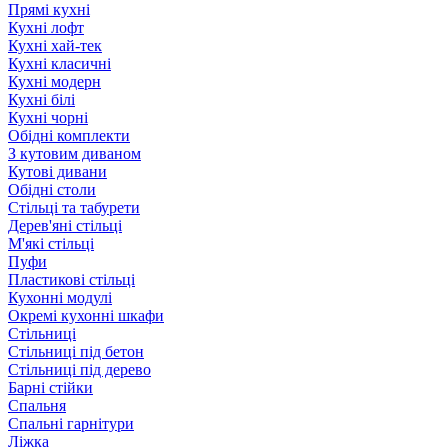
Прямі кухні
Кухні лофт
Кухні хай-тек
Кухні класичні
Кухні модерн
Кухні білі
Кухні чорні
Обідні комплекти
З кутовим диваном
Кутові дивани
Обідні столи
Стільці та табурети
Дерев'яні стільці
М'які стільці
Пуфи
Пластикові стільці
Кухонні модулі
Окремі кухонні шкафи
Стільниці
Стільниці під бетон
Стільниці під дерево
Барні стійки
Спальня
Спальні гарнітури
Ліжка