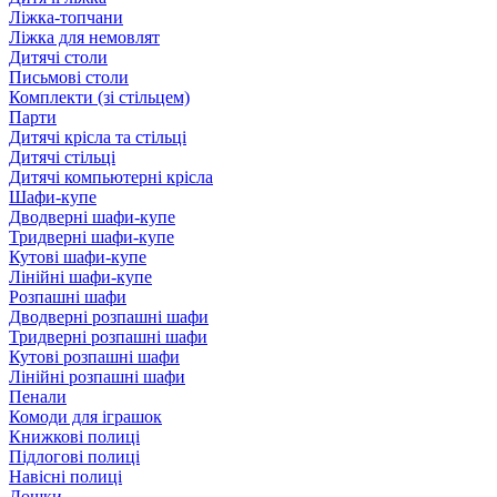
Ліжка-топчани
Ліжка для немовлят
Дитячі столи
Письмові столи
Комплекти (зі стільцем)
Парти
Дитячі крісла та стільці
Дитячі стільці
Дитячі компьютерні крісла
Шафи-купе
Дводверні шафи-купе
Тридверні шафи-купе
Кутові шафи-купе
Лінійні шафи-купе
Розпашні шафи
Дводверні розпашні шафи
Тридверні розпашні шафи
Кутові розпашні шафи
Лінійні розпашні шафи
Пенали
Комоди для іграшок
Книжкові полиці
Підлогові полиці
Навісні полиці
Дошки