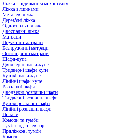
Ліжка з підйомним механізмом
Ліжка з ящиками
Металеві ліжка
Дерев'яні ліжка
Односпальні ліжка
Двоспальні ліжка
Матраци
Пружинні матраци
Безпружинні матраци
Ортопедичні матраци
Шафи-купе
Дводверні шафи-купе
Тридверні шафи-купе
Кутові шафи-купе
Лінійні шафи-купе
Розпашні шафи
Дводверні розпашні шафи
Тридверні розпашні шафи
Кутові розпашні шафи
Лінійні розпашні шафи
Пенали
Комоди та тумби
Тумби під телевізор
Приліжкові тумби
Комоди