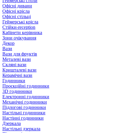
Геймерські столи
Офісні дивани
Офісні крісла
Офісні стільці
Геймерські крісла
Стійки-reception
Кабінети керівника
Зони очікування
Декор
Вази
Вази для фруктів
Металеві вази
Скляні вази
Кришталеві вази
Керамічні вази
Годинники
Проєкційні годинники
3D годинники
Електронні годинники
Механічні годинники
Підлогові годинники
Настільні годинники
Настінні годинники
Дзеркала
Настільні дзеркала