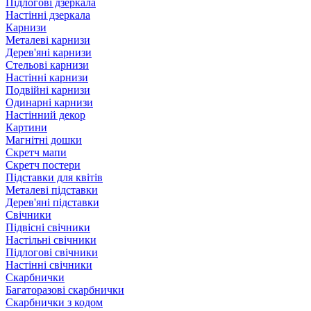
Підлогові дзеркала
Настінні дзеркала
Карнизи
Металеві карнизи
Дерев'яні карнизи
Стельові карнизи
Настінні карнизи
Подвійні карнизи
Одинарні карнизи
Настінний декор
Картини
Магнітні дошки
Скретч мапи
Скретч постери
Підставки для квітів
Металеві підставки
Дерев'яні підставки
Свічники
Підвісні свічники
Настільні свічники
Підлогові свічники
Настінні свічники
Скарбнички
Багаторазові скарбнички
Скарбнички з кодом