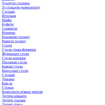
Туалетні столики
Зі стільцем (комплекти)
Стелажі
Вітальня
Шафи
Буфети
Серванти
Вітрини
Книжкові полиці
Навісні полиці
Столи
Столи-трансформери
Журнальні столи
Столи-книжки
Письмові столи
Кавові столи
Консольні столи
Стелажі
Дивани
Крісла
Стільці
Комплекти м'яких меблів
Дитяча кімната
Дитячі спальні
Дитячі ліжка