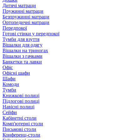
Дитячі матраци
Пружинні матраци
Безпружинні матраци
Ортопедичні матраци
Передпокої
Готові стінки у передпокої
Тумби для взуття
Вішалки для одягу
Вішалки на триногах
Вішалки з гачками
Банкетки та лавки
Офіс
Офісні шафи
Шафи
Комоди
Тумби
Книжкові полиці
Підлогові полиці
Навісні полиці
Сейфи
Кабінетні столи
Комп'ютерні столи
Письмові столи
Конференц-столи