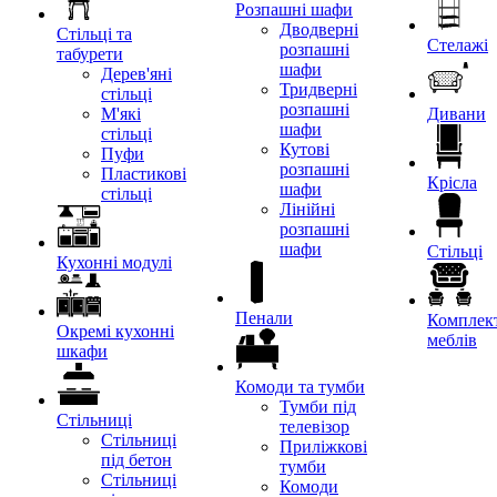
Розпашні шафи
Дводверні
Стільці та
Стелажі
розпашні
табурети
шафи
Дерев'яні
Тридверні
стільці
розпашні
М'які
Дивани
шафи
стільці
Кутові
Пуфи
розпашні
Пластикові
Крісла
шафи
стільці
Лінійні
розпашні
шафи
Стільці
Кухонні модулі
Пенали
Комплект
Окремі кухонні
меблів
шкафи
Комоди та тумби
Тумби під
Стільниці
телевізор
Стільниці
Приліжкові
під бетон
тумби
Стільниці
Комоди