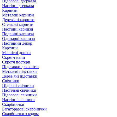
Підлогові дзеркала
Настінні дзеркала
Карнизи
Металеві карнизи
Дерев'яні карнизи
Стельові карнизи
Настінні карнизи
Подвійні карнизи
Одинарні карнизи
Настінний декор
Картини
Магнітні дошки
Скретч мапи
Скретч постери
Підставки для квітів
Металеві підставки
Дерев'яні підставки
Свічники
Підвісні свічники
Настільні свічники
Підлогові свічники
Настінні свічники
Скарбнички
Багаторазові скарбнички
Скарбнички з кодом