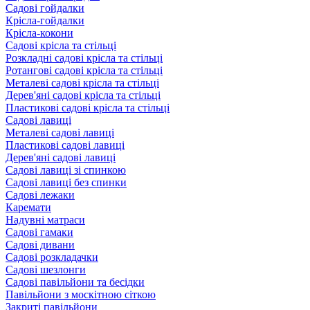
Садові гойдалки
Крісла-гойдалки
Крісла-кокони
Садові крісла та стільці
Розкладні садові крісла та стільці
Ротангові садові крісла та стільці
Металеві садові крісла та стільці
Дерев'яні садові крісла та стільці
Пластикові садові крісла та стільці
Садові лавиці
Металеві садові лавиці
Пластикові садові лавиці
Дерев'яні садові лавиці
Садові лавиці зі спинкою
Садові лавиці без спинки
Садові лежаки
Каремати
Надувні матраси
Садові гамаки
Садові дивани
Садові розкладачки
Садові шезлонги
Садові павільйони та бесідки
Павільйони з москітною сіткою
Закриті павільйони