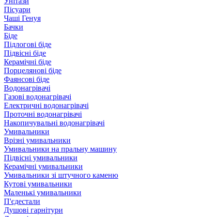
Унітази
Пісуари
Чаші Генуя
Бачки
Біде
Підлогові біде
Підвісні біде
Керамічні біде
Порцелянові біде
Фаянсові біде
Водонагрівачі
Газові водонагрівачі
Електричні водонагрівачі
Проточні водонагрівачі
Накопичувальні водонагрівачі
Умивальники
Врізні умивальники
Умивальники на пральну машину
Підвісні умивальники
Керамічні умивальники
Умивальники зі штучного каменю
Кутові умивальники
Маленькі умивальники
П'єдестали
Душові гарнітури