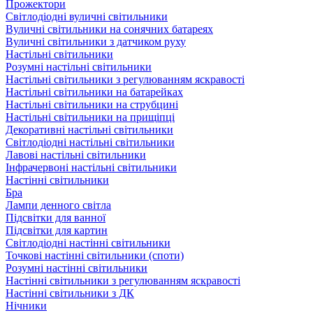
Прожектори
Світлодіодні вуличні світильники
Вуличні світильники на сонячних батареях
Вуличні світильники з датчиком руху
Настільні світильники
Розумні настільні світильники
Настільні світильники з регулюванням яскравості
Настільні світильники на батарейках
Настільні світильники на струбцині
Настільні світильники на прищіпці
Декоративні настільні світильники
Світлодіодні настільні світильники
Лавові настільні світильники
Інфрачервоні настільні світильники
Настінні світильники
Бра
Лампи денного світла
Підсвітки для ванної
Підсвітки для картин
Світлодіодні настінні світильники
Точкові настінні світильники (споти)
Розумні настінні світильники
Настінні світильники з регулюванням яскравості
Настінні світильники з ДК
Нічники