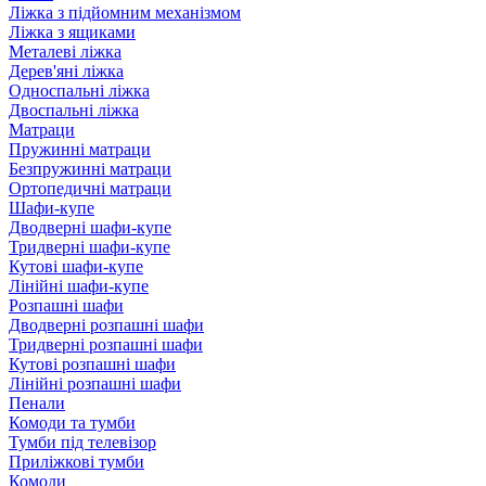
Ліжка з підйомним механізмом
Ліжка з ящиками
Металеві ліжка
Дерев'яні ліжка
Односпальні ліжка
Двоспальні ліжка
Матраци
Пружинні матраци
Безпружинні матраци
Ортопедичні матраци
Шафи-купе
Дводверні шафи-купе
Тридверні шафи-купе
Кутові шафи-купе
Лінійні шафи-купе
Розпашні шафи
Дводверні розпашні шафи
Тридверні розпашні шафи
Кутові розпашні шафи
Лінійні розпашні шафи
Пенали
Комоди та тумби
Тумби під телевізор
Приліжкові тумби
Комоди