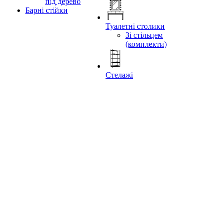
під дерево
Барні стійки
Туалетні столики
Зі стільцем
(комплекти)
Стелажі