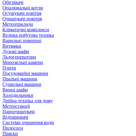
Обігрівачі
Опалювальні котли
Осушувачі повітря
Очищувачі повітря
Метеоприлади
Кліматичні комплекси
Велика побутова техніка
Варильні поверхні
Витяжки
Духові шафи
Льдогенератори
Морозильні камери
Плити
Посудомийні машини
Пральні машини
Сушильні машини
Винні шафи
Холодильники
Дрібна техніка для дому
Метеостанції
Пароочищувачі
Відпарювачі
Системи очищення води
Пилососи
Праски