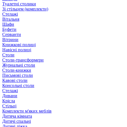
Туалетні столики
Зі стільцем (комплекти)
Стелажі
Вітальня
Шафи
Буфети
Серванти
Вітрини
Книжкові полиці
Навісні полиці
Столи
Столи-трансформери
Журнальні столи
Столи-книжки
Письмові столи
Кавові столи
Консольні столи
Стелажі
Дивани
Крісла
Стільці
Комплекти м'яких меблів
Дитяча кімната
Дитячі спальні
Дитячі ліжка