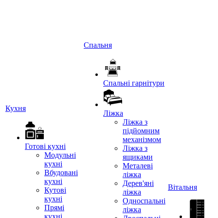
Спальня
Спальні гарнітури
Кухня
Ліжка
Ліжка з
підйомним
механізмом
Готові кухні
Ліжка з
Модульні
ящиками
кухні
Металеві
Вбудовані
ліжка
кухні
Дерев'яні
Вітальня
Кутові
ліжка
кухні
Односпальні
Прямі
ліжка
кухні