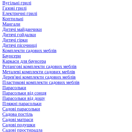
Вугільні грилі
Газові грилі
Електричні грилі
Коптильні
Мангали
Дитячі майданчики
Дитячі гойдалки
Дитячі гірки
Дитячі пісочниці
Комплекти садових меблів
Баунсери
Каркаси для баунсера
Ротангові комплекти садових меблів
Металеві комплекти садових меблів
Дерев'яні комплекти садових меблів
Пластикові комплекти садових меблів
Парасольки
Парасольки від сонця
Парасольки від дощу
Пляжні парасольки
Садові парасольки
Садова постіль
Садові матраси
Садові подушки
Садові простирадла