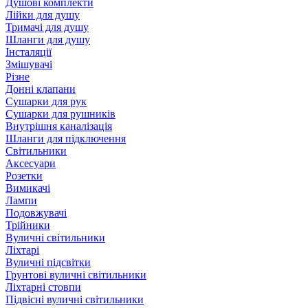
Душові комплекти
Лійки для душу
Тримачі для душу
Шланги для душу
Інсталяції
Змішувачі
Різне
Донні клапани
Сушарки для рук
Сушарки для рушників
Внутрішня каналізація
Шланги для підключення
Світильники
Аксесуари
Розетки
Вимикачі
Лампи
Подовжувачі
Трійники
Вуличні світильники
Ліхтарі
Вуличні підсвітки
Грунтові вуличні світильники
Ліхтарні стовпи
Підвісні вуличні світильники