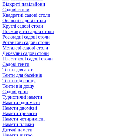
Відкриті павільйони
Садові столи
Квадратні садові столи
Овальні садові столи
Круглі садові столи
Прямокутні садові столи
Розкладні садові столи
Ротангові садові столи
Металеві садові столи
Дерев'яні садові столи
Пластикові садові столи
Садові тенти
Тенти для авто
Тенти для басейнів
Тенти від сонця
Тенти від дощу
Садові урни
Туристичні намети
Намети одномісні
Намети двомісні
Намети тримісні
Намети чотиримісні
Намети пляжні
Дитячі намети
Намети-шатро