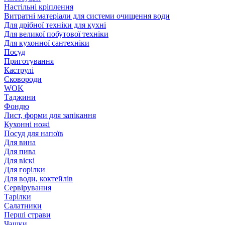
Настільні кріплення
Витратні матеріали для системи очищення води
Для дрібної техніки для кухні
Для великої побутової техніки
Для кухонної сантехніки
Посуд
Приготування
Каструлі
Сковороди
WOK
Таджини
Фондю
Лист, форми для запікання
Кухонні ножі
Посуд для напоїв
Для вина
Для пива
Для віскі
Для горілки
Для води, коктейлів
Сервірування
Тарілки
Салатники
Перші страви
Чашки