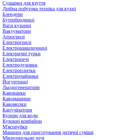
Сушарки для взуття
Дрібна побутова техніка для кухні
Блендери
Бутербродниці
Ваги кухонні
Вакууматори
Аерогрилі
Електрогрилі
Електрошашличниці
Електричні турки
Електропечі
Електродуховки
Електроплитки
Електрочайники
Йогуртниці
Льодогенератори
Кавоварки
Кавомашини
Кавомолки
Капучінатори
Кулери для води
Кухонні комбайни
М'ясорубки
Машини для приготування дитячої суміші
Мікрохвильові печі