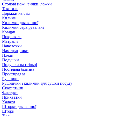
Столові ножі, вилки, ложки
Текстиль
Доріжки на стіл
Килими
Килимки для ванної
Килимки сервірувальні
Ковдри
Покривала
Матраци
Наволочки
Наматрацники
Пледи
Подушки
Подушки на стільці
Постільна білизна
Простирадла
Рушники
Рушнички і килимки для сушки посуду
Скатертини
Фартуки
Прихватки
Халати
Шторки для ванної
Штори
Тюлі