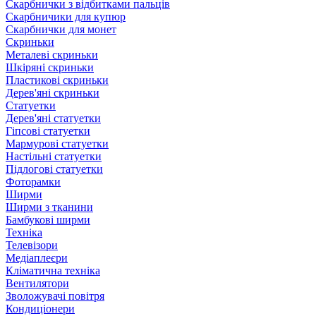
Скарбнички з відбитками пальців
Скарбничики для купюр
Скарбнички для монет
Скриньки
Металеві скриньки
Шкіряні скриньки
Пластикові скриньки
Дерев'яні скриньки
Статуетки
Дерев'яні статуетки
Гіпсові статуетки
Мармурові статуетки
Настільні статуетки
Підлогові статуетки
Фоторамки
Ширми
Ширми з тканини
Бамбукові ширми
Техніка
Телевізори
Медіаплеєри
Кліматична техніка
Вентилятори
Зволожувачі повітря
Кондиціонери