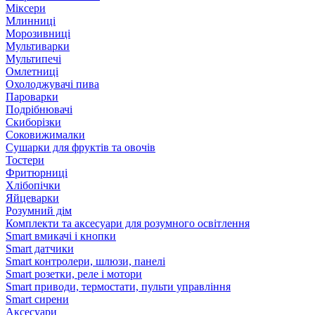
Міксери
Млинниці
Морозивниці
Мультиварки
Мультипечі
Омлетниці
Охолоджувачі пива
Пароварки
Подрібнювачі
Скиборізки
Соковижималки
Сушарки для фруктів та овочів
Тостери
Фритюрниці
Хлібопічки
Яйцеварки
Розумний дім
Комплекти та аксесуари для розумного освітлення
Smart вмикачі і кнопки
Smart датчики
Smart контролери, шлюзи, панелі
Smart розетки, реле і мотори
Smart приводи, термостати, пульти управління
Smart сирени
Аксесуари