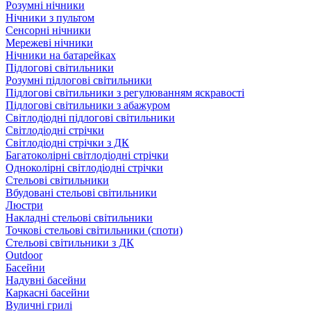
Розумні нічники
Нічники з пультом
Сенсорні нічники
Мережеві нічники
Нічники на батарейках
Підлогові світильники
Розумні підлогові світильники
Підлогові світильники з регулюванням яскравості
Підлогові світильники з абажуром
Світлодіодні підлогові світильники
Світлодіодні стрічки
Світлодіодні стрічки з ДК
Багатоколірні світлодіодні стрічки
Одноколірні світлодіодні стрічки
Стельові світильники
Вбудовані стельові світильники
Люстри
Накладні стельові світильники
Точкові стельові світильники (споти)
Стельові світильники з ДК
Outdoor
Басейни
Надувні басейни
Каркасні басейни
Вуличні грилі