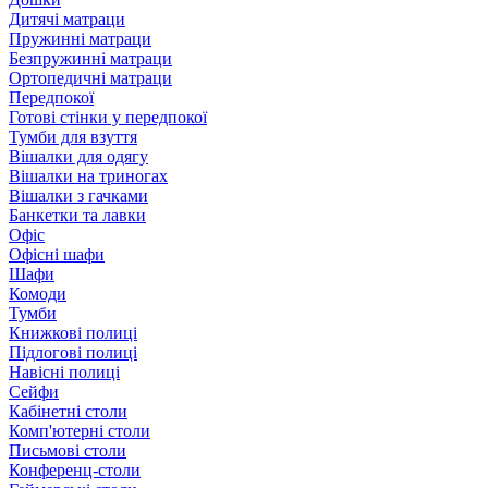
Дитячі матраци
Пружинні матраци
Безпружинні матраци
Ортопедичні матраци
Передпокої
Готові стінки у передпокої
Тумби для взуття
Вішалки для одягу
Вішалки на триногах
Вішалки з гачками
Банкетки та лавки
Офіс
Офісні шафи
Шафи
Комоди
Тумби
Книжкові полиці
Підлогові полиці
Навісні полиці
Сейфи
Кабінетні столи
Комп'ютерні столи
Письмові столи
Конференц-столи