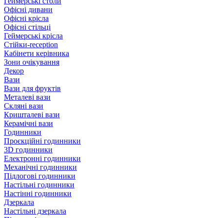
Геймерські столи
Офісні дивани
Офісні крісла
Офісні стільці
Геймерські крісла
Стійки-reception
Кабінети керівника
Зони очікування
Декор
Вази
Вази для фруктів
Металеві вази
Скляні вази
Кришталеві вази
Керамічні вази
Годинники
Проєкційні годинники
3D годинники
Електронні годинники
Механічні годинники
Підлогові годинники
Настільні годинники
Настінні годинники
Дзеркала
Настільні дзеркала