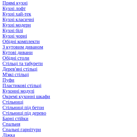
Прямі кухні
Кухні лофт
Кухні хай-тек
Кухні класичні
Кухні модерн
Кухні білі
Кухні чорні
Обідні комплекти
З кутовим диваном
Кутові дивани
Обідні столи
Стільці та табурети
Дерев'яні стільці
М'які стільці
Пуфи
Пластикові стільці
Кухонні модулі
Окремі кухонні шкафи
Стільниці
Стільниці під бетон
Стільниці під дерево
Барні стійки
Спальня
Спальні гарнітури
Ліжка