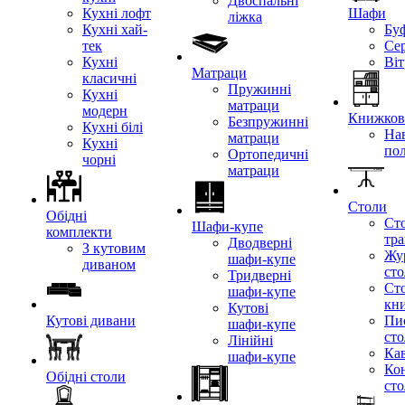
Двоспальні
Кухні лофт
Шафи
ліжка
Кухні хай-
Бу
тек
Се
Кухні
Ві
Матраци
класичні
Пружинні
Кухні
матраци
модерн
Книжкові
Безпружинні
Кухні білі
Нав
матраци
Кухні
по
Ортопедичні
чорні
матраци
Столи
Обідні
Ст
Шафи-купе
комплекти
тр
Дводверні
З кутовим
Жу
шафи-купе
диваном
ст
Тридверні
Ст
шафи-купе
кн
Кутові
Кутові дивани
Пи
шафи-купе
ст
Лінійні
Кав
шафи-купе
Ко
Обідні столи
ст