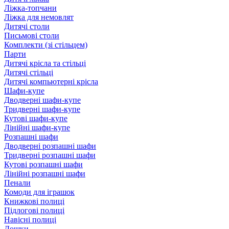
Ліжка-топчани
Ліжка для немовлят
Дитячі столи
Письмові столи
Комплекти (зі стільцем)
Парти
Дитячі крісла та стільці
Дитячі стільці
Дитячі компьютерні крісла
Шафи-купе
Дводверні шафи-купе
Тридверні шафи-купе
Кутові шафи-купе
Лінійні шафи-купе
Розпашні шафи
Дводверні розпашні шафи
Тридверні розпашні шафи
Кутові розпашні шафи
Лінійні розпашні шафи
Пенали
Комоди для іграшок
Книжкові полиці
Підлогові полиці
Навісні полиці
Дошки