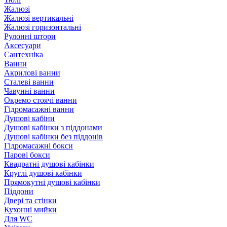
Жалюзі
Жалюзі вертикальні
Жалюзі горизонтальні
Рулонні штори
Аксесуари
Сантехніка
Ванни
Акрилові ванни
Сталеві ванни
Чавунні ванни
Окремо стоячі ванни
Гідромасажні ванни
Душові кабіни
Душові кабінки з піддонами
Душові кабінки без піддонів
Гідромасажні бокси
Парові бокси
Квадратні душові кабінки
Круглі душові кабінки
Прямокутні душові кабінки
Піддони
Двері та стінки
Кухонні мийки
Для WC