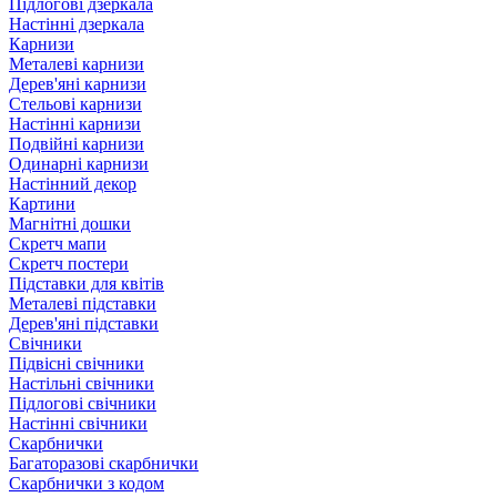
Підлогові дзеркала
Настінні дзеркала
Карнизи
Металеві карнизи
Дерев'яні карнизи
Стельові карнизи
Настінні карнизи
Подвійні карнизи
Одинарні карнизи
Настінний декор
Картини
Магнітні дошки
Скретч мапи
Скретч постери
Підставки для квітів
Металеві підставки
Дерев'яні підставки
Свічники
Підвісні свічники
Настільні свічники
Підлогові свічники
Настінні свічники
Скарбнички
Багаторазові скарбнички
Скарбнички з кодом