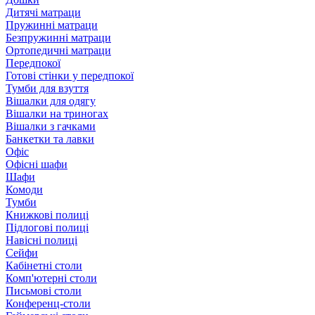
Дитячі матраци
Пружинні матраци
Безпружинні матраци
Ортопедичні матраци
Передпокої
Готові стінки у передпокої
Тумби для взуття
Вішалки для одягу
Вішалки на триногах
Вішалки з гачками
Банкетки та лавки
Офіс
Офісні шафи
Шафи
Комоди
Тумби
Книжкові полиці
Підлогові полиці
Навісні полиці
Сейфи
Кабінетні столи
Комп'ютерні столи
Письмові столи
Конференц-столи