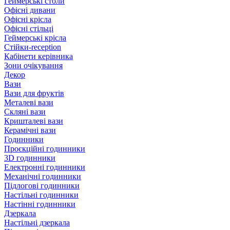
Геймерські столи
Офісні дивани
Офісні крісла
Офісні стільці
Геймерські крісла
Стійки-reception
Кабінети керівника
Зони очікування
Декор
Вази
Вази для фруктів
Металеві вази
Скляні вази
Кришталеві вази
Керамічні вази
Годинники
Проєкційні годинники
3D годинники
Електронні годинники
Механічні годинники
Підлогові годинники
Настільні годинники
Настінні годинники
Дзеркала
Настільні дзеркала