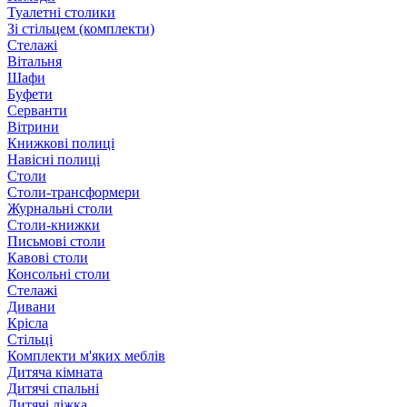
Туалетні столики
Зі стільцем (комплекти)
Стелажі
Вітальня
Шафи
Буфети
Серванти
Вітрини
Книжкові полиці
Навісні полиці
Столи
Столи-трансформери
Журнальні столи
Столи-книжки
Письмові столи
Кавові столи
Консольні столи
Стелажі
Дивани
Крісла
Стільці
Комплекти м'яких меблів
Дитяча кімната
Дитячі спальні
Дитячі ліжка