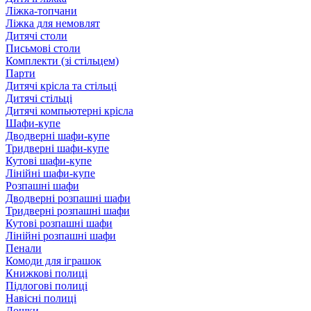
Ліжка-топчани
Ліжка для немовлят
Дитячі столи
Письмові столи
Комплекти (зі стільцем)
Парти
Дитячі крісла та стільці
Дитячі стільці
Дитячі компьютерні крісла
Шафи-купе
Дводверні шафи-купе
Тридверні шафи-купе
Кутові шафи-купе
Лінійні шафи-купе
Розпашні шафи
Дводверні розпашні шафи
Тридверні розпашні шафи
Кутові розпашні шафи
Лінійні розпашні шафи
Пенали
Комоди для іграшок
Книжкові полиці
Підлогові полиці
Навісні полиці
Дошки