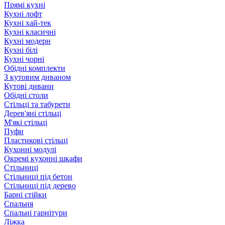
Прямі кухні
Кухні лофт
Кухні хай-тек
Кухні класичні
Кухні модерн
Кухні білі
Кухні чорні
Обідні комплекти
З кутовим диваном
Кутові дивани
Обідні столи
Стільці та табурети
Дерев'яні стільці
М'які стільці
Пуфи
Пластикові стільці
Кухонні модулі
Окремі кухонні шкафи
Стільниці
Стільниці під бетон
Стільниці під дерево
Барні стійки
Спальня
Спальні гарнітури
Ліжка