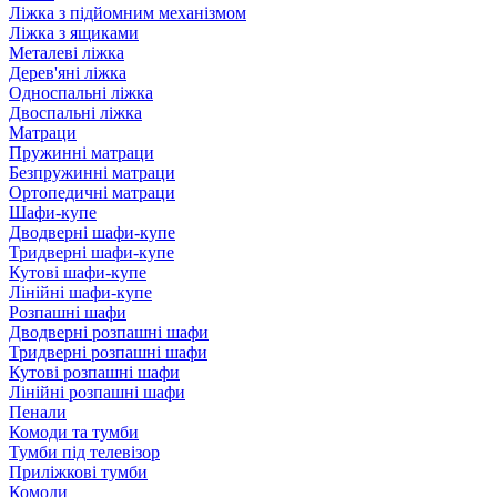
Ліжка з підйомним механізмом
Ліжка з ящиками
Металеві ліжка
Дерев'яні ліжка
Односпальні ліжка
Двоспальні ліжка
Матраци
Пружинні матраци
Безпружинні матраци
Ортопедичні матраци
Шафи-купе
Дводверні шафи-купе
Тридверні шафи-купе
Кутові шафи-купе
Лінійні шафи-купе
Розпашні шафи
Дводверні розпашні шафи
Тридверні розпашні шафи
Кутові розпашні шафи
Лінійні розпашні шафи
Пенали
Комоди та тумби
Тумби під телевізор
Приліжкові тумби
Комоди