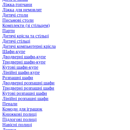
Ліжка-топчани
Ліжка для немовлят
Дитячі столи
Письмові столи
Комплекти (зі стільцем)
Парти
Дитячі крісла та стільці
Дитячі стільці
Дитячі компьютерні крісла
Шафи-купе
Дводверні шафи-купе
Тридверні шафи-купе
Кутові шафи-купе
Лінійні шафи-купе
Розпашні шафи
Дводверні розпашні шафи
Тридверні розпашні шафи
Кутові розпашні шафи
Лінійні розпашні шафи
Пенали
Комоди для іграшок
Книжкові полиці
Підлогові полиці
Навісні полиці
Дошки