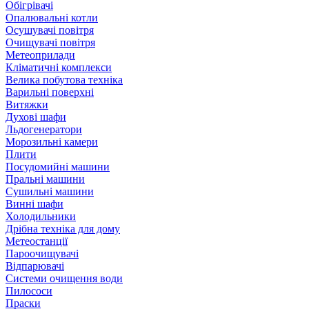
Обігрівачі
Опалювальні котли
Осушувачі повітря
Очищувачі повітря
Метеоприлади
Кліматичні комплекси
Велика побутова техніка
Варильні поверхні
Витяжки
Духові шафи
Льдогенератори
Морозильні камери
Плити
Посудомийні машини
Пральні машини
Сушильні машини
Винні шафи
Холодильники
Дрібна техніка для дому
Метеостанції
Пароочищувачі
Відпарювачі
Системи очищення води
Пилососи
Праски