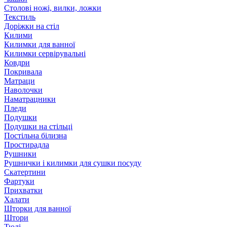
Столові ножі, вилки, ложки
Текстиль
Доріжки на стіл
Килими
Килимки для ванної
Килимки сервірувальні
Ковдри
Покривала
Матраци
Наволочки
Наматрацники
Пледи
Подушки
Подушки на стільці
Постільна білизна
Простирадла
Рушники
Рушнички і килимки для сушки посуду
Скатертини
Фартуки
Прихватки
Халати
Шторки для ванної
Штори
Тюлі