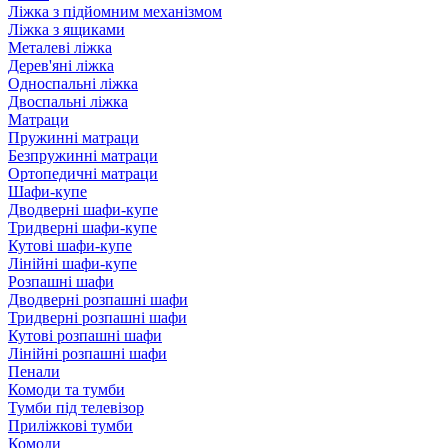
Ліжка з підйомним механізмом
Ліжка з ящиками
Металеві ліжка
Дерев'яні ліжка
Односпальні ліжка
Двоспальні ліжка
Матраци
Пружинні матраци
Безпружинні матраци
Ортопедичні матраци
Шафи-купе
Дводверні шафи-купе
Тридверні шафи-купе
Кутові шафи-купе
Лінійні шафи-купе
Розпашні шафи
Дводверні розпашні шафи
Тридверні розпашні шафи
Кутові розпашні шафи
Лінійні розпашні шафи
Пенали
Комоди та тумби
Тумби під телевізор
Приліжкові тумби
Комоди