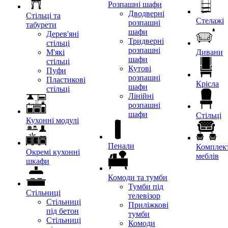
Розпашні шафи
Дводверні
Стільці та
Стелажі
розпашні
табурети
шафи
Дерев'яні
Тридверні
стільці
розпашні
М'які
Дивани
шафи
стільці
Кутові
Пуфи
розпашні
Пластикові
Крісла
шафи
стільці
Лінійні
розпашні
шафи
Стільці
Кухонні модулі
Пенали
Комплект
Окремі кухонні
меблів
шкафи
Комоди та тумби
Тумби під
Стільниці
телевізор
Стільниці
Приліжкові
під бетон
тумби
Стільниці
Комоди