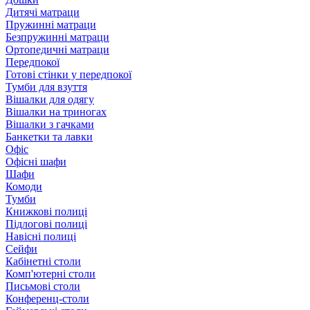
Дитячі матраци
Пружинні матраци
Безпружинні матраци
Ортопедичні матраци
Передпокої
Готові стінки у передпокої
Тумби для взуття
Вішалки для одягу
Вішалки на триногах
Вішалки з гачками
Банкетки та лавки
Офіс
Офісні шафи
Шафи
Комоди
Тумби
Книжкові полиці
Підлогові полиці
Навісні полиці
Сейфи
Кабінетні столи
Комп'ютерні столи
Письмові столи
Конференц-столи