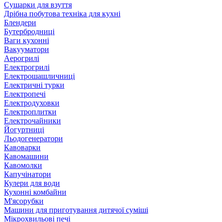
Сушарки для взуття
Дрібна побутова техніка для кухні
Блендери
Бутербродниці
Ваги кухонні
Вакууматори
Аерогрилі
Електрогрилі
Електрошашличниці
Електричні турки
Електропечі
Електродуховки
Електроплитки
Електрочайники
Йогуртниці
Льодогенератори
Кавоварки
Кавомашини
Кавомолки
Капучінатори
Кулери для води
Кухонні комбайни
М'ясорубки
Машини для приготування дитячої суміші
Мікрохвильові печі