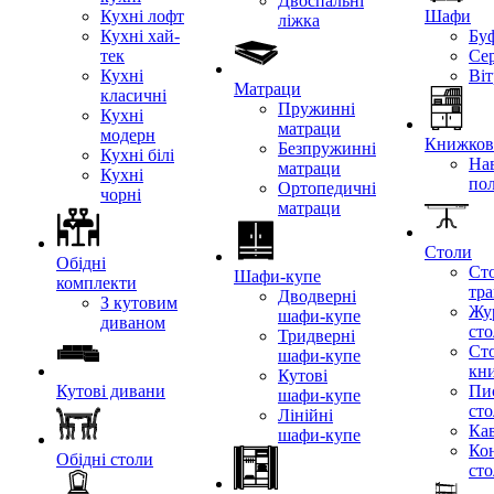
Двоспальні
Кухні лофт
Шафи
ліжка
Кухні хай-
Бу
тек
Се
Кухні
Ві
Матраци
класичні
Пружинні
Кухні
матраци
модерн
Книжкові
Безпружинні
Кухні білі
Нав
матраци
Кухні
по
Ортопедичні
чорні
матраци
Столи
Обідні
Ст
Шафи-купе
комплекти
тр
Дводверні
З кутовим
Жу
шафи-купе
диваном
ст
Тридверні
Ст
шафи-купе
кн
Кутові
Кутові дивани
Пи
шафи-купе
ст
Лінійні
Кав
шафи-купе
Ко
Обідні столи
ст