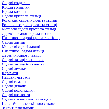
Садові гойдалки
Крісла-гойдалки
Крісла-кокони
Садові крісла та стільці
Розкладні садові крісла та стільці
Ротангові садові крісла та стільці
Металеві садові крісла та стільці
Дерев'яні садові крісла та стільці
Пластикові садові крісла та стільці
Садові лавиці
Металеві садові лавиці
Пластикові садові лавиці
Дерев'яні садові лавиці
Садові лавиці зі спинкою
Садові лавиці без спинки
Садові лежаки
Каремати
Надувні матраси
Садові гамаки
Садові дивани
Садові розкладачки
Садові шезлонги
Садові павільйони та бесідки
Павільйони з москітною сіткою
Закриті павільйони