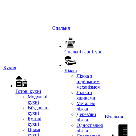
Спальня
Спальні гарнітури
Кухня
Ліжка
Ліжка з
підйомним
механізмом
Готові кухні
Ліжка з
Модульні
ящиками
кухні
Металеві
Вбудовані
ліжка
кухні
Дерев'яні
Вітальня
Кутові
ліжка
кухні
Односпальні
Прямі
ліжка
кухні