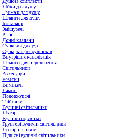
Душові комплекти
Лійки для душу
Тримачі для душу
Шланги для душу
Інсталяції
Змішувачі
Різне
Донні клапани
Сушарки для рук
Сушарки для рушників
Внутрішня каналізація
Шланги для підключення
Світильники
Аксесуари
Розетки
Вимикачі
Лампи
Подовжувачі
Трійники
Вуличні світильники
Ліхтарі
Вуличні підсвітки
Грунтові вуличні світильники
Ліхтарні стовпи
Підвісні вуличні світильники