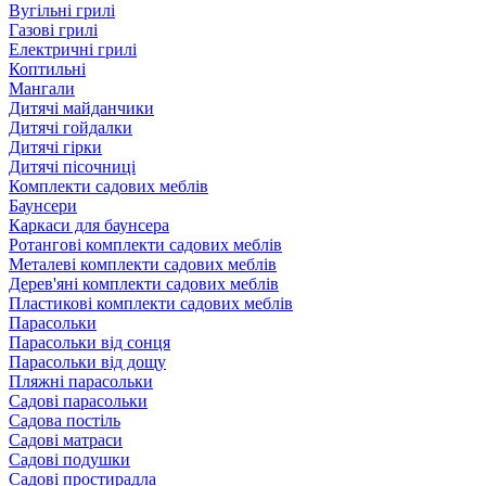
Вугільні грилі
Газові грилі
Електричні грилі
Коптильні
Мангали
Дитячі майданчики
Дитячі гойдалки
Дитячі гірки
Дитячі пісочниці
Комплекти садових меблів
Баунсери
Каркаси для баунсера
Ротангові комплекти садових меблів
Металеві комплекти садових меблів
Дерев'яні комплекти садових меблів
Пластикові комплекти садових меблів
Парасольки
Парасольки від сонця
Парасольки від дощу
Пляжні парасольки
Садові парасольки
Садова постіль
Садові матраси
Садові подушки
Садові простирадла