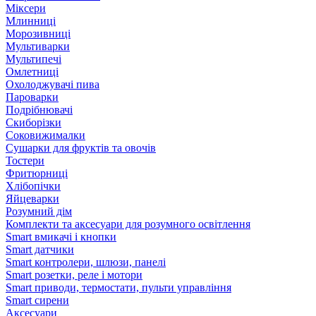
Міксери
Млинниці
Морозивниці
Мультиварки
Мультипечі
Омлетниці
Охолоджувачі пива
Пароварки
Подрібнювачі
Скиборізки
Соковижималки
Сушарки для фруктів та овочів
Тостери
Фритюрниці
Хлібопічки
Яйцеварки
Розумний дім
Комплекти та аксесуари для розумного освітлення
Smart вмикачі і кнопки
Smart датчики
Smart контролери, шлюзи, панелі
Smart розетки, реле і мотори
Smart приводи, термостати, пульти управління
Smart сирени
Аксесуари