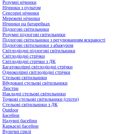
Розумні нічники
Нічники з пультом
Сенсорні нічники
Мережеві нічники
Нічники на батарейках
Підлогові світильники
Розумні підлогові світильники
Підлогові світильники з регулюванням яскравості
Підлогові світильники з абажуром
Світлодіодні підлогові світильники
Світлодіодні стрічки
Світлодіодні стрічки з ДК
Багатоколірні світлодіодні стрічки
Одноколірні світлодіодні стрічки
Стельові світильники
Вбудовані стельові світильники
Люстри
Накладні стельові світильники
Точкові стельові світильники (споти)
Стельові світильники з ДК
Outdoor
Басейни
Надувні басейни
Каркасні басейни
Вуличні грилі