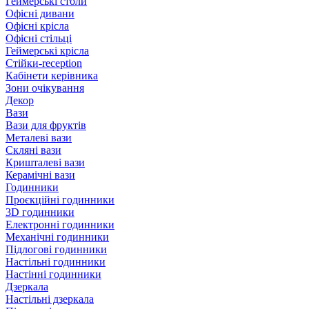
Геймерські столи
Офісні дивани
Офісні крісла
Офісні стільці
Геймерські крісла
Стійки-reception
Кабінети керівника
Зони очікування
Декор
Вази
Вази для фруктів
Металеві вази
Скляні вази
Кришталеві вази
Керамічні вази
Годинники
Проєкційні годинники
3D годинники
Електронні годинники
Механічні годинники
Підлогові годинники
Настільні годинники
Настінні годинники
Дзеркала
Настільні дзеркала