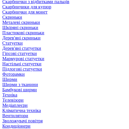
Скарбнички з відбитками пальців
Скарбничики для купюр
Скарбнички для монет
Скриньки
Металеві скриньки
Шкіряні скриньки
Пластикові скриньки
Дерев'яні скриньки
Статуетки
Дерев'яні статуетки
Гіпсові статуетки
Мармурові статуетки
Настільні статуетки
Підлогові статуетки
Фоторамки
Ширми
Ширми з тканини
Бамбукові ширми
Техніка
Телевізори
Медіаплеєри
Кліматична техніка
Вентилятори
Зволожувачі повітря
Кондиціонери