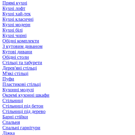
Прямі кухні
Кухні лофт
Кухні хай-тек
Кухні класичні
Кухні модерн
Кухні білі
Кухні чорні
Обідні комплекти
З кутовим диваном
Кутові дивани
Обідні столи
Стільці та табурети
Дерев'яні стільці
М'які стільці
Пуфи
Пластикові стільці
Кухонні модулі
Окремі кухонні шкафи
Стільниці
Стільниці під бетон
Стільниці під дерево
Барні стійки
Спальня
Спальні гарнітури
Ліжка