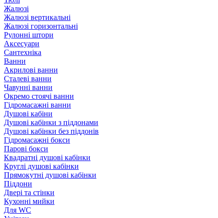
Жалюзі
Жалюзі вертикальні
Жалюзі горизонтальні
Рулонні штори
Аксесуари
Сантехніка
Ванни
Акрилові ванни
Сталеві ванни
Чавунні ванни
Окремо стоячі ванни
Гідромасажні ванни
Душові кабіни
Душові кабінки з піддонами
Душові кабінки без піддонів
Гідромасажні бокси
Парові бокси
Квадратні душові кабінки
Круглі душові кабінки
Прямокутні душові кабінки
Піддони
Двері та стінки
Кухонні мийки
Для WC