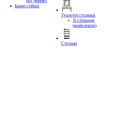
під дерево
Барні стійки
Туалетні столики
Зі стільцем
(комплекти)
Стелажі