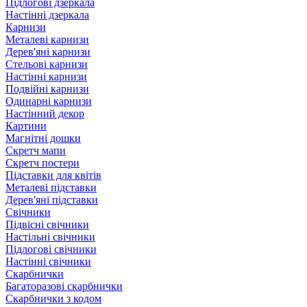
Підлогові дзеркала
Настінні дзеркала
Карнизи
Металеві карнизи
Дерев'яні карнизи
Стельові карнизи
Настінні карнизи
Подвійні карнизи
Одинарні карнизи
Настінний декор
Картини
Магнітні дошки
Скретч мапи
Скретч постери
Підставки для квітів
Металеві підставки
Дерев'яні підставки
Свічники
Підвісні свічники
Настільні свічники
Підлогові свічники
Настінні свічники
Скарбнички
Багаторазові скарбнички
Скарбнички з кодом