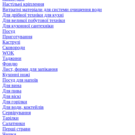
Настільні кріплення
Витратні матеріали для системи очищення води
Для дрібної техніки для кухні
Для великої побутової техніки
Для кухонної сантехніки
Посуд
Приготування
Каструлі
Сковороди
WOK
Таджини
Фондю
Лист, форми для запікання
Кухонні ножі
Посуд для напоїв
Для вина
Для пива
Для віскі
Для горілки
Для води, коктейлів
Сервірування
Тарілки
Салатники
Перші страви
Чашки