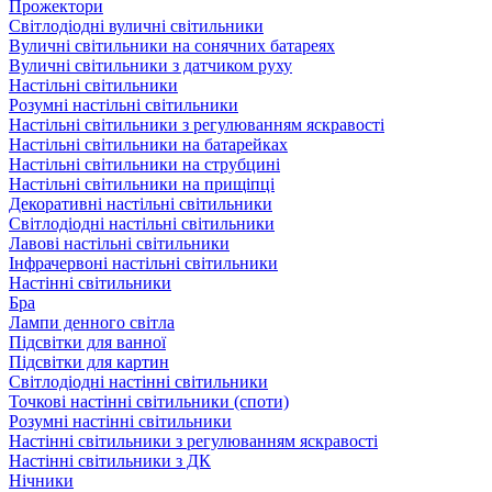
Прожектори
Світлодіодні вуличні світильники
Вуличні світильники на сонячних батареях
Вуличні світильники з датчиком руху
Настільні світильники
Розумні настільні світильники
Настільні світильники з регулюванням яскравості
Настільні світильники на батарейках
Настільні світильники на струбцині
Настільні світильники на прищіпці
Декоративні настільні світильники
Світлодіодні настільні світильники
Лавові настільні світильники
Інфрачервоні настільні світильники
Настінні світильники
Бра
Лампи денного світла
Підсвітки для ванної
Підсвітки для картин
Світлодіодні настінні світильники
Точкові настінні світильники (споти)
Розумні настінні світильники
Настінні світильники з регулюванням яскравості
Настінні світильники з ДК
Нічники