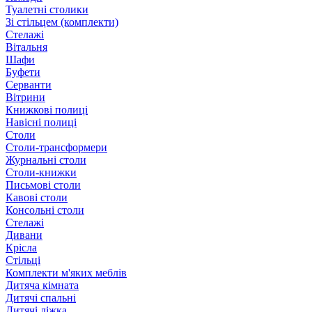
Туалетні столики
Зі стільцем (комплекти)
Стелажі
Вітальня
Шафи
Буфети
Серванти
Вітрини
Книжкові полиці
Навісні полиці
Столи
Столи-трансформери
Журнальні столи
Столи-книжки
Письмові столи
Кавові столи
Консольні столи
Стелажі
Дивани
Крісла
Стільці
Комплекти м'яких меблів
Дитяча кімната
Дитячі спальні
Дитячі ліжка