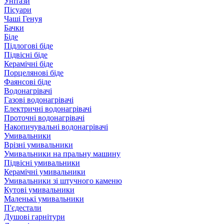
Унітази
Пісуари
Чаші Генуя
Бачки
Біде
Підлогові біде
Підвісні біде
Керамічні біде
Порцелянові біде
Фаянсові біде
Водонагрівачі
Газові водонагрівачі
Електричні водонагрівачі
Проточні водонагрівачі
Накопичувальні водонагрівачі
Умивальники
Врізні умивальники
Умивальники на пральну машину
Підвісні умивальники
Керамічні умивальники
Умивальники зі штучного каменю
Кутові умивальники
Маленькі умивальники
П'єдестали
Душові гарнітури