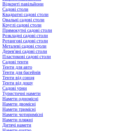
Відкриті павільйони
Садові столи
Квадратні садові столи
Овальні садові столи
Круглі садові столи
Прямокутні садові столи
Розкладні садові столи
Ротангові садові столи
Металеві садові столи
Дерев'яні садові столи
Пластикові садові столи
Садові тенти
Тенти для авто
Тенти для басейнів
Тенти від сонця
Тенти від дощу
Садові урни
Туристичні намети
Намети одномісні
Намети двомісні
Намети тримісні
Намети чотиримісні
Намети пляжні
Дитячі намети
Намети-шатро