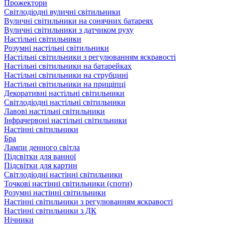
Прожектори
Світлодіодні вуличні світильники
Вуличні світильники на сонячних батареях
Вуличні світильники з датчиком руху
Настільні світильники
Розумні настільні світильники
Настільні світильники з регулюванням яскравості
Настільні світильники на батарейках
Настільні світильники на струбцині
Настільні світильники на прищіпці
Декоративні настільні світильники
Світлодіодні настільні світильники
Лавові настільні світильники
Інфрачервоні настільні світильники
Настінні світильники
Бра
Лампи денного світла
Підсвітки для ванної
Підсвітки для картин
Світлодіодні настінні світильники
Точкові настінні світильники (споти)
Розумні настінні світильники
Настінні світильники з регулюванням яскравості
Настінні світильники з ДК
Нічники