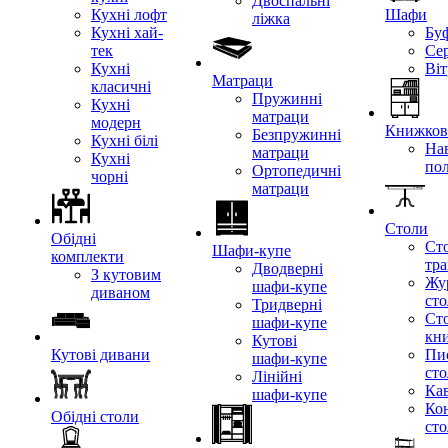
Двоспальні
Кухні лофт
Шафи
ліжка
Кухні хай-
Бу
тек
Се
Кухні
Ві
Матраци
класичні
Пружинні
Кухні
матраци
модерн
Книжкові
Безпружинні
Кухні білі
Нав
матраци
Кухні
по
Ортопедичні
чорні
матраци
Столи
Обідні
Ст
Шафи-купе
комплекти
тр
Дводверні
З кутовим
Жу
шафи-купе
диваном
ст
Тридверні
Ст
шафи-купе
кн
Кутові
Кутові дивани
Пи
шафи-купе
ст
Лінійні
Кав
шафи-купе
Ко
Обідні столи
ст