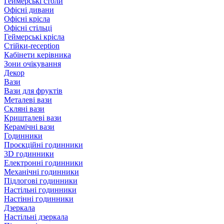
Геймерські столи
Офісні дивани
Офісні крісла
Офісні стільці
Геймерські крісла
Стійки-reception
Кабінети керівника
Зони очікування
Декор
Вази
Вази для фруктів
Металеві вази
Скляні вази
Кришталеві вази
Керамічні вази
Годинники
Проєкційні годинники
3D годинники
Електронні годинники
Механічні годинники
Підлогові годинники
Настільні годинники
Настінні годинники
Дзеркала
Настільні дзеркала