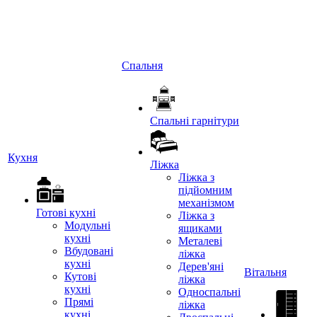
Спальня
Спальні гарнітури
Кухня
Ліжка
Ліжка з
підйомним
механізмом
Готові кухні
Ліжка з
Модульні
ящиками
кухні
Металеві
Вбудовані
ліжка
кухні
Дерев'яні
Вітальня
Кутові
ліжка
кухні
Односпальні
Прямі
ліжка
кухні