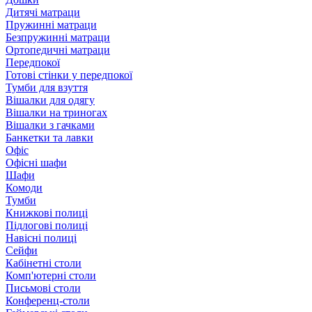
Дитячі матраци
Пружинні матраци
Безпружинні матраци
Ортопедичні матраци
Передпокої
Готові стінки у передпокої
Тумби для взуття
Вішалки для одягу
Вішалки на триногах
Вішалки з гачками
Банкетки та лавки
Офіс
Офісні шафи
Шафи
Комоди
Тумби
Книжкові полиці
Підлогові полиці
Навісні полиці
Сейфи
Кабінетні столи
Комп'ютерні столи
Письмові столи
Конференц-столи