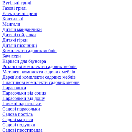
Вугільні грилі
Газові грилі
Електричні грилі
Коптильні
Мангали
Дитячі майданчики
Дитячі гойдалки
Дитячі гірки
Дитячі пісочниці
Комплекти садових меблів
Баунсери
Каркаси для баунсера
Ротангові комплекти садових меблів
Металеві комплекти садових меблів
Дерев'яні комплекти садових меблів
Пластикові комплекти садових меблів
Парасольки
Парасольки від сонця
Парасольки від дощу
Пляжні парасольки
Садові парасольки
Садова постіль
Садові матраси
Садові подушки
Садові простирадла