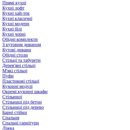
Прямі кухні
Кухні лофт
Кухні хай-тек
Кухні класичні
Кухні модерн
Кухні білі
Кухні чорні
Обідні комплекти
З кутовим диваном
Кутові дивани
Обідні столи
Стільці та табурети
Дерев'яні стільці
М'які стільці
Пуфи
Пластикові стільці
Кухонні модулі
Окремі кухонні шкафи
Стільниці
Стільниці під бетон
Стільниці під дерево
Барні стійки
Спальня
Спальні гарнітури
Ліжка