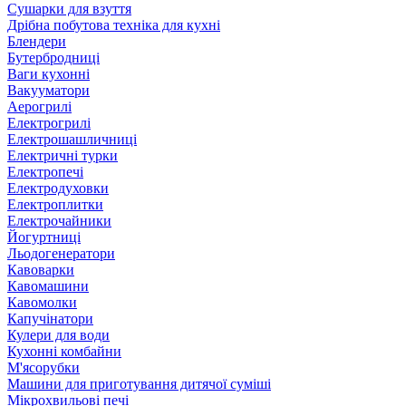
Сушарки для взуття
Дрібна побутова техніка для кухні
Блендери
Бутербродниці
Ваги кухонні
Вакууматори
Аерогрилі
Електрогрилі
Електрошашличниці
Електричні турки
Електропечі
Електродуховки
Електроплитки
Електрочайники
Йогуртниці
Льодогенератори
Кавоварки
Кавомашини
Кавомолки
Капучінатори
Кулери для води
Кухонні комбайни
М'ясорубки
Машини для приготування дитячої суміші
Мікрохвильові печі