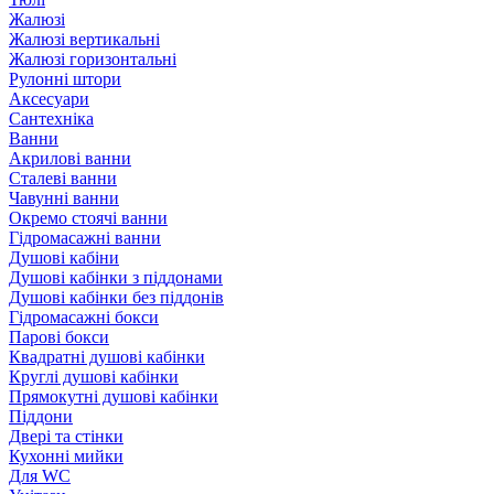
Жалюзі
Жалюзі вертикальні
Жалюзі горизонтальні
Рулонні штори
Аксесуари
Сантехніка
Ванни
Акрилові ванни
Сталеві ванни
Чавунні ванни
Окремо стоячі ванни
Гідромасажні ванни
Душові кабіни
Душові кабінки з піддонами
Душові кабінки без піддонів
Гідромасажні бокси
Парові бокси
Квадратні душові кабінки
Круглі душові кабінки
Прямокутні душові кабінки
Піддони
Двері та стінки
Кухонні мийки
Для WC