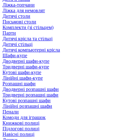
Ліжка-топчани
Ліжка для немовлят
Дитячі столи
Письмові столи
Комплекти (зі стільцем)
Парти
Дитячі крісла та стільці
Дитячі стільці
Дитячі компьютерні крісла
Шафи-купе
Дводверні шафи-купе
Тридверні шафи-купе
Кутові шафи-купе
Лінійні шафи-купе
Розпашні шафи
Дводверні розпашні шафи
Тридверні розпашні шафи
Кутові розпашні шафи
Лінійні розпашні шафи
Пенали
Комоди для іграшок
Книжкові полиці
Підлогові полиці
Навісні полиці
Дошки