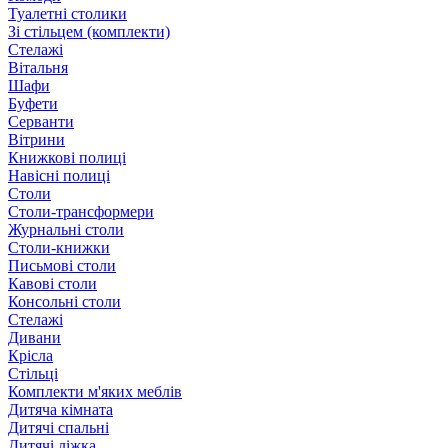
Туалетні столики
Зі стільцем (комплекти)
Стелажі
Вітальня
Шафи
Буфети
Серванти
Вітрини
Книжкові полиці
Навісні полиці
Столи
Столи-трансформери
Журнальні столи
Столи-книжки
Письмові столи
Кавові столи
Консольні столи
Стелажі
Дивани
Крісла
Стільці
Комплекти м'яких меблів
Дитяча кімната
Дитячі спальні
Дитячі ліжка