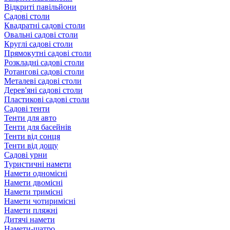
Відкриті павільйони
Садові столи
Квадратні садові столи
Овальні садові столи
Круглі садові столи
Прямокутні садові столи
Розкладні садові столи
Ротангові садові столи
Металеві садові столи
Дерев'яні садові столи
Пластикові садові столи
Садові тенти
Тенти для авто
Тенти для басейнів
Тенти від сонця
Тенти від дощу
Садові урни
Туристичні намети
Намети одномісні
Намети двомісні
Намети тримісні
Намети чотиримісні
Намети пляжні
Дитячі намети
Намети-шатро