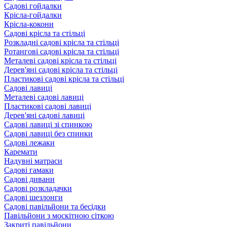
Садові гойдалки
Крісла-гойдалки
Крісла-кокони
Садові крісла та стільці
Розкладні садові крісла та стільці
Ротангові садові крісла та стільці
Металеві садові крісла та стільці
Дерев'яні садові крісла та стільці
Пластикові садові крісла та стільці
Садові лавиці
Металеві садові лавиці
Пластикові садові лавиці
Дерев'яні садові лавиці
Садові лавиці зі спинкою
Садові лавиці без спинки
Садові лежаки
Каремати
Надувні матраси
Садові гамаки
Садові дивани
Садові розкладачки
Садові шезлонги
Садові павільйони та бесідки
Павільйони з москітною сіткою
Закриті павільйони