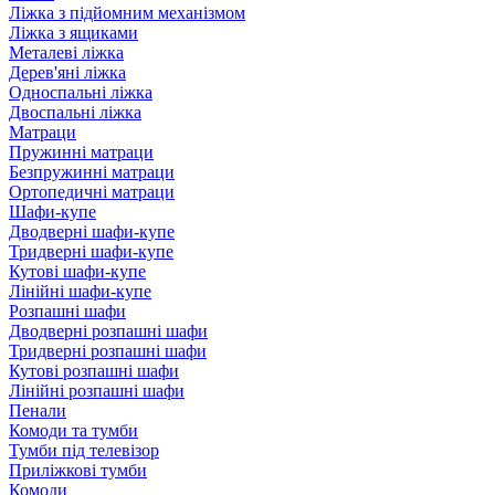
Ліжка з підйомним механізмом
Ліжка з ящиками
Металеві ліжка
Дерев'яні ліжка
Односпальні ліжка
Двоспальні ліжка
Матраци
Пружинні матраци
Безпружинні матраци
Ортопедичні матраци
Шафи-купе
Дводверні шафи-купе
Тридверні шафи-купе
Кутові шафи-купе
Лінійні шафи-купе
Розпашні шафи
Дводверні розпашні шафи
Тридверні розпашні шафи
Кутові розпашні шафи
Лінійні розпашні шафи
Пенали
Комоди та тумби
Тумби під телевізор
Приліжкові тумби
Комоди