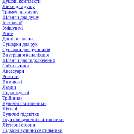
Душові комплекти
Лійки для душу
Тримачі для душу
Шланги для душу
Інсталяції
Змішувачі
Різне
Донні клапани
Сушарки для рук
Сушарки для рушників
Внутрішня каналізація
Шланги для підключення
Світильники
Аксесуари
Розетки
Вимикачі
Лампи
Подовжувачі
Трійники
Вуличні світильники
Ліхтарі
Вуличні підсвітки
Грунтові вуличні світильники
Ліхтарні стовпи
Підвісні вуличні світильники