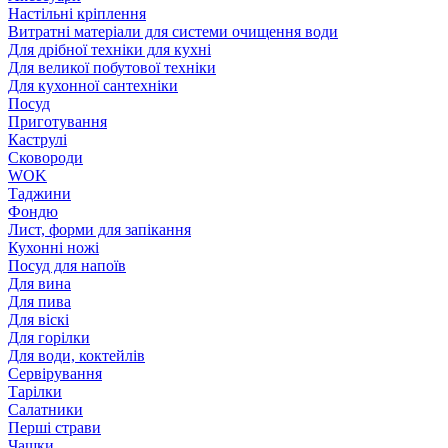
Настільні кріплення
Витратні матеріали для системи очищення води
Для дрібної техніки для кухні
Для великої побутової техніки
Для кухонної сантехніки
Посуд
Приготування
Каструлі
Сковороди
WOK
Таджини
Фондю
Лист, форми для запікання
Кухонні ножі
Посуд для напоїв
Для вина
Для пива
Для віскі
Для горілки
Для води, коктейлів
Сервірування
Тарілки
Салатники
Перші страви
Чашки