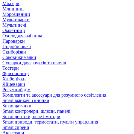
Міксери
Млинниці
Морозивниці
Мультиварки
Мультипечі
Омлетниці
Охолоджувачі пива
Пароварки
Подрібнювачі
Скиборізки
Соковижималки
Сушарки для фруктів та овочів
Тостери
Фритюрниці
Хлібопічки
Яйцеварки
Розумний дім
Комплекти та аксесуари для розумного освітлення
Smart вмикачі і кнопки
Smart датчики
Smart контролери, шлюзи, панелі
Smart розетки, реле і мотори
Smart приводи, термостати, пульти управління
Smart сирени
Аксесуари