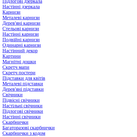
Підлогові дзеркала
Настінні дзеркала
Карнизи
Металеві карнизи
Дерев'яні карнизи
Стельові карнизи
Настінні карнизи
Подвійні карнизи
Одинарні карнизи
Настінний декор
Картини
Магнітні дошки
Скретч мапи
Скретч постери
Підставки для квітів
Металеві підставки
Дерев'яні підставки
Свічники
Підвісні свічники
Настільні свічники
Підлогові свічники
Настінні свічники
Скарбнички
Багаторазові скарбнички
Скарбнички з кодом