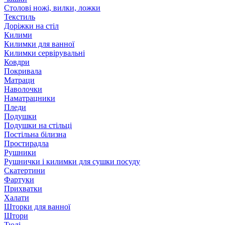
Столові ножі, вилки, ложки
Текстиль
Доріжки на стіл
Килими
Килимки для ванної
Килимки сервірувальні
Ковдри
Покривала
Матраци
Наволочки
Наматрацники
Пледи
Подушки
Подушки на стільці
Постільна білизна
Простирадла
Рушники
Рушнички і килимки для сушки посуду
Скатертини
Фартуки
Прихватки
Халати
Шторки для ванної
Штори
Тюлі