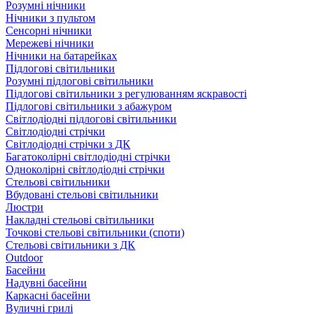
Розумні нічники
Нічники з пультом
Сенсорні нічники
Мережеві нічники
Нічники на батарейках
Підлогові світильники
Розумні підлогові світильники
Підлогові світильники з регулюванням яскравості
Підлогові світильники з абажуром
Світлодіодні підлогові світильники
Світлодіодні стрічки
Світлодіодні стрічки з ДК
Багатоколірні світлодіодні стрічки
Одноколірні світлодіодні стрічки
Стельові світильники
Вбудовані стельові світильники
Люстри
Накладні стельові світильники
Точкові стельові світильники (споти)
Стельові світильники з ДК
Outdoor
Басейни
Надувні басейни
Каркасні басейни
Вуличні грилі