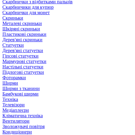
Скарбнички з відбитками пальців
Скарбничики для купюр
Скарбнички для монет
Скриньки
Металеві скриньки
Шкіряні скриньки
Пластикові скриньки
Дерев'яні скриньки
Статуетки
Дерев'яні статуетки
Гіпсові статуетки
Мармурові статуетки
Настільні статуетки
Підлогові статуетки
Фоторамки
Ширми
Ширми з тканини
Бамбукові ширми
Техніка
Телевізори
Медіаплеєри
Кліматична техніка
Вентилятори
Зволожувачі повітря
Кондиціонери