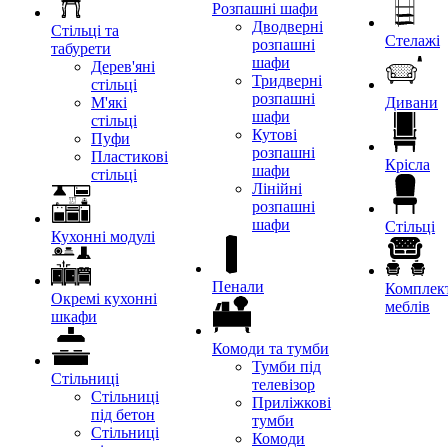
Розпашні шафи
Дводверні
Стільці та
Стелажі
розпашні
табурети
шафи
Дерев'яні
Тридверні
стільці
розпашні
М'які
Дивани
шафи
стільці
Кутові
Пуфи
розпашні
Пластикові
Крісла
шафи
стільці
Лінійні
розпашні
шафи
Стільці
Кухонні модулі
Пенали
Комплект
Окремі кухонні
меблів
шкафи
Комоди та тумби
Тумби під
Стільниці
телевізор
Стільниці
Приліжкові
під бетон
тумби
Стільниці
Комоди