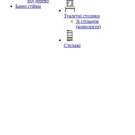
під дерево
Барні стійки
Туалетні столики
Зі стільцем
(комплекти)
Стелажі