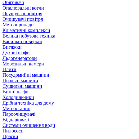
Обігрівачі
Опалювальні котли
Осушувачі повітря
Очищувачі повітря
Метеоприлади
Кліматичні комплекси
Велика побутова техніка
Варильні поверхні
Витяжки
Духові шафи
Льдогенератори
Морозильні камери
Плити
Посудомийні машини
Пральні машини
Сушильні машини
Винні шафи
Холодильники
Дрібна техніка для дому
Метеостанції
Пароочищувачі
Відпарювачі
Системи очищення води
Пилососи
Праски