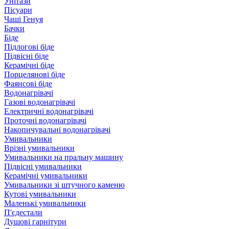
Унітази
Пісуари
Чаші Генуя
Бачки
Біде
Підлогові біде
Підвісні біде
Керамічні біде
Порцелянові біде
Фаянсові біде
Водонагрівачі
Газові водонагрівачі
Електричні водонагрівачі
Проточні водонагрівачі
Накопичувальні водонагрівачі
Умивальники
Врізні умивальники
Умивальники на пральну машину
Підвісні умивальники
Керамічні умивальники
Умивальники зі штучного каменю
Кутові умивальники
Маленькі умивальники
П'єдестали
Душові гарнітури