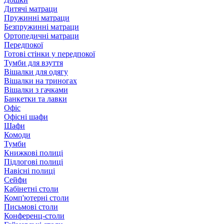
Дитячі матраци
Пружинні матраци
Безпружинні матраци
Ортопедичні матраци
Передпокої
Готові стінки у передпокої
Тумби для взуття
Вішалки для одягу
Вішалки на триногах
Вішалки з гачками
Банкетки та лавки
Офіс
Офісні шафи
Шафи
Комоди
Тумби
Книжкові полиці
Підлогові полиці
Навісні полиці
Сейфи
Кабінетні столи
Комп'ютерні столи
Письмові столи
Конференц-столи