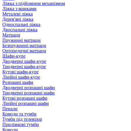
Ліжка з підйомним механізмом
Ліжка з ящиками
Металеві ліжка
Дерев'яні ліжка
Односпальні ліжка
Двоспальні ліжка
Матраци
Пружинні матраци
Безпружинні матраци
Ортопедичні матраци
Шафи-купе
Дводверні шафи-купе
Тридверні шафи-купе
Кутові шафи-купе
Лінійні шафи-купе
Розпашні шафи
Дводверні розпашні шафи
Тридверні розпашні шафи
Кутові розпашні шафи
Лінійні розпашні шафи
Пенали
Комоди та тумби
Тумби під телевізор
Приліжкові тумби
Комоди