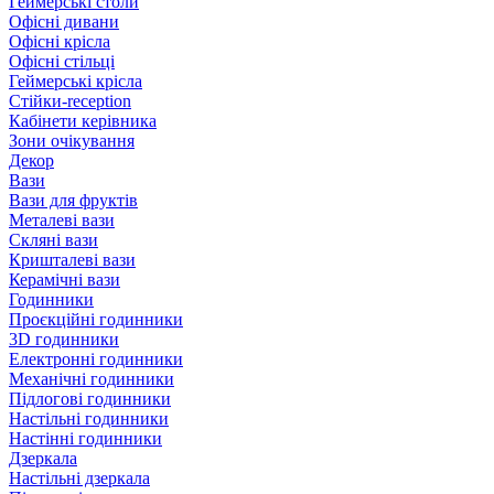
Геймерські столи
Офісні дивани
Офісні крісла
Офісні стільці
Геймерські крісла
Стійки-reception
Кабінети керівника
Зони очікування
Декор
Вази
Вази для фруктів
Металеві вази
Скляні вази
Кришталеві вази
Керамічні вази
Годинники
Проєкційні годинники
3D годинники
Електронні годинники
Механічні годинники
Підлогові годинники
Настільні годинники
Настінні годинники
Дзеркала
Настільні дзеркала