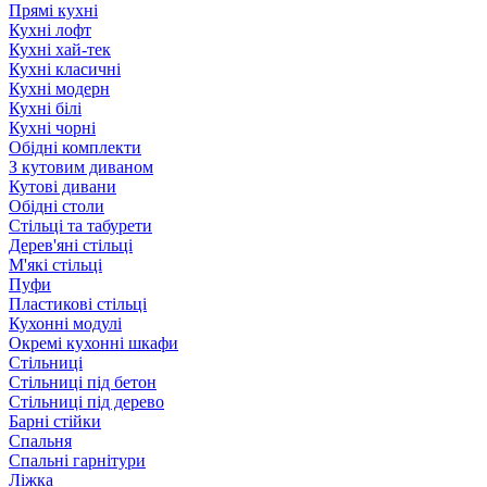
Прямі кухні
Кухні лофт
Кухні хай-тек
Кухні класичні
Кухні модерн
Кухні білі
Кухні чорні
Обідні комплекти
З кутовим диваном
Кутові дивани
Обідні столи
Стільці та табурети
Дерев'яні стільці
М'які стільці
Пуфи
Пластикові стільці
Кухонні модулі
Окремі кухонні шкафи
Стільниці
Стільниці під бетон
Стільниці під дерево
Барні стійки
Спальня
Спальні гарнітури
Ліжка