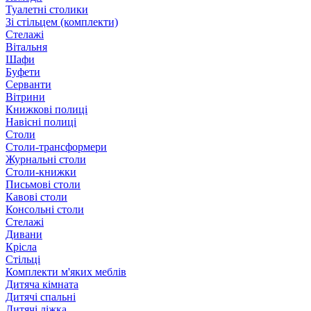
Туалетні столики
Зі стільцем (комплекти)
Стелажі
Вітальня
Шафи
Буфети
Серванти
Вітрини
Книжкові полиці
Навісні полиці
Столи
Столи-трансформери
Журнальні столи
Столи-книжки
Письмові столи
Кавові столи
Консольні столи
Стелажі
Дивани
Крісла
Стільці
Комплекти м'яких меблів
Дитяча кімната
Дитячі спальні
Дитячі ліжка