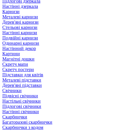
Підлогові дзеркала
Настінні дзеркала
Карнизи
Металеві карнизи
Дерев'яні карнизи
Стельові карнизи
Настінні карнизи
Подвійні карнизи
Одинарні карнизи
Настінний декор
Картини
Магнітні дошки
Скретч мапи
Скретч постери
Підставки для квітів
Металеві підставки
Дерев'яні підставки
Свічники
Підвісні свічники
Настільні свічники
Підлогові свічники
Настінні свічники
Скарбнички
Багаторазові скарбнички
Скарбнички з кодом