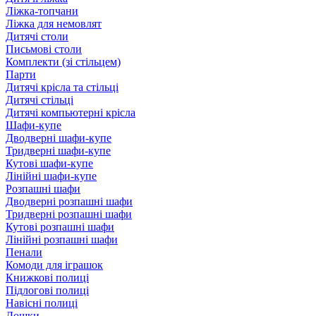
Ліжка-топчани
Ліжка для немовлят
Дитячі столи
Письмові столи
Комплекти (зі стільцем)
Парти
Дитячі крісла та стільці
Дитячі стільці
Дитячі компьютерні крісла
Шафи-купе
Дводверні шафи-купе
Тридверні шафи-купе
Кутові шафи-купе
Лінійні шафи-купе
Розпашні шафи
Дводверні розпашні шафи
Тридверні розпашні шафи
Кутові розпашні шафи
Лінійні розпашні шафи
Пенали
Комоди для іграшок
Книжкові полиці
Підлогові полиці
Навісні полиці
Дошки