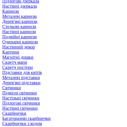
Підлогові дзеркала
Настінні дзеркала
Карнизи
Металеві карнизи
Дерев'яні карнизи
Стельові карнизи
Настінні карнизи
Подвійні карнизи
Одинарні карнизи
Настінний декор
Картини
Магнітні дошки
Скретч мапи
Скретч постери
Підставки для квітів
Металеві підставки
Дерев'яні підставки
Свічники
Підвісні свічники
Настільні свічники
Підлогові свічники
Настінні свічники
Скарбнички
Багаторазові скарбнички
Скарбнички з кодом