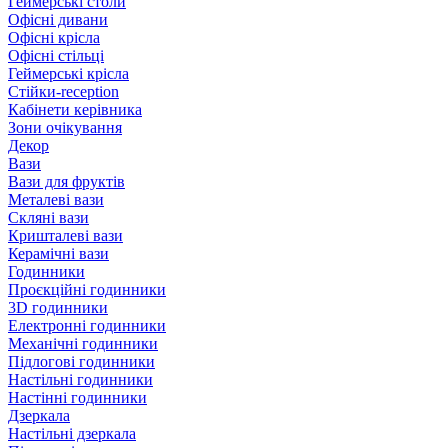
Геймерські столи
Офісні дивани
Офісні крісла
Офісні стільці
Геймерські крісла
Стійки-reception
Кабінети керівника
Зони очікування
Декор
Вази
Вази для фруктів
Металеві вази
Скляні вази
Кришталеві вази
Керамічні вази
Годинники
Проєкційні годинники
3D годинники
Електронні годинники
Механічні годинники
Підлогові годинники
Настільні годинники
Настінні годинники
Дзеркала
Настільні дзеркала