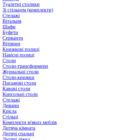
Туалетні столики
Зі стільцем (комплекти)
Стелажі
Вітальня
Шафи
Буфети
Серванти
Вітрини
Книжкові полиці
Навісні полиці
Столи
Столи-трансформери
Журнальні столи
Столи-книжки
Письмові столи
Кавові столи
Консольні столи
Стелажі
Дивани
Крісла
Стільці
Комплекти м'яких меблів
Дитяча кімната
Дитячі спальні
Дитячі ліжка