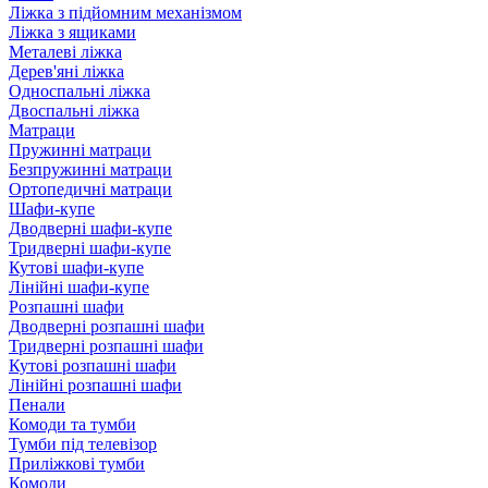
Ліжка з підйомним механізмом
Ліжка з ящиками
Металеві ліжка
Дерев'яні ліжка
Односпальні ліжка
Двоспальні ліжка
Матраци
Пружинні матраци
Безпружинні матраци
Ортопедичні матраци
Шафи-купе
Дводверні шафи-купе
Тридверні шафи-купе
Кутові шафи-купе
Лінійні шафи-купе
Розпашні шафи
Дводверні розпашні шафи
Тридверні розпашні шафи
Кутові розпашні шафи
Лінійні розпашні шафи
Пенали
Комоди та тумби
Тумби під телевізор
Приліжкові тумби
Комоди