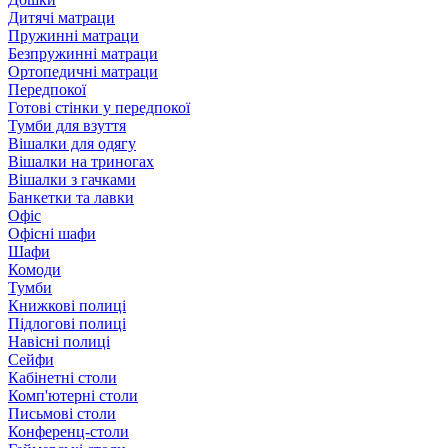
Дитячі матраци
Пружинні матраци
Безпружинні матраци
Ортопедичні матраци
Передпокої
Готові стінки у передпокої
Тумби для взуття
Вішалки для одягу
Вішалки на триногах
Вішалки з гачками
Банкетки та лавки
Офіс
Офісні шафи
Шафи
Комоди
Тумби
Книжкові полиці
Підлогові полиці
Навісні полиці
Сейфи
Кабінетні столи
Комп'ютерні столи
Письмові столи
Конференц-столи