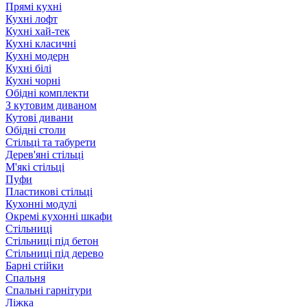
Прямі кухні
Кухні лофт
Кухні хай-тек
Кухні класичні
Кухні модерн
Кухні білі
Кухні чорні
Обідні комплекти
З кутовим диваном
Кутові дивани
Обідні столи
Стільці та табурети
Дерев'яні стільці
М'які стільці
Пуфи
Пластикові стільці
Кухонні модулі
Окремі кухонні шкафи
Стільниці
Стільниці під бетон
Стільниці під дерево
Барні стійки
Спальня
Спальні гарнітури
Ліжка