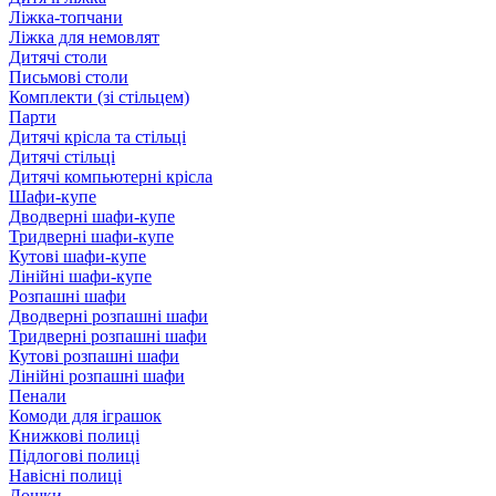
Ліжка-топчани
Ліжка для немовлят
Дитячі столи
Письмові столи
Комплекти (зі стільцем)
Парти
Дитячі крісла та стільці
Дитячі стільці
Дитячі компьютерні крісла
Шафи-купе
Дводверні шафи-купе
Тридверні шафи-купе
Кутові шафи-купе
Лінійні шафи-купе
Розпашні шафи
Дводверні розпашні шафи
Тридверні розпашні шафи
Кутові розпашні шафи
Лінійні розпашні шафи
Пенали
Комоди для іграшок
Книжкові полиці
Підлогові полиці
Навісні полиці
Дошки