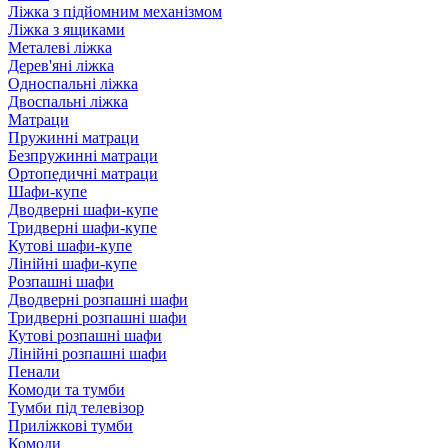
Ліжка з підйомним механізмом
Ліжка з ящиками
Металеві ліжка
Дерев'яні ліжка
Односпальні ліжка
Двоспальні ліжка
Матраци
Пружинні матраци
Безпружинні матраци
Ортопедичні матраци
Шафи-купе
Дводверні шафи-купе
Тридверні шафи-купе
Кутові шафи-купе
Лінійні шафи-купе
Розпашні шафи
Дводверні розпашні шафи
Тридверні розпашні шафи
Кутові розпашні шафи
Лінійні розпашні шафи
Пенали
Комоди та тумби
Тумби під телевізор
Приліжкові тумби
Комоди