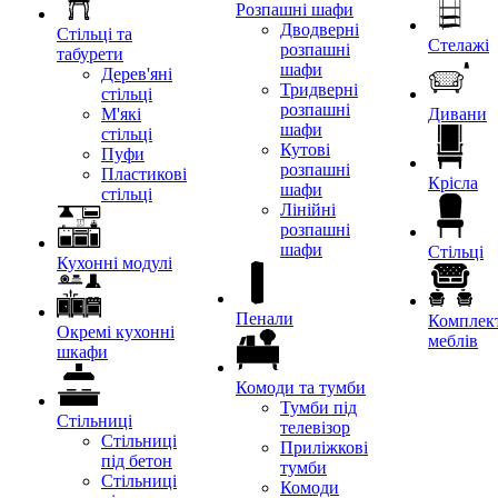
Розпашні шафи
Дводверні
Стільці та
Стелажі
розпашні
табурети
шафи
Дерев'яні
Тридверні
стільці
розпашні
М'які
Дивани
шафи
стільці
Кутові
Пуфи
розпашні
Пластикові
Крісла
шафи
стільці
Лінійні
розпашні
шафи
Стільці
Кухонні модулі
Пенали
Комплект
Окремі кухонні
меблів
шкафи
Комоди та тумби
Тумби під
Стільниці
телевізор
Стільниці
Приліжкові
під бетон
тумби
Стільниці
Комоди