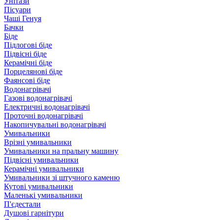
Унітази
Пісуари
Чаші Генуя
Бачки
Біде
Підлогові біде
Підвісні біде
Керамічні біде
Порцелянові біде
Фаянсові біде
Водонагрівачі
Газові водонагрівачі
Електричні водонагрівачі
Проточні водонагрівачі
Накопичувальні водонагрівачі
Умивальники
Врізні умивальники
Умивальники на пральну машину
Підвісні умивальники
Керамічні умивальники
Умивальники зі штучного каменю
Кутові умивальники
Маленькі умивальники
П'єдестали
Душові гарнітури