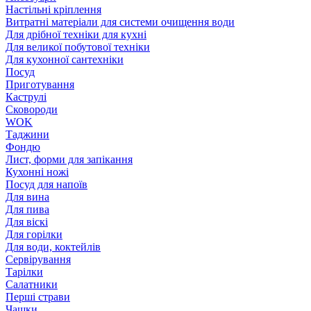
Настільні кріплення
Витратні матеріали для системи очищення води
Для дрібної техніки для кухні
Для великої побутової техніки
Для кухонної сантехніки
Посуд
Приготування
Каструлі
Сковороди
WOK
Таджини
Фондю
Лист, форми для запікання
Кухонні ножі
Посуд для напоїв
Для вина
Для пива
Для віскі
Для горілки
Для води, коктейлів
Сервірування
Тарілки
Салатники
Перші страви
Чашки