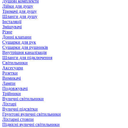
Душові комплекти
Лійки для душу
Тримачі для душу
Шланги для душу
Інсталяції
Змішувачі
Різне
Донні клапани
Сушарки для рук
Сушарки для рушників
Внутрішня каналізація
Шланги для підключення
Світильники
Аксесуари
Розетки
Вимикачі
Лампи
Подовжувачі
Трійники
Вуличні світильники
Ліхтарі
Вуличні підсвітки
Грунтові вуличні світильники
Ліхтарні стовпи
Підвісні вуличні світильники