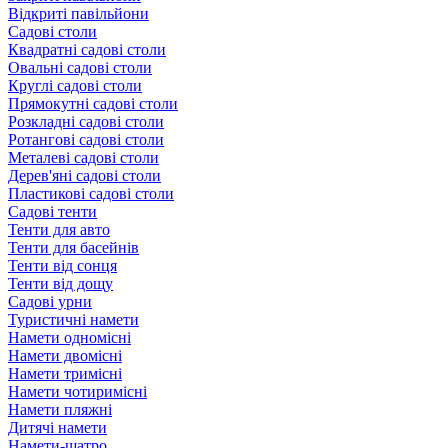
Відкриті павільйони
Садові столи
Квадратні садові столи
Овальні садові столи
Круглі садові столи
Прямокутні садові столи
Розкладні садові столи
Ротангові садові столи
Металеві садові столи
Дерев'яні садові столи
Пластикові садові столи
Садові тенти
Тенти для авто
Тенти для басейнів
Тенти від сонця
Тенти від дощу
Садові урни
Туристичні намети
Намети одномісні
Намети двомісні
Намети тримісні
Намети чотиримісні
Намети пляжні
Дитячі намети
Намети-шатро