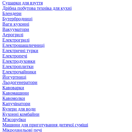
Сушарки для взуття
Дрібна побутова техніка для кухні
Блендери
Бутербродниці
Ваги кухонні
Вакууматори
Аерогрилі
Електрогрилі
Електрошашличниці
Електричні турки
Електропечі
Електродуховки
Електроплитки
Електрочайники
Йогуртниці
Льодогенератори
Кавоварки
Кавомашини
Кавомолки
Капучінатори
Кулери для води
Кухонні комбайни
М'ясорубки
Машини для приготування дитячої суміші
Мікрохвильові печі