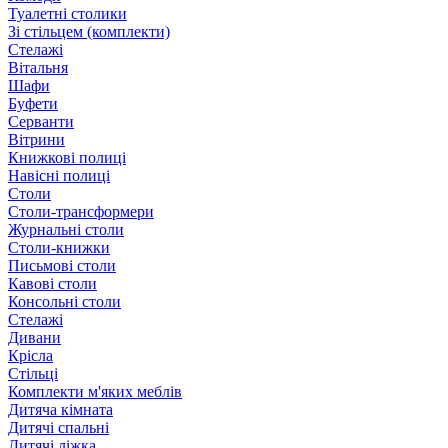
Туалетні столики
Зі стільцем (комплекти)
Стелажі
Вітальня
Шафи
Буфети
Серванти
Вітрини
Книжкові полиці
Навісні полиці
Столи
Столи-трансформери
Журнальні столи
Столи-книжки
Письмові столи
Кавові столи
Консольні столи
Стелажі
Дивани
Крісла
Стільці
Комплекти м'яких меблів
Дитяча кімната
Дитячі спальні
Дитячі ліжка