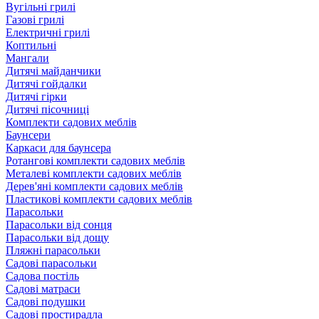
Вугільні грилі
Газові грилі
Електричні грилі
Коптильні
Мангали
Дитячі майданчики
Дитячі гойдалки
Дитячі гірки
Дитячі пісочниці
Комплекти садових меблів
Баунсери
Каркаси для баунсера
Ротангові комплекти садових меблів
Металеві комплекти садових меблів
Дерев'яні комплекти садових меблів
Пластикові комплекти садових меблів
Парасольки
Парасольки від сонця
Парасольки від дощу
Пляжні парасольки
Садові парасольки
Садова постіль
Садові матраси
Садові подушки
Садові простирадла