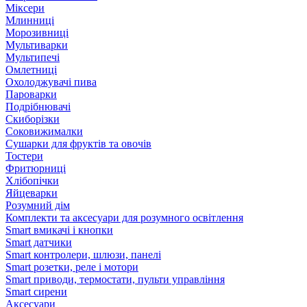
Міксери
Млинниці
Морозивниці
Мультиварки
Мультипечі
Омлетниці
Охолоджувачі пива
Пароварки
Подрібнювачі
Скиборізки
Соковижималки
Сушарки для фруктів та овочів
Тостери
Фритюрниці
Хлібопічки
Яйцеварки
Розумний дім
Комплекти та аксесуари для розумного освітлення
Smart вмикачі і кнопки
Smart датчики
Smart контролери, шлюзи, панелі
Smart розетки, реле і мотори
Smart приводи, термостати, пульти управління
Smart сирени
Аксесуари