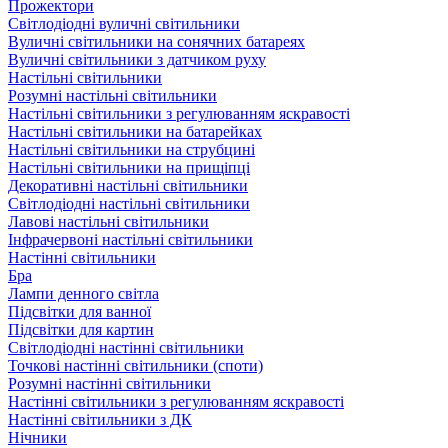
Прожектори
Світлодіодні вуличні світильники
Вуличні світильники на сонячних батареях
Вуличні світильники з датчиком руху
Настільні світильники
Розумні настільні світильники
Настільні світильники з регулюванням яскравості
Настільні світильники на батарейках
Настільні світильники на струбцині
Настільні світильники на прищіпці
Декоративні настільні світильники
Світлодіодні настільні світильники
Лавові настільні світильники
Інфрачервоні настільні світильники
Настінні світильники
Бра
Лампи денного світла
Підсвітки для ванної
Підсвітки для картин
Світлодіодні настінні світильники
Точкові настінні світильники (споти)
Розумні настінні світильники
Настінні світильники з регулюванням яскравості
Настінні світильники з ДК
Нічники