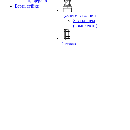
під дерево
Барні стійки
Туалетні столики
Зі стільцем
(комплекти)
Стелажі