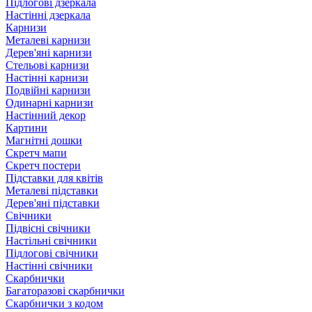
Підлогові дзеркала
Настінні дзеркала
Карнизи
Металеві карнизи
Дерев'яні карнизи
Стельові карнизи
Настінні карнизи
Подвійні карнизи
Одинарні карнизи
Настінний декор
Картини
Магнітні дошки
Скретч мапи
Скретч постери
Підставки для квітів
Металеві підставки
Дерев'яні підставки
Свічники
Підвісні свічники
Настільні свічники
Підлогові свічники
Настінні свічники
Скарбнички
Багаторазові скарбнички
Скарбнички з кодом