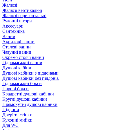
Жалюзі
Жалюзі вертикальні
Жалюзі горизонтальні
Рулонні штори
Аксесуари
Сантехніка
Ванни
Акрилові ванни
Сталеві ванни
Чавунні ванни
Окремо стоячі ванни
Гідромасажні ванни
Душові кабіни
Душові кабінки з піддонами
Душові кабінки без піддонів
Гідромасажні бокси
Парові бокси
Квадратні душові кабінки
Круглі душові кабінки
Прямокутні душові кабінки
Піддони
Двері та стінки
Кухонні мийки
Для WC