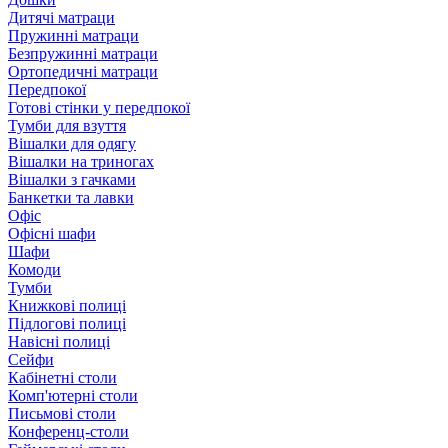
Дитячі матраци
Пружинні матраци
Безпружинні матраци
Ортопедичні матраци
Передпокої
Готові стінки у передпокої
Тумби для взуття
Вішалки для одягу
Вішалки на триногах
Вішалки з гачками
Банкетки та лавки
Офіс
Офісні шафи
Шафи
Комоди
Тумби
Книжкові полиці
Підлогові полиці
Навісні полиці
Сейфи
Кабінетні столи
Комп'ютерні столи
Письмові столи
Конференц-столи