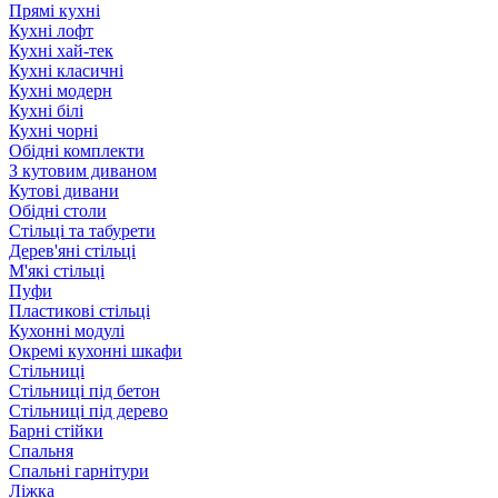
Прямі кухні
Кухні лофт
Кухні хай-тек
Кухні класичні
Кухні модерн
Кухні білі
Кухні чорні
Обідні комплекти
З кутовим диваном
Кутові дивани
Обідні столи
Стільці та табурети
Дерев'яні стільці
М'які стільці
Пуфи
Пластикові стільці
Кухонні модулі
Окремі кухонні шкафи
Стільниці
Стільниці під бетон
Стільниці під дерево
Барні стійки
Спальня
Спальні гарнітури
Ліжка