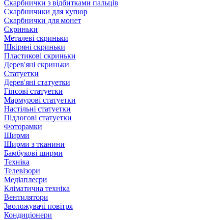
Скарбнички з відбитками пальців
Скарбничики для купюр
Скарбнички для монет
Скриньки
Металеві скриньки
Шкіряні скриньки
Пластикові скриньки
Дерев'яні скриньки
Статуетки
Дерев'яні статуетки
Гіпсові статуетки
Мармурові статуетки
Настільні статуетки
Підлогові статуетки
Фоторамки
Ширми
Ширми з тканини
Бамбукові ширми
Техніка
Телевізори
Медіаплеєри
Кліматична техніка
Вентилятори
Зволожувачі повітря
Кондиціонери