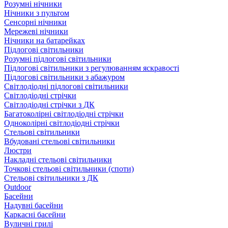
Розумні нічники
Нічники з пультом
Сенсорні нічники
Мережеві нічники
Нічники на батарейках
Підлогові світильники
Розумні підлогові світильники
Підлогові світильники з регулюванням яскравості
Підлогові світильники з абажуром
Світлодіодні підлогові світильники
Світлодіодні стрічки
Світлодіодні стрічки з ДК
Багатоколірні світлодіодні стрічки
Одноколірні світлодіодні стрічки
Стельові світильники
Вбудовані стельові світильники
Люстри
Накладні стельові світильники
Точкові стельові світильники (споти)
Стельові світильники з ДК
Outdoor
Басейни
Надувні басейни
Каркасні басейни
Вуличні грилі