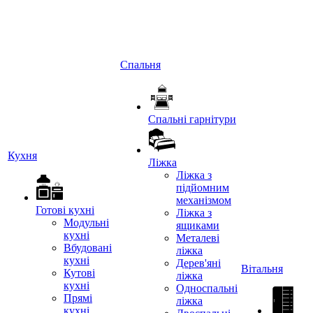
Спальня
Спальні гарнітури
Кухня
Ліжка
Ліжка з
підйомним
механізмом
Готові кухні
Ліжка з
Модульні
ящиками
кухні
Металеві
Вбудовані
ліжка
кухні
Дерев'яні
Вітальня
Кутові
ліжка
кухні
Односпальні
Прямі
ліжка
кухні