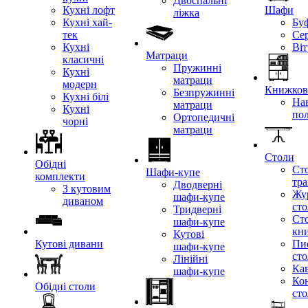
Двоспальні
Кухні лофт
Шафи
ліжка
Кухні хай-
Бу
тек
Се
Кухні
Ві
Матраци
класичні
Пружинні
Кухні
матраци
модерн
Книжкові
Безпружинні
Кухні білі
Нав
матраци
Кухні
по
Ортопедичні
чорні
матраци
Столи
Обідні
Ст
Шафи-купе
комплекти
тр
Дводверні
З кутовим
Жу
шафи-купе
диваном
ст
Тридверні
Ст
шафи-купе
кн
Кутові
Кутові дивани
Пи
шафи-купе
ст
Лінійні
Кав
шафи-купе
Ко
Обідні столи
ст