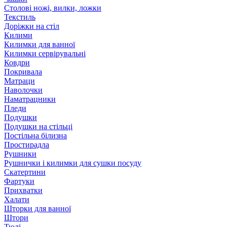
Столові ножі, вилки, ложки
Текстиль
Доріжки на стіл
Килими
Килимки для ванної
Килимки сервірувальні
Ковдри
Покривала
Матраци
Наволочки
Наматрацники
Пледи
Подушки
Подушки на стільці
Постільна білизна
Простирадла
Рушники
Рушнички і килимки для сушки посуду
Скатертини
Фартуки
Прихватки
Халати
Шторки для ванної
Штори
Тюлі