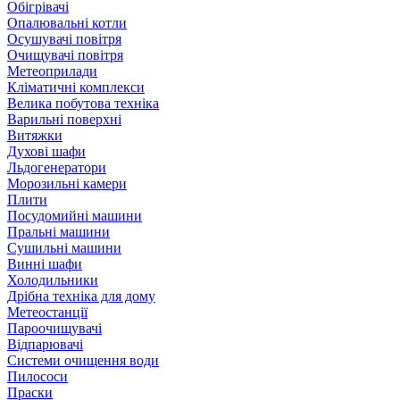
Обігрівачі
Опалювальні котли
Осушувачі повітря
Очищувачі повітря
Метеоприлади
Кліматичні комплекси
Велика побутова техніка
Варильні поверхні
Витяжки
Духові шафи
Льдогенератори
Морозильні камери
Плити
Посудомийні машини
Пральні машини
Сушильні машини
Винні шафи
Холодильники
Дрібна техніка для дому
Метеостанції
Пароочищувачі
Відпарювачі
Системи очищення води
Пилососи
Праски