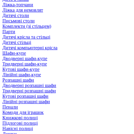
Ліжка-топчани
Ліжка для немовлят
Дитячі столи
Письмові столи
Комплекти (зі стільцем)
Парти
Дитячі крісла та стільці
Дитячі стільці
Дитячі компьютерні крісла
Шафи-купе
Дводверні шафи-купе
Тридверні шафи-купе
Кутові шафи-купе
Лінійні шафи-купе
Розпашні шафи
Дводверні розпашні шафи
Тридверні розпашні шафи
Кутові розпашні шафи
Лінійні розпашні шафи
Пенали
Комоди для іграшок
Книжкові полиці
Підлогові полиці
Навісні полиці
Дошки