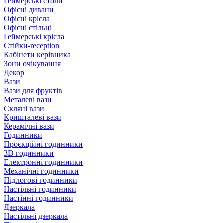
Геймерські столи
Офісні дивани
Офісні крісла
Офісні стільці
Геймерські крісла
Стійки-reception
Кабінети керівника
Зони очікування
Декор
Вази
Вази для фруктів
Металеві вази
Скляні вази
Кришталеві вази
Керамічні вази
Годинники
Проєкційні годинники
3D годинники
Електронні годинники
Механічні годинники
Підлогові годинники
Настільні годинники
Настінні годинники
Дзеркала
Настільні дзеркала