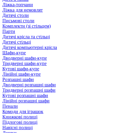
Ліжка-топчани
Ліжка для немовлят
Дитячі столи
Письмові столи
Комплекти (зі стільцем)
Парти
Дитячі крісла та стільці
Дитячі стільці
Дитячі компьютерні крісла
Шафи-купе
Дводверні шафи-купе
Тридверні шафи-купе
Кутові шафи-купе
Лінійні шафи-купе
Розпашні шафи
Дводверні розпашні шафи
Тридверні розпашні шафи
Кутові розпашні шафи
Лінійні розпашні шафи
Пенали
Комоди для іграшок
Книжкові полиці
Підлогові полиці
Навісні полиці
Дошки