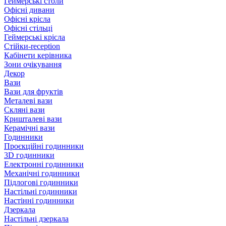
Геймерські столи
Офісні дивани
Офісні крісла
Офісні стільці
Геймерські крісла
Стійки-reception
Кабінети керівника
Зони очікування
Декор
Вази
Вази для фруктів
Металеві вази
Скляні вази
Кришталеві вази
Керамічні вази
Годинники
Проєкційні годинники
3D годинники
Електронні годинники
Механічні годинники
Підлогові годинники
Настільні годинники
Настінні годинники
Дзеркала
Настільні дзеркала