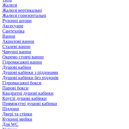
Жалюзі
Жалюзі вертикальні
Жалюзі горизонтальні
Рулонні штори
Аксесуари
Сантехніка
Ванни
Акрилові ванни
Сталеві ванни
Чавунні ванни
Окремо стоячі ванни
Гідромасажні ванни
Душові кабіни
Душові кабінки з піддонами
Душові кабінки без піддонів
Гідромасажні бокси
Парові бокси
Квадратні душові кабінки
Круглі душові кабінки
Прямокутні душові кабінки
Піддони
Двері та стінки
Кухонні мийки
Для WC