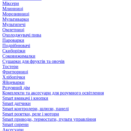
Міксери
Млинниці
Морозивниці
Мультиварки
Мультипечі
Омлетниці
Охолоджувачі пива
Пароварки
Подрібнювачі
Скиборізки
Соковижималки
Сушарки для фруктів та овочів
Тостери
Фритюрниці
Хлібопічки
Яйцеварки
Розумний дім
Комплекти та аксесуари для розумного освітлення
Smart вмикачі і кнопки
Smart датчики
Smart контролери, шлюзи, панелі
Smart розетки, реле і мотори
Smart приводи, термостати, пульти управління
Smart сирени
Аксесуари