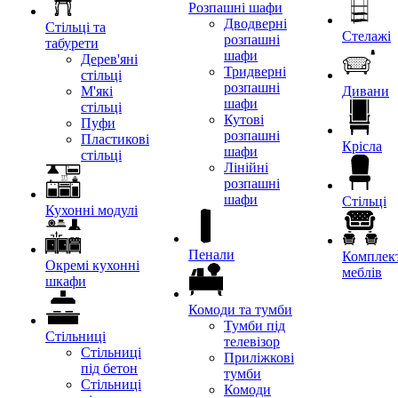
Розпашні шафи
Дводверні
Стільці та
Стелажі
розпашні
табурети
шафи
Дерев'яні
Тридверні
стільці
розпашні
М'які
Дивани
шафи
стільці
Кутові
Пуфи
розпашні
Пластикові
Крісла
шафи
стільці
Лінійні
розпашні
шафи
Стільці
Кухонні модулі
Пенали
Комплект
Окремі кухонні
меблів
шкафи
Комоди та тумби
Тумби під
Стільниці
телевізор
Стільниці
Приліжкові
під бетон
тумби
Стільниці
Комоди