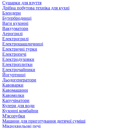
Сушарки для взуття
Дрібна побутова техніка для кухні
Блендери
Бутербродниці
Ваги кухонні
Вакууматори
Аерогрилі
Електрогрилі
Електрошашличниці
Електричні турки
Електропечі
Електродуховки
Електроплитки
Електрочайники
Йогуртниці
Льодогенератори
Кавоварки
Кавомашини
Кавомолки
Капучінатори
Кулери для води
Кухонні комбайни
М'ясорубки
Машини для приготування дитячої суміші
Мікрохвильові печі