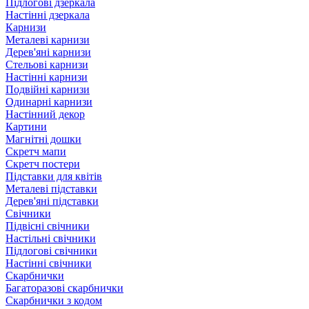
Підлогові дзеркала
Настінні дзеркала
Карнизи
Металеві карнизи
Дерев'яні карнизи
Стельові карнизи
Настінні карнизи
Подвійні карнизи
Одинарні карнизи
Настінний декор
Картини
Магнітні дошки
Скретч мапи
Скретч постери
Підставки для квітів
Металеві підставки
Дерев'яні підставки
Свічники
Підвісні свічники
Настільні свічники
Підлогові свічники
Настінні свічники
Скарбнички
Багаторазові скарбнички
Скарбнички з кодом