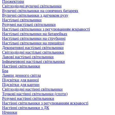
Прожектори
Світлодіодні вуличні світильники
Вуличні світильники на сонячних батареях
Вуличні світильники з датчиком руху
Настільні світильники
Розумні настільні світильники
Настільні світильники з регулюванням яскравості
Настільні світильники на батарейках
Настільні світильники на струбцині
Настільні світильники на прищіпці
Декоративні настільні світильники
Світлодіодні настільні світильники
Лавові настільні світильники
Інфрачервоні настільні світильники
Настінні світильники
Бра
Лампи денного світла
Підсвітки для ванної
Підсвітки для картин
Світлодіодні настінні світильники
Точкові настінні світильники (споти)
Розумні настінні світильники
Настінні світильники з регулюванням яскравості
Настінні світильники з ДК
Нічники