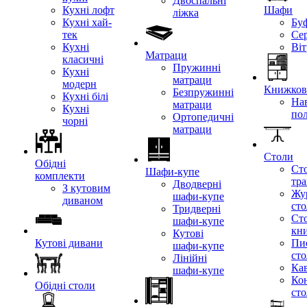
Двоспальні
Кухні лофт
Шафи
ліжка
Кухні хай-
Бу
тек
Се
Кухні
Ві
Матраци
класичні
Пружинні
Кухні
матраци
модерн
Книжкові
Безпружинні
Кухні білі
Нав
матраци
Кухні
по
Ортопедичні
чорні
матраци
Столи
Обідні
Ст
Шафи-купе
комплекти
тр
Дводверні
З кутовим
Жу
шафи-купе
диваном
ст
Тридверні
Ст
шафи-купе
кн
Кутові
Кутові дивани
Пи
шафи-купе
ст
Лінійні
Кав
шафи-купе
Ко
Обідні столи
ст