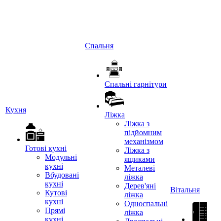
Спальня
Спальні гарнітури
Кухня
Ліжка
Ліжка з
підйомним
механізмом
Готові кухні
Ліжка з
Модульні
ящиками
кухні
Металеві
Вбудовані
ліжка
кухні
Дерев'яні
Вітальня
Кутові
ліжка
кухні
Односпальні
Прямі
ліжка
кухні