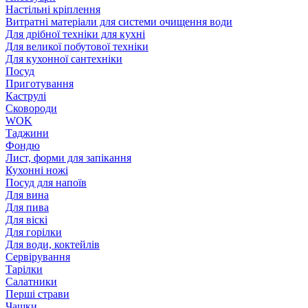
Настільні кріплення
Витратні матеріали для системи очищення води
Для дрібної техніки для кухні
Для великої побутової техніки
Для кухонної сантехніки
Посуд
Приготування
Каструлі
Сковороди
WOK
Таджини
Фондю
Лист, форми для запікання
Кухонні ножі
Посуд для напоїв
Для вина
Для пива
Для віскі
Для горілки
Для води, коктейлів
Сервірування
Тарілки
Салатники
Перші страви
Чашки