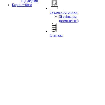
під дерево
Барні стійки
Туалетні столики
Зі стільцем
(комплекти)
Стелажі