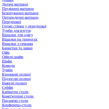
Дитячі матраци
Пружинні матраци
Безпружинні матраци
Ортопедичні матраци
Передпокої
Готові стінки у передпокої
Тумби для взуття
Вішалки для одягу
Вішалки на триногах
Вішалки з гачками
Банкетки та лавки
Офіс
Офісні шафи
Шафи
Комоди
Тумби
Книжкові полиці
Підлогові полиці
Навісні полиці
Сейфи
Кабінетні столи
Комп'ютерні столи
Письмові столи
Конференц-столи