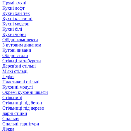
Прямі кухні
Кухні лофт
Кухні хай-тек
Кухні класичні
Кухні модерн
Кухні білі
Кухні чорні
Обідні комплекти
З кутовим диваном
Кутові дивани
Обідні столи
Стільці та табурети
Дерев'яні стільці
М'які стільці
Пуфи
Пластикові стільці
Кухонні модулі
Окремі кухонні шкафи
Стільниці
Стільниці під бетон
Стільниці під дерево
Барні стійки
Спальня
Спальні гарнітури
Ліжка