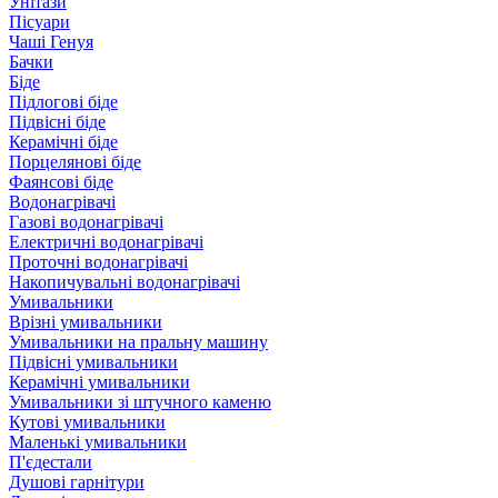
Унітази
Пісуари
Чаші Генуя
Бачки
Біде
Підлогові біде
Підвісні біде
Керамічні біде
Порцелянові біде
Фаянсові біде
Водонагрівачі
Газові водонагрівачі
Електричні водонагрівачі
Проточні водонагрівачі
Накопичувальні водонагрівачі
Умивальники
Врізні умивальники
Умивальники на пральну машину
Підвісні умивальники
Керамічні умивальники
Умивальники зі штучного каменю
Кутові умивальники
Маленькі умивальники
П'єдестали
Душові гарнітури