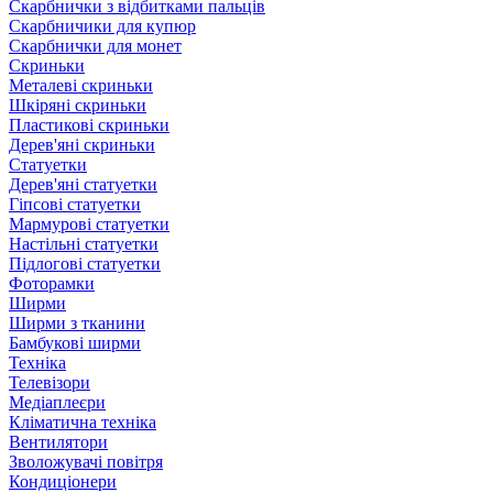
Скарбнички з відбитками пальців
Скарбничики для купюр
Скарбнички для монет
Скриньки
Металеві скриньки
Шкіряні скриньки
Пластикові скриньки
Дерев'яні скриньки
Статуетки
Дерев'яні статуетки
Гіпсові статуетки
Мармурові статуетки
Настільні статуетки
Підлогові статуетки
Фоторамки
Ширми
Ширми з тканини
Бамбукові ширми
Техніка
Телевізори
Медіаплеєри
Кліматична техніка
Вентилятори
Зволожувачі повітря
Кондиціонери