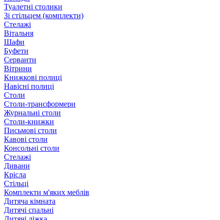
Туалетні столики
Зі стільцем (комплекти)
Стелажі
Вітальня
Шафи
Буфети
Серванти
Вітрини
Книжкові полиці
Навісні полиці
Столи
Столи-трансформери
Журнальні столи
Столи-книжки
Письмові столи
Кавові столи
Консольні столи
Стелажі
Дивани
Крісла
Стільці
Комплекти м'яких меблів
Дитяча кімната
Дитячі спальні
Дитячі ліжка