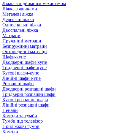
Ліжка з підйомним механізмом
Ліжка з ящиками
Металеві ліжка
Дерев'яні ліжка
Односпальні ліжка
Двоспальні ліжка
Матраци
Пружинні матраци
Безпружинні матраци
Ортопедичні матраци
Шафи-купе
Дводверні шафи-купе
Тридверні шафи-купе
Кутові шафи-купе
Лінійні шафи-купе
Розпашні шафи
Дводверні розпашні шафи
Тридверні розпашні шафи
Кутові розпашні шафи
Лінійні розпашні шафи
Пенали
Комоди та тумби
Тумби під телевізор
Приліжкові тумби
Комоди