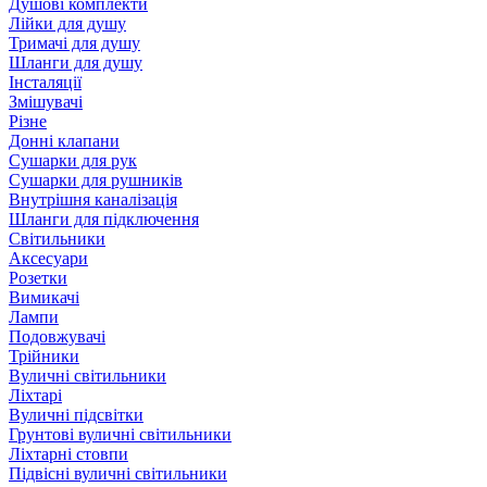
Душові комплекти
Лійки для душу
Тримачі для душу
Шланги для душу
Інсталяції
Змішувачі
Різне
Донні клапани
Сушарки для рук
Сушарки для рушників
Внутрішня каналізація
Шланги для підключення
Світильники
Аксесуари
Розетки
Вимикачі
Лампи
Подовжувачі
Трійники
Вуличні світильники
Ліхтарі
Вуличні підсвітки
Грунтові вуличні світильники
Ліхтарні стовпи
Підвісні вуличні світильники