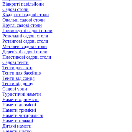
Відкриті павільйони
Садові столи
Квадратні садові столи
Овальні садові столи
Круглі садові столи
Прямокутні садові столи
Розкладні садові столи
Ротангові садові столи
Металеві садові столи
Дерев'яні садові столи
Пластикові садові столи
Садові тенти
Тенти для авто
Тенти для басейнів
Тенти від сонця
Тенти від дощу
Садові урни
Туристичні намети
Намети одномісні
Намети двомісні
Намети тримісні
Намети чотиримісні
Намети пляжні
Дитячі намети
Намети-шатро