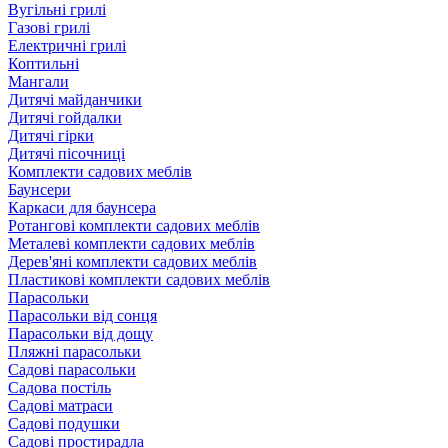
Вугільні грилі
Газові грилі
Електричні грилі
Коптильні
Мангали
Дитячі майданчики
Дитячі гойдалки
Дитячі гірки
Дитячі пісочниці
Комплекти садових меблів
Баунсери
Каркаси для баунсера
Ротангові комплекти садових меблів
Металеві комплекти садових меблів
Дерев'яні комплекти садових меблів
Пластикові комплекти садових меблів
Парасольки
Парасольки від сонця
Парасольки від дощу
Пляжні парасольки
Садові парасольки
Садова постіль
Садові матраси
Садові подушки
Садові простирадла