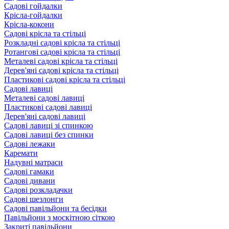
Садові гойдалки
Крісла-гойдалки
Крісла-кокони
Садові крісла та стільці
Розкладні садові крісла та стільці
Ротангові садові крісла та стільці
Металеві садові крісла та стільці
Дерев'яні садові крісла та стільці
Пластикові садові крісла та стільці
Садові лавиці
Металеві садові лавиці
Пластикові садові лавиці
Дерев'яні садові лавиці
Садові лавиці зі спинкою
Садові лавиці без спинки
Садові лежаки
Каремати
Надувні матраси
Садові гамаки
Садові дивани
Садові розкладачки
Садові шезлонги
Садові павільйони та бесідки
Павільйони з москітною сіткою
Закриті павільйони