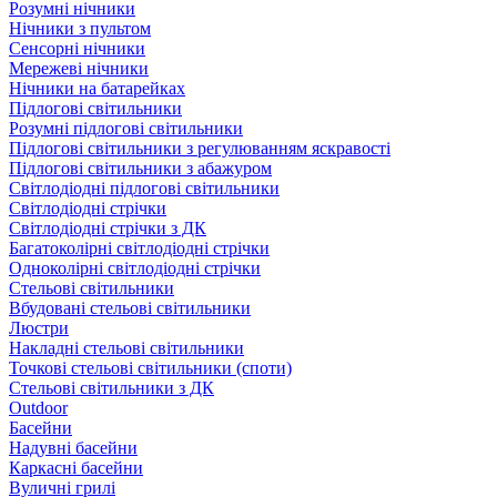
Розумні нічники
Нічники з пультом
Сенсорні нічники
Мережеві нічники
Нічники на батарейках
Підлогові світильники
Розумні підлогові світильники
Підлогові світильники з регулюванням яскравості
Підлогові світильники з абажуром
Світлодіодні підлогові світильники
Світлодіодні стрічки
Світлодіодні стрічки з ДК
Багатоколірні світлодіодні стрічки
Одноколірні світлодіодні стрічки
Стельові світильники
Вбудовані стельові світильники
Люстри
Накладні стельові світильники
Точкові стельові світильники (споти)
Стельові світильники з ДК
Outdoor
Басейни
Надувні басейни
Каркасні басейни
Вуличні грилі