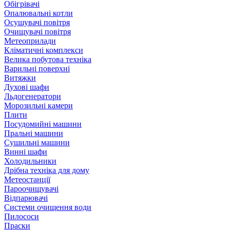
Обігрівачі
Опалювальні котли
Осушувачі повітря
Очищувачі повітря
Метеоприлади
Кліматичні комплекси
Велика побутова техніка
Варильні поверхні
Витяжки
Духові шафи
Льдогенератори
Морозильні камери
Плити
Посудомийні машини
Пральні машини
Сушильні машини
Винні шафи
Холодильники
Дрібна техніка для дому
Метеостанції
Пароочищувачі
Відпарювачі
Системи очищення води
Пилососи
Праски