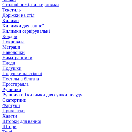
Столові ножі, вилки, ложки
Текстиль
Доріжки на стіл
Килими
Килимки для ванної
Килимки сервірувальні
Ковдри
Покривала
Матраци
Наволочки
Наматрацники
Пледи
Подушки
Подушки на стільці
Постільна білизна
Простирадла
Рушники
Рушнички і килимки для сушки посуду
Скатертини
Фартуки
Прихватки
Халати
Шторки для ванної
Штори
Тюлі