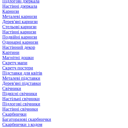
Підлогові дзеркала
Настінні дзеркала
Карнизи
Металеві карнизи
Дерев'яні карнизи
Стельові карнизи
Настінні карнизи
Подвійні карнизи
Одинарні карнизи
Настінний декор
Картини
Магнітні дошки
Скретч мапи
Скретч постери
Підставки для квітів
Металеві підставки
Дерев'яні підставки
Свічники
Підвісні свічники
Настільні свічники
Підлогові свічники
Настінні свічники
Скарбнички
Багаторазові скарбнички
Скарбнички з кодом