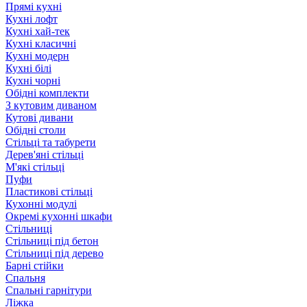
Прямі кухні
Кухні лофт
Кухні хай-тек
Кухні класичні
Кухні модерн
Кухні білі
Кухні чорні
Обідні комплекти
З кутовим диваном
Кутові дивани
Обідні столи
Стільці та табурети
Дерев'яні стільці
М'які стільці
Пуфи
Пластикові стільці
Кухонні модулі
Окремі кухонні шкафи
Стільниці
Стільниці під бетон
Стільниці під дерево
Барні стійки
Спальня
Спальні гарнітури
Ліжка