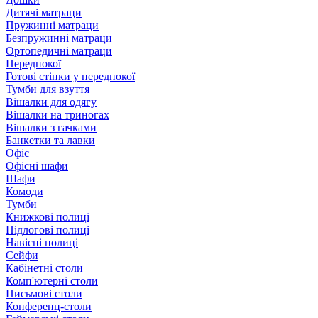
Дитячі матраци
Пружинні матраци
Безпружинні матраци
Ортопедичні матраци
Передпокої
Готові стінки у передпокої
Тумби для взуття
Вішалки для одягу
Вішалки на триногах
Вішалки з гачками
Банкетки та лавки
Офіс
Офісні шафи
Шафи
Комоди
Тумби
Книжкові полиці
Підлогові полиці
Навісні полиці
Сейфи
Кабінетні столи
Комп'ютерні столи
Письмові столи
Конференц-столи