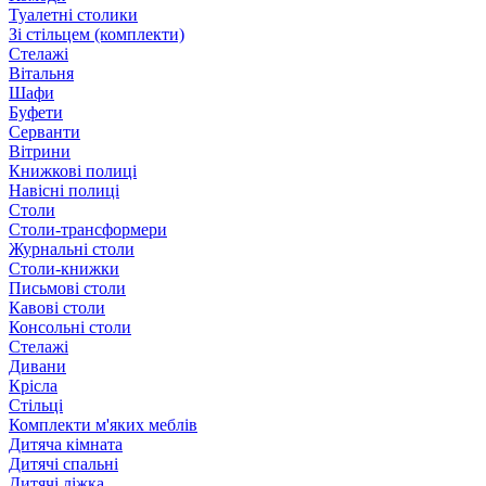
Туалетні столики
Зі стільцем (комплекти)
Стелажі
Вітальня
Шафи
Буфети
Серванти
Вітрини
Книжкові полиці
Навісні полиці
Столи
Столи-трансформери
Журнальні столи
Столи-книжки
Письмові столи
Кавові столи
Консольні столи
Стелажі
Дивани
Крісла
Стільці
Комплекти м'яких меблів
Дитяча кімната
Дитячі спальні
Дитячі ліжка