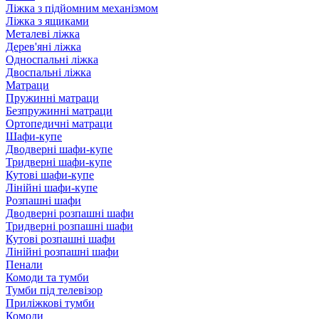
Ліжка з підйомним механізмом
Ліжка з ящиками
Металеві ліжка
Дерев'яні ліжка
Односпальні ліжка
Двоспальні ліжка
Матраци
Пружинні матраци
Безпружинні матраци
Ортопедичні матраци
Шафи-купе
Дводверні шафи-купе
Тридверні шафи-купе
Кутові шафи-купе
Лінійні шафи-купе
Розпашні шафи
Дводверні розпашні шафи
Тридверні розпашні шафи
Кутові розпашні шафи
Лінійні розпашні шафи
Пенали
Комоди та тумби
Тумби під телевізор
Приліжкові тумби
Комоди