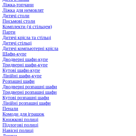
Ліжка-топчани
Ліжка для немовлят
Дитячі столи
Письмові столи
Комплекти (зі стільцем)
Парти
Дитячі крісла та стільці
Дитячі стільці
Дитячі компьютерні крісла
Шафи-купе
Дводверні шафи-купе
Тридверні шафи-купе
Кутові шафи-купе
Лінійні шафи-купе
Розпашні шафи
Дводверні розпашні шафи
Тридверні розпашні шафи
Кутові розпашні шафи
Лінійні розпашні шафи
Пенали
Комоди для іграшок
Книжкові полиці
Підлогові полиці
Навісні полиці
Дошки