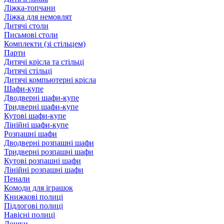
Ліжка-топчани
Ліжка для немовлят
Дитячі столи
Письмові столи
Комплекти (зі стільцем)
Парти
Дитячі крісла та стільці
Дитячі стільці
Дитячі компьютерні крісла
Шафи-купе
Дводверні шафи-купе
Тридверні шафи-купе
Кутові шафи-купе
Лінійні шафи-купе
Розпашні шафи
Дводверні розпашні шафи
Тридверні розпашні шафи
Кутові розпашні шафи
Лінійні розпашні шафи
Пенали
Комоди для іграшок
Книжкові полиці
Підлогові полиці
Навісні полиці
Дошки