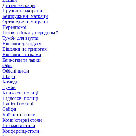
Дитячі матраци
Пружинні матраци
Безпружинні матраци
Ортопедичні матраци
Передпокої
Готові стінки у передпокої
Тумби для взуття
Вішалки для одягу
Вішалки на триногах
Вішалки з гачками
Банкетки та лавки
Офіс
Офісні шафи
Шафи
Комоди
Тумби
Книжкові полиці
Підлогові полиці
Навісні полиці
Сейфи
Кабінетні столи
Комп'ютерні столи
Письмові столи
Конференц-столи