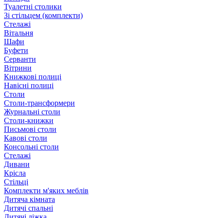
Туалетні столики
Зі стільцем (комплекти)
Стелажі
Вітальня
Шафи
Буфети
Серванти
Вітрини
Книжкові полиці
Навісні полиці
Столи
Столи-трансформери
Журнальні столи
Столи-книжки
Письмові столи
Кавові столи
Консольні столи
Стелажі
Дивани
Крісла
Стільці
Комплекти м'яких меблів
Дитяча кімната
Дитячі спальні
Дитячі ліжка