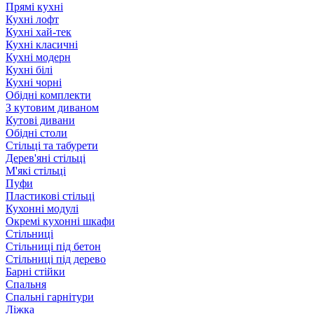
Прямі кухні
Кухні лофт
Кухні хай-тек
Кухні класичні
Кухні модерн
Кухні білі
Кухні чорні
Обідні комплекти
З кутовим диваном
Кутові дивани
Обідні столи
Стільці та табурети
Дерев'яні стільці
М'які стільці
Пуфи
Пластикові стільці
Кухонні модулі
Окремі кухонні шкафи
Стільниці
Стільниці під бетон
Стільниці під дерево
Барні стійки
Спальня
Спальні гарнітури
Ліжка