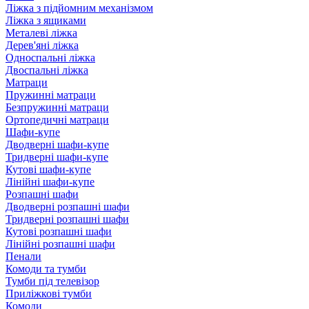
Ліжка з підйомним механізмом
Ліжка з ящиками
Металеві ліжка
Дерев'яні ліжка
Односпальні ліжка
Двоспальні ліжка
Матраци
Пружинні матраци
Безпружинні матраци
Ортопедичні матраци
Шафи-купе
Дводверні шафи-купе
Тридверні шафи-купе
Кутові шафи-купе
Лінійні шафи-купе
Розпашні шафи
Дводверні розпашні шафи
Тридверні розпашні шафи
Кутові розпашні шафи
Лінійні розпашні шафи
Пенали
Комоди та тумби
Тумби під телевізор
Приліжкові тумби
Комоди