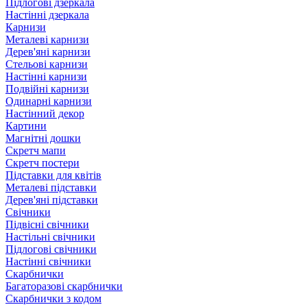
Підлогові дзеркала
Настінні дзеркала
Карнизи
Металеві карнизи
Дерев'яні карнизи
Стельові карнизи
Настінні карнизи
Подвійні карнизи
Одинарні карнизи
Настінний декор
Картини
Магнітні дошки
Скретч мапи
Скретч постери
Підставки для квітів
Металеві підставки
Дерев'яні підставки
Свічники
Підвісні свічники
Настільні свічники
Підлогові свічники
Настінні свічники
Скарбнички
Багаторазові скарбнички
Скарбнички з кодом