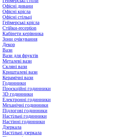
Геймерські столи
Офісні дивани
Офісні крісла
Офісні стільці
Геймерські крісла
Стійки-reception
Кабінети керівника
Зони очікування
Декор
Вази
Вази для фруктів
Металеві вази
Скляні вази
Кришталеві вази
Керамічні вази
Годинники
Проєкційні годинники
3D годинники
Електронні годинники
Механічні годинники
Підлогові годинники
Настільні годинники
Настінні годинники
Дзеркала
Настільні дзеркала