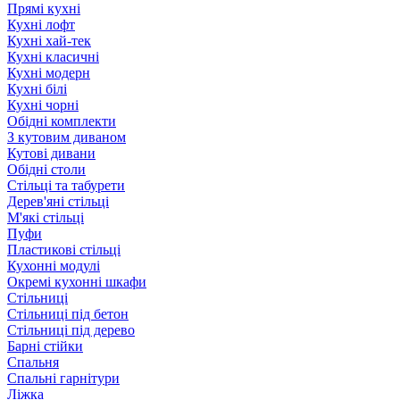
Прямі кухні
Кухні лофт
Кухні хай-тек
Кухні класичні
Кухні модерн
Кухні білі
Кухні чорні
Обідні комплекти
З кутовим диваном
Кутові дивани
Обідні столи
Стільці та табурети
Дерев'яні стільці
М'які стільці
Пуфи
Пластикові стільці
Кухонні модулі
Окремі кухонні шкафи
Стільниці
Стільниці під бетон
Стільниці під дерево
Барні стійки
Спальня
Спальні гарнітури
Ліжка