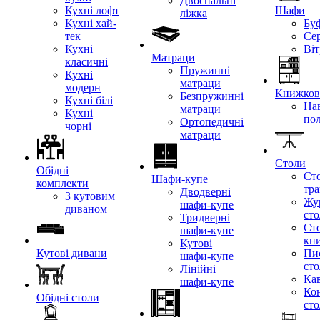
Двоспальні
Кухні лофт
Шафи
ліжка
Кухні хай-
Бу
тек
Се
Кухні
Ві
Матраци
класичні
Пружинні
Кухні
матраци
модерн
Книжкові
Безпружинні
Кухні білі
Нав
матраци
Кухні
по
Ортопедичні
чорні
матраци
Столи
Обідні
Ст
Шафи-купе
комплекти
тр
Дводверні
З кутовим
Жу
шафи-купе
диваном
ст
Тридверні
Ст
шафи-купе
кн
Кутові
Кутові дивани
Пи
шафи-купе
ст
Лінійні
Кав
шафи-купе
Ко
Обідні столи
ст