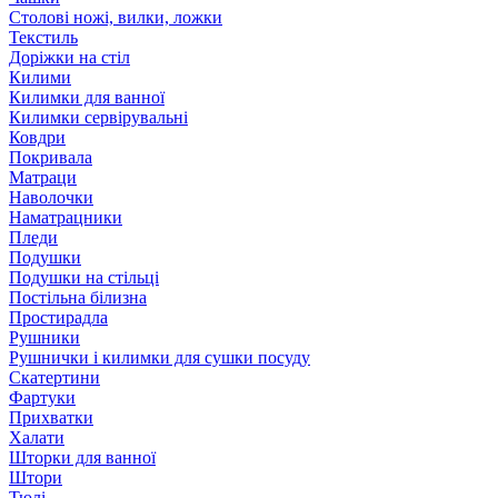
Столові ножі, вилки, ложки
Текстиль
Доріжки на стіл
Килими
Килимки для ванної
Килимки сервірувальні
Ковдри
Покривала
Матраци
Наволочки
Наматрацники
Пледи
Подушки
Подушки на стільці
Постільна білизна
Простирадла
Рушники
Рушнички і килимки для сушки посуду
Скатертини
Фартуки
Прихватки
Халати
Шторки для ванної
Штори
Тюлі