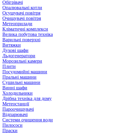
Обігрівачі
Опалювальні котли
Осушувачі повітря
Очищувачі повітря
Метеоприлади
Кліматичні комплекси
Велика побутова техніка
Варильні поверхні
Витяжки
Духові шафи
Льдогенератори
Морозильні камери
Плити
Посудомийні машини
Пральні машини
Сушильні машини
Винні шафи
Холодильники
Дрібна техніка для дому
Метеостанції
Пароочищувачі
Відпарювачі
Системи очищення води
Пилососи
Праски