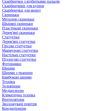
Скарбнички з відбитками пальців
Скарбничики для купюр
Скарбнички для монет
Скриньки
Металеві скриньки
Шкіряні скриньки
Пластикові скриньки
Дерев'яні скриньки
Статуетки
Дерев'яні статуетки
Гіпсові статуетки
Мармурові статуетки
Настільні статуетки
Підлогові статуетки
Фоторамки
Ширми
Ширми з тканини
Бамбукові ширми
Техніка
Телевізори
Медіаплеєри
Кліматична техніка
Вентилятори
Зволожувачі повітря
Кондиціонери