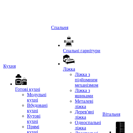
Спальня
Спальні гарнітури
Кухня
Ліжка
Ліжка з
підйомним
механізмом
Готові кухні
Ліжка з
Модульні
ящиками
кухні
Металеві
Вбудовані
ліжка
кухні
Дерев'яні
Вітальня
Кутові
ліжка
кухні
Односпальні
Прямі
ліжка
кухні