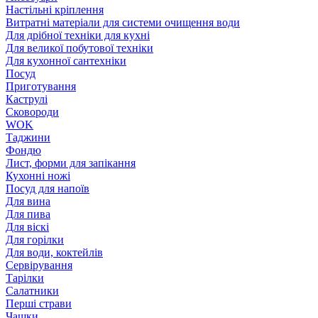
Настільні кріплення
Витратні матеріали для системи очищення води
Для дрібної техніки для кухні
Для великої побутової техніки
Для кухонної сантехніки
Посуд
Приготування
Каструлі
Сковороди
WOK
Таджини
Фондю
Лист, форми для запікання
Кухонні ножі
Посуд для напоїв
Для вина
Для пива
Для віскі
Для горілки
Для води, коктейлів
Сервірування
Тарілки
Салатники
Перші страви
Чашки