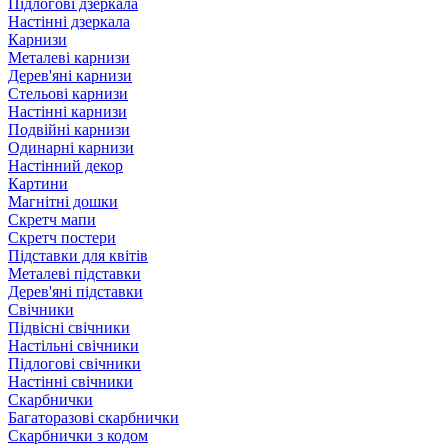
Підлогові дзеркала
Настінні дзеркала
Карнизи
Металеві карнизи
Дерев'яні карнизи
Стельові карнизи
Настінні карнизи
Подвійні карнизи
Одинарні карнизи
Настінний декор
Картини
Магнітні дошки
Скретч мапи
Скретч постери
Підставки для квітів
Металеві підставки
Дерев'яні підставки
Свічники
Підвісні свічники
Настільні свічники
Підлогові свічники
Настінні свічники
Скарбнички
Багаторазові скарбнички
Скарбнички з кодом