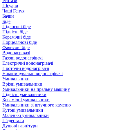
Унітази
Пісуари
Чаші Генуя
Бачки
Біде
Підлогові біде
Підвісні біде
Керамічні біде
Порцелянові біде
Фаянсові біде
Водонагрівачі
Газові водонагрівачі
Електричні водонагрівачі
Проточні водонагрівачі
Накопичувальні водонагрівачі
Умивальники
Врізні умивальники
Умивальники на пральну машину
Підвісні умивальники
Керамічні умивальники
Умивальники зі штучного каменю
Кутові умивальники
Маленькі умивальники
П'єдестали
Душові гарнітури