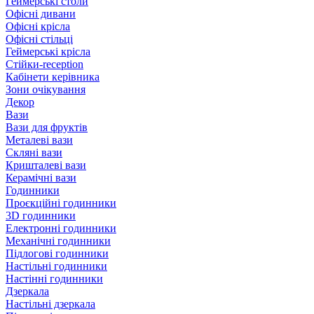
Геймерські столи
Офісні дивани
Офісні крісла
Офісні стільці
Геймерські крісла
Стійки-reception
Кабінети керівника
Зони очікування
Декор
Вази
Вази для фруктів
Металеві вази
Скляні вази
Кришталеві вази
Керамічні вази
Годинники
Проєкційні годинники
3D годинники
Електронні годинники
Механічні годинники
Підлогові годинники
Настільні годинники
Настінні годинники
Дзеркала
Настільні дзеркала