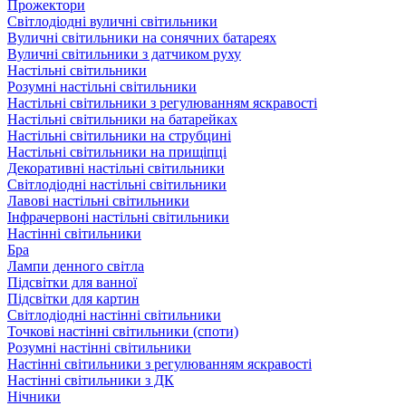
Прожектори
Світлодіодні вуличні світильники
Вуличні світильники на сонячних батареях
Вуличні світильники з датчиком руху
Настільні світильники
Розумні настільні світильники
Настільні світильники з регулюванням яскравості
Настільні світильники на батарейках
Настільні світильники на струбцині
Настільні світильники на прищіпці
Декоративні настільні світильники
Світлодіодні настільні світильники
Лавові настільні світильники
Інфрачервоні настільні світильники
Настінні світильники
Бра
Лампи денного світла
Підсвітки для ванної
Підсвітки для картин
Світлодіодні настінні світильники
Точкові настінні світильники (споти)
Розумні настінні світильники
Настінні світильники з регулюванням яскравості
Настінні світильники з ДК
Нічники