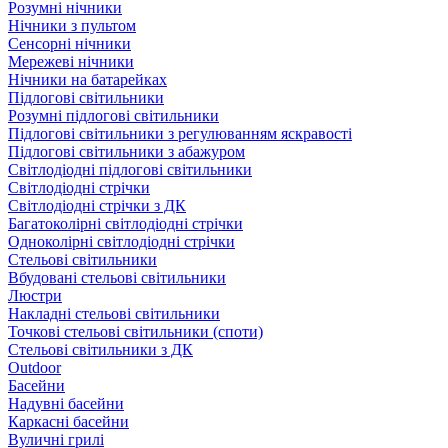
Розумні нічники
Нічники з пультом
Сенсорні нічники
Мережеві нічники
Нічники на батарейках
Підлогові світильники
Розумні підлогові світильники
Підлогові світильники з регулюванням яскравості
Підлогові світильники з абажуром
Світлодіодні підлогові світильники
Світлодіодні стрічки
Світлодіодні стрічки з ДК
Багатоколірні світлодіодні стрічки
Одноколірні світлодіодні стрічки
Стельові світильники
Вбудовані стельові світильники
Люстри
Накладні стельові світильники
Точкові стельові світильники (споти)
Стельові світильники з ДК
Outdoor
Басейни
Надувні басейни
Каркасні басейни
Вуличні грилі