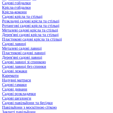
Садові гойдалки
Крісла-гойдалки
Крісла-кокони
Садові крісла та стільці
Розкладні садові крісла та стільці
Ротангові садові крісла та стільці
Металеві садові крісла та стільці
Дерев'яні садові крісла та стільці
Пластикові садові крісла та стільці
Садові лавиці
Металеві садові лавиці
Пластикові садові лавиці
Дерев'яні садові лавиці
Садові лавиці зі спинкою
Садові лавиці без спинки
Садові лежаки
Каремати
Надувні матраси
Садові гамаки
Садові дивани
Садові розкладачки
Садові шезлонги
Садові павільйони та бесідки
Павільйони з москітною сіткою
Закриті павільйони