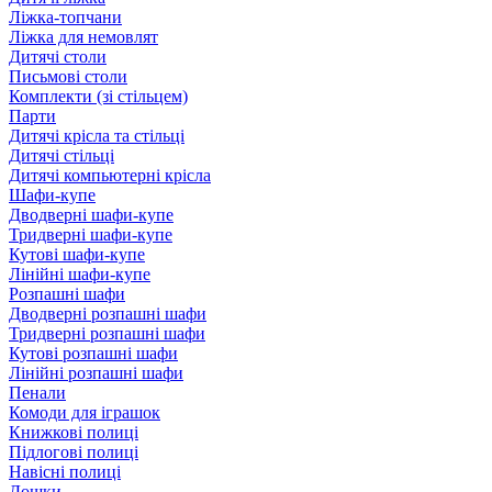
Ліжка-топчани
Ліжка для немовлят
Дитячі столи
Письмові столи
Комплекти (зі стільцем)
Парти
Дитячі крісла та стільці
Дитячі стільці
Дитячі компьютерні крісла
Шафи-купе
Дводверні шафи-купе
Тридверні шафи-купе
Кутові шафи-купе
Лінійні шафи-купе
Розпашні шафи
Дводверні розпашні шафи
Тридверні розпашні шафи
Кутові розпашні шафи
Лінійні розпашні шафи
Пенали
Комоди для іграшок
Книжкові полиці
Підлогові полиці
Навісні полиці
Дошки