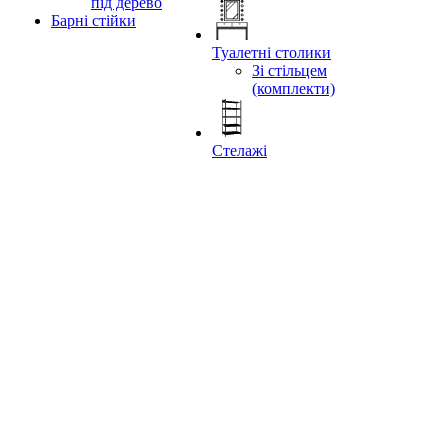
під дерево
Барні стійки
Туалетні столики
Зі стільцем
(комплекти)
Стелажі