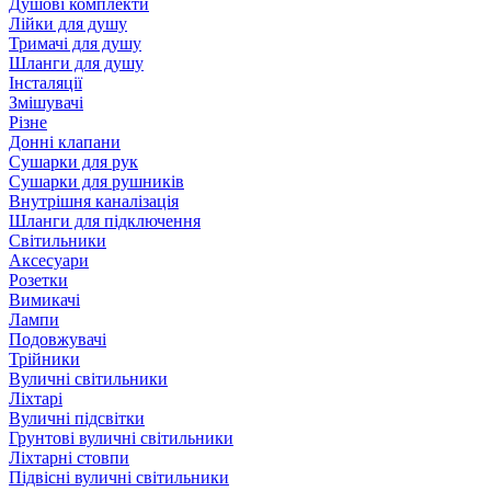
Душові комплекти
Лійки для душу
Тримачі для душу
Шланги для душу
Інсталяції
Змішувачі
Різне
Донні клапани
Сушарки для рук
Сушарки для рушників
Внутрішня каналізація
Шланги для підключення
Світильники
Аксесуари
Розетки
Вимикачі
Лампи
Подовжувачі
Трійники
Вуличні світильники
Ліхтарі
Вуличні підсвітки
Грунтові вуличні світильники
Ліхтарні стовпи
Підвісні вуличні світильники