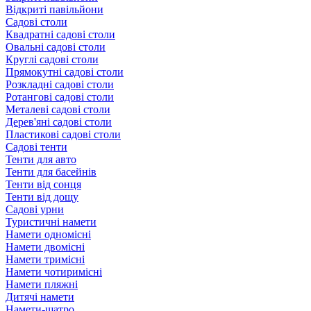
Відкриті павільйони
Садові столи
Квадратні садові столи
Овальні садові столи
Круглі садові столи
Прямокутні садові столи
Розкладні садові столи
Ротангові садові столи
Металеві садові столи
Дерев'яні садові столи
Пластикові садові столи
Садові тенти
Тенти для авто
Тенти для басейнів
Тенти від сонця
Тенти від дощу
Садові урни
Туристичні намети
Намети одномісні
Намети двомісні
Намети тримісні
Намети чотиримісні
Намети пляжні
Дитячі намети
Намети-шатро