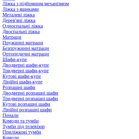
Ліжка з підйомним механізмом
Ліжка з ящиками
Металеві ліжка
Дерев'яні ліжка
Односпальні ліжка
Двоспальні ліжка
Матраци
Пружинні матраци
Безпружинні матраци
Ортопедичні матраци
Шафи-купе
Дводверні шафи-купе
Тридверні шафи-купе
Кутові шафи-купе
Лінійні шафи-купе
Розпашні шафи
Дводверні розпашні шафи
Тридверні розпашні шафи
Кутові розпашні шафи
Лінійні розпашні шафи
Пенали
Комоди та тумби
Тумби під телевізор
Приліжкові тумби
Комоди