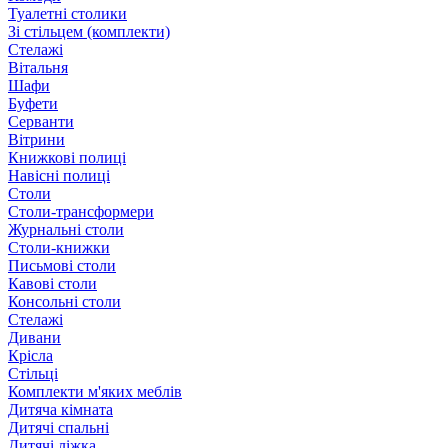
Туалетні столики
Зі стільцем (комплекти)
Стелажі
Вітальня
Шафи
Буфети
Серванти
Вітрини
Книжкові полиці
Навісні полиці
Столи
Столи-трансформери
Журнальні столи
Столи-книжки
Письмові столи
Кавові столи
Консольні столи
Стелажі
Дивани
Крісла
Стільці
Комплекти м'яких меблів
Дитяча кімната
Дитячі спальні
Дитячі ліжка