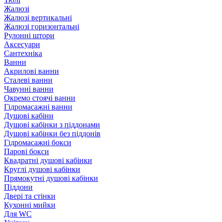
Жалюзі
Жалюзі вертикальні
Жалюзі горизонтальні
Рулонні штори
Аксесуари
Сантехніка
Ванни
Акрилові ванни
Сталеві ванни
Чавунні ванни
Окремо стоячі ванни
Гідромасажні ванни
Душові кабіни
Душові кабінки з піддонами
Душові кабінки без піддонів
Гідромасажні бокси
Парові бокси
Квадратні душові кабінки
Круглі душові кабінки
Прямокутні душові кабінки
Піддони
Двері та стінки
Кухонні мийки
Для WC