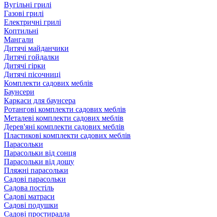
Вугільні грилі
Газові грилі
Електричні грилі
Коптильні
Мангали
Дитячі майданчики
Дитячі гойдалки
Дитячі гірки
Дитячі пісочниці
Комплекти садових меблів
Баунсери
Каркаси для баунсера
Ротангові комплекти садових меблів
Металеві комплекти садових меблів
Дерев'яні комплекти садових меблів
Пластикові комплекти садових меблів
Парасольки
Парасольки від сонця
Парасольки від дощу
Пляжні парасольки
Садові парасольки
Садова постіль
Садові матраси
Садові подушки
Садові простирадла