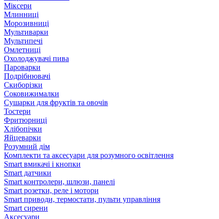
Міксери
Млинниці
Морозивниці
Мультиварки
Мультипечі
Омлетниці
Охолоджувачі пива
Пароварки
Подрібнювачі
Скиборізки
Соковижималки
Сушарки для фруктів та овочів
Тостери
Фритюрниці
Хлібопічки
Яйцеварки
Розумний дім
Комплекти та аксесуари для розумного освітлення
Smart вмикачі і кнопки
Smart датчики
Smart контролери, шлюзи, панелі
Smart розетки, реле і мотори
Smart приводи, термостати, пульти управління
Smart сирени
Аксесуари