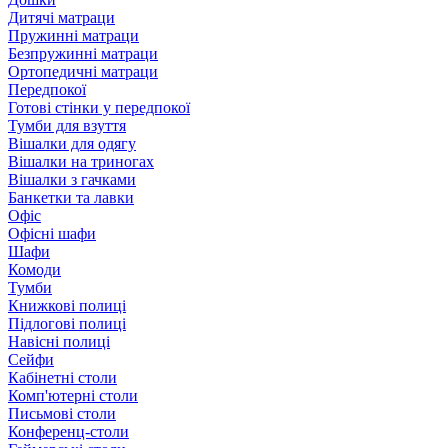
Дитячі матраци
Пружинні матраци
Безпружинні матраци
Ортопедичні матраци
Передпокої
Готові стінки у передпокої
Тумби для взуття
Вішалки для одягу
Вішалки на триногах
Вішалки з гачками
Банкетки та лавки
Офіс
Офісні шафи
Шафи
Комоди
Тумби
Книжкові полиці
Підлогові полиці
Навісні полиці
Сейфи
Кабінетні столи
Комп'ютерні столи
Письмові столи
Конференц-столи