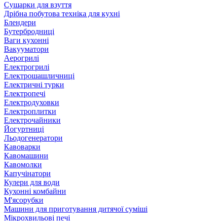
Сушарки для взуття
Дрібна побутова техніка для кухні
Блендери
Бутербродниці
Ваги кухонні
Вакууматори
Аерогрилі
Електрогрилі
Електрошашличниці
Електричні турки
Електропечі
Електродуховки
Електроплитки
Електрочайники
Йогуртниці
Льодогенератори
Кавоварки
Кавомашини
Кавомолки
Капучінатори
Кулери для води
Кухонні комбайни
М'ясорубки
Машини для приготування дитячої суміші
Мікрохвильові печі