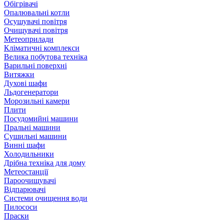
Обігрівачі
Опалювальні котли
Осушувачі повітря
Очищувачі повітря
Метеоприлади
Кліматичні комплекси
Велика побутова техніка
Варильні поверхні
Витяжки
Духові шафи
Льдогенератори
Морозильні камери
Плити
Посудомийні машини
Пральні машини
Сушильні машини
Винні шафи
Холодильники
Дрібна техніка для дому
Метеостанції
Пароочищувачі
Відпарювачі
Системи очищення води
Пилососи
Праски