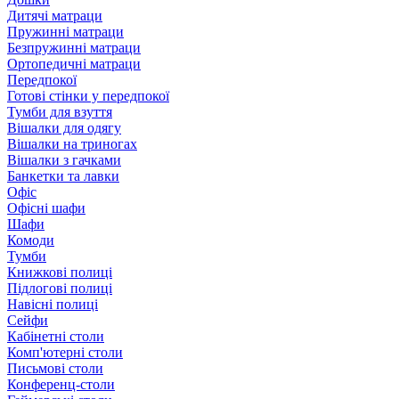
Дитячі матраци
Пружинні матраци
Безпружинні матраци
Ортопедичні матраци
Передпокої
Готові стінки у передпокої
Тумби для взуття
Вішалки для одягу
Вішалки на триногах
Вішалки з гачками
Банкетки та лавки
Офіс
Офісні шафи
Шафи
Комоди
Тумби
Книжкові полиці
Підлогові полиці
Навісні полиці
Сейфи
Кабінетні столи
Комп'ютерні столи
Письмові столи
Конференц-столи