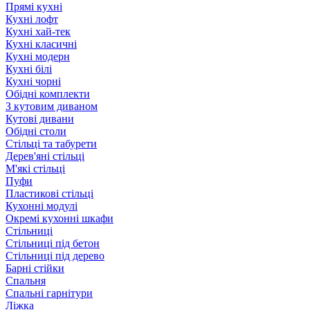
Прямі кухні
Кухні лофт
Кухні хай-тек
Кухні класичні
Кухні модерн
Кухні білі
Кухні чорні
Обідні комплекти
З кутовим диваном
Кутові дивани
Обідні столи
Стільці та табурети
Дерев'яні стільці
М'які стільці
Пуфи
Пластикові стільці
Кухонні модулі
Окремі кухонні шкафи
Стільниці
Стільниці під бетон
Стільниці під дерево
Барні стійки
Спальня
Спальні гарнітури
Ліжка