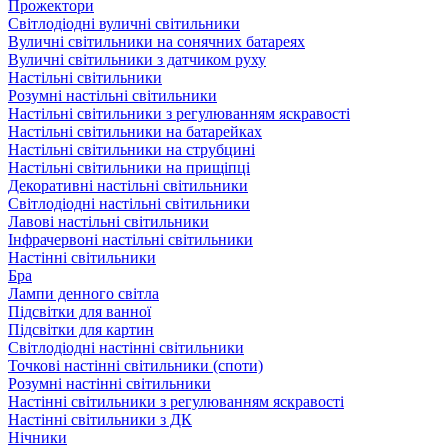
Прожектори
Світлодіодні вуличні світильники
Вуличні світильники на сонячних батареях
Вуличні світильники з датчиком руху
Настільні світильники
Розумні настільні світильники
Настільні світильники з регулюванням яскравості
Настільні світильники на батарейках
Настільні світильники на струбцині
Настільні світильники на прищіпці
Декоративні настільні світильники
Світлодіодні настільні світильники
Лавові настільні світильники
Інфрачервоні настільні світильники
Настінні світильники
Бра
Лампи денного світла
Підсвітки для ванної
Підсвітки для картин
Світлодіодні настінні світильники
Точкові настінні світильники (споти)
Розумні настінні світильники
Настінні світильники з регулюванням яскравості
Настінні світильники з ДК
Нічники