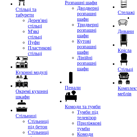
Розпашні шафи
Дводверні
Стільці та
Стелажі
розпашні
табурети
шафи
Дерев'яні
Тридверні
стільці
розпашні
М'які
Дивани
шафи
стільці
Кутові
Пуфи
розпашні
Пластикові
Крісла
шафи
стільці
Лінійні
розпашні
шафи
Стільці
Кухонні модулі
Пенали
Комплект
Окремі кухонні
меблів
шкафи
Комоди та тумби
Тумби під
Стільниці
телевізор
Стільниці
Приліжкові
під бетон
тумби
Стільниці
Комоди