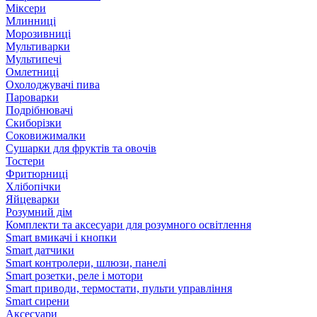
Міксери
Млинниці
Морозивниці
Мультиварки
Мультипечі
Омлетниці
Охолоджувачі пива
Пароварки
Подрібнювачі
Скиборізки
Соковижималки
Сушарки для фруктів та овочів
Тостери
Фритюрниці
Хлібопічки
Яйцеварки
Розумний дім
Комплекти та аксесуари для розумного освітлення
Smart вмикачі і кнопки
Smart датчики
Smart контролери, шлюзи, панелі
Smart розетки, реле і мотори
Smart приводи, термостати, пульти управління
Smart сирени
Аксесуари