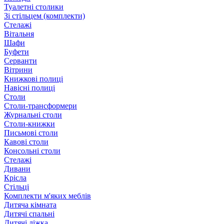
Туалетні столики
Зі стільцем (комплекти)
Стелажі
Вітальня
Шафи
Буфети
Серванти
Вітрини
Книжкові полиці
Навісні полиці
Столи
Столи-трансформери
Журнальні столи
Столи-книжки
Письмові столи
Кавові столи
Консольні столи
Стелажі
Дивани
Крісла
Стільці
Комплекти м'яких меблів
Дитяча кімната
Дитячі спальні
Дитячі ліжка