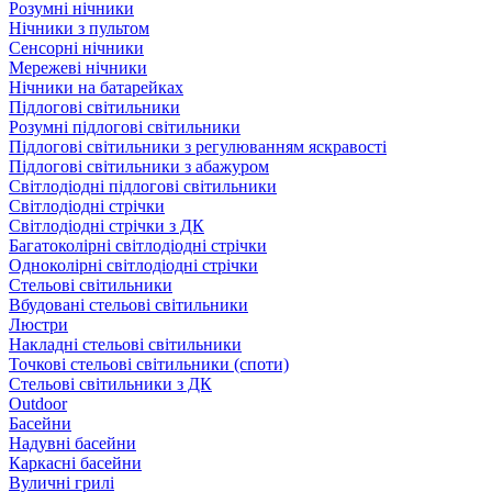
Розумні нічники
Нічники з пультом
Сенсорні нічники
Мережеві нічники
Нічники на батарейках
Підлогові світильники
Розумні підлогові світильники
Підлогові світильники з регулюванням яскравості
Підлогові світильники з абажуром
Світлодіодні підлогові світильники
Світлодіодні стрічки
Світлодіодні стрічки з ДК
Багатоколірні світлодіодні стрічки
Одноколірні світлодіодні стрічки
Стельові світильники
Вбудовані стельові світильники
Люстри
Накладні стельові світильники
Точкові стельові світильники (споти)
Стельові світильники з ДК
Outdoor
Басейни
Надувні басейни
Каркасні басейни
Вуличні грилі