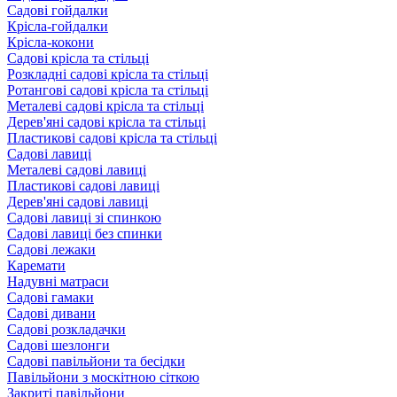
Садові гойдалки
Крісла-гойдалки
Крісла-кокони
Садові крісла та стільці
Розкладні садові крісла та стільці
Ротангові садові крісла та стільці
Металеві садові крісла та стільці
Дерев'яні садові крісла та стільці
Пластикові садові крісла та стільці
Садові лавиці
Металеві садові лавиці
Пластикові садові лавиці
Дерев'яні садові лавиці
Садові лавиці зі спинкою
Садові лавиці без спинки
Садові лежаки
Каремати
Надувні матраси
Садові гамаки
Садові дивани
Садові розкладачки
Садові шезлонги
Садові павільйони та бесідки
Павільйони з москітною сіткою
Закриті павільйони