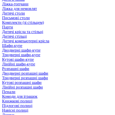
Ліжка-топчани
Ліжка для немовлят
Дитячі столи
Письмові столи
Комплекти (зі стільцем)
Парти
Дитячі крісла та стільці
Дитячі стільці
Дитячі компьютерні крісла
Шафи-купе
Дводверні шафи-купе
Тридверні шафи-купе
Кутові шафи-купе
Лінійні шафи-купе
Розпашні шафи
Дводверні розпашні шафи
Тридверні розпашні шафи
Кутові розпашні шафи
Лінійні розпашні шафи
Пенали
Комоди для іграшок
Книжкові полиці
Підлогові полиці
Навісні полиці
Дошки