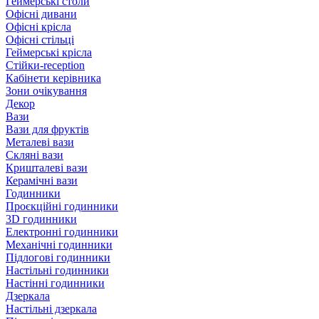
Геймерські столи
Офісні дивани
Офісні крісла
Офісні стільці
Геймерські крісла
Стійки-reception
Кабінети керівника
Зони очікування
Декор
Вази
Вази для фруктів
Металеві вази
Скляні вази
Кришталеві вази
Керамічні вази
Годинники
Проєкційні годинники
3D годинники
Електронні годинники
Механічні годинники
Підлогові годинники
Настільні годинники
Настінні годинники
Дзеркала
Настільні дзеркала