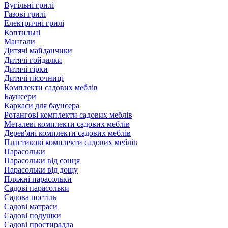
Вугільні грилі
Газові грилі
Електричні грилі
Коптильні
Мангали
Дитячі майданчики
Дитячі гойдалки
Дитячі гірки
Дитячі пісочниці
Комплекти садових меблів
Баунсери
Каркаси для баунсера
Ротангові комплекти садових меблів
Металеві комплекти садових меблів
Дерев'яні комплекти садових меблів
Пластикові комплекти садових меблів
Парасольки
Парасольки від сонця
Парасольки від дощу
Пляжні парасольки
Садові парасольки
Садова постіль
Садові матраси
Садові подушки
Садові простирадла