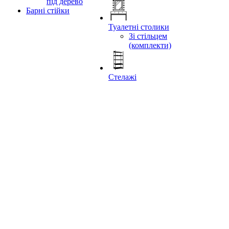
під дерево
Барні стійки
Туалетні столики
Зі стільцем
(комплекти)
Стелажі