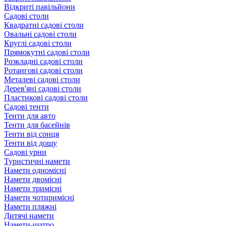
Відкриті павільйони
Садові столи
Квадратні садові столи
Овальні садові столи
Круглі садові столи
Прямокутні садові столи
Розкладні садові столи
Ротангові садові столи
Металеві садові столи
Дерев'яні садові столи
Пластикові садові столи
Садові тенти
Тенти для авто
Тенти для басейнів
Тенти від сонця
Тенти від дощу
Садові урни
Туристичні намети
Намети одномісні
Намети двомісні
Намети тримісні
Намети чотиримісні
Намети пляжні
Дитячі намети
Намети-шатро