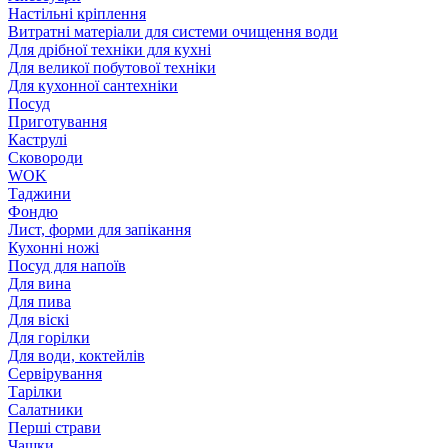
Настільні кріплення
Витратні матеріали для системи очищення води
Для дрібної техніки для кухні
Для великої побутової техніки
Для кухонної сантехніки
Посуд
Приготування
Каструлі
Сковороди
WOK
Таджини
Фондю
Лист, форми для запікання
Кухонні ножі
Посуд для напоїв
Для вина
Для пива
Для віскі
Для горілки
Для води, коктейлів
Сервірування
Тарілки
Салатники
Перші страви
Чашки