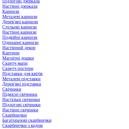
Підлогові дзеркала
Настінні дзеркала
Карнизи
Металеві карнизи
Дерев'яні карнизи
Стельові карнизи
Настінні карнизи
Подвійні карнизи
Одинарні карнизи
Настінний декор
Картини
Магнітні дошки
Скретч мапи
Скретч постери
Підставки для квітів
Металеві підставки
Дерев'яні підставки
Свічники
Підвісні свічники
Настільні свічники
Підлогові свічники
Настінні свічники
Скарбнички
Багаторазові скарбнички
Скарбнички з кодом