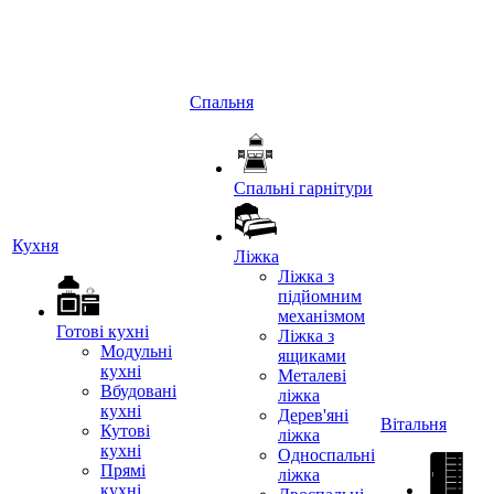
Спальня
Спальні гарнітури
Кухня
Ліжка
Ліжка з
підйомним
механізмом
Готові кухні
Ліжка з
Модульні
ящиками
кухні
Металеві
Вбудовані
ліжка
кухні
Дерев'яні
Вітальня
Кутові
ліжка
кухні
Односпальні
Прямі
ліжка
кухні