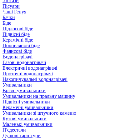
Унітази
Пісуари
Чаші Генуя
Бачки
Біде
Підлогові біде
Підвісні біде
Керамічні біде
Порцелянові біде
Фаянсові біде
Водонагрівачі
Газові водонагрівачі
Електричні водонагрівачі
Проточні водонагрівачі
Накопичувальні водонагрівачі
Умивальники
Врізні умивальники
Умивальники на пральну машину
Підвісні умивальники
Керамічні умивальники
Умивальники зі штучного каменю
Кутові умивальники
Маленькі умивальники
П'єдестали
Душові гарнітури