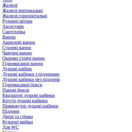
Жалюзі
Жалюзі вертикальні
Жалюзі горизонтальні
Рулонні штори
Аксесуари
Сантехніка
Ванни
Акрилові ванни
Сталеві ванни
Чавунні ванни
Окремо стоячі ванни
Гідромасажні ванни
Душові кабіни
Душові кабінки з піддонами
Душові кабінки без піддонів
Гідромасажні бокси
Парові бокси
Квадратні душові кабінки
Круглі душові кабінки
Прямокутні душові кабінки
Піддони
Двері та стінки
Кухонні мийки
Для WC