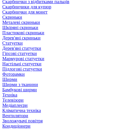
Скарбнички з відбитками пальців
Скарбничики для купюр
Скарбнички для монет
Скриньки
Металеві скриньки
Шкіряні скриньки
Пластикові скриньки
Дерев'яні скриньки
Статуетки
Дерев'яні статуетки
Гіпсові статуетки
Мармурові статуетки
Настільні статуетки
Підлогові статуетки
Фоторамки
Ширми
Ширми з тканини
Бамбукові ширми
Техніка
Телевізори
Медіаплеєри
Кліматична техніка
Вентилятори
Зволожувачі повітря
Кондиціонери