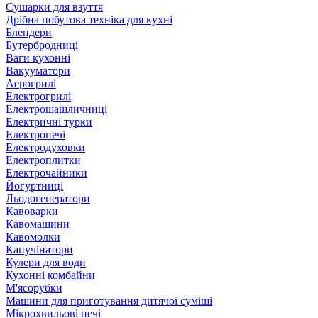
Сушарки для взуття
Дрібна побутова техніка для кухні
Блендери
Бутербродниці
Ваги кухонні
Вакууматори
Аерогрилі
Електрогрилі
Електрошашличниці
Електричні турки
Електропечі
Електродуховки
Електроплитки
Електрочайники
Йогуртниці
Льодогенератори
Кавоварки
Кавомашини
Кавомолки
Капучінатори
Кулери для води
Кухонні комбайни
М'ясорубки
Машини для приготування дитячої суміші
Мікрохвильові печі