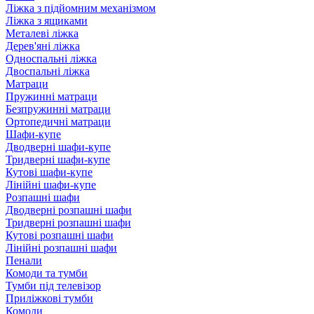
Ліжка з підйомним механізмом
Ліжка з ящиками
Металеві ліжка
Дерев'яні ліжка
Односпальні ліжка
Двоспальні ліжка
Матраци
Пружинні матраци
Безпружинні матраци
Ортопедичні матраци
Шафи-купе
Дводверні шафи-купе
Тридверні шафи-купе
Кутові шафи-купе
Лінійні шафи-купе
Розпашні шафи
Дводверні розпашні шафи
Тридверні розпашні шафи
Кутові розпашні шафи
Лінійні розпашні шафи
Пенали
Комоди та тумби
Тумби під телевізор
Приліжкові тумби
Комоди