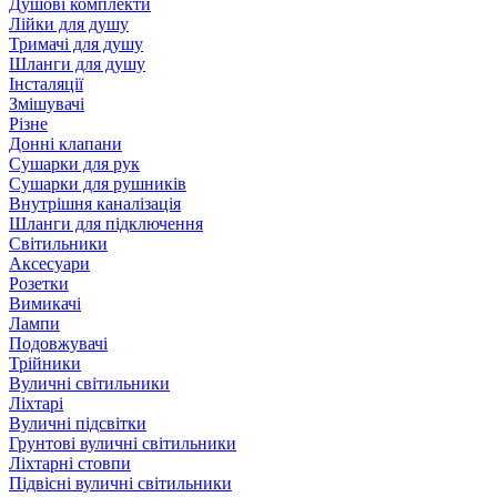
Душові комплекти
Лійки для душу
Тримачі для душу
Шланги для душу
Інсталяції
Змішувачі
Різне
Донні клапани
Сушарки для рук
Сушарки для рушників
Внутрішня каналізація
Шланги для підключення
Світильники
Аксесуари
Розетки
Вимикачі
Лампи
Подовжувачі
Трійники
Вуличні світильники
Ліхтарі
Вуличні підсвітки
Грунтові вуличні світильники
Ліхтарні стовпи
Підвісні вуличні світильники