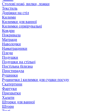
Столові ножі, вилки, ложки
Текстиль
Доріжки на стіл
Килими
Килимки для ванної
Килимки сервірувальні
Ковдри
Покривала
Матраци
Наволочки
Наматрацники
Пледи
Подушки
Подушки на стільці
Постільна білизна
Простирадла
Рушники
Рушнички і килимки для сушки посуду
Скатертини
Фартуки
Прихватки
Халати
Шторки для ванної
Штори
Тюлі