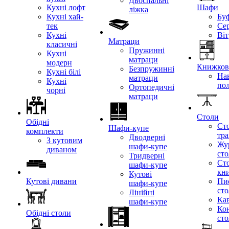
Двоспальні
Кухні лофт
Шафи
ліжка
Кухні хай-
Бу
тек
Се
Кухні
Ві
Матраци
класичні
Пружинні
Кухні
матраци
модерн
Книжкові
Безпружинні
Кухні білі
Нав
матраци
Кухні
по
Ортопедичні
чорні
матраци
Столи
Обідні
Ст
Шафи-купе
комплекти
тр
Дводверні
З кутовим
Жу
шафи-купе
диваном
ст
Тридверні
Ст
шафи-купе
кн
Кутові
Кутові дивани
Пи
шафи-купе
ст
Лінійні
Кав
шафи-купе
Ко
Обідні столи
ст