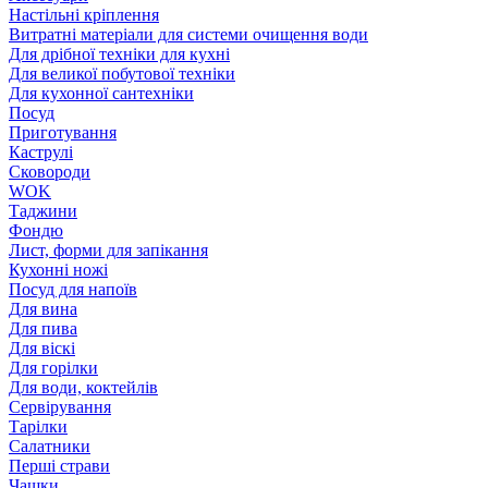
Настільні кріплення
Витратні матеріали для системи очищення води
Для дрібної техніки для кухні
Для великої побутової техніки
Для кухонної сантехніки
Посуд
Приготування
Каструлі
Сковороди
WOK
Таджини
Фондю
Лист, форми для запікання
Кухонні ножі
Посуд для напоїв
Для вина
Для пива
Для віскі
Для горілки
Для води, коктейлів
Сервірування
Тарілки
Салатники
Перші страви
Чашки