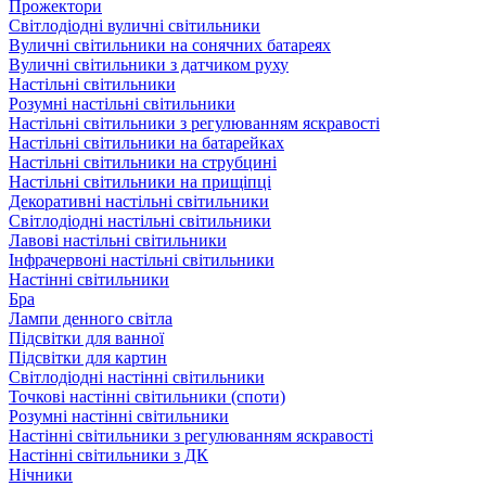
Прожектори
Світлодіодні вуличні світильники
Вуличні світильники на сонячних батареях
Вуличні світильники з датчиком руху
Настільні світильники
Розумні настільні світильники
Настільні світильники з регулюванням яскравості
Настільні світильники на батарейках
Настільні світильники на струбцині
Настільні світильники на прищіпці
Декоративні настільні світильники
Світлодіодні настільні світильники
Лавові настільні світильники
Інфрачервоні настільні світильники
Настінні світильники
Бра
Лампи денного світла
Підсвітки для ванної
Підсвітки для картин
Світлодіодні настінні світильники
Точкові настінні світильники (споти)
Розумні настінні світильники
Настінні світильники з регулюванням яскравості
Настінні світильники з ДК
Нічники