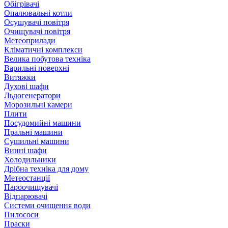
Обігрівачі
Опалювальні котли
Осушувачі повітря
Очищувачі повітря
Метеоприлади
Кліматичні комплекси
Велика побутова техніка
Варильні поверхні
Витяжки
Духові шафи
Льдогенератори
Морозильні камери
Плити
Посудомийні машини
Пральні машини
Сушильні машини
Винні шафи
Холодильники
Дрібна техніка для дому
Метеостанції
Пароочищувачі
Відпарювачі
Системи очищення води
Пилососи
Праски