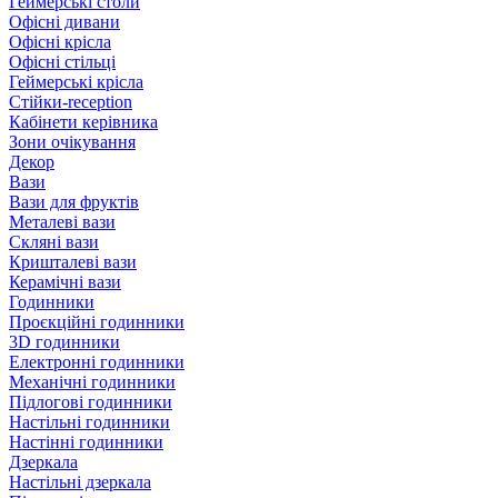
Геймерські столи
Офісні дивани
Офісні крісла
Офісні стільці
Геймерські крісла
Стійки-reception
Кабінети керівника
Зони очікування
Декор
Вази
Вази для фруктів
Металеві вази
Скляні вази
Кришталеві вази
Керамічні вази
Годинники
Проєкційні годинники
3D годинники
Електронні годинники
Механічні годинники
Підлогові годинники
Настільні годинники
Настінні годинники
Дзеркала
Настільні дзеркала