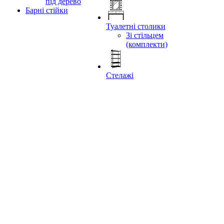
під дерево
Барні стійки
Туалетні столики
Зі стільцем
(комплекти)
Стелажі