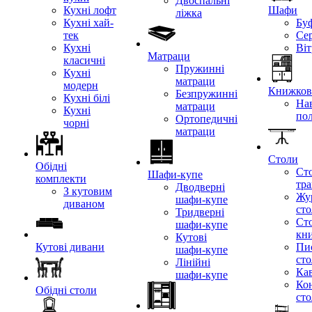
Двоспальні
Кухні лофт
Шафи
ліжка
Кухні хай-
Бу
тек
Се
Кухні
Ві
Матраци
класичні
Пружинні
Кухні
матраци
модерн
Книжкові
Безпружинні
Кухні білі
Нав
матраци
Кухні
по
Ортопедичні
чорні
матраци
Столи
Обідні
Ст
Шафи-купе
комплекти
тр
Дводверні
З кутовим
Жу
шафи-купе
диваном
ст
Тридверні
Ст
шафи-купе
кн
Кутові
Кутові дивани
Пи
шафи-купе
ст
Лінійні
Кав
шафи-купе
Ко
Обідні столи
ст