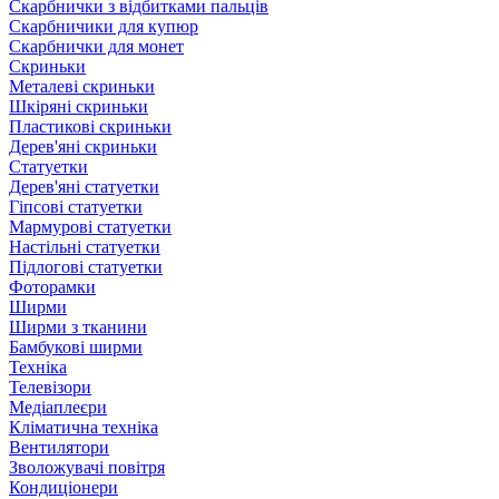
Скарбнички з відбитками пальців
Скарбничики для купюр
Скарбнички для монет
Скриньки
Металеві скриньки
Шкіряні скриньки
Пластикові скриньки
Дерев'яні скриньки
Статуетки
Дерев'яні статуетки
Гіпсові статуетки
Мармурові статуетки
Настільні статуетки
Підлогові статуетки
Фоторамки
Ширми
Ширми з тканини
Бамбукові ширми
Техніка
Телевізори
Медіаплеєри
Кліматична техніка
Вентилятори
Зволожувачі повітря
Кондиціонери