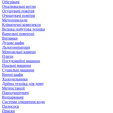
Обігрівачі
Опалювальні котли
Осушувачі повітря
Очищувачі повітря
Метеоприлади
Кліматичні комплекси
Велика побутова техніка
Варильні поверхні
Витяжки
Духові шафи
Льдогенератори
Морозильні камери
Плити
Посудомийні машини
Пральні машини
Сушильні машини
Винні шафи
Холодильники
Дрібна техніка для дому
Метеостанції
Пароочищувачі
Відпарювачі
Системи очищення води
Пилососи
Праски