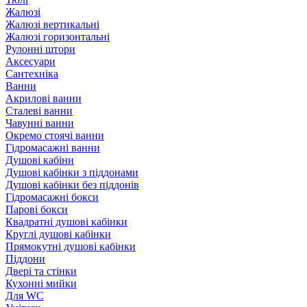
Жалюзі
Жалюзі вертикальні
Жалюзі горизонтальні
Рулонні штори
Аксесуари
Сантехніка
Ванни
Акрилові ванни
Сталеві ванни
Чавунні ванни
Окремо стоячі ванни
Гідромасажні ванни
Душові кабіни
Душові кабінки з піддонами
Душові кабінки без піддонів
Гідромасажні бокси
Парові бокси
Квадратні душові кабінки
Круглі душові кабінки
Прямокутні душові кабінки
Піддони
Двері та стінки
Кухонні мийки
Для WC