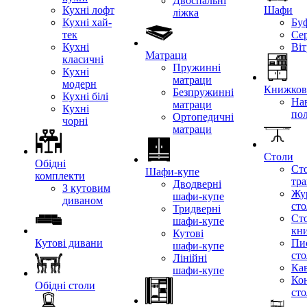
Двоспальні
Кухні лофт
Шафи
ліжка
Кухні хай-
Бу
тек
Се
Кухні
Ві
Матраци
класичні
Пружинні
Кухні
матраци
модерн
Книжкові
Безпружинні
Кухні білі
Нав
матраци
Кухні
по
Ортопедичні
чорні
матраци
Столи
Обідні
Ст
Шафи-купе
комплекти
тр
Дводверні
З кутовим
Жу
шафи-купе
диваном
ст
Тридверні
Ст
шафи-купе
кн
Кутові
Кутові дивани
Пи
шафи-купе
ст
Лінійні
Кав
шафи-купе
Ко
Обідні столи
ст