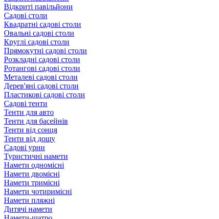
Відкриті павільйони
Садові столи
Квадратні садові столи
Овальні садові столи
Круглі садові столи
Прямокутні садові столи
Розкладні садові столи
Ротангові садові столи
Металеві садові столи
Дерев'яні садові столи
Пластикові садові столи
Садові тенти
Тенти для авто
Тенти для басейнів
Тенти від сонця
Тенти від дощу
Садові урни
Туристичні намети
Намети одномісні
Намети двомісні
Намети тримісні
Намети чотиримісні
Намети пляжні
Дитячі намети
Намети-шатро