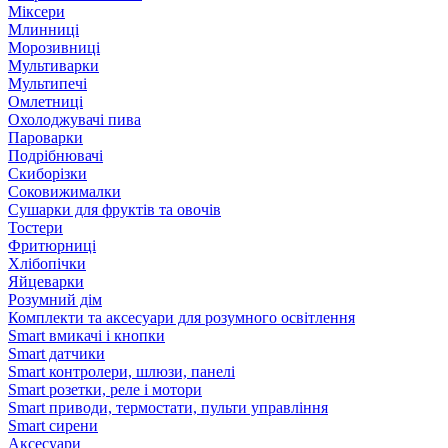
Міксери
Млинниці
Морозивниці
Мультиварки
Мультипечі
Омлетниці
Охолоджувачі пива
Пароварки
Подрібнювачі
Скиборізки
Соковижималки
Сушарки для фруктів та овочів
Тостери
Фритюрниці
Хлібопічки
Яйцеварки
Розумний дім
Комплекти та аксесуари для розумного освітлення
Smart вмикачі і кнопки
Smart датчики
Smart контролери, шлюзи, панелі
Smart розетки, реле і мотори
Smart приводи, термостати, пульти управління
Smart сирени
Аксесуари