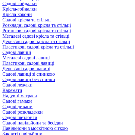
Садові гойдалки
Крісла-гойдалки
Крісла-кокони
Садові крісла та стільці
Розкладні садові крісла та стільці
Ротангові садові крісла та стільці
Металеві садові крісла та стільці
Дерев'яні садові крісла та стільці
Пластикові садові крісла та стільці
Садові лавиці
Металеві садові лавиці
Пластикові садові лавиці
Дерев'яні садові лавиці
Садові лавиці зі спинкою
Садові лавиці без спинки
Садові лежаки
Каремати
Надувні матраси
Садові гамаки
Садові дивани
Садові розкладачки
Садові шезлонги
Садові павільйони та бесідки
Павільйони з москітною сіткою
Закриті павільйони