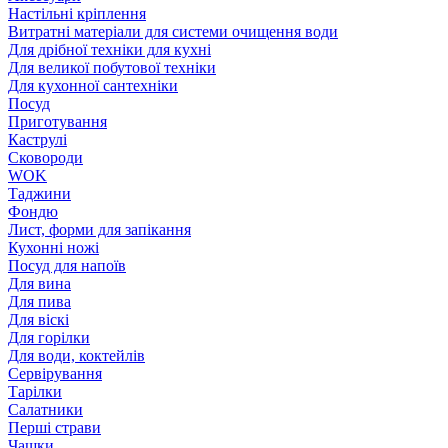
Настільні кріплення
Витратні матеріали для системи очищення води
Для дрібної техніки для кухні
Для великої побутової техніки
Для кухонної сантехніки
Посуд
Приготування
Каструлі
Сковороди
WOK
Таджини
Фондю
Лист, форми для запікання
Кухонні ножі
Посуд для напоїв
Для вина
Для пива
Для віскі
Для горілки
Для води, коктейлів
Сервірування
Тарілки
Салатники
Перші страви
Чашки