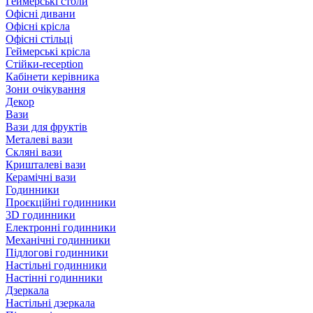
Геймерські столи
Офісні дивани
Офісні крісла
Офісні стільці
Геймерські крісла
Стійки-reception
Кабінети керівника
Зони очікування
Декор
Вази
Вази для фруктів
Металеві вази
Скляні вази
Кришталеві вази
Керамічні вази
Годинники
Проєкційні годинники
3D годинники
Електронні годинники
Механічні годинники
Підлогові годинники
Настільні годинники
Настінні годинники
Дзеркала
Настільні дзеркала