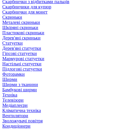
Скарбнички з відбитками пальців
Скарбничики для купюр
Скарбнички для монет
Скриньки
Металеві скриньки
Шкіряні скриньки
Пластикові скриньки
Дерев'яні скриньки
Статуетки
Дерев'яні статуетки
Гіпсові статуетки
Мармурові статуетки
Настільні статуетки
Підлогові статуетки
Фоторамки
Ширми
Ширми з тканини
Бамбукові ширми
Техніка
Телевізори
Медіаплеєри
Кліматична техніка
Вентилятори
Зволожувачі повітря
Кондиціонери