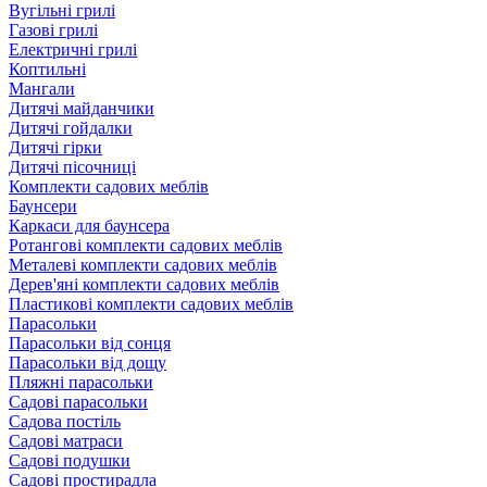
Вугільні грилі
Газові грилі
Електричні грилі
Коптильні
Мангали
Дитячі майданчики
Дитячі гойдалки
Дитячі гірки
Дитячі пісочниці
Комплекти садових меблів
Баунсери
Каркаси для баунсера
Ротангові комплекти садових меблів
Металеві комплекти садових меблів
Дерев'яні комплекти садових меблів
Пластикові комплекти садових меблів
Парасольки
Парасольки від сонця
Парасольки від дощу
Пляжні парасольки
Садові парасольки
Садова постіль
Садові матраси
Садові подушки
Садові простирадла