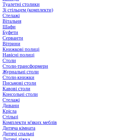
Туалетні столики
Зі стільцем (комплекти)
Стелажі
Вітальня
Шафи
Буфети
Серванти
Вітрини
Книжкові полиці
Навісні полиці
Столи
Столи-трансформери
Журнальні столи
Столи-книжки
Письмові столи
Кавові столи
Консольні столи
Стелажі
Дивани
Крісла
Стільці
Комплекти м'яких меблів
Дитяча кімната
Дитячі спальні
Дитячі ліжка