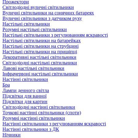
Прожектори
Світлодіодні вуличні світильники
Вуличні світильники на сонячних батареях
Вуличні світильники з датчиком руху
Настільні світильники
Розумні настільні світильники
Настільні світильники з регулюванням яскравості
Настільні світильники на батарейках
Настільні світильники на струбцині
Настільні світильники на прищіпці
Декоративні настільні світильники
Світлодіодні настільні світильники
Лавові настільні світильники
Інфрачервоні настільні світильники
Настінні світильники
Бра
Лампи денного світла
Підсвітки для ванної
Підсвітки для картин
Світлодіодні настінні світильники
Точкові настінні світильники (споти)
Розумні настінні світильники
Настінні світильники з регулюванням яскравості
Настінні світильники з ДК
Нічники