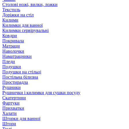
Столові ножі, вилки, ложки
Текстиль
Доріжки на стіл
Килими
Килимки для ванної
Килимки сервірувальні
Ковдри
Покривала
Матраци
Наволочки
Наматрацники
Пледи
Подушки
Подушки на стільці
Постільна білизна
Простирадла
Рушники
Рушнички і килимки для сушки посуду
Скатертини
Фартуки
Прихватки
Халати
Шторки для ванної
Штори
Тюлі