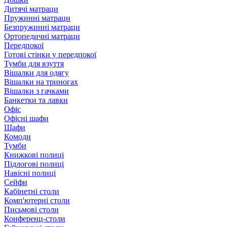
Дитячі матраци
Пружинні матраци
Безпружинні матраци
Ортопедичні матраци
Передпокої
Готові стінки у передпокої
Тумби для взуття
Вішалки для одягу
Вішалки на триногах
Вішалки з гачками
Банкетки та лавки
Офіс
Офісні шафи
Шафи
Комоди
Тумби
Книжкові полиці
Підлогові полиці
Навісні полиці
Сейфи
Кабінетні столи
Комп'ютерні столи
Письмові столи
Конференц-столи