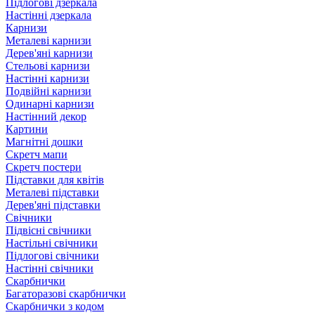
Підлогові дзеркала
Настінні дзеркала
Карнизи
Металеві карнизи
Дерев'яні карнизи
Стельові карнизи
Настінні карнизи
Подвійні карнизи
Одинарні карнизи
Настінний декор
Картини
Магнітні дошки
Скретч мапи
Скретч постери
Підставки для квітів
Металеві підставки
Дерев'яні підставки
Свічники
Підвісні свічники
Настільні свічники
Підлогові свічники
Настінні свічники
Скарбнички
Багаторазові скарбнички
Скарбнички з кодом