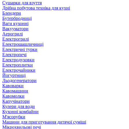
Сушарки для взуття
Дрібна побутова техніка для кухні
Блендери
Бутербродниці
Ваги кухонні
Вакууматори
Аерогрилі
Електрогрилі
Електрошашличниці
Електричні турки
Електропечі
Електродуховки
Електроплитки
Електрочайники
Йогуртниці
Льодогенератори
Кавоварки
Кавомашини
Кавомолки
Капучінатори
Кулери для води
Кухонні комбайни
М'ясорубки
Машини для приготування дитячої суміші
Мікрохвильові печі