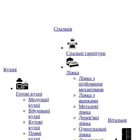
Спальня
Спальні гарнітури
Кухня
Ліжка
Ліжка з
підйомним
механізмом
Готові кухні
Ліжка з
Модульні
ящиками
кухні
Металеві
Вбудовані
ліжка
кухні
Дерев'яні
Вітальня
Кутові
ліжка
кухні
Односпальні
Прямі
ліжка
кухні