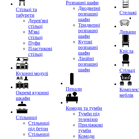
Розпашні шафи
Дводверні
Стільці та
Стелажі
розпашні
табурети
шафи
Дерев'яні
Тридверні
стільці
розпашні
М'які
Дивани
шафи
стільці
Кутові
Пуфи
розпашні
Пластикові
Крісла
шафи
стільці
Лінійні
розпашні
шафи
Стільці
Кухонні модулі
Пенали
Комплект
Окремі кухонні
меблів
шкафи
Комоди та тумби
Тумби під
Стільниці
телевізор
Стільниці
Приліжкові
під бетон
тумби
Стільниці
Комоди