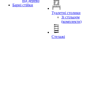
під дерево
Барні стійки
Туалетні столики
Зі стільцем
(комплекти)
Стелажі