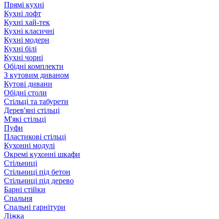
Прямі кухні
Кухні лофт
Кухні хай-тек
Кухні класичні
Кухні модерн
Кухні білі
Кухні чорні
Обідні комплекти
З кутовим диваном
Кутові дивани
Обідні столи
Стільці та табурети
Дерев'яні стільці
М'які стільці
Пуфи
Пластикові стільці
Кухонні модулі
Окремі кухонні шкафи
Стільниці
Стільниці під бетон
Стільниці під дерево
Барні стійки
Спальня
Спальні гарнітури
Ліжка