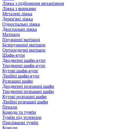
Ліжка з підйомним механізмом
Ліжка з ящиками
Металеві ліжка
Дерев'яні ліжка
Односпальні ліжка
Двоспальні ліжка
Матраци
Пружинні матраци
Безпружинні матраци
Ортопедичні матраци
Шафи-купе
Дводверні шафи-купе
Тридверні шафи-купе
Кутові шафи-купе
Лінійні шафи-купе
Розпашні шафи
Дводверні розпашні шафи
Тридверні розпашні шафи
Кутові розпашні шафи
Лінійні розпашні шафи
Пенали
Комоди та тумби
Тумби під телевізор
Приліжкові тумби
Комоди