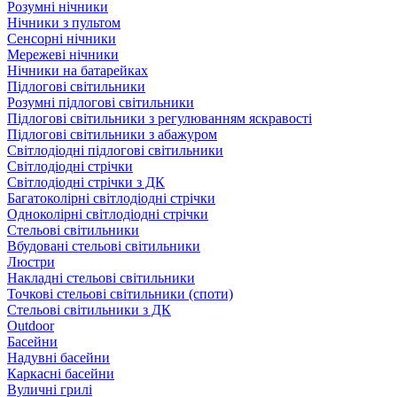
Розумні нічники
Нічники з пультом
Сенсорні нічники
Мережеві нічники
Нічники на батарейках
Підлогові світильники
Розумні підлогові світильники
Підлогові світильники з регулюванням яскравості
Підлогові світильники з абажуром
Світлодіодні підлогові світильники
Світлодіодні стрічки
Світлодіодні стрічки з ДК
Багатоколірні світлодіодні стрічки
Одноколірні світлодіодні стрічки
Стельові світильники
Вбудовані стельові світильники
Люстри
Накладні стельові світильники
Точкові стельові світильники (споти)
Стельові світильники з ДК
Outdoor
Басейни
Надувні басейни
Каркасні басейни
Вуличні грилі