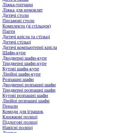
Ліжка-топчани
Ліжка для немовлят
Дитячі столи
Письмові столи
Комплекти (зі стільцем)
Парти
Дитячі крісла та стільці
Дитячі стільці
Дитячі компьютерні крісла
Шафи-купе
Дводверні шафи-купе
Тридверні шафи-купе
Кутові шафи-купе
Лінійні шафи-купе
Розпашні шафи
Дводверні розпашні шафи
Тридверні розпашні шафи
Кутові розпашні шафи
Лінійні розпашні шафи
Пенали
Комоди для іграшок
Книжкові полиці
Підлогові полиці
Навісні полиці
Дошки