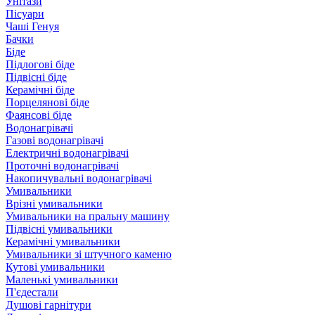
Унітази
Пісуари
Чаші Генуя
Бачки
Біде
Підлогові біде
Підвісні біде
Керамічні біде
Порцелянові біде
Фаянсові біде
Водонагрівачі
Газові водонагрівачі
Електричні водонагрівачі
Проточні водонагрівачі
Накопичувальні водонагрівачі
Умивальники
Врізні умивальники
Умивальники на пральну машину
Підвісні умивальники
Керамічні умивальники
Умивальники зі штучного каменю
Кутові умивальники
Маленькі умивальники
П'єдестали
Душові гарнітури