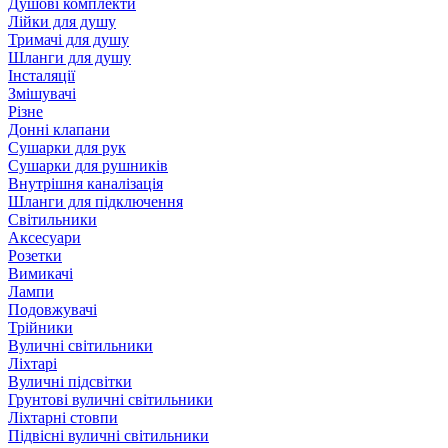
Душові комплекти
Лійки для душу
Тримачі для душу
Шланги для душу
Інсталяції
Змішувачі
Різне
Донні клапани
Сушарки для рук
Сушарки для рушників
Внутрішня каналізація
Шланги для підключення
Світильники
Аксесуари
Розетки
Вимикачі
Лампи
Подовжувачі
Трійники
Вуличні світильники
Ліхтарі
Вуличні підсвітки
Грунтові вуличні світильники
Ліхтарні стовпи
Підвісні вуличні світильники