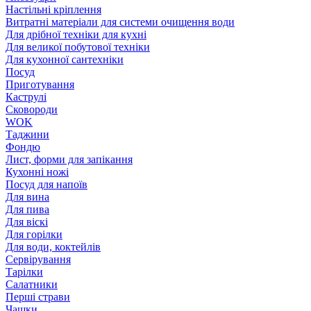
Настільні кріплення
Витратні матеріали для системи очищення води
Для дрібної техніки для кухні
Для великої побутової техніки
Для кухонної сантехніки
Посуд
Приготування
Каструлі
Сковороди
WOK
Таджини
Фондю
Лист, форми для запікання
Кухонні ножі
Посуд для напоїв
Для вина
Для пива
Для віскі
Для горілки
Для води, коктейлів
Сервірування
Тарілки
Салатники
Перші страви
Чашки