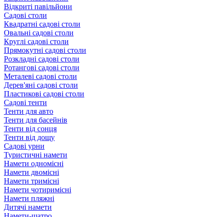
Відкриті павільйони
Садові столи
Квадратні садові столи
Овальні садові столи
Круглі садові столи
Прямокутні садові столи
Розкладні садові столи
Ротангові садові столи
Металеві садові столи
Дерев'яні садові столи
Пластикові садові столи
Садові тенти
Тенти для авто
Тенти для басейнів
Тенти від сонця
Тенти від дощу
Садові урни
Туристичні намети
Намети одномісні
Намети двомісні
Намети тримісні
Намети чотиримісні
Намети пляжні
Дитячі намети
Намети-шатро