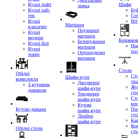
Двоспальні
Кухні лофт
Шафи
ліжка
Кухні хай-
Бу
тек
Се
Кухні
Ві
Матраци
класичні
Пружинні
Кухні
матраци
модерн
Книжкові
Безпружинні
Кухні білі
Нав
матраци
Кухні
по
Ортопедичні
чорні
матраци
Столи
Обідні
Ст
Шафи-купе
комплекти
тр
Дводверні
З кутовим
Жу
шафи-купе
диваном
ст
Тридверні
Ст
шафи-купе
кн
Кутові
Кутові дивани
Пи
шафи-купе
ст
Лінійні
Кав
шафи-купе
Ко
Обідні столи
ст