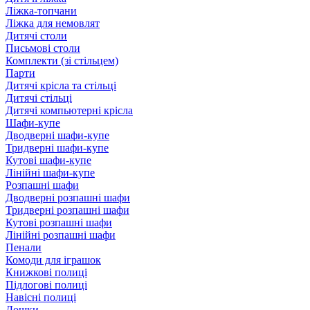
Ліжка-топчани
Ліжка для немовлят
Дитячі столи
Письмові столи
Комплекти (зі стільцем)
Парти
Дитячі крісла та стільці
Дитячі стільці
Дитячі компьютерні крісла
Шафи-купе
Дводверні шафи-купе
Тридверні шафи-купе
Кутові шафи-купе
Лінійні шафи-купе
Розпашні шафи
Дводверні розпашні шафи
Тридверні розпашні шафи
Кутові розпашні шафи
Лінійні розпашні шафи
Пенали
Комоди для іграшок
Книжкові полиці
Підлогові полиці
Навісні полиці
Дошки