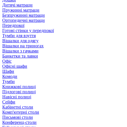
Дитячі матраци
Пружинні матраци
Безпружинні матраци
Ортопедичні матраци
Передпокої
Готові стінки у передпокої
Тумби для взуття
Вішалки для одягу
Вішалки на триногах
Вішалки з гачками
Банкетки та лавки
Офіс
Офісні шафи
Шафи
Комоди
Тумби
Книжкові полиці
Підлогові полиці
Навісні полиці
Сейфи
Кабінетні столи
Комп'ютерні столи
Письмові столи
Конференц-столи