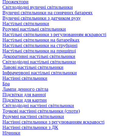
Прожектори
Світлодіодні вуличні світильники
Вуличні світильники на сонячних батареях
Вуличні світильники з датчиком руху
Настільні світильники
Розумні настільні світильники
Настільні світильники з регулюванням яскравості
Настільні світильники на батарейках
Настільні світильники на струбцині
Настільні світильники на прищіпці
Декоративні настільні світильники
Світлодіодні настільні світильники
Лавові настільні світильники
Інфрачервоні настільні світильники
Настінні світильники
Бра
Лампи денного світла
Підсвітки для ванної
Підсвітки для картин
Світлодіодні настінні світильники
Точкові настінні світильники (споти)
Розумні настінні світильники
Настінні світильники з регулюванням яскравості
Настінні світильники з ДК
Нічники