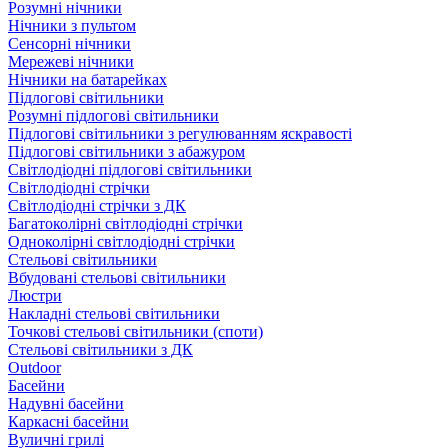
Розумні нічники
Нічники з пультом
Сенсорні нічники
Мережеві нічники
Нічники на батарейках
Підлогові світильники
Розумні підлогові світильники
Підлогові світильники з регулюванням яскравості
Підлогові світильники з абажуром
Світлодіодні підлогові світильники
Світлодіодні стрічки
Світлодіодні стрічки з ДК
Багатоколірні світлодіодні стрічки
Одноколірні світлодіодні стрічки
Стельові світильники
Вбудовані стельові світильники
Люстри
Накладні стельові світильники
Точкові стельові світильники (споти)
Стельові світильники з ДК
Outdoor
Басейни
Надувні басейни
Каркасні басейни
Вуличні грилі