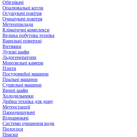
Обігрівачі
Опалювальні котли
Осушувачі повітря
Очищувачі повітря
Метеоприлади
Кліматичні комплекси
Велика побутова техніка
Варильні поверхні
Витяжки
Духові шафи
Льдогенератори
Морозильні камери
Плити
Посудомийні машини
Пральні машини
Сушильні машини
Винні шафи
Холодильники
Дрібна техніка для дому
Метеостанції
Пароочищувачі
Відпарювачі
Системи очищення води
Пилососи
Праски