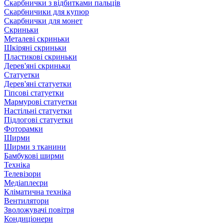
Скарбнички з відбитками пальців
Скарбничики для купюр
Скарбнички для монет
Скриньки
Металеві скриньки
Шкіряні скриньки
Пластикові скриньки
Дерев'яні скриньки
Статуетки
Дерев'яні статуетки
Гіпсові статуетки
Мармурові статуетки
Настільні статуетки
Підлогові статуетки
Фоторамки
Ширми
Ширми з тканини
Бамбукові ширми
Техніка
Телевізори
Медіаплеєри
Кліматична техніка
Вентилятори
Зволожувачі повітря
Кондиціонери