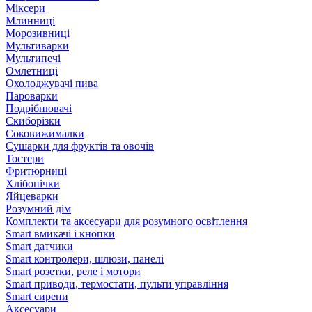
Міксери
Млинниці
Морозивниці
Мультиварки
Мультипечі
Омлетниці
Охолоджувачі пива
Пароварки
Подрібнювачі
Скиборізки
Соковижималки
Сушарки для фруктів та овочів
Тостери
Фритюрниці
Хлібопічки
Яйцеварки
Розумний дім
Комплекти та аксесуари для розумного освітлення
Smart вмикачі і кнопки
Smart датчики
Smart контролери, шлюзи, панелі
Smart розетки, реле і мотори
Smart приводи, термостати, пульти управління
Smart сирени
Аксесуари