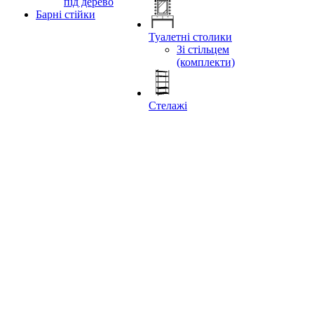
під дерево
Барні стійки
Туалетні столики
Зі стільцем
(комплекти)
Стелажі