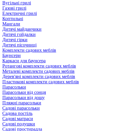
Вугільні грилі
Газові грилі
Електричні грилі
Коптильні
Мангали
Дитячі майданчики
Дитячі гойдалки
Дитячі гірки
Дитячі пісочниці
Комплекти садових меблів
Баунсери
Каркаси для баунсера
Ротангові комплекти садових меблів
Металеві комплекти садових меблів
Дерев'яні комплекти садових меблів
Пластикові комплекти садових меблів
Парасольки
Парасольки від сонця
Парасольки від дощу
Пляжні парасольки
Садові парасольки
Садова постіль
Садові матраси
Садові подушки
Садові простирадла