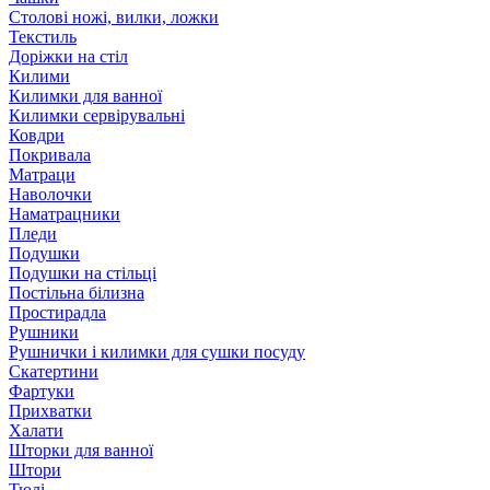
Столові ножі, вилки, ложки
Текстиль
Доріжки на стіл
Килими
Килимки для ванної
Килимки сервірувальні
Ковдри
Покривала
Матраци
Наволочки
Наматрацники
Пледи
Подушки
Подушки на стільці
Постільна білизна
Простирадла
Рушники
Рушнички і килимки для сушки посуду
Скатертини
Фартуки
Прихватки
Халати
Шторки для ванної
Штори
Тюлі