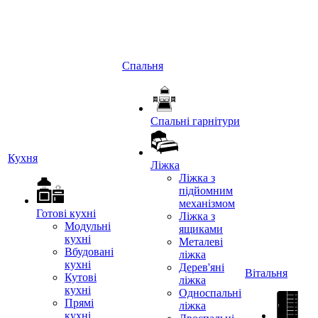
Спальня
Спальні гарнітури
Кухня
Ліжка
Ліжка з
підйомним
механізмом
Готові кухні
Ліжка з
Модульні
ящиками
кухні
Металеві
Вбудовані
ліжка
кухні
Дерев'яні
Вітальня
Кутові
ліжка
кухні
Односпальні
Прямі
ліжка
кухні