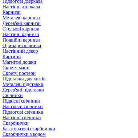
Підлогові дзеркала
Настінні дзеркала
Карнизи
Металеві карнизи
Дерев'яні карнизи
Стельові карнизи
Настінні карнизи
Подвійні карнизи
Одинарні карнизи
Настінний декор
Картини
Магнітні дошки
Скретч мапи
Скретч постери
Підставки для квітів
Металеві підставки
Дерев'яні підставки
Свічники
Підвісні свічники
Настільні свічники
Підлогові свічники
Настінні свічники
Скарбнички
Багаторазові скарбнички
Скарбнички з кодом