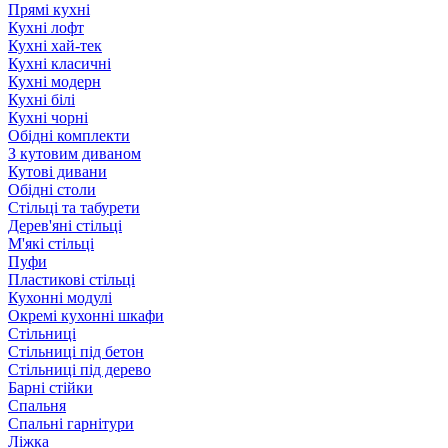
Прямі кухні
Кухні лофт
Кухні хай-тек
Кухні класичні
Кухні модерн
Кухні білі
Кухні чорні
Обідні комплекти
З кутовим диваном
Кутові дивани
Обідні столи
Стільці та табурети
Дерев'яні стільці
М'які стільці
Пуфи
Пластикові стільці
Кухонні модулі
Окремі кухонні шкафи
Стільниці
Стільниці під бетон
Стільниці під дерево
Барні стійки
Спальня
Спальні гарнітури
Ліжка