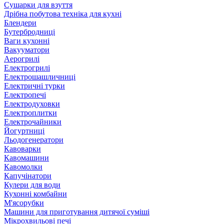
Сушарки для взуття
Дрібна побутова техніка для кухні
Блендери
Бутербродниці
Ваги кухонні
Вакууматори
Аерогрилі
Електрогрилі
Електрошашличниці
Електричні турки
Електропечі
Електродуховки
Електроплитки
Електрочайники
Йогуртниці
Льодогенератори
Кавоварки
Кавомашини
Кавомолки
Капучінатори
Кулери для води
Кухонні комбайни
М'ясорубки
Машини для приготування дитячої суміші
Мікрохвильові печі