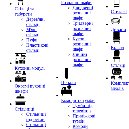
Розпашні шафи
Дводверні
Стільці та
Стелажі
розпашні
табурети
шафи
Дерев'яні
Тридверні
стільці
розпашні
М'які
Дивани
шафи
стільці
Кутові
Пуфи
розпашні
Пластикові
Крісла
шафи
стільці
Лінійні
розпашні
шафи
Стільці
Кухонні модулі
Пенали
Комплект
Окремі кухонні
меблів
шкафи
Комоди та тумби
Тумби під
Стільниці
телевізор
Стільниці
Приліжкові
під бетон
тумби
Стільниці
Комоди