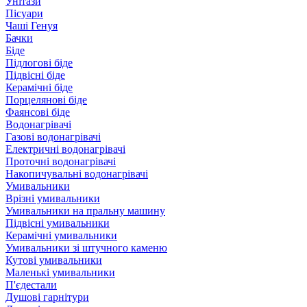
Унітази
Пісуари
Чаші Генуя
Бачки
Біде
Підлогові біде
Підвісні біде
Керамічні біде
Порцелянові біде
Фаянсові біде
Водонагрівачі
Газові водонагрівачі
Електричні водонагрівачі
Проточні водонагрівачі
Накопичувальні водонагрівачі
Умивальники
Врізні умивальники
Умивальники на пральну машину
Підвісні умивальники
Керамічні умивальники
Умивальники зі штучного каменю
Кутові умивальники
Маленькі умивальники
П'єдестали
Душові гарнітури