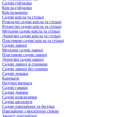
Садові гойдалки
Крісла-гойдалки
Крісла-кокони
Садові крісла та стільці
Розкладні садові крісла та стільці
Ротангові садові крісла та стільці
Металеві садові крісла та стільці
Дерев'яні садові крісла та стільці
Пластикові садові крісла та стільці
Садові лавиці
Металеві садові лавиці
Пластикові садові лавиці
Дерев'яні садові лавиці
Садові лавиці зі спинкою
Садові лавиці без спинки
Садові лежаки
Каремати
Надувні матраси
Садові гамаки
Садові дивани
Садові розкладачки
Садові шезлонги
Садові павільйони та бесідки
Павільйони з москітною сіткою
Закриті павільйони