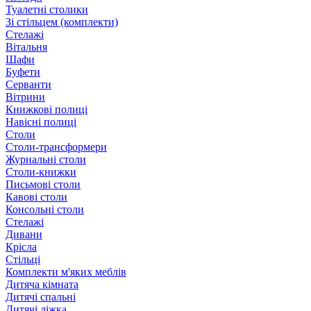
Туалетні столики
Зі стільцем (комплекти)
Стелажі
Вітальня
Шафи
Буфети
Серванти
Вітрини
Книжкові полиці
Навісні полиці
Столи
Столи-трансформери
Журнальні столи
Столи-книжки
Письмові столи
Кавові столи
Консольні столи
Стелажі
Дивани
Крісла
Стільці
Комплекти м'яких меблів
Дитяча кімната
Дитячі спальні
Дитячі ліжка