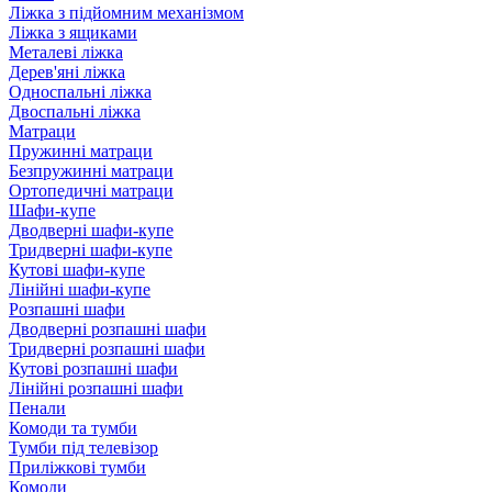
Ліжка з підйомним механізмом
Ліжка з ящиками
Металеві ліжка
Дерев'яні ліжка
Односпальні ліжка
Двоспальні ліжка
Матраци
Пружинні матраци
Безпружинні матраци
Ортопедичні матраци
Шафи-купе
Дводверні шафи-купе
Тридверні шафи-купе
Кутові шафи-купе
Лінійні шафи-купе
Розпашні шафи
Дводверні розпашні шафи
Тридверні розпашні шафи
Кутові розпашні шафи
Лінійні розпашні шафи
Пенали
Комоди та тумби
Тумби під телевізор
Приліжкові тумби
Комоди