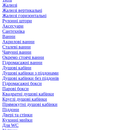
Жалюзі
Жалюзі вертикальні
Жалюзі горизонтальні
Рулонні штори
Аксесуари
Сантехніка
Ванни
Акрилові ванни
Сталеві ванни
Чавунні ванни
Окремо стоячі ванни
Гідромасажні ванни
Душові кабіни
Душові кабінки з піддонами
Душові кабінки без піддонів
Гідромасажні бокси
Парові бокси
Квадратні душові кабінки
Круглі душові кабінки
Прямокутні душові кабінки
Піддони
Двері та стінки
Кухонні мийки
Для WC