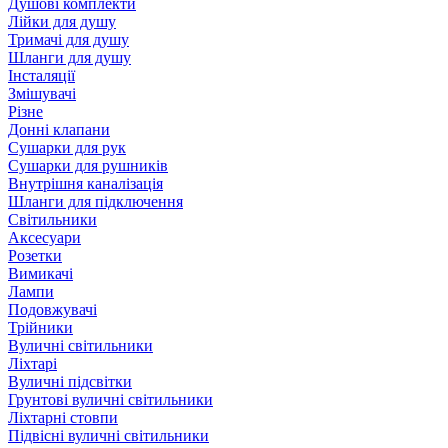
Душові комплекти
Лійки для душу
Тримачі для душу
Шланги для душу
Інсталяції
Змішувачі
Різне
Донні клапани
Сушарки для рук
Сушарки для рушників
Внутрішня каналізація
Шланги для підключення
Світильники
Аксесуари
Розетки
Вимикачі
Лампи
Подовжувачі
Трійники
Вуличні світильники
Ліхтарі
Вуличні підсвітки
Грунтові вуличні світильники
Ліхтарні стовпи
Підвісні вуличні світильники