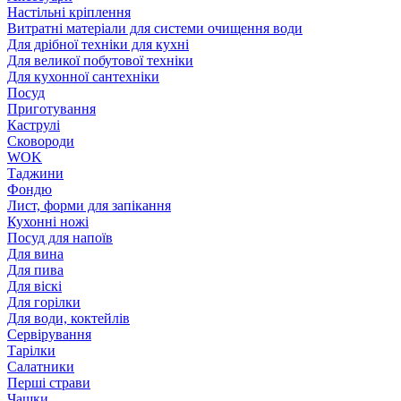
Настільні кріплення
Витратні матеріали для системи очищення води
Для дрібної техніки для кухні
Для великої побутової техніки
Для кухонної сантехніки
Посуд
Приготування
Каструлі
Сковороди
WOK
Таджини
Фондю
Лист, форми для запікання
Кухонні ножі
Посуд для напоїв
Для вина
Для пива
Для віскі
Для горілки
Для води, коктейлів
Сервірування
Тарілки
Салатники
Перші страви
Чашки