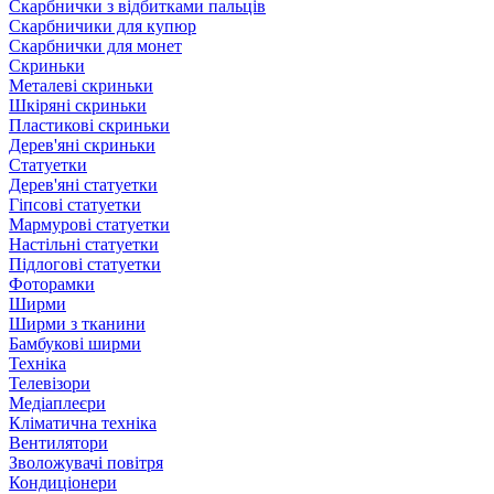
Скарбнички з відбитками пальців
Скарбничики для купюр
Скарбнички для монет
Скриньки
Металеві скриньки
Шкіряні скриньки
Пластикові скриньки
Дерев'яні скриньки
Статуетки
Дерев'яні статуетки
Гіпсові статуетки
Мармурові статуетки
Настільні статуетки
Підлогові статуетки
Фоторамки
Ширми
Ширми з тканини
Бамбукові ширми
Техніка
Телевізори
Медіаплеєри
Кліматична техніка
Вентилятори
Зволожувачі повітря
Кондиціонери