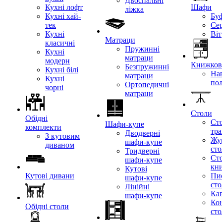
Двоспальні
Кухні лофт
Шафи
ліжка
Кухні хай-
Бу
тек
Се
Кухні
Ві
Матраци
класичні
Пружинні
Кухні
матраци
модерн
Книжкові
Безпружинні
Кухні білі
Нав
матраци
Кухні
по
Ортопедичні
чорні
матраци
Столи
Обідні
Ст
Шафи-купе
комплекти
тр
Дводверні
З кутовим
Жу
шафи-купе
диваном
ст
Тридверні
Ст
шафи-купе
кн
Кутові
Кутові дивани
Пи
шафи-купе
ст
Лінійні
Кав
шафи-купе
Ко
Обідні столи
ст