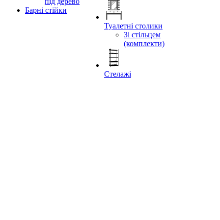
під дерево
Барні стійки
Туалетні столики
Зі стільцем
(комплекти)
Стелажі