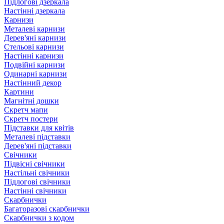
Підлогові дзеркала
Настінні дзеркала
Карнизи
Металеві карнизи
Дерев'яні карнизи
Стельові карнизи
Настінні карнизи
Подвійні карнизи
Одинарні карнизи
Настінний декор
Картини
Магнітні дошки
Скретч мапи
Скретч постери
Підставки для квітів
Металеві підставки
Дерев'яні підставки
Свічники
Підвісні свічники
Настільні свічники
Підлогові свічники
Настінні свічники
Скарбнички
Багаторазові скарбнички
Скарбнички з кодом