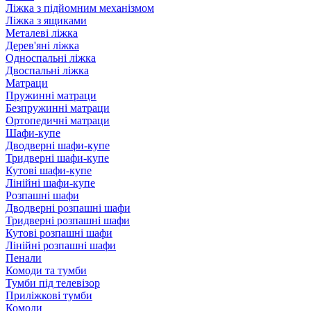
Ліжка з підйомним механізмом
Ліжка з ящиками
Металеві ліжка
Дерев'яні ліжка
Односпальні ліжка
Двоспальні ліжка
Матраци
Пружинні матраци
Безпружинні матраци
Ортопедичні матраци
Шафи-купе
Дводверні шафи-купе
Тридверні шафи-купе
Кутові шафи-купе
Лінійні шафи-купе
Розпашні шафи
Дводверні розпашні шафи
Тридверні розпашні шафи
Кутові розпашні шафи
Лінійні розпашні шафи
Пенали
Комоди та тумби
Тумби під телевізор
Приліжкові тумби
Комоди