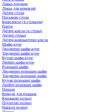
Ліжка-топчани
Ліжка для немовлят
Дитячі столи
Письмові столи
Комплекти (зі стільцем)
Парти
Дитячі крісла та стільці
Дитячі стільці
Дитячі компьютерні крісла
Шафи-купе
Дводверні шафи-купе
Тридверні шафи-купе
Кутові шафи-купе
Лінійні шафи-купе
Розпашні шафи
Дводверні розпашні шафи
Тридверні розпашні шафи
Кутові розпашні шафи
Лінійні розпашні шафи
Пенали
Комоди для іграшок
Книжкові полиці
Підлогові полиці
Навісні полиці
Дошки