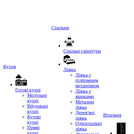
Спальня
Спальні гарнітури
Кухня
Ліжка
Ліжка з
підйомним
механізмом
Готові кухні
Ліжка з
Модульні
ящиками
кухні
Металеві
Вбудовані
ліжка
кухні
Дерев'яні
Вітальня
Кутові
ліжка
кухні
Односпальні
Прямі
ліжка
кухні