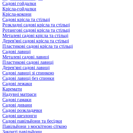
Садові гойдалки
Крісла-гойдалки
Крісла-кокони
Садові крісла та стільці
Розкладні садові крісла та стільці
Ротангові садові крісла та стільці
Металеві садові крісла та стільці
Дерев'яні садові крісла та стільці
Пластикові садові крісла та стільці
Садові лавиці
Металеві садові лавиці
Пластикові садові лавиці
Дерев'яні садові лавиці
Садові лавиці зі спинкою
Садові лавиці без спинки
Садові лежаки
Каремати
Надувні матраси
Садові гамаки
Садові дивани
Садові розкладачки
Садові шезлонги
Садові павільйони та бесідки
Павільйони з москітною сіткою
Закриті павільйони