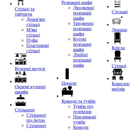
Розпашні шафи
Дводверні
Стільці та
Стелажі
розпашні
табурети
шафи
Дерев'яні
Тридверні
стільці
розпашні
М'які
Дивани
шафи
стільці
Кутові
Пуфи
розпашні
Пластикові
Крісла
шафи
стільці
Лінійні
розпашні
шафи
Стільці
Кухонні модулі
Пенали
Комплект
Окремі кухонні
меблів
шкафи
Комоди та тумби
Тумби під
Стільниці
телевізор
Стільниці
Приліжкові
під бетон
тумби
Стільниці
Комоди