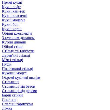
Прямі кухні
Кухні лофт
Кухні хай-тек
Кухні класичні
Кухні модерн
Кухні білі
Кухні чорні
Обідні комплекти
З кутовим диваном
Кутові дивани
Обідні столи
Стільці та табурети
Дерев'яні стільці
М'які стільці
Пуфи
Пластикові стільці
Кухонні модулі
Окремі кухонні шкафи
Стільниці
Стільниці під бетон
Стільниці під дерево
Барні стійки
Спальня
Спальні гарнітури
Ліжка