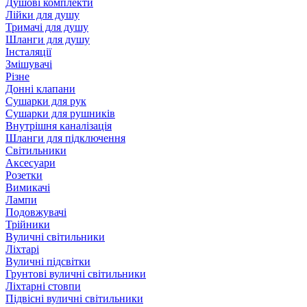
Душові комплекти
Лійки для душу
Тримачі для душу
Шланги для душу
Інсталяції
Змішувачі
Різне
Донні клапани
Сушарки для рук
Сушарки для рушників
Внутрішня каналізація
Шланги для підключення
Світильники
Аксесуари
Розетки
Вимикачі
Лампи
Подовжувачі
Трійники
Вуличні світильники
Ліхтарі
Вуличні підсвітки
Грунтові вуличні світильники
Ліхтарні стовпи
Підвісні вуличні світильники