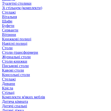
Туалетні столики
Зі стільцем (комплекти)
Стелажі
Вітальня
Шафи
Буфети
Серванти
Вітрини
Книжкові полиці
Навісні полиці
Столи
Столи-трансформери
Журнальні столи
Столи-книжки
Письмові столи
Кавові столи
Консольні столи
Стелажі
Дивани
Крісла
Стільці
Комплекти м'яких меблів
Дитяча кімната
Дитячі спальні
Дитячі ліжка