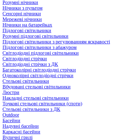
Розумні нічники
Нічники з пультом
Сенсорні нічники
Мережеві нічники
Нічники на батарейках
Підлогові світильники
Розумні підлогові світильники
Підлогові світильники з регулюванням яскравості
Підлогові світильники з абажуром
Світлодіодні підлогові світильники
Світлодіодні стрічки
Світлодіодні стрічки з ДК
Багатоколірні світлодіодні стрічки
Одноколірні світлодіодні стрічки
Стельові світильники
Вбудовані стельові світильники
Люстри
Накладні стельові світильники
Точкові стельові світильники (споти)
Стельові світильники з ДК
Outdoor
Басейни
Надувні басейни
Каркасні басейни
Вуличні грилі