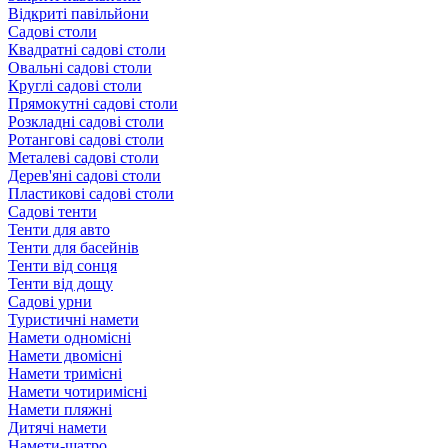
Відкриті павільйони
Садові столи
Квадратні садові столи
Овальні садові столи
Круглі садові столи
Прямокутні садові столи
Розкладні садові столи
Ротангові садові столи
Металеві садові столи
Дерев'яні садові столи
Пластикові садові столи
Садові тенти
Тенти для авто
Тенти для басейнів
Тенти від сонця
Тенти від дощу
Садові урни
Туристичні намети
Намети одномісні
Намети двомісні
Намети тримісні
Намети чотиримісні
Намети пляжні
Дитячі намети
Намети-шатро