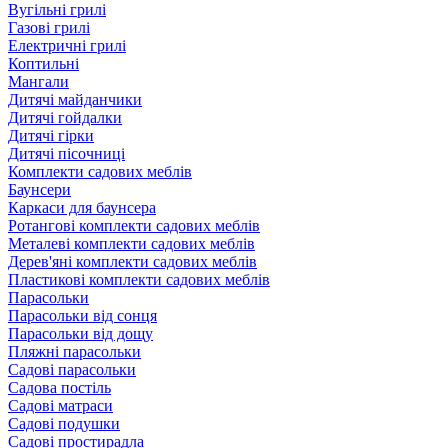
Вугільні грилі
Газові грилі
Електричні грилі
Коптильні
Мангали
Дитячі майданчики
Дитячі гойдалки
Дитячі гірки
Дитячі пісочниці
Комплекти садових меблів
Баунсери
Каркаси для баунсера
Ротангові комплекти садових меблів
Металеві комплекти садових меблів
Дерев'яні комплекти садових меблів
Пластикові комплекти садових меблів
Парасольки
Парасольки від сонця
Парасольки від дощу
Пляжні парасольки
Садові парасольки
Садова постіль
Садові матраси
Садові подушки
Садові простирадла