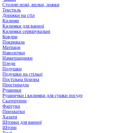
Столові ножі, вилки, ложки
Текстиль
Доріжки на стіл
Килими
Килимки для ванної
Килимки сервірувальні
Ковдри
Покривала
Матраци
Наволочки
Наматрацники
Пледи
Подушки
Подушки на стільці
Постільна білизна
Простирадла
Рушники
Рушнички і килимки для сушки посуду
Скатертини
Фартуки
Прихватки
Халати
Шторки для ванної
Штори
Тюлі