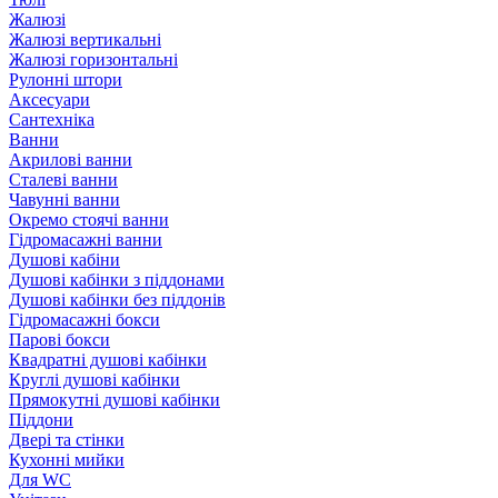
Жалюзі
Жалюзі вертикальні
Жалюзі горизонтальні
Рулонні штори
Аксесуари
Сантехніка
Ванни
Акрилові ванни
Сталеві ванни
Чавунні ванни
Окремо стоячі ванни
Гідромасажні ванни
Душові кабіни
Душові кабінки з піддонами
Душові кабінки без піддонів
Гідромасажні бокси
Парові бокси
Квадратні душові кабінки
Круглі душові кабінки
Прямокутні душові кабінки
Піддони
Двері та стінки
Кухонні мийки
Для WC