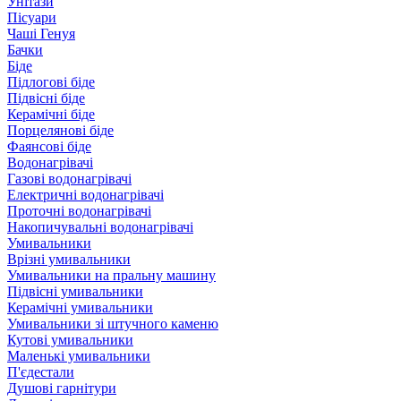
Унітази
Пісуари
Чаші Генуя
Бачки
Біде
Підлогові біде
Підвісні біде
Керамічні біде
Порцелянові біде
Фаянсові біде
Водонагрівачі
Газові водонагрівачі
Електричні водонагрівачі
Проточні водонагрівачі
Накопичувальні водонагрівачі
Умивальники
Врізні умивальники
Умивальники на пральну машину
Підвісні умивальники
Керамічні умивальники
Умивальники зі штучного каменю
Кутові умивальники
Маленькі умивальники
П'єдестали
Душові гарнітури