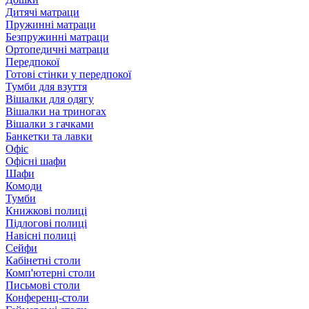
Дитячі матраци
Пружинні матраци
Безпружинні матраци
Ортопедичні матраци
Передпокої
Готові стінки у передпокої
Тумби для взуття
Вішалки для одягу
Вішалки на триногах
Вішалки з гачками
Банкетки та лавки
Офіс
Офісні шафи
Шафи
Комоди
Тумби
Книжкові полиці
Підлогові полиці
Навісні полиці
Сейфи
Кабінетні столи
Комп'ютерні столи
Письмові столи
Конференц-столи