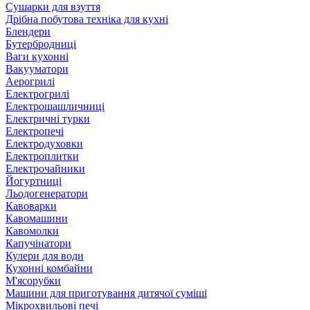
Сушарки для взуття
Дрібна побутова техніка для кухні
Блендери
Бутербродниці
Ваги кухонні
Вакууматори
Аерогрилі
Електрогрилі
Електрошашличниці
Електричні турки
Електропечі
Електродуховки
Електроплитки
Електрочайники
Йогуртниці
Льодогенератори
Кавоварки
Кавомашини
Кавомолки
Капучінатори
Кулери для води
Кухонні комбайни
М'ясорубки
Машини для приготування дитячої суміші
Мікрохвильові печі