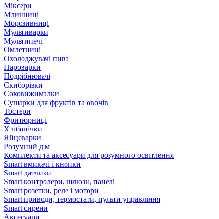
Міксери
Млинниці
Морозивниці
Мультиварки
Мультипечі
Омлетниці
Охолоджувачі пива
Пароварки
Подрібнювачі
Скиборізки
Соковижималки
Сушарки для фруктів та овочів
Тостери
Фритюрниці
Хлібопічки
Яйцеварки
Розумний дім
Комплекти та аксесуари для розумного освітлення
Smart вмикачі і кнопки
Smart датчики
Smart контролери, шлюзи, панелі
Smart розетки, реле і мотори
Smart приводи, термостати, пульти управління
Smart сирени
Аксесуари