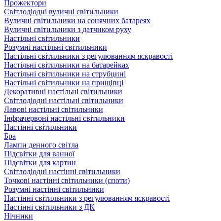
Прожектори
Світлодіодні вуличні світильники
Вуличні світильники на сонячних батареях
Вуличні світильники з датчиком руху
Настільні світильники
Розумні настільні світильники
Настільні світильники з регулюванням яскравості
Настільні світильники на батарейках
Настільні світильники на струбцині
Настільні світильники на прищіпці
Декоративні настільні світильники
Світлодіодні настільні світильники
Лавові настільні світильники
Інфрачервоні настільні світильники
Настінні світильники
Бра
Лампи денного світла
Підсвітки для ванної
Підсвітки для картин
Світлодіодні настінні світильники
Точкові настінні світильники (споти)
Розумні настінні світильники
Настінні світильники з регулюванням яскравості
Настінні світильники з ДК
Нічники