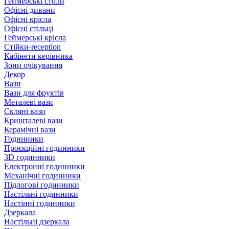
Геймерські столи
Офісні дивани
Офісні крісла
Офісні стільці
Геймерські крісла
Стійки-reception
Кабінети керівника
Зони очікування
Декор
Вази
Вази для фруктів
Металеві вази
Скляні вази
Кришталеві вази
Керамічні вази
Годинники
Проєкційні годинники
3D годинники
Електронні годинники
Механічні годинники
Підлогові годинники
Настільні годинники
Настінні годинники
Дзеркала
Настільні дзеркала