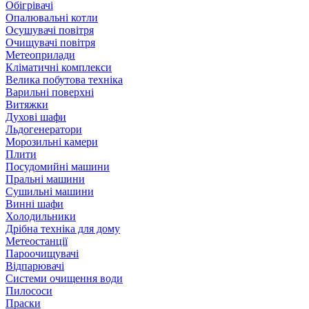
Обігрівачі
Опалювальні котли
Осушувачі повітря
Очищувачі повітря
Метеоприлади
Кліматичні комплекси
Велика побутова техніка
Варильні поверхні
Витяжки
Духові шафи
Льдогенератори
Морозильні камери
Плити
Посудомийні машини
Пральні машини
Сушильні машини
Винні шафи
Холодильники
Дрібна техніка для дому
Метеостанції
Пароочищувачі
Відпарювачі
Системи очищення води
Пилососи
Праски