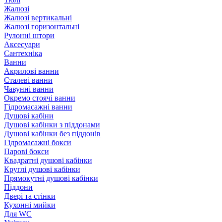
Жалюзі
Жалюзі вертикальні
Жалюзі горизонтальні
Рулонні штори
Аксесуари
Сантехніка
Ванни
Акрилові ванни
Сталеві ванни
Чавунні ванни
Окремо стоячі ванни
Гідромасажні ванни
Душові кабіни
Душові кабінки з піддонами
Душові кабінки без піддонів
Гідромасажні бокси
Парові бокси
Квадратні душові кабінки
Круглі душові кабінки
Прямокутні душові кабінки
Піддони
Двері та стінки
Кухонні мийки
Для WC