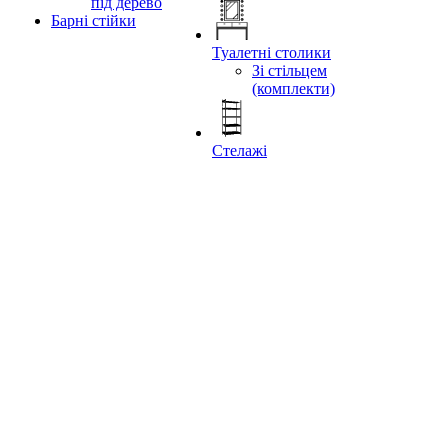
під дерево
Барні стійки
Туалетні столики
Зі стільцем
(комплекти)
Стелажі