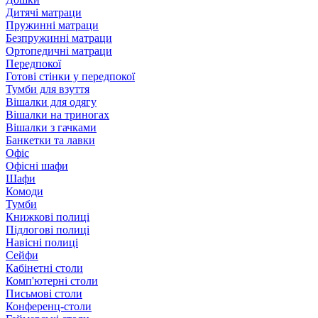
Дитячі матраци
Пружинні матраци
Безпружинні матраци
Ортопедичні матраци
Передпокої
Готові стінки у передпокої
Тумби для взуття
Вішалки для одягу
Вішалки на триногах
Вішалки з гачками
Банкетки та лавки
Офіс
Офісні шафи
Шафи
Комоди
Тумби
Книжкові полиці
Підлогові полиці
Навісні полиці
Сейфи
Кабінетні столи
Комп'ютерні столи
Письмові столи
Конференц-столи