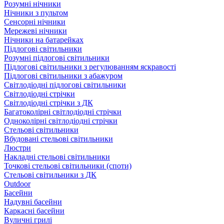
Розумні нічники
Нічники з пультом
Сенсорні нічники
Мережеві нічники
Нічники на батарейках
Підлогові світильники
Розумні підлогові світильники
Підлогові світильники з регулюванням яскравості
Підлогові світильники з абажуром
Світлодіодні підлогові світильники
Світлодіодні стрічки
Світлодіодні стрічки з ДК
Багатоколірні світлодіодні стрічки
Одноколірні світлодіодні стрічки
Стельові світильники
Вбудовані стельові світильники
Люстри
Накладні стельові світильники
Точкові стельові світильники (споти)
Стельові світильники з ДК
Outdoor
Басейни
Надувні басейни
Каркасні басейни
Вуличні грилі