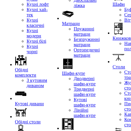
Двоспальні
Кухні лофт
Шафи
ліжка
Кухні хай-
Бу
тек
Се
Кухні
Ві
Матраци
класичні
Пружинні
Кухні
матраци
модерн
Книжкові
Безпружинні
Кухні білі
Нав
матраци
Кухні
по
Ортопедичні
чорні
матраци
Столи
Обідні
Ст
Шафи-купе
комплекти
тр
Дводверні
З кутовим
Жу
шафи-купе
диваном
ст
Тридверні
Ст
шафи-купе
кн
Кутові
Кутові дивани
Пи
шафи-купе
ст
Лінійні
Кав
шафи-купе
Ко
Обідні столи
ст