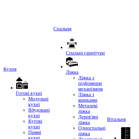
Спальня
Спальні гарнітури
Кухня
Ліжка
Ліжка з
підйомним
механізмом
Готові кухні
Ліжка з
Модульні
ящиками
кухні
Металеві
Вбудовані
ліжка
кухні
Дерев'яні
Вітальня
Кутові
ліжка
кухні
Односпальні
Прямі
ліжка
кухні