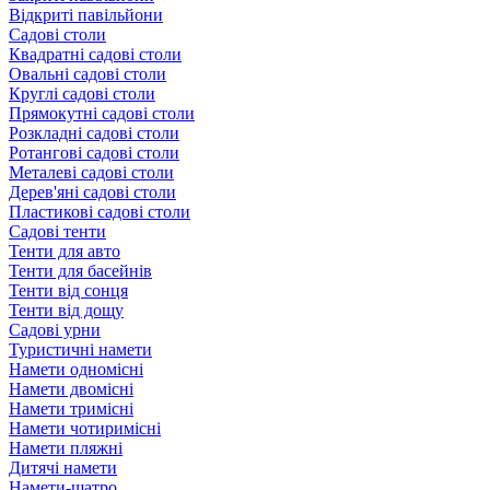
Відкриті павільйони
Садові столи
Квадратні садові столи
Овальні садові столи
Круглі садові столи
Прямокутні садові столи
Розкладні садові столи
Ротангові садові столи
Металеві садові столи
Дерев'яні садові столи
Пластикові садові столи
Садові тенти
Тенти для авто
Тенти для басейнів
Тенти від сонця
Тенти від дощу
Садові урни
Туристичні намети
Намети одномісні
Намети двомісні
Намети тримісні
Намети чотиримісні
Намети пляжні
Дитячі намети
Намети-шатро