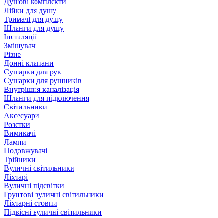
Душові комплекти
Лійки для душу
Тримачі для душу
Шланги для душу
Інсталяції
Змішувачі
Різне
Донні клапани
Сушарки для рук
Сушарки для рушників
Внутрішня каналізація
Шланги для підключення
Світильники
Аксесуари
Розетки
Вимикачі
Лампи
Подовжувачі
Трійники
Вуличні світильники
Ліхтарі
Вуличні підсвітки
Грунтові вуличні світильники
Ліхтарні стовпи
Підвісні вуличні світильники