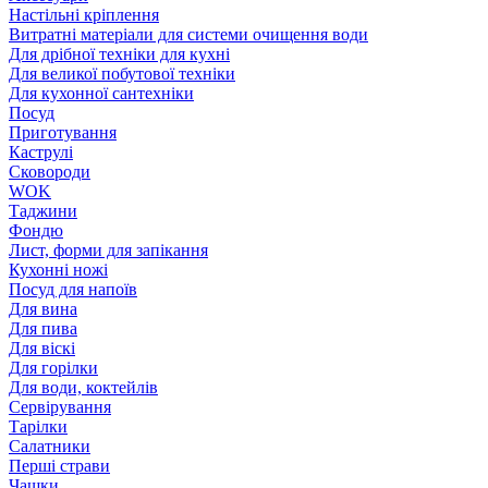
Настільні кріплення
Витратні матеріали для системи очищення води
Для дрібної техніки для кухні
Для великої побутової техніки
Для кухонної сантехніки
Посуд
Приготування
Каструлі
Сковороди
WOK
Таджини
Фондю
Лист, форми для запікання
Кухонні ножі
Посуд для напоїв
Для вина
Для пива
Для віскі
Для горілки
Для води, коктейлів
Сервірування
Тарілки
Салатники
Перші страви
Чашки