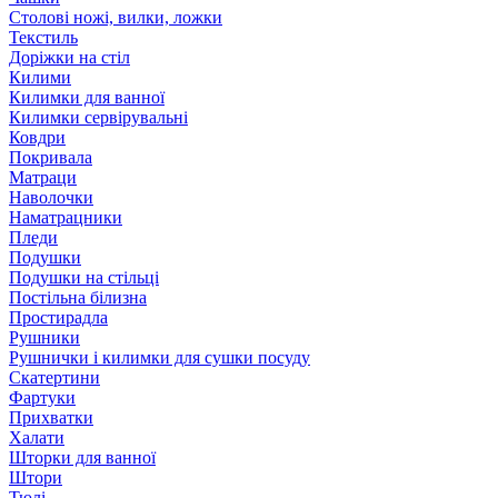
Столові ножі, вилки, ложки
Текстиль
Доріжки на стіл
Килими
Килимки для ванної
Килимки сервірувальні
Ковдри
Покривала
Матраци
Наволочки
Наматрацники
Пледи
Подушки
Подушки на стільці
Постільна білизна
Простирадла
Рушники
Рушнички і килимки для сушки посуду
Скатертини
Фартуки
Прихватки
Халати
Шторки для ванної
Штори
Тюлі