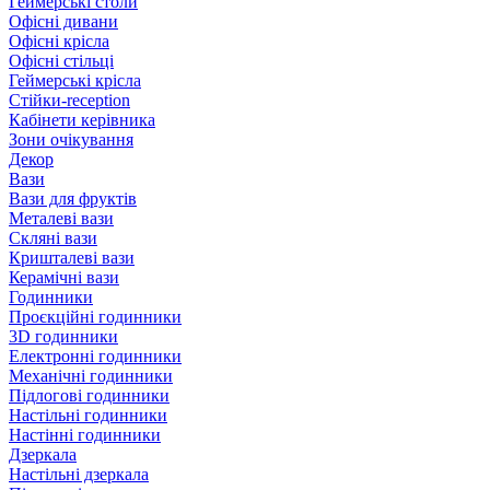
Геймерські столи
Офісні дивани
Офісні крісла
Офісні стільці
Геймерські крісла
Стійки-reception
Кабінети керівника
Зони очікування
Декор
Вази
Вази для фруктів
Металеві вази
Скляні вази
Кришталеві вази
Керамічні вази
Годинники
Проєкційні годинники
3D годинники
Електронні годинники
Механічні годинники
Підлогові годинники
Настільні годинники
Настінні годинники
Дзеркала
Настільні дзеркала