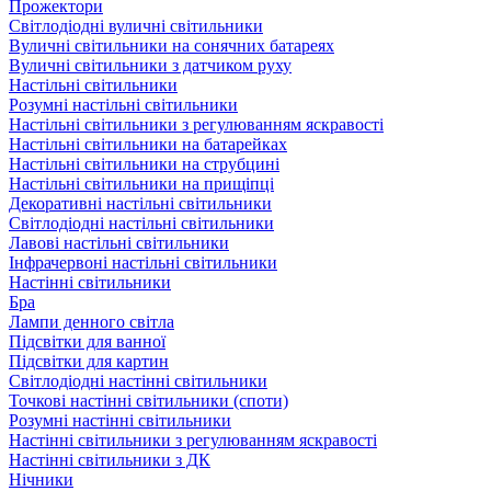
Прожектори
Світлодіодні вуличні світильники
Вуличні світильники на сонячних батареях
Вуличні світильники з датчиком руху
Настільні світильники
Розумні настільні світильники
Настільні світильники з регулюванням яскравості
Настільні світильники на батарейках
Настільні світильники на струбцині
Настільні світильники на прищіпці
Декоративні настільні світильники
Світлодіодні настільні світильники
Лавові настільні світильники
Інфрачервоні настільні світильники
Настінні світильники
Бра
Лампи денного світла
Підсвітки для ванної
Підсвітки для картин
Світлодіодні настінні світильники
Точкові настінні світильники (споти)
Розумні настінні світильники
Настінні світильники з регулюванням яскравості
Настінні світильники з ДК
Нічники