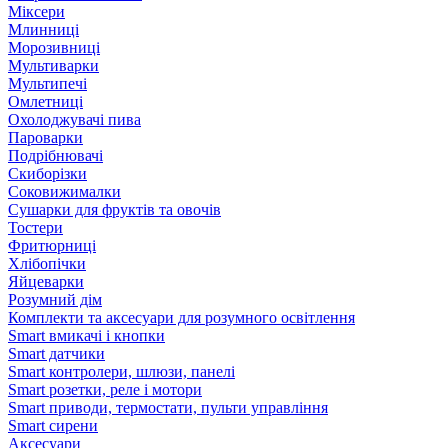
Міксери
Млинниці
Морозивниці
Мультиварки
Мультипечі
Омлетниці
Охолоджувачі пива
Пароварки
Подрібнювачі
Скиборізки
Соковижималки
Сушарки для фруктів та овочів
Тостери
Фритюрниці
Хлібопічки
Яйцеварки
Розумний дім
Комплекти та аксесуари для розумного освітлення
Smart вмикачі і кнопки
Smart датчики
Smart контролери, шлюзи, панелі
Smart розетки, реле і мотори
Smart приводи, термостати, пульти управління
Smart сирени
Аксесуари