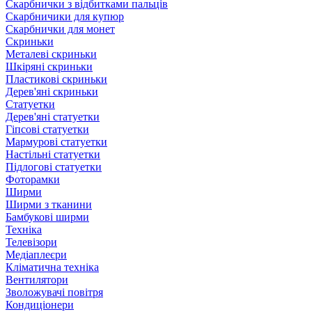
Скарбнички з відбитками пальців
Скарбничики для купюр
Скарбнички для монет
Скриньки
Металеві скриньки
Шкіряні скриньки
Пластикові скриньки
Дерев'яні скриньки
Статуетки
Дерев'яні статуетки
Гіпсові статуетки
Мармурові статуетки
Настільні статуетки
Підлогові статуетки
Фоторамки
Ширми
Ширми з тканини
Бамбукові ширми
Техніка
Телевізори
Медіаплеєри
Кліматична техніка
Вентилятори
Зволожувачі повітря
Кондиціонери