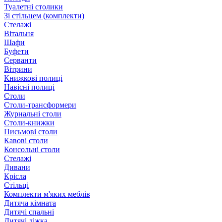
Туалетні столики
Зі стільцем (комплекти)
Стелажі
Вітальня
Шафи
Буфети
Серванти
Вітрини
Книжкові полиці
Навісні полиці
Столи
Столи-трансформери
Журнальні столи
Столи-книжки
Письмові столи
Кавові столи
Консольні столи
Стелажі
Дивани
Крісла
Стільці
Комплекти м'яких меблів
Дитяча кімната
Дитячі спальні
Дитячі ліжка