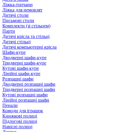
Ліжка-топчани
Ліжка для немовлят
Дитячі столи
Письмові столи
Комплекти (зі стільцем)
Парти
Дитячі крісла та стільці
Дитячі стільці
Дитячі компьютерні крісла
Шафи-купе
Дводверні шафи-купе
Тридверні шафи-купе
Кутові шафи-купе
Лінійні шафи-купе
Розпашні шафи
Дводверні розпашні шафи
Тридверні розпашні шафи
Кутові розпашні шафи
Лінійні розпашні шафи
Пенали
Комоди для іграшок
Книжкові полиці
Підлогові полиці
Навісні полиці
Дошки