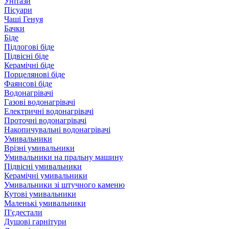
Унітази
Пісуари
Чаші Генуя
Бачки
Біде
Підлогові біде
Підвісні біде
Керамічні біде
Порцелянові біде
Фаянсові біде
Водонагрівачі
Газові водонагрівачі
Електричні водонагрівачі
Проточні водонагрівачі
Накопичувальні водонагрівачі
Умивальники
Врізні умивальники
Умивальники на пральну машину
Підвісні умивальники
Керамічні умивальники
Умивальники зі штучного каменю
Кутові умивальники
Маленькі умивальники
П'єдестали
Душові гарнітури