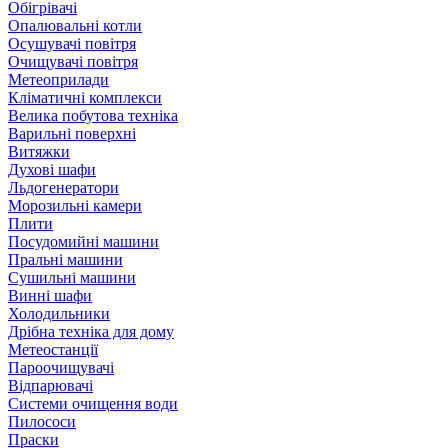
Обігрівачі
Опалювальні котли
Осушувачі повітря
Очищувачі повітря
Метеоприлади
Кліматичні комплекси
Велика побутова техніка
Варильні поверхні
Витяжки
Духові шафи
Льдогенератори
Морозильні камери
Плити
Посудомийні машини
Пральні машини
Сушильні машини
Винні шафи
Холодильники
Дрібна техніка для дому
Метеостанції
Пароочищувачі
Відпарювачі
Системи очищення води
Пилососи
Праски