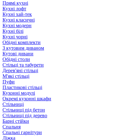
Прямі кухні
Кухні лофт
Кухні хай-тек
Кухні класичні
Кухні модерн
Кухні білі
Кухні чорні
Обідні комплекти
З кутовим диваном
Кутові дивани
Обідні столи
Стільці та табурети
Дерев'яні стільці
М'які стільці
Пуфи
Пластикові стільці
Кухонні модулі
Окремі кухонні шкафи
Стільниці
Стільниці під бетон
Стільниці під дерево
Барні стійки
Спальня
Спальні гарнітури
Ліжка