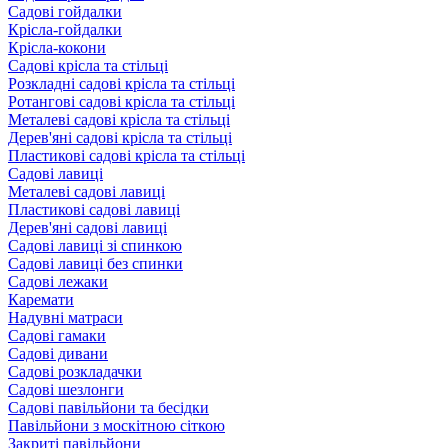
Садові гойдалки
Крісла-гойдалки
Крісла-кокони
Садові крісла та стільці
Розкладні садові крісла та стільці
Ротангові садові крісла та стільці
Металеві садові крісла та стільці
Дерев'яні садові крісла та стільці
Пластикові садові крісла та стільці
Садові лавиці
Металеві садові лавиці
Пластикові садові лавиці
Дерев'яні садові лавиці
Садові лавиці зі спинкою
Садові лавиці без спинки
Садові лежаки
Каремати
Надувні матраси
Садові гамаки
Садові дивани
Садові розкладачки
Садові шезлонги
Садові павільйони та бесідки
Павільйони з москітною сіткою
Закриті павільйони