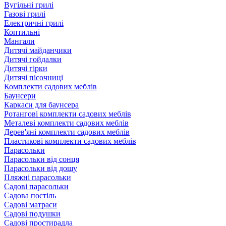
Вугільні грилі
Газові грилі
Електричні грилі
Коптильні
Мангали
Дитячі майданчики
Дитячі гойдалки
Дитячі гірки
Дитячі пісочниці
Комплекти садових меблів
Баунсери
Каркаси для баунсера
Ротангові комплекти садових меблів
Металеві комплекти садових меблів
Дерев'яні комплекти садових меблів
Пластикові комплекти садових меблів
Парасольки
Парасольки від сонця
Парасольки від дощу
Пляжні парасольки
Садові парасольки
Садова постіль
Садові матраси
Садові подушки
Садові простирадла