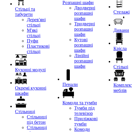
Розпашні шафи
Дводверні
Стільці та
Стелажі
розпашні
табурети
шафи
Дерев'яні
Тридверні
стільці
розпашні
М'які
Дивани
шафи
стільці
Кутові
Пуфи
розпашні
Пластикові
Крісла
шафи
стільці
Лінійні
розпашні
шафи
Стільці
Кухонні модулі
Пенали
Комплект
Окремі кухонні
меблів
шкафи
Комоди та тумби
Тумби під
Стільниці
телевізор
Стільниці
Приліжкові
під бетон
тумби
Стільниці
Комоди