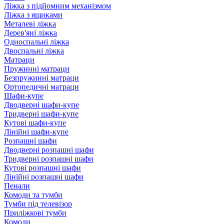
Ліжка з підйомним механізмом
Ліжка з ящиками
Металеві ліжка
Дерев'яні ліжка
Односпальні ліжка
Двоспальні ліжка
Матраци
Пружинні матраци
Безпружинні матраци
Ортопедичні матраци
Шафи-купе
Дводверні шафи-купе
Тридверні шафи-купе
Кутові шафи-купе
Лінійні шафи-купе
Розпашні шафи
Дводверні розпашні шафи
Тридверні розпашні шафи
Кутові розпашні шафи
Лінійні розпашні шафи
Пенали
Комоди та тумби
Тумби під телевізор
Приліжкові тумби
Комоди