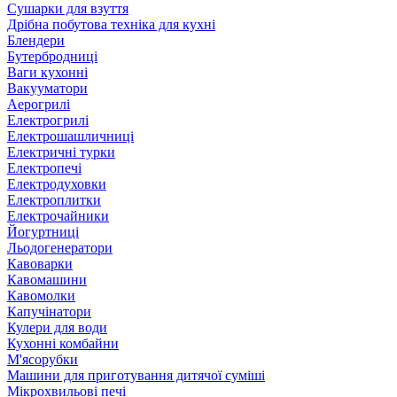
Сушарки для взуття
Дрібна побутова техніка для кухні
Блендери
Бутербродниці
Ваги кухонні
Вакууматори
Аерогрилі
Електрогрилі
Електрошашличниці
Електричні турки
Електропечі
Електродуховки
Електроплитки
Електрочайники
Йогуртниці
Льодогенератори
Кавоварки
Кавомашини
Кавомолки
Капучінатори
Кулери для води
Кухонні комбайни
М'ясорубки
Машини для приготування дитячої суміші
Мікрохвильові печі