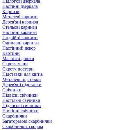
Підлогові дзеркала
Настінні дзеркала
Карнизи
Металеві карнизи
Дерев'яні карнизи
Стельові карнизи
Настінні карнизи
Подвійні карнизи
Одинарні карнизи
Настінний декор
Картини
Магнітні дошки
Скретч мапи
Скретч постери
Підставки для квітів
Металеві підставки
Дерев'яні підставки
Свічники
Підвісні свічники
Настільні свічники
Підлогові свічники
Настінні свічники
Скарбнички
Багаторазові скарбнички
Скарбнички з кодом