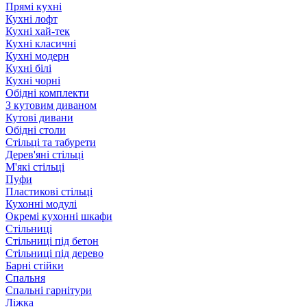
Прямі кухні
Кухні лофт
Кухні хай-тек
Кухні класичні
Кухні модерн
Кухні білі
Кухні чорні
Обідні комплекти
З кутовим диваном
Кутові дивани
Обідні столи
Стільці та табурети
Дерев'яні стільці
М'які стільці
Пуфи
Пластикові стільці
Кухонні модулі
Окремі кухонні шкафи
Стільниці
Стільниці під бетон
Стільниці під дерево
Барні стійки
Спальня
Спальні гарнітури
Ліжка