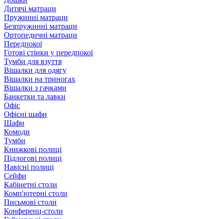
Дитячі матраци
Пружинні матраци
Безпружинні матраци
Ортопедичні матраци
Передпокої
Готові стінки у передпокої
Тумби для взуття
Вішалки для одягу
Вішалки на триногах
Вішалки з гачками
Банкетки та лавки
Офіс
Офісні шафи
Шафи
Комоди
Тумби
Книжкові полиці
Підлогові полиці
Навісні полиці
Сейфи
Кабінетні столи
Комп'ютерні столи
Письмові столи
Конференц-столи