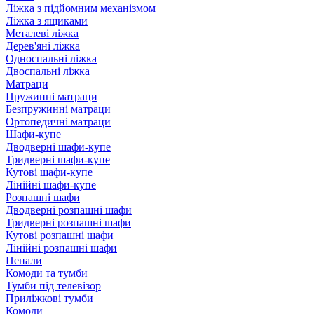
Ліжка з підйомним механізмом
Ліжка з ящиками
Металеві ліжка
Дерев'яні ліжка
Односпальні ліжка
Двоспальні ліжка
Матраци
Пружинні матраци
Безпружинні матраци
Ортопедичні матраци
Шафи-купе
Дводверні шафи-купе
Тридверні шафи-купе
Кутові шафи-купе
Лінійні шафи-купе
Розпашні шафи
Дводверні розпашні шафи
Тридверні розпашні шафи
Кутові розпашні шафи
Лінійні розпашні шафи
Пенали
Комоди та тумби
Тумби під телевізор
Приліжкові тумби
Комоди