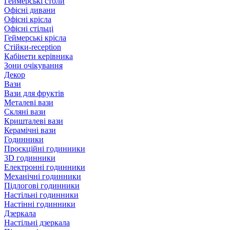
Геймерські столи
Офісні дивани
Офісні крісла
Офісні стільці
Геймерські крісла
Стійки-reception
Кабінети керівника
Зони очікування
Декор
Вази
Вази для фруктів
Металеві вази
Скляні вази
Кришталеві вази
Керамічні вази
Годинники
Проєкційні годинники
3D годинники
Електронні годинники
Механічні годинники
Підлогові годинники
Настільні годинники
Настінні годинники
Дзеркала
Настільні дзеркала