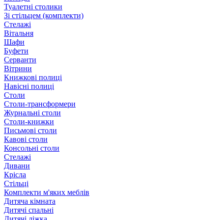
Туалетні столики
Зі стільцем (комплекти)
Стелажі
Вітальня
Шафи
Буфети
Серванти
Вітрини
Книжкові полиці
Навісні полиці
Столи
Столи-трансформери
Журнальні столи
Столи-книжки
Письмові столи
Кавові столи
Консольні столи
Стелажі
Дивани
Крісла
Стільці
Комплекти м'яких меблів
Дитяча кімната
Дитячі спальні
Дитячі ліжка