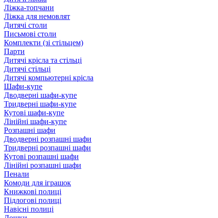
Ліжка-топчани
Ліжка для немовлят
Дитячі столи
Письмові столи
Комплекти (зі стільцем)
Парти
Дитячі крісла та стільці
Дитячі стільці
Дитячі компьютерні крісла
Шафи-купе
Дводверні шафи-купе
Тридверні шафи-купе
Кутові шафи-купе
Лінійні шафи-купе
Розпашні шафи
Дводверні розпашні шафи
Тридверні розпашні шафи
Кутові розпашні шафи
Лінійні розпашні шафи
Пенали
Комоди для іграшок
Книжкові полиці
Підлогові полиці
Навісні полиці
Дошки