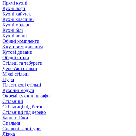
Прямі кухні
Кухні лофт
Кухні хай-тек
Кухні класичні
Кухні модерн
Кухні білі
Кухні чорні
Обідні комплекти
З кутовим диваном
Кутові дивани
Обідні столи
Стільці та табурети
Дерев'яні стільці
М'які стільці
Пуфи
Пластикові стільці
Кухонні модулі
Окремі кухонні шкафи
Стільниці
Стільниці під бетон
Стільниці під дерево
Барні стійки
Спальня
Спальні гарнітури
Ліжка