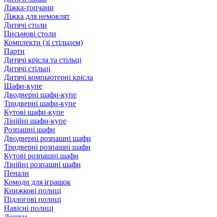
Ліжка-топчани
Ліжка для немовлят
Дитячі столи
Письмові столи
Комплекти (зі стільцем)
Парти
Дитячі крісла та стільці
Дитячі стільці
Дитячі компьютерні крісла
Шафи-купе
Дводверні шафи-купе
Тридверні шафи-купе
Кутові шафи-купе
Лінійні шафи-купе
Розпашні шафи
Дводверні розпашні шафи
Тридверні розпашні шафи
Кутові розпашні шафи
Лінійні розпашні шафи
Пенали
Комоди для іграшок
Книжкові полиці
Підлогові полиці
Навісні полиці
Дошки