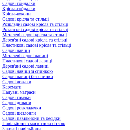
Садові гойдалки
Крісла-гойдалки
Крісла-кокони
Садові крісла та стільці
Розкладні садові крісла та стільці
Ротангові садові крісла та стільці
Металеві садові крісла та стільці
Дерев'яні садові крісла та стільці
Пластикові садові крісла та стільці
Садові лавиці
Металеві садові лавиці
Пластикові садові лавиці
Дерев'яні садові лавиці
Садові лавиці зі спинкою
Садові лавиці без спинки
Садові лежаки
Каремати
Надувні матраси
Садові гамаки
Садові дивани
Садові розкладачки
Садові шезлонги
Садові павільйони та бесідки
Павільйони з москітною сіткою
Закриті павільйони