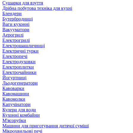
Сушарки для взуття
Дрібна побутова техніка для кухні
Блендери
Бутербродниці
Ваги кухонні
Вакууматори
Аерогрилі
Електрогрилі
Електрошашличниці
Електричні турки
Електропечі
Електродуховки
Електроплитки
Електрочайники
Йогуртниці
Льодогенератори
Кавоварки
Кавомашини
Кавомолки
Капучінатори
Кулери для води
Кухонні комбайни
М'ясорубки
Машини для приготування дитячої суміші
Мікрохвильові печі