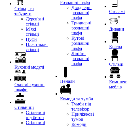
Розпашні шафи
Дводверні
Стільці та
Стелажі
розпашні
табурети
шафи
Дерев'яні
Тридверні
стільці
розпашні
М'які
Дивани
шафи
стільці
Кутові
Пуфи
розпашні
Пластикові
Крісла
шафи
стільці
Лінійні
розпашні
шафи
Стільці
Кухонні модулі
Пенали
Комплект
Окремі кухонні
меблів
шкафи
Комоди та тумби
Тумби під
Стільниці
телевізор
Стільниці
Приліжкові
під бетон
тумби
Стільниці
Комоди