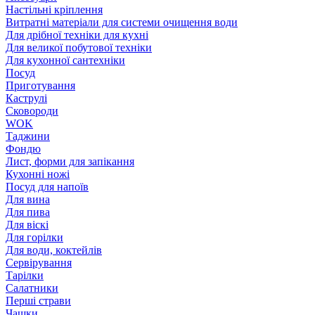
Настільні кріплення
Витратні матеріали для системи очищення води
Для дрібної техніки для кухні
Для великої побутової техніки
Для кухонної сантехніки
Посуд
Приготування
Каструлі
Сковороди
WOK
Таджини
Фондю
Лист, форми для запікання
Кухонні ножі
Посуд для напоїв
Для вина
Для пива
Для віскі
Для горілки
Для води, коктейлів
Сервірування
Тарілки
Салатники
Перші страви
Чашки