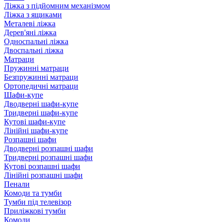
Ліжка з підйомним механізмом
Ліжка з ящиками
Металеві ліжка
Дерев'яні ліжка
Односпальні ліжка
Двоспальні ліжка
Матраци
Пружинні матраци
Безпружинні матраци
Ортопедичні матраци
Шафи-купе
Дводверні шафи-купе
Тридверні шафи-купе
Кутові шафи-купе
Лінійні шафи-купе
Розпашні шафи
Дводверні розпашні шафи
Тридверні розпашні шафи
Кутові розпашні шафи
Лінійні розпашні шафи
Пенали
Комоди та тумби
Тумби під телевізор
Приліжкові тумби
Комоди