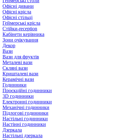
Геймерські столи
Офісні дивани
Офісні крісла
Офісні стільці
Геймерські крісла
Стійки-reception
Кабінети керівника
Зони очікування
Декор
Вази
Вази для фруктів
Металеві вази
Скляні вази
Кришталеві вази
Керамічні вази
Годинники
Проєкційні годинники
3D годинники
Електронні годинники
Механічні годинники
Підлогові годинники
Настільні годинники
Настінні годинники
Дзеркала
Настільні дзеркала