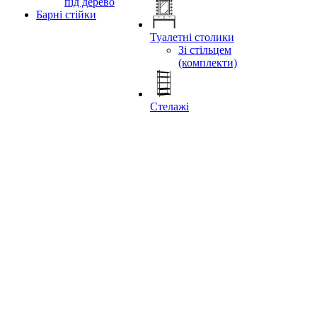
під дерево
Барні стійки
Туалетні столики
Зі стільцем
(комплекти)
Стелажі