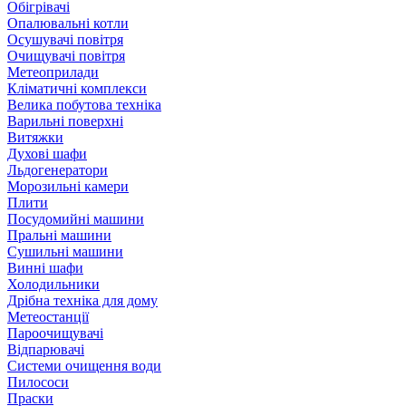
Обігрівачі
Опалювальні котли
Осушувачі повітря
Очищувачі повітря
Метеоприлади
Кліматичні комплекси
Велика побутова техніка
Варильні поверхні
Витяжки
Духові шафи
Льдогенератори
Морозильні камери
Плити
Посудомийні машини
Пральні машини
Сушильні машини
Винні шафи
Холодильники
Дрібна техніка для дому
Метеостанції
Пароочищувачі
Відпарювачі
Системи очищення води
Пилососи
Праски