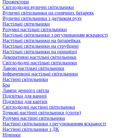
Прожектори
Світлодіодні вуличні світильники
Вуличні світильники на сонячних батареях
Вуличні світильники з датчиком руху
Настільні світильники
Розумні настільні світильники
Настільні світильники з регулюванням яскравості
Настільні світильники на батарейках
Настільні світильники на струбцині
Настільні світильники на прищіпці
Декоративні настільні світильники
Світлодіодні настільні світильники
Лавові настільні світильники
Інфрачервоні настільні світильники
Настінні світильники
Бра
Лампи денного світла
Підсвітки для ванної
Підсвітки для картин
Світлодіодні настінні світильники
Точкові настінні світильники (споти)
Розумні настінні світильники
Настінні світильники з регулюванням яскравості
Настінні світильники з ДК
Нічники