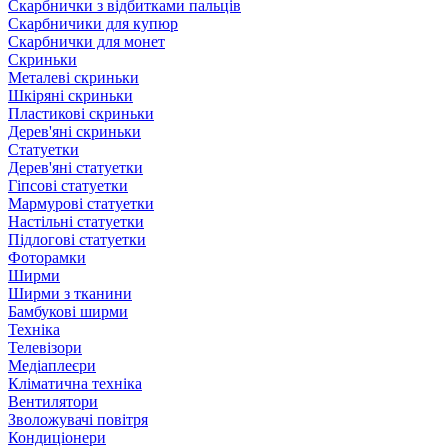
Скарбнички з відбитками пальців
Скарбничики для купюр
Скарбнички для монет
Скриньки
Металеві скриньки
Шкіряні скриньки
Пластикові скриньки
Дерев'яні скриньки
Статуетки
Дерев'яні статуетки
Гіпсові статуетки
Мармурові статуетки
Настільні статуетки
Підлогові статуетки
Фоторамки
Ширми
Ширми з тканини
Бамбукові ширми
Техніка
Телевізори
Медіаплеєри
Кліматична техніка
Вентилятори
Зволожувачі повітря
Кондиціонери