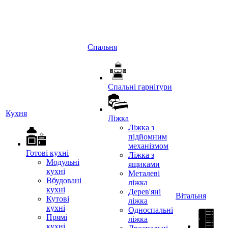
Спальня
Спальні гарнітури
Кухня
Ліжка
Ліжка з
підйомним
механізмом
Готові кухні
Ліжка з
Модульні
ящиками
кухні
Металеві
Вбудовані
ліжка
кухні
Дерев'яні
Вітальня
Кутові
ліжка
кухні
Односпальні
Прямі
ліжка
кухні