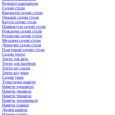
Відкриті павільйони
Садові столи
Квадратні садові столи
Овальні садові столи
Круглі садові столи
Прямокутні садові столи
Розкладні садові столи
Ротангові садові столи
Металеві садові столи
Дерев'яні садові столи
Пластикові садові столи
Садові тенти
Тенти для авто
Тенти для басейнів
Тенти від сонця
Тенти від дощу
Садові урни
Туристичні намети
Намети одномісні
Намети двомісні
Намети тримісні
Намети чотиримісні
Намети пляжні
Дитячі намети
Намети-шатро