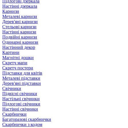
Підлогові дзеркала
Настінні дзеркала
Карнизи
Металеві карнизи
Дерев'яні карнизи
Стельові карнизи
Настінні карнизи
Подвійні карнизи
Одинарні карнизи
Настінний декор
Картини
Магнітні дошки
Скретч мапи
Скретч постери
Підставки для квітів
Металеві підставки
Дерев'яні підставки
Свічники
Підвісні свічники
Настільні свічники
Підлогові свічники
Настінні свічники
Скарбнички
Багаторазові скарбнички
Скарбнички з кодом