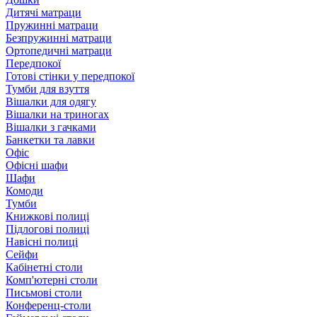
Дитячі матраци
Пружинні матраци
Безпружинні матраци
Ортопедичні матраци
Передпокої
Готові стінки у передпокої
Тумби для взуття
Вішалки для одягу
Вішалки на триногах
Вішалки з гачками
Банкетки та лавки
Офіс
Офісні шафи
Шафи
Комоди
Тумби
Книжкові полиці
Підлогові полиці
Навісні полиці
Сейфи
Кабінетні столи
Комп'ютерні столи
Письмові столи
Конференц-столи