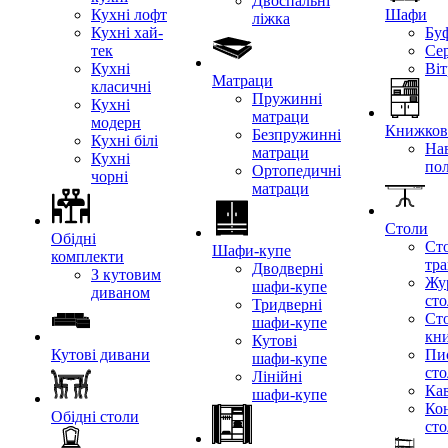
Двоспальні
Кухні лофт
Шафи
ліжка
Кухні хай-
Бу
тек
Се
Кухні
Ві
Матраци
класичні
Пружинні
Кухні
матраци
модерн
Книжкові
Безпружинні
Кухні білі
Нав
матраци
Кухні
по
Ортопедичні
чорні
матраци
Столи
Обідні
Ст
Шафи-купе
комплекти
тр
Дводверні
З кутовим
Жу
шафи-купе
диваном
ст
Тридверні
Ст
шафи-купе
кн
Кутові
Кутові дивани
Пи
шафи-купе
ст
Лінійні
Кав
шафи-купе
Ко
Обідні столи
ст