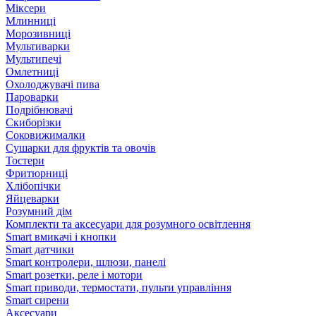
Міксери
Млинниці
Морозивниці
Мультиварки
Мультипечі
Омлетниці
Охолоджувачі пива
Пароварки
Подрібнювачі
Скиборізки
Соковижималки
Сушарки для фруктів та овочів
Тостери
Фритюрниці
Хлібопічки
Яйцеварки
Розумний дім
Комплекти та аксесуари для розумного освітлення
Smart вмикачі і кнопки
Smart датчики
Smart контролери, шлюзи, панелі
Smart розетки, реле і мотори
Smart приводи, термостати, пульти управління
Smart сирени
Аксесуари