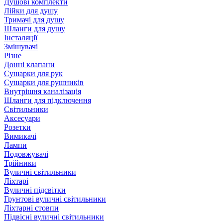
Душові комплекти
Лійки для душу
Тримачі для душу
Шланги для душу
Інсталяції
Змішувачі
Різне
Донні клапани
Сушарки для рук
Сушарки для рушників
Внутрішня каналізація
Шланги для підключення
Світильники
Аксесуари
Розетки
Вимикачі
Лампи
Подовжувачі
Трійники
Вуличні світильники
Ліхтарі
Вуличні підсвітки
Грунтові вуличні світильники
Ліхтарні стовпи
Підвісні вуличні світильники