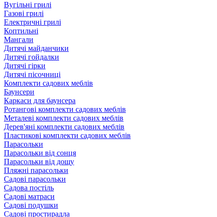
Вугільні грилі
Газові грилі
Електричні грилі
Коптильні
Мангали
Дитячі майданчики
Дитячі гойдалки
Дитячі гірки
Дитячі пісочниці
Комплекти садових меблів
Баунсери
Каркаси для баунсера
Ротангові комплекти садових меблів
Металеві комплекти садових меблів
Дерев'яні комплекти садових меблів
Пластикові комплекти садових меблів
Парасольки
Парасольки від сонця
Парасольки від дощу
Пляжні парасольки
Садові парасольки
Садова постіль
Садові матраси
Садові подушки
Садові простирадла