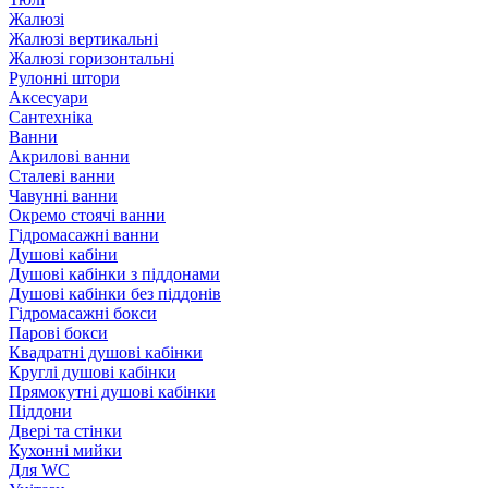
Жалюзі
Жалюзі вертикальні
Жалюзі горизонтальні
Рулонні штори
Аксесуари
Сантехніка
Ванни
Акрилові ванни
Сталеві ванни
Чавунні ванни
Окремо стоячі ванни
Гідромасажні ванни
Душові кабіни
Душові кабінки з піддонами
Душові кабінки без піддонів
Гідромасажні бокси
Парові бокси
Квадратні душові кабінки
Круглі душові кабінки
Прямокутні душові кабінки
Піддони
Двері та стінки
Кухонні мийки
Для WC