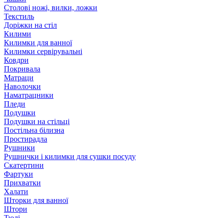
Столові ножі, вилки, ложки
Текстиль
Доріжки на стіл
Килими
Килимки для ванної
Килимки сервірувальні
Ковдри
Покривала
Матраци
Наволочки
Наматрацники
Пледи
Подушки
Подушки на стільці
Постільна білизна
Простирадла
Рушники
Рушнички і килимки для сушки посуду
Скатертини
Фартуки
Прихватки
Халати
Шторки для ванної
Штори
Тюлі