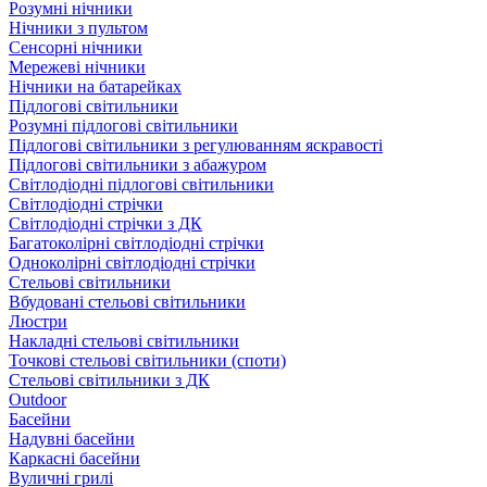
Розумні нічники
Нічники з пультом
Сенсорні нічники
Мережеві нічники
Нічники на батарейках
Підлогові світильники
Розумні підлогові світильники
Підлогові світильники з регулюванням яскравості
Підлогові світильники з абажуром
Світлодіодні підлогові світильники
Світлодіодні стрічки
Світлодіодні стрічки з ДК
Багатоколірні світлодіодні стрічки
Одноколірні світлодіодні стрічки
Стельові світильники
Вбудовані стельові світильники
Люстри
Накладні стельові світильники
Точкові стельові світильники (споти)
Стельові світильники з ДК
Outdoor
Басейни
Надувні басейни
Каркасні басейни
Вуличні грилі