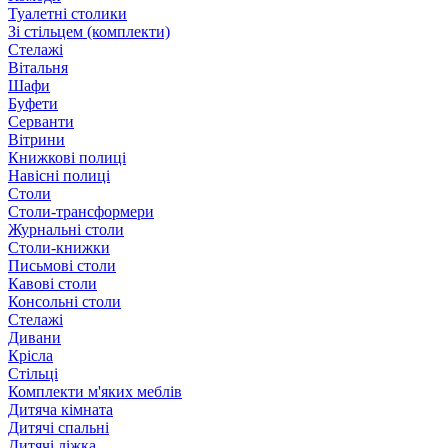
Туалетні столики
Зі стільцем (комплекти)
Стелажі
Вітальня
Шафи
Буфети
Серванти
Вітрини
Книжкові полиці
Навісні полиці
Столи
Столи-трансформери
Журнальні столи
Столи-книжки
Письмові столи
Кавові столи
Консольні столи
Стелажі
Дивани
Крісла
Стільці
Комплекти м'яких меблів
Дитяча кімната
Дитячі спальні
Дитячі ліжка