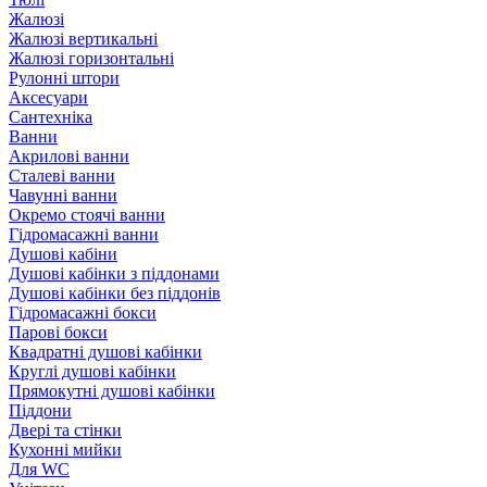
Жалюзі
Жалюзі вертикальні
Жалюзі горизонтальні
Рулонні штори
Аксесуари
Сантехніка
Ванни
Акрилові ванни
Сталеві ванни
Чавунні ванни
Окремо стоячі ванни
Гідромасажні ванни
Душові кабіни
Душові кабінки з піддонами
Душові кабінки без піддонів
Гідромасажні бокси
Парові бокси
Квадратні душові кабінки
Круглі душові кабінки
Прямокутні душові кабінки
Піддони
Двері та стінки
Кухонні мийки
Для WC