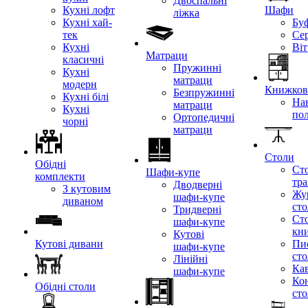
Двоспальні
Кухні лофт
Шафи
ліжка
Кухні хай-
Бу
тек
Се
Кухні
Ві
Матраци
класичні
Пружинні
Кухні
матраци
модерн
Книжкові
Безпружинні
Кухні білі
Нав
матраци
Кухні
по
Ортопедичні
чорні
матраци
Столи
Обідні
Ст
Шафи-купе
комплекти
тр
Дводверні
З кутовим
Жу
шафи-купе
диваном
ст
Тридверні
Ст
шафи-купе
кн
Кутові
Кутові дивани
Пи
шафи-купе
ст
Лінійні
Кав
шафи-купе
Ко
Обідні столи
ст