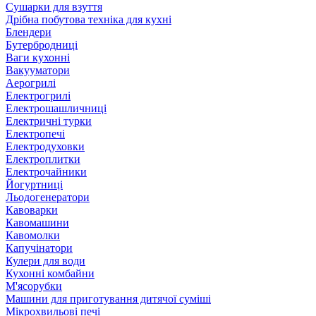
Сушарки для взуття
Дрібна побутова техніка для кухні
Блендери
Бутербродниці
Ваги кухонні
Вакууматори
Аерогрилі
Електрогрилі
Електрошашличниці
Електричні турки
Електропечі
Електродуховки
Електроплитки
Електрочайники
Йогуртниці
Льодогенератори
Кавоварки
Кавомашини
Кавомолки
Капучінатори
Кулери для води
Кухонні комбайни
М'ясорубки
Машини для приготування дитячої суміші
Мікрохвильові печі