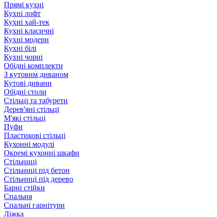
Прямі кухні
Кухні лофт
Кухні хай-тек
Кухні класичні
Кухні модерн
Кухні білі
Кухні чорні
Обідні комплекти
З кутовим диваном
Кутові дивани
Обідні столи
Стільці та табурети
Дерев'яні стільці
М'які стільці
Пуфи
Пластикові стільці
Кухонні модулі
Окремі кухонні шкафи
Стільниці
Стільниці під бетон
Стільниці під дерево
Барні стійки
Спальня
Спальні гарнітури
Ліжка