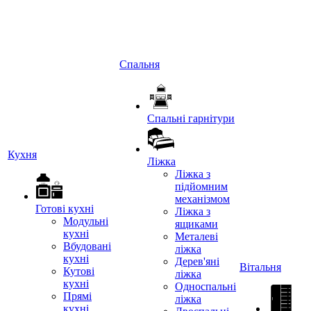
Спальня
Спальні гарнітури
Кухня
Ліжка
Ліжка з
підйомним
механізмом
Готові кухні
Ліжка з
Модульні
ящиками
кухні
Металеві
Вбудовані
ліжка
кухні
Дерев'яні
Вітальня
Кутові
ліжка
кухні
Односпальні
Прямі
ліжка
кухні