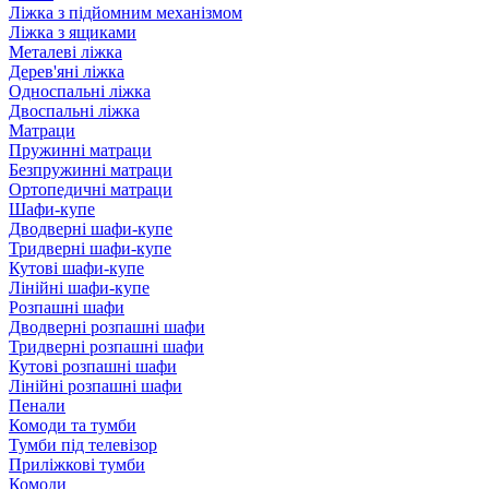
Ліжка з підйомним механізмом
Ліжка з ящиками
Металеві ліжка
Дерев'яні ліжка
Односпальні ліжка
Двоспальні ліжка
Матраци
Пружинні матраци
Безпружинні матраци
Ортопедичні матраци
Шафи-купе
Дводверні шафи-купе
Тридверні шафи-купе
Кутові шафи-купе
Лінійні шафи-купе
Розпашні шафи
Дводверні розпашні шафи
Тридверні розпашні шафи
Кутові розпашні шафи
Лінійні розпашні шафи
Пенали
Комоди та тумби
Тумби під телевізор
Приліжкові тумби
Комоди