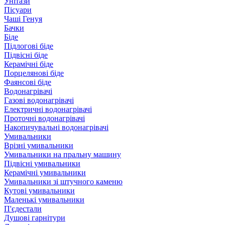
Унітази
Пісуари
Чаші Генуя
Бачки
Біде
Підлогові біде
Підвісні біде
Керамічні біде
Порцелянові біде
Фаянсові біде
Водонагрівачі
Газові водонагрівачі
Електричні водонагрівачі
Проточні водонагрівачі
Накопичувальні водонагрівачі
Умивальники
Врізні умивальники
Умивальники на пральну машину
Підвісні умивальники
Керамічні умивальники
Умивальники зі штучного каменю
Кутові умивальники
Маленькі умивальники
П'єдестали
Душові гарнітури