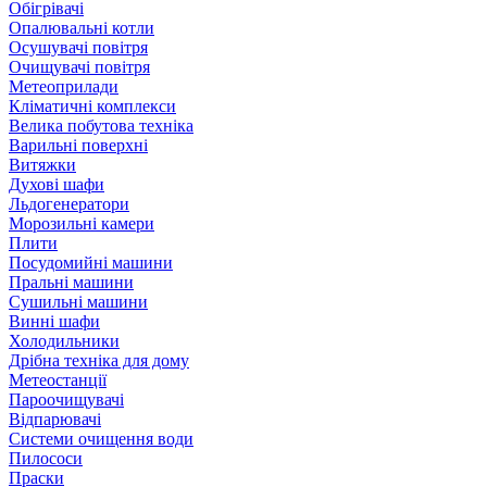
Обігрівачі
Опалювальні котли
Осушувачі повітря
Очищувачі повітря
Метеоприлади
Кліматичні комплекси
Велика побутова техніка
Варильні поверхні
Витяжки
Духові шафи
Льдогенератори
Морозильні камери
Плити
Посудомийні машини
Пральні машини
Сушильні машини
Винні шафи
Холодильники
Дрібна техніка для дому
Метеостанції
Пароочищувачі
Відпарювачі
Системи очищення води
Пилососи
Праски