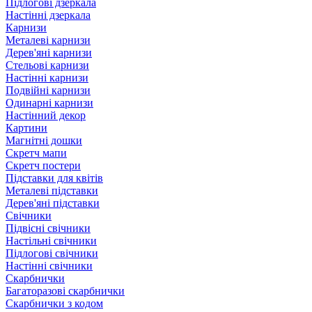
Підлогові дзеркала
Настінні дзеркала
Карнизи
Металеві карнизи
Дерев'яні карнизи
Стельові карнизи
Настінні карнизи
Подвійні карнизи
Одинарні карнизи
Настінний декор
Картини
Магнітні дошки
Скретч мапи
Скретч постери
Підставки для квітів
Металеві підставки
Дерев'яні підставки
Свічники
Підвісні свічники
Настільні свічники
Підлогові свічники
Настінні свічники
Скарбнички
Багаторазові скарбнички
Скарбнички з кодом