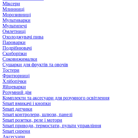
Міксери
Млинниці
Морозивниці
Мультиварки
Мультипечі
Омлетниці
Охолоджувачі пива
Пароварки
Подрібнювачі
Скиборізки
Соковижималки
Сушарки для фруктів та овочів
Тостери
Фритюрниці
Хлібопічки
Яйцеварки
Розумний дім
Комплекти та аксесуари для розумного освітлення
Smart вмикачі і кнопки
Smart датчики
Smart контролери, шлюзи, панелі
Smart розетки, реле і мотори
Smart приводи, термостати, пульти управління
Smart сирени
Аксесуари