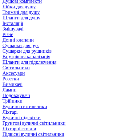
Душові комплекти
Лійки для душу
Тримачі для душу
Шланги для душу
Інсталяції
Змішувачі
Різне
Донні клапани
Сушарки для рук
Сушарки для рушників
Внутрішня каналізація
Шланги для підключення
Світильники
Аксесуари
Розетки
Вимикачі
Лампи
Подовжувачі
Трійники
Вуличні світильники
Ліхтарі
Вуличні підсвітки
Грунтові вуличні світильники
Ліхтарні стовпи
Підвісні вуличні світильники