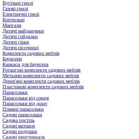
Вугільні грилі
Газові грилі
Електричні грилі
Коптильні
Мангали
Дитячі майданчики
Дитячі гойдалки
Дитячі гірки
Дитячі пісочниці
Комплекти садових меблів
Баунсери
Каркаси для баунсера
Ротангові комплекти садових меблів
Металеві комплекти садових меблів
Дерев'яні комплекти садових меблів
Пластикові комплекти садових меблів
Парасольки
Парасольки від сонця
Парасольки від дощу
Пляжні парасольки
Садові парасольки
Садова постіль
Садові матраси
Садові подушки
Садові простирадла