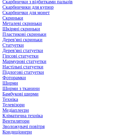
Скарбнички з відбитками пальців
Скарбничики для купюр
Скарбнички для монет
Скриньки
Металеві скриньки
Шкіряні скриньки
Пластикові скриньки
Дерев'яні скриньки
Статуетки
Дерев'яні статуетки
Гіпсові статуетки
Мармурові статуетки
Настільні статуетки
Підлогові статуетки
Фоторамки
Ширми
Ширми з тканини
Бамбукові ширми
Техніка
Телевізори
Медіаплеєри
Кліматична техніка
Вентилятори
Зволожувачі повітря
Кондиціонери