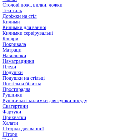
Столові ножі, вилки, ложки
Текстиль
Доріжки на стіл
Килими
Килимки для ванної
Килимки сервірувальні
Ковдри
Покривала
Матраци
Наволочки
Наматрацники
Пледи
Подушки
Подушки на стільці
Постільна білизна
Простирадла
Рушники
Рушнички і килимки для сушки посуду
Скатертини
Фартуки
Прихватки
Халати
Шторки для ванної
Штори
Тюлі