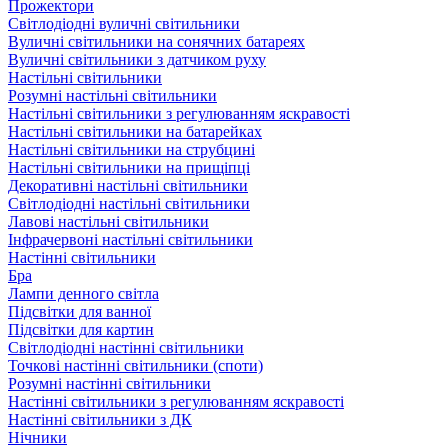
Прожектори
Світлодіодні вуличні світильники
Вуличні світильники на сонячних батареях
Вуличні світильники з датчиком руху
Настільні світильники
Розумні настільні світильники
Настільні світильники з регулюванням яскравості
Настільні світильники на батарейках
Настільні світильники на струбцині
Настільні світильники на прищіпці
Декоративні настільні світильники
Світлодіодні настільні світильники
Лавові настільні світильники
Інфрачервоні настільні світильники
Настінні світильники
Бра
Лампи денного світла
Підсвітки для ванної
Підсвітки для картин
Світлодіодні настінні світильники
Точкові настінні світильники (споти)
Розумні настінні світильники
Настінні світильники з регулюванням яскравості
Настінні світильники з ДК
Нічники