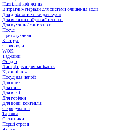
Настільні кріплення
Витратні матеріали для системи очищення води
Для дрібної техніки для кухні
Для великої побутової техніки
Для кухонної сантехніки
Посуд
Приготування
Каструлі
Сковороди
WOK
Таджини
Фондю
Лист, форми для запікання
Кухонні ножі
Посуд для напоїв
Для вина
Для пива
Для віскі
Для горілки
Для води, коктейлів
Сервірування
Тарілки
Салатники
Перші страви
Чашки