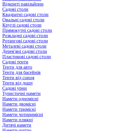
Відкриті павільйони
Садові столи
Квадратні садові столи
Овальні садові столи
Круглі садові столи
Прямокутні садові столи
Розкладні садові столи
Ротангові садові столи
Металеві садові столи
Дерев'яні садові столи
Пластикові садові столи
Садові тенти
Тенти для авто
Тенти для басейнів
Тенти від сонця
Тенти від дощу
Садові урни
Туристичні намети
Намети одномісні
Намети двомісні
Намети тримісні
Намети чотиримісні
Намети пляжні
Дитячі намети
Намети-шатро