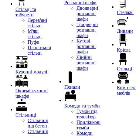
Розпашні шафи
Дводверні
Стільці та
Стелажі
розпашні
табурети
шафи
Дерев'яні
Тридверні
стільці
розпашні
М'які
Дивани
шафи
стільці
Кутові
Пуфи
розпашні
Пластикові
Крісла
шафи
стільці
Лінійні
розпашні
шафи
Стільці
Кухонні модулі
Пенали
Комплект
Окремі кухонні
меблів
шкафи
Комоди та тумби
Тумби під
Стільниці
телевізор
Стільниці
Приліжкові
під бетон
тумби
Стільниці
Комоди