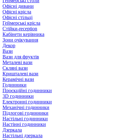
Геймерські столи
Офісні дивани
Офісні крісла
Офісні стільці
Геймерські крісла
Стійки-reception
Кабінети керівника
Зони очікування
Декор
Вази
Вази для фруктів
Металеві вази
Скляні вази
Кришталеві вази
Керамічні вази
Годинники
Проєкційні годинники
3D годинники
Електронні годинники
Механічні годинники
Підлогові годинники
Настільні годинники
Настінні годинники
Дзеркала
Настільні дзеркала