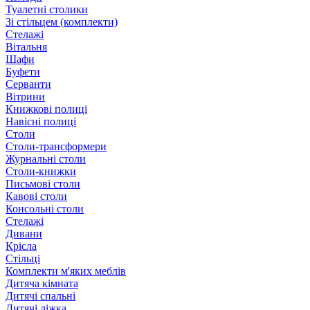
Туалетні столики
Зі стільцем (комплекти)
Стелажі
Вітальня
Шафи
Буфети
Серванти
Вітрини
Книжкові полиці
Навісні полиці
Столи
Столи-трансформери
Журнальні столи
Столи-книжки
Письмові столи
Кавові столи
Консольні столи
Стелажі
Дивани
Крісла
Стільці
Комплекти м'яких меблів
Дитяча кімната
Дитячі спальні
Дитячі ліжка