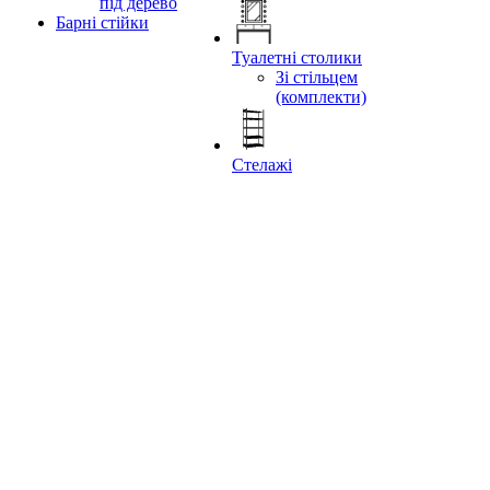
під дерево
Барні стійки
Туалетні столики
Зі стільцем
(комплекти)
Стелажі