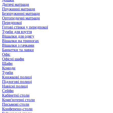
Дитячі матраци
Пружинні матраци
Безпружинні матраци
Ортопедичні матраци
Передпокої
Готові стінки у передпокої
Тумби для взуття
Вішалки для одягу
Вішалки на триногах
Вішалки з гачками
Банкетки та лавки
Офіс
Офісні шафи
Шафи
Комоди
Тумби
Книжкові полиці
Підлогові полиці
Навісні полиці
Сейфи
Кабінетні столи
Комп'ютерні столи
Письмові столи
Конференц-столи