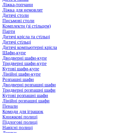
Ліжка-топчани
Ліжка для немовлят
Дитячі столи
Письмові столи
Комплекти (зі стільцем)
Парти
Дитячі крісла та стільці
Дитячі стільці
Дитячі компьютерні крісла
Шафи-купе
Дводверні шафи-купе
Тридверні шафи-купе
Кутові шафи-купе
Лінійні шафи-купе
Розпашні шафи
Дводверні розпашні шафи
Тридверні розпашні шафи
Кутові розпашні шафи
Лінійні розпашні шафи
Пенали
Комоди для іграшок
Книжкові полиці
Підлогові полиці
Навісні полиці
Дошки