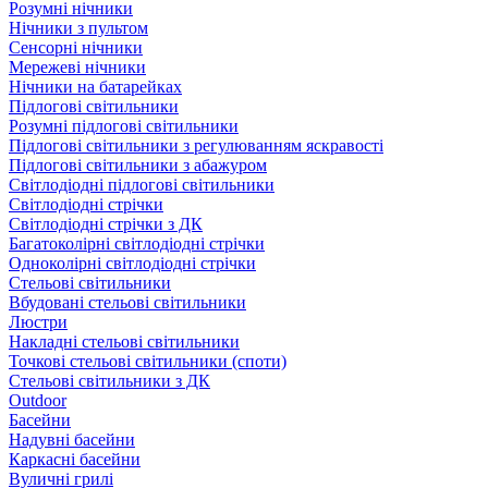
Розумні нічники
Нічники з пультом
Сенсорні нічники
Мережеві нічники
Нічники на батарейках
Підлогові світильники
Розумні підлогові світильники
Підлогові світильники з регулюванням яскравості
Підлогові світильники з абажуром
Світлодіодні підлогові світильники
Світлодіодні стрічки
Світлодіодні стрічки з ДК
Багатоколірні світлодіодні стрічки
Одноколірні світлодіодні стрічки
Стельові світильники
Вбудовані стельові світильники
Люстри
Накладні стельові світильники
Точкові стельові світильники (споти)
Стельові світильники з ДК
Outdoor
Басейни
Надувні басейни
Каркасні басейни
Вуличні грилі