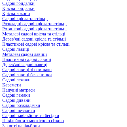
Садові гойдалки
Крісла-гойдалки
Крісла-кокони
Садові крісла та стільці
Розкладні садові крісла та стільці
Ротангові садові крісла та стільці
Металеві садові крісла та стільці
Дерев'яні садові крісла та стільці
Пластикові садові крісла та стільці
Садові лавиці
Металеві садові лавиці
Пластикові садові лавиці
Дерев'яні садові лавиці
Садові лавиці зі спинкою
Садові лавиці без спинки
Садові лежаки
Каремати
Надувні матраси
Садові гамаки
Садові дивани
Садові розкладачки
Садові шезлонги
Садові павільйони та бесідки
Павільйони з москітною сіткою
Закриті павільйони