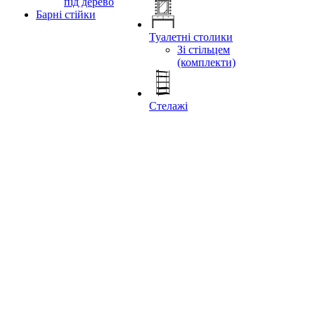
під дерево
Барні стійки
Туалетні столики
Зі стільцем
(комплекти)
Стелажі