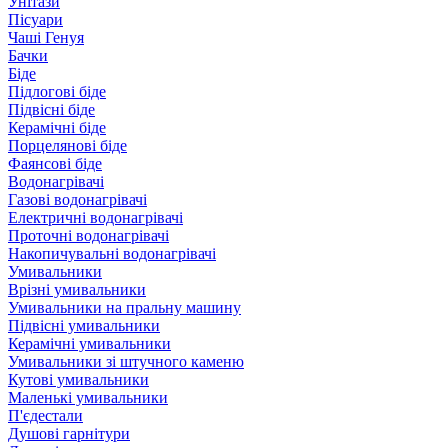
Унітази
Пісуари
Чаші Генуя
Бачки
Біде
Підлогові біде
Підвісні біде
Керамічні біде
Порцелянові біде
Фаянсові біде
Водонагрівачі
Газові водонагрівачі
Електричні водонагрівачі
Проточні водонагрівачі
Накопичувальні водонагрівачі
Умивальники
Врізні умивальники
Умивальники на пральну машину
Підвісні умивальники
Керамічні умивальники
Умивальники зі штучного каменю
Кутові умивальники
Маленькі умивальники
П'єдестали
Душові гарнітури