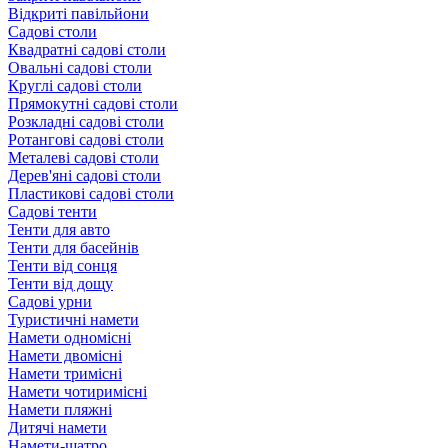
Відкриті павільйони
Садові столи
Квадратні садові столи
Овальні садові столи
Круглі садові столи
Прямокутні садові столи
Розкладні садові столи
Ротангові садові столи
Металеві садові столи
Дерев'яні садові столи
Пластикові садові столи
Садові тенти
Тенти для авто
Тенти для басейнів
Тенти від сонця
Тенти від дощу
Садові урни
Туристичні намети
Намети одномісні
Намети двомісні
Намети тримісні
Намети чотиримісні
Намети пляжні
Дитячі намети
Намети-шатро