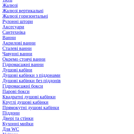
Жалюзі
Жалюзі вертикальні
Жалюзі горизонтальні
Рулонні штори
Аксесуари
Сантехніка
Ванни
Акрилові ванни
Сталеві ванни
Чавунні ванни
Окремо стоячі ванни
Гідромасажні ванни
Душові кабіни
Душові кабінки з піддонами
Душові кабінки без піддонів
Гідромасажні бокси
Парові бокси
Квадратні душові кабінки
Круглі душові кабінки
Прямокутні душові кабінки
Піддони
Двері та стінки
Кухонні мийки
Для WC