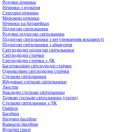
Розумні нічники
Нічники з пультом
Сенсорні нічники
Мережеві нічники
Нічники на батарейках
Підлогові світильники
Розумні підлогові світильники
Підлогові світильники з регулюванням яскравості
Підлогові світильники з абажуром
Світлодіодні підлогові світильники
Світлодіодні стрічки
Світлодіодні стрічки з ДК
Багатоколірні світлодіодні стрічки
Одноколірні світлодіодні стрічки
Стельові світильники
Вбудовані стельові світильники
Люстри
Накладні стельові світильники
Точкові стельові світильники (споти)
Стельові світильники з ДК
Outdoor
Басейни
Надувні басейни
Каркасні басейни
Вуличні грилі