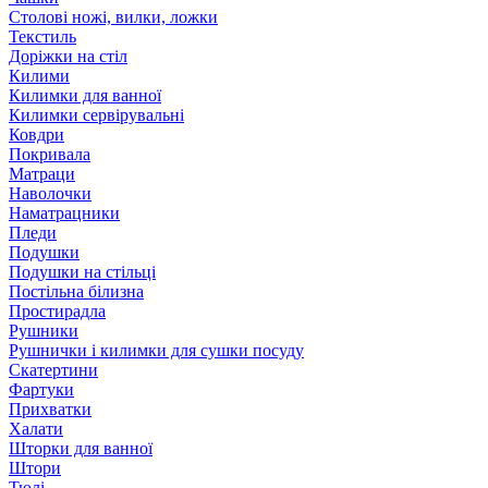
Столові ножі, вилки, ложки
Текстиль
Доріжки на стіл
Килими
Килимки для ванної
Килимки сервірувальні
Ковдри
Покривала
Матраци
Наволочки
Наматрацники
Пледи
Подушки
Подушки на стільці
Постільна білизна
Простирадла
Рушники
Рушнички і килимки для сушки посуду
Скатертини
Фартуки
Прихватки
Халати
Шторки для ванної
Штори
Тюлі