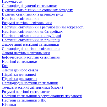
Прожектори
Світлодіодні вуличні світильники
Вуличні світильники на сонячних батареях
Вуличні світильники з датчиком руху
Настільні світильники
Розумні настільні світильники
Настільні світильники з регулюванням яскравості
Настільні світильники на батарейках
Настільні світильники на струбцині
Настільні світильники на прищіпці
Декоративні настільні світильники
Світлодіодні настільні світильники
Лавові настільні світильники
Інфрачервоні настільні світильники
Настінні світильники
Бра
Лампи денного світла
Підсвітки для ванної
Підсвітки для картин
Світлодіодні настінні світильники
Точкові настінні світильники (споти)
Розумні настінні світильники
Настінні світильники з регулюванням яскравості
Настінні світильники з ДК
Нічники