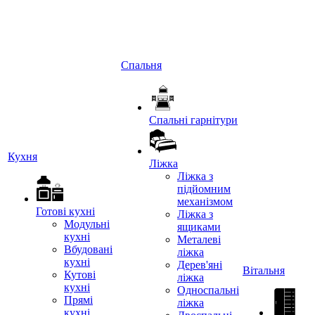
Спальня
Спальні гарнітури
Кухня
Ліжка
Ліжка з
підйомним
механізмом
Готові кухні
Ліжка з
Модульні
ящиками
кухні
Металеві
Вбудовані
ліжка
кухні
Дерев'яні
Вітальня
Кутові
ліжка
кухні
Односпальні
Прямі
ліжка
кухні