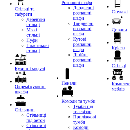
Розпашні шафи
Дводверні
Стільці та
Стелажі
розпашні
табурети
шафи
Дерев'яні
Тридверні
стільці
розпашні
М'які
Дивани
шафи
стільці
Кутові
Пуфи
розпашні
Пластикові
Крісла
шафи
стільці
Лінійні
розпашні
шафи
Стільці
Кухонні модулі
Пенали
Комплект
Окремі кухонні
меблів
шкафи
Комоди та тумби
Тумби під
Стільниці
телевізор
Стільниці
Приліжкові
під бетон
тумби
Стільниці
Комоди