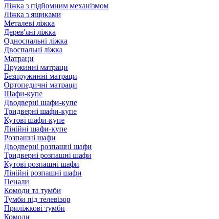
Ліжка з підйомним механізмом
Ліжка з ящиками
Металеві ліжка
Дерев'яні ліжка
Односпальні ліжка
Двоспальні ліжка
Матраци
Пружинні матраци
Безпружинні матраци
Ортопедичні матраци
Шафи-купе
Дводверні шафи-купе
Тридверні шафи-купе
Кутові шафи-купе
Лінійні шафи-купе
Розпашні шафи
Дводверні розпашні шафи
Тридверні розпашні шафи
Кутові розпашні шафи
Лінійні розпашні шафи
Пенали
Комоди та тумби
Тумби під телевізор
Приліжкові тумби
Комоди