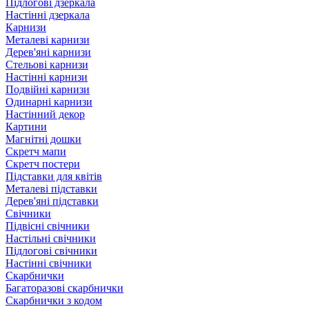
Підлогові дзеркала
Настінні дзеркала
Карнизи
Металеві карнизи
Дерев'яні карнизи
Стельові карнизи
Настінні карнизи
Подвійні карнизи
Одинарні карнизи
Настінний декор
Картини
Магнітні дошки
Скретч мапи
Скретч постери
Підставки для квітів
Металеві підставки
Дерев'яні підставки
Свічники
Підвісні свічники
Настільні свічники
Підлогові свічники
Настінні свічники
Скарбнички
Багаторазові скарбнички
Скарбнички з кодом