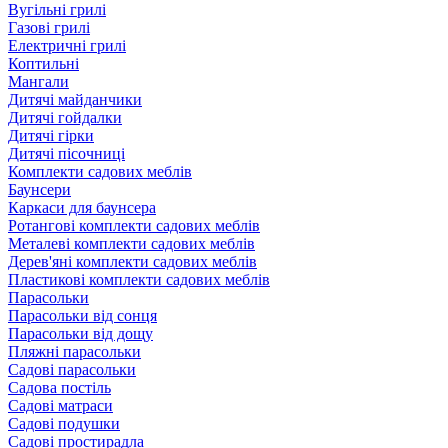
Вугільні грилі
Газові грилі
Електричні грилі
Коптильні
Мангали
Дитячі майданчики
Дитячі гойдалки
Дитячі гірки
Дитячі пісочниці
Комплекти садових меблів
Баунсери
Каркаси для баунсера
Ротангові комплекти садових меблів
Металеві комплекти садових меблів
Дерев'яні комплекти садових меблів
Пластикові комплекти садових меблів
Парасольки
Парасольки від сонця
Парасольки від дощу
Пляжні парасольки
Садові парасольки
Садова постіль
Садові матраси
Садові подушки
Садові простирадла