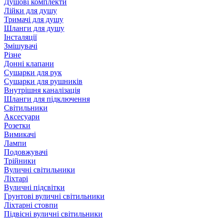
Душові комплекти
Лійки для душу
Тримачі для душу
Шланги для душу
Інсталяції
Змішувачі
Різне
Донні клапани
Сушарки для рук
Сушарки для рушників
Внутрішня каналізація
Шланги для підключення
Світильники
Аксесуари
Розетки
Вимикачі
Лампи
Подовжувачі
Трійники
Вуличні світильники
Ліхтарі
Вуличні підсвітки
Грунтові вуличні світильники
Ліхтарні стовпи
Підвісні вуличні світильники