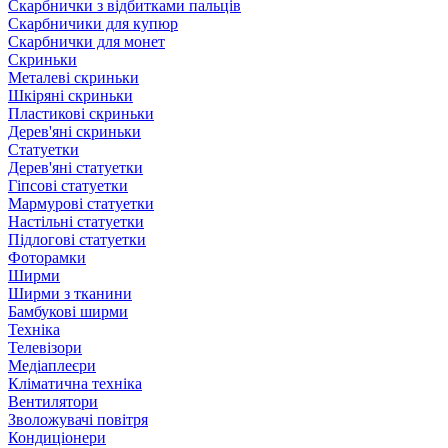
Скарбнички з відбитками пальців
Скарбничики для купюр
Скарбнички для монет
Скриньки
Металеві скриньки
Шкіряні скриньки
Пластикові скриньки
Дерев'яні скриньки
Статуетки
Дерев'яні статуетки
Гіпсові статуетки
Мармурові статуетки
Настільні статуетки
Підлогові статуетки
Фоторамки
Ширми
Ширми з тканини
Бамбукові ширми
Техніка
Телевізори
Медіаплеєри
Кліматична техніка
Вентилятори
Зволожувачі повітря
Кондиціонери