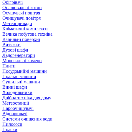
Обігрівачі
Опалювальні котли
Осушувачі повітря
Очищувачі повітря
Метеоприлади
Кліматичні комплекси
Велика побутова техніка
Варильні поверхні
Витяжки
Духові шафи
Льдогенератори
Морозильні камери
Плити
Посудомийні машини
Пральні машини
Сушильні машини
Винні шафи
Холодильники
Дрібна техніка для дому
Метеостанції
Пароочищувачі
Відпарювачі
Системи очищення води
Пилососи
Праски