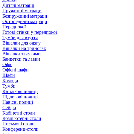
Дитячі матраци
Пружинні матраци
Безпружинні матраци
Ортопедичні матраци
Передпокої
Готові стінки у передпокої
Тумби для взуття
Вішалки для одягу
Вішалки на триногах
Вішалки з гачками
Банкетки та лавки
Офіс
Офісні шафи
Шафи
Комоди
Тумби
Книжкові полиці
Підлогові полиці
Навісні полиці
Сейфи
Кабінетні столи
Комп'ютерні столи
Письмові столи
Конференц-столи