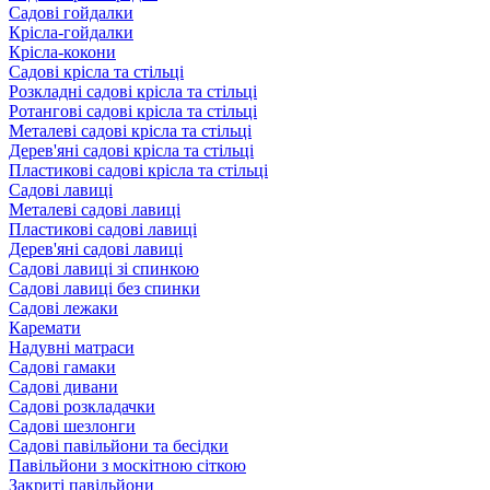
Садові гойдалки
Крісла-гойдалки
Крісла-кокони
Садові крісла та стільці
Розкладні садові крісла та стільці
Ротангові садові крісла та стільці
Металеві садові крісла та стільці
Дерев'яні садові крісла та стільці
Пластикові садові крісла та стільці
Садові лавиці
Металеві садові лавиці
Пластикові садові лавиці
Дерев'яні садові лавиці
Садові лавиці зі спинкою
Садові лавиці без спинки
Садові лежаки
Каремати
Надувні матраси
Садові гамаки
Садові дивани
Садові розкладачки
Садові шезлонги
Садові павільйони та бесідки
Павільйони з москітною сіткою
Закриті павільйони