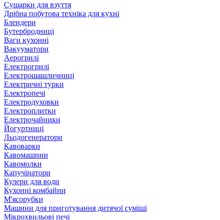
Сушарки для взуття
Дрібна побутова техніка для кухні
Блендери
Бутербродниці
Ваги кухонні
Вакууматори
Аерогрилі
Електрогрилі
Електрошашличниці
Електричні турки
Електропечі
Електродуховки
Електроплитки
Електрочайники
Йогуртниці
Льодогенератори
Кавоварки
Кавомашини
Кавомолки
Капучінатори
Кулери для води
Кухонні комбайни
М'ясорубки
Машини для приготування дитячої суміші
Мікрохвильові печі