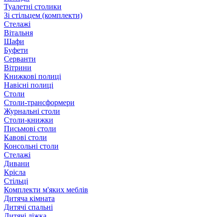
Туалетні столики
Зі стільцем (комплекти)
Стелажі
Вітальня
Шафи
Буфети
Серванти
Вітрини
Книжкові полиці
Навісні полиці
Столи
Столи-трансформери
Журнальні столи
Столи-книжки
Письмові столи
Кавові столи
Консольні столи
Стелажі
Дивани
Крісла
Стільці
Комплекти м'яких меблів
Дитяча кімната
Дитячі спальні
Дитячі ліжка