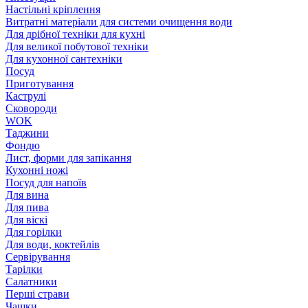
Настільні кріплення
Витратні матеріали для системи очищення води
Для дрібної техніки для кухні
Для великої побутової техніки
Для кухонної сантехніки
Посуд
Приготування
Каструлі
Сковороди
WOK
Таджини
Фондю
Лист, форми для запікання
Кухонні ножі
Посуд для напоїв
Для вина
Для пива
Для віскі
Для горілки
Для води, коктейлів
Сервірування
Тарілки
Салатники
Перші страви
Чашки