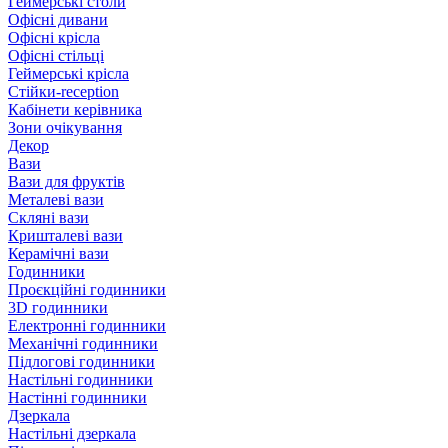
Геймерські столи
Офісні дивани
Офісні крісла
Офісні стільці
Геймерські крісла
Стійки-reception
Кабінети керівника
Зони очікування
Декор
Вази
Вази для фруктів
Металеві вази
Скляні вази
Кришталеві вази
Керамічні вази
Годинники
Проєкційні годинники
3D годинники
Електронні годинники
Механічні годинники
Підлогові годинники
Настільні годинники
Настінні годинники
Дзеркала
Настільні дзеркала