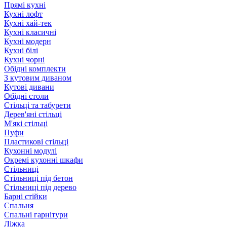
Прямі кухні
Кухні лофт
Кухні хай-тек
Кухні класичні
Кухні модерн
Кухні білі
Кухні чорні
Обідні комплекти
З кутовим диваном
Кутові дивани
Обідні столи
Стільці та табурети
Дерев'яні стільці
М'які стільці
Пуфи
Пластикові стільці
Кухонні модулі
Окремі кухонні шкафи
Стільниці
Стільниці під бетон
Стільниці під дерево
Барні стійки
Спальня
Спальні гарнітури
Ліжка