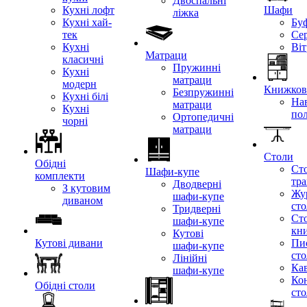
Двоспальні
Кухні лофт
Шафи
ліжка
Кухні хай-
Бу
тек
Се
Кухні
Ві
Матраци
класичні
Пружинні
Кухні
матраци
модерн
Книжкові
Безпружинні
Кухні білі
Нав
матраци
Кухні
по
Ортопедичні
чорні
матраци
Столи
Обідні
Ст
Шафи-купе
комплекти
тр
Дводверні
З кутовим
Жу
шафи-купе
диваном
ст
Тридверні
Ст
шафи-купе
кн
Кутові
Кутові дивани
Пи
шафи-купе
ст
Лінійні
Кав
шафи-купе
Ко
Обідні столи
ст