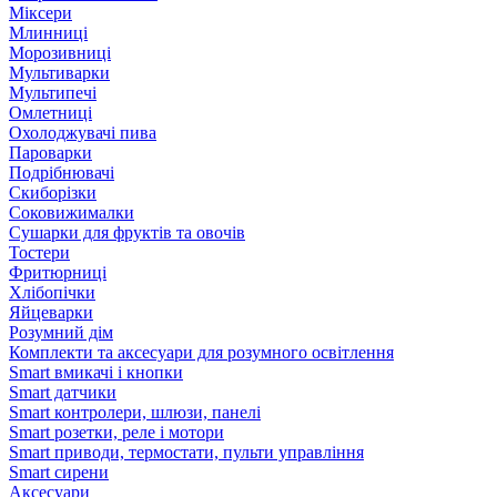
Міксери
Млинниці
Морозивниці
Мультиварки
Мультипечі
Омлетниці
Охолоджувачі пива
Пароварки
Подрібнювачі
Скиборізки
Соковижималки
Сушарки для фруктів та овочів
Тостери
Фритюрниці
Хлібопічки
Яйцеварки
Розумний дім
Комплекти та аксесуари для розумного освітлення
Smart вмикачі і кнопки
Smart датчики
Smart контролери, шлюзи, панелі
Smart розетки, реле і мотори
Smart приводи, термостати, пульти управління
Smart сирени
Аксесуари