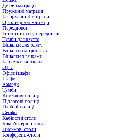
Дитячі матраци
Пружинні матраци
Безпружинні матраци
Ортопедичні матраци
Передпокої
Готові стінки у передпокої
Тумби для взуття
Вішалки для одягу
Вішалки на триногах
Вішалки з гачками
Банкетки та лавки
Офіс
Офісні шафи
Шафи
Комоди
Тумби
Книжкові полиці
Підлогові полиці
Навісні полиці
Сейфи
Кабінетні столи
Комп'ютерні столи
Письмові столи
Конференц-столи