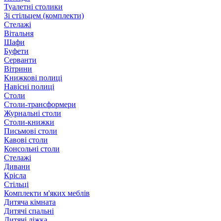
Туалетні столики
Зі стільцем (комплекти)
Стелажі
Вітальня
Шафи
Буфети
Серванти
Вітрини
Книжкові полиці
Навісні полиці
Столи
Столи-трансформери
Журнальні столи
Столи-книжки
Письмові столи
Кавові столи
Консольні столи
Стелажі
Дивани
Крісла
Стільці
Комплекти м'яких меблів
Дитяча кімната
Дитячі спальні
Дитячі ліжка