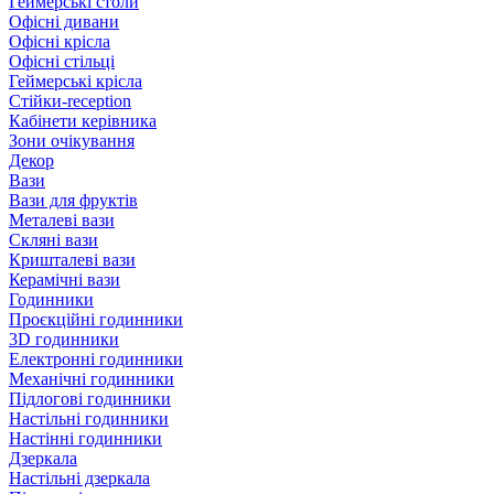
Геймерські столи
Офісні дивани
Офісні крісла
Офісні стільці
Геймерські крісла
Стійки-reception
Кабінети керівника
Зони очікування
Декор
Вази
Вази для фруктів
Металеві вази
Скляні вази
Кришталеві вази
Керамічні вази
Годинники
Проєкційні годинники
3D годинники
Електронні годинники
Механічні годинники
Підлогові годинники
Настільні годинники
Настінні годинники
Дзеркала
Настільні дзеркала