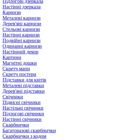
Підлогові дзеркала
Настінні дзеркала
Карнизи
Металеві карнизи
Дерев'яні карнизи
Стельові карнизи
Настінні карнизи
Подвійні карнизи
Одинарні карнизи
Настінний декор
Картини
Магнітні дошки
Скретч мапи
Скретч постери
Підставки для квітів
Металеві підставки
Дерев'яні підставки
Свічники
Підвісні свічники
Настільні свічники
Підлогові свічники
Настінні свічники
Скарбнички
Багаторазові скарбнички
Скарбнички з кодом