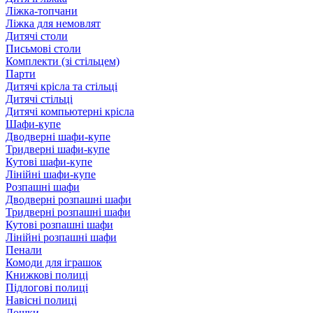
Ліжка-топчани
Ліжка для немовлят
Дитячі столи
Письмові столи
Комплекти (зі стільцем)
Парти
Дитячі крісла та стільці
Дитячі стільці
Дитячі компьютерні крісла
Шафи-купе
Дводверні шафи-купе
Тридверні шафи-купе
Кутові шафи-купе
Лінійні шафи-купе
Розпашні шафи
Дводверні розпашні шафи
Тридверні розпашні шафи
Кутові розпашні шафи
Лінійні розпашні шафи
Пенали
Комоди для іграшок
Книжкові полиці
Підлогові полиці
Навісні полиці
Дошки