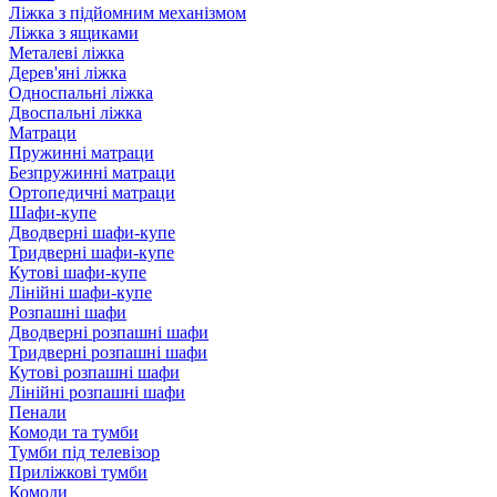
Ліжка з підйомним механізмом
Ліжка з ящиками
Металеві ліжка
Дерев'яні ліжка
Односпальні ліжка
Двоспальні ліжка
Матраци
Пружинні матраци
Безпружинні матраци
Ортопедичні матраци
Шафи-купе
Дводверні шафи-купе
Тридверні шафи-купе
Кутові шафи-купе
Лінійні шафи-купе
Розпашні шафи
Дводверні розпашні шафи
Тридверні розпашні шафи
Кутові розпашні шафи
Лінійні розпашні шафи
Пенали
Комоди та тумби
Тумби під телевізор
Приліжкові тумби
Комоди