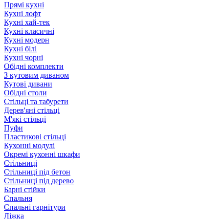
Прямі кухні
Кухні лофт
Кухні хай-тек
Кухні класичні
Кухні модерн
Кухні білі
Кухні чорні
Обідні комплекти
З кутовим диваном
Кутові дивани
Обідні столи
Стільці та табурети
Дерев'яні стільці
М'які стільці
Пуфи
Пластикові стільці
Кухонні модулі
Окремі кухонні шкафи
Стільниці
Стільниці під бетон
Стільниці під дерево
Барні стійки
Спальня
Спальні гарнітури
Ліжка