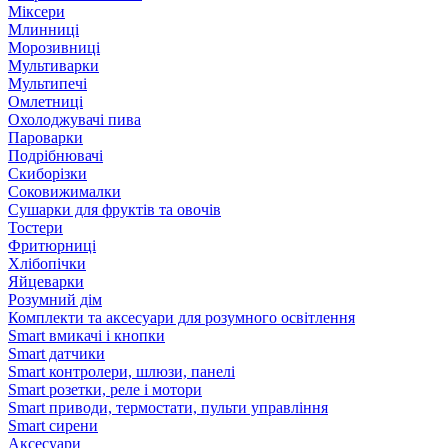
Міксери
Млинниці
Морозивниці
Мультиварки
Мультипечі
Омлетниці
Охолоджувачі пива
Пароварки
Подрібнювачі
Скиборізки
Соковижималки
Сушарки для фруктів та овочів
Тостери
Фритюрниці
Хлібопічки
Яйцеварки
Розумний дім
Комплекти та аксесуари для розумного освітлення
Smart вмикачі і кнопки
Smart датчики
Smart контролери, шлюзи, панелі
Smart розетки, реле і мотори
Smart приводи, термостати, пульти управління
Smart сирени
Аксесуари