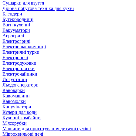
Сушарки для взуття
Дрібна побутова техніка для кухні
Блендери
Бутербродниці
Ваги кухонні
Вакууматори
Аерогрилі
Електрогрилі
Електрошашличниці
Електричні турки
Електропечі
Електродуховки
Електроплитки
Електрочайники
Йогуртниці
Льодогенератори
Кавоварки
Кавомашини
Кавомолки
Капучінатори
Кулери для води
Кухонні комбайни
М'ясорубки
Машини для приготування дитячої суміші
Мікрохвильові печі