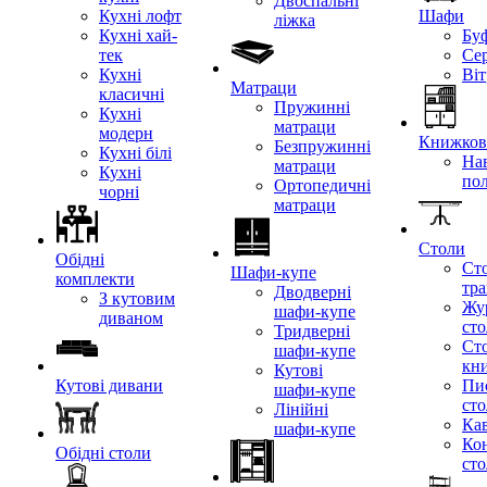
Двоспальні
Кухні лофт
Шафи
ліжка
Кухні хай-
Бу
тек
Се
Кухні
Ві
Матраци
класичні
Пружинні
Кухні
матраци
модерн
Книжкові
Безпружинні
Кухні білі
Нав
матраци
Кухні
по
Ортопедичні
чорні
матраци
Столи
Обідні
Ст
Шафи-купе
комплекти
тр
Дводверні
З кутовим
Жу
шафи-купе
диваном
ст
Тридверні
Ст
шафи-купе
кн
Кутові
Кутові дивани
Пи
шафи-купе
ст
Лінійні
Кав
шафи-купе
Ко
Обідні столи
ст