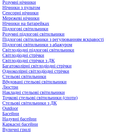
Розумні нічники
Нічники з пультом
Сенсорні нічники
Мережеві нічники
Нічники на батарейках
Підлогові світильники
Розумні підлогові світильники
Підлогові світильники з регулюванням яскравості
Підлогові світильники з абажуром
Світлодіодні підлогові світильники
Світлодіодні стрічки
Світлодіодні стрічки з ДК
Багатоколірні світлодіодні стрічки
Одноколірні світлодіодні стрічки
Стельові світильники
Вбудовані стельові світильники
Люстри
Накладні стельові світильники
Точкові стельові світильники (споти)
Стельові світильники з ДК
Outdoor
Басейни
Надувні басейни
Каркасні басейни
Вуличні грилі