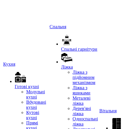
Спальня
Спальні гарнітури
Кухня
Ліжка
Ліжка з
підйомним
механізмом
Готові кухні
Ліжка з
Модульні
ящиками
кухні
Металеві
Вбудовані
ліжка
кухні
Дерев'яні
Вітальня
Кутові
ліжка
кухні
Односпальні
Прямі
ліжка
кухні