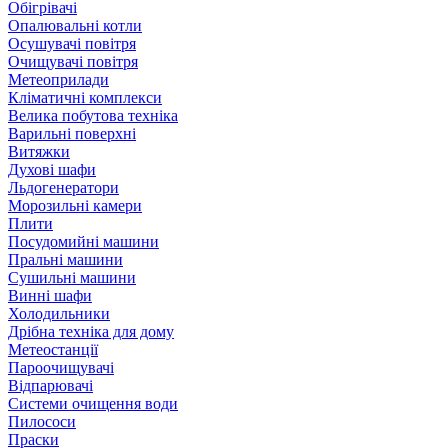
Обігрівачі
Опалювальні котли
Осушувачі повітря
Очищувачі повітря
Метеоприлади
Кліматичні комплекси
Велика побутова техніка
Варильні поверхні
Витяжки
Духові шафи
Льдогенератори
Морозильні камери
Плити
Посудомийні машини
Пральні машини
Сушильні машини
Винні шафи
Холодильники
Дрібна техніка для дому
Метеостанції
Пароочищувачі
Відпарювачі
Системи очищення води
Пилососи
Праски