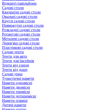
Відкриті павільйони
Садові столи
Квадратні садові столи
Овальні садові столи
Круглі садові столи
Прямокутні садові столи
Розкладні садові столи
Ротангові садові столи
Металеві садові столи
Дерев'яні садові столи
Пластикові садові столи
Садові тенти
Тенти для авто
Тенти для басейнів
Тенти від сонця
Тенти від дощу
Садові урни
Туристичні намети
Намети одномісні
Намети двомісні
Намети тримісні
Намети чотиримісні
Намети пляжні
Дитячі намети
Намети-шатро