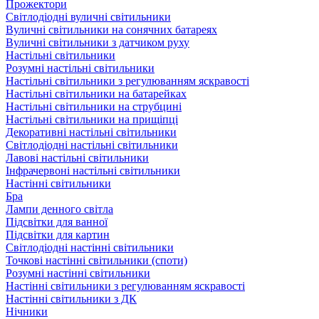
Прожектори
Світлодіодні вуличні світильники
Вуличні світильники на сонячних батареях
Вуличні світильники з датчиком руху
Настільні світильники
Розумні настільні світильники
Настільні світильники з регулюванням яскравості
Настільні світильники на батарейках
Настільні світильники на струбцині
Настільні світильники на прищіпці
Декоративні настільні світильники
Світлодіодні настільні світильники
Лавові настільні світильники
Інфрачервоні настільні світильники
Настінні світильники
Бра
Лампи денного світла
Підсвітки для ванної
Підсвітки для картин
Світлодіодні настінні світильники
Точкові настінні світильники (споти)
Розумні настінні світильники
Настінні світильники з регулюванням яскравості
Настінні світильники з ДК
Нічники