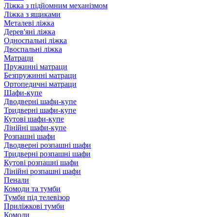
Ліжка з підйомним механізмом
Ліжка з ящиками
Металеві ліжка
Дерев'яні ліжка
Односпальні ліжка
Двоспальні ліжка
Матраци
Пружинні матраци
Безпружинні матраци
Ортопедичні матраци
Шафи-купе
Дводверні шафи-купе
Тридверні шафи-купе
Кутові шафи-купе
Лінійні шафи-купе
Розпашні шафи
Дводверні розпашні шафи
Тридверні розпашні шафи
Кутові розпашні шафи
Лінійні розпашні шафи
Пенали
Комоди та тумби
Тумби під телевізор
Приліжкові тумби
Комоди