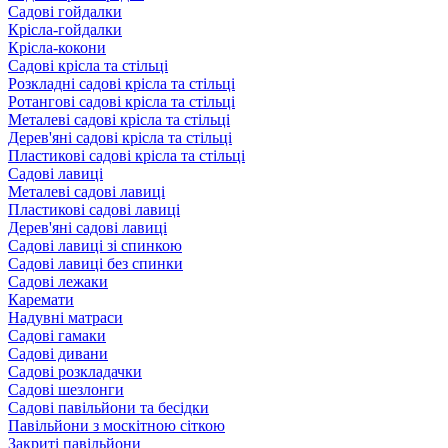
Садові гойдалки
Крісла-гойдалки
Крісла-кокони
Садові крісла та стільці
Розкладні садові крісла та стільці
Ротангові садові крісла та стільці
Металеві садові крісла та стільці
Дерев'яні садові крісла та стільці
Пластикові садові крісла та стільці
Садові лавиці
Металеві садові лавиці
Пластикові садові лавиці
Дерев'яні садові лавиці
Садові лавиці зі спинкою
Садові лавиці без спинки
Садові лежаки
Каремати
Надувні матраси
Садові гамаки
Садові дивани
Садові розкладачки
Садові шезлонги
Садові павільйони та бесідки
Павільйони з москітною сіткою
Закриті павільйони