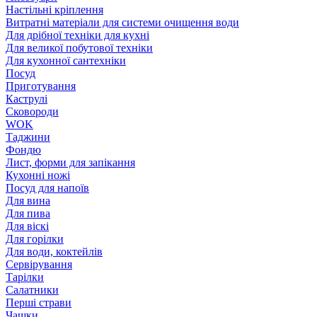
Настільні кріплення
Витратні матеріали для системи очищення води
Для дрібної техніки для кухні
Для великої побутової техніки
Для кухонної сантехніки
Посуд
Приготування
Каструлі
Сковороди
WOK
Таджини
Фондю
Лист, форми для запікання
Кухонні ножі
Посуд для напоїв
Для вина
Для пива
Для віскі
Для горілки
Для води, коктейлів
Сервірування
Тарілки
Салатники
Перші страви
Чашки