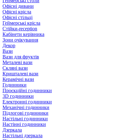
Геймерські столи
Офісні дивани
Офісні крісла
Офісні стільці
Геймерські крісла
Стійки-reception
Кабінети керівника
Зони очікування
Декор
Вази
Вази для фруктів
Металеві вази
Скляні вази
Кришталеві вази
Керамічні вази
Годинники
Проєкційні годинники
3D годинники
Електронні годинники
Механічні годинники
Підлогові годинники
Настільні годинники
Настінні годинники
Дзеркала
Настільні дзеркала