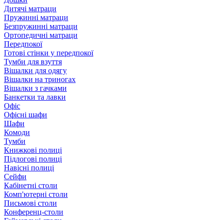
Дитячі матраци
Пружинні матраци
Безпружинні матраци
Ортопедичні матраци
Передпокої
Готові стінки у передпокої
Тумби для взуття
Вішалки для одягу
Вішалки на триногах
Вішалки з гачками
Банкетки та лавки
Офіс
Офісні шафи
Шафи
Комоди
Тумби
Книжкові полиці
Підлогові полиці
Навісні полиці
Сейфи
Кабінетні столи
Комп'ютерні столи
Письмові столи
Конференц-столи