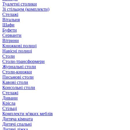
Туалетні столики
Зі стільцем (комплекти)
Стелажі
Вітальня
Шафи
Буфети
Серванти
Вітрини
Книжкові полиці
Навісні полиці
Столи
Столи-трансформери
Журнальні столи
Столи-книжки
Письмові столи
Кавові столи
Консольні столи
Стелажі
Дивани
Крісла
Стільці
Комплекти м'яких меблів
Дитяча кімната
Дитячі спальні
Дитячі ліжка