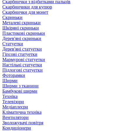
Скарбнички з відбитками пальців
Скарбничики для купюр
Скарбнички для монет
Скриньки
Металеві скриньки
Шкіряні скриньки
Пластикові скриньки
Дерев'яні скриньки
Статуетки
Дерев'яні статуетки
Гіпсові статуетки
Мармурові статуетки
Настільні статуетки
Підлогові статуетки
Фоторамки
Ширми
Ширми з тканини
Бамбукові ширми
Техніка
Телевізори
Медіаплеєри
Кліматична техніка
Вентилятори
Зволожувачі повітря
Кондиціонери