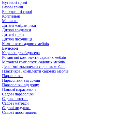
Вугільні грилі
Газові грилі
Електричні грилі
Коптильні
Мангали
Дитячі майданчики
Дитячі гойдалки
Дитячі гірки
Дитячі пісочниці
Комплекти садових меблів
Баунсери
Каркаси для баунсера
Ротангові комплекти садових меблів
Металеві комплекти садових меблів
Дерев'яні комплекти садових меблів
Пластикові комплекти садових меблів
Парасольки
Парасольки від сонця
Парасольки від дощу
Пляжні парасольки
Садові парасольки
Садова постіль
Садові матраси
Садові подушки
Садові простирадла