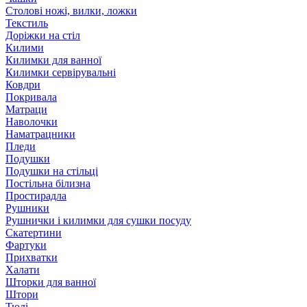
Столові ножі, вилки, ложки
Текстиль
Доріжки на стіл
Килими
Килимки для ванної
Килимки сервірувальні
Ковдри
Покривала
Матраци
Наволочки
Наматрацники
Пледи
Подушки
Подушки на стільці
Постільна білизна
Простирадла
Рушники
Рушнички і килимки для сушки посуду
Скатертини
Фартуки
Прихватки
Халати
Шторки для ванної
Штори
Тюлі