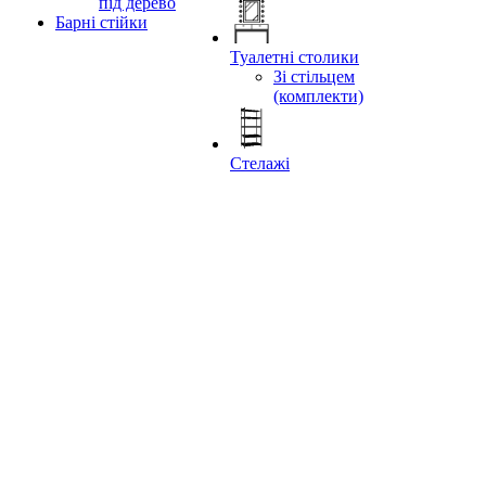
під дерево
Барні стійки
Туалетні столики
Зі стільцем
(комплекти)
Стелажі