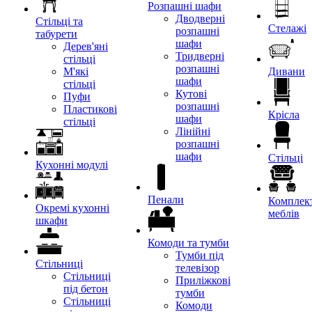
Розпашні шафи
Дводверні
Стільці та
Стелажі
розпашні
табурети
шафи
Дерев'яні
Тридверні
стільці
розпашні
М'які
Дивани
шафи
стільці
Кутові
Пуфи
розпашні
Пластикові
Крісла
шафи
стільці
Лінійні
розпашні
шафи
Стільці
Кухонні модулі
Пенали
Комплект
Окремі кухонні
меблів
шкафи
Комоди та тумби
Тумби під
Стільниці
телевізор
Стільниці
Приліжкові
під бетон
тумби
Стільниці
Комоди