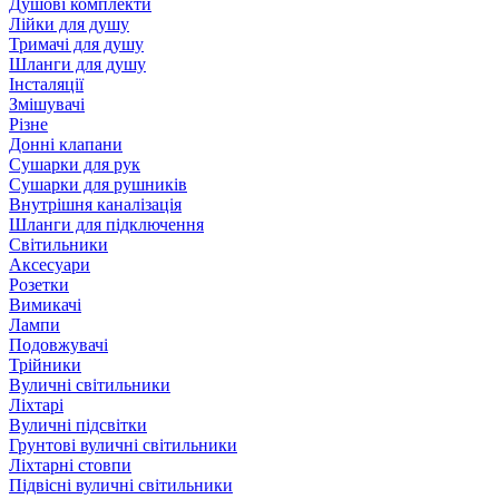
Душові комплекти
Лійки для душу
Тримачі для душу
Шланги для душу
Інсталяції
Змішувачі
Різне
Донні клапани
Сушарки для рук
Сушарки для рушників
Внутрішня каналізація
Шланги для підключення
Світильники
Аксесуари
Розетки
Вимикачі
Лампи
Подовжувачі
Трійники
Вуличні світильники
Ліхтарі
Вуличні підсвітки
Грунтові вуличні світильники
Ліхтарні стовпи
Підвісні вуличні світильники