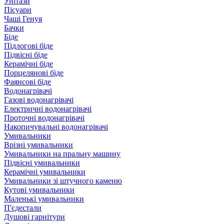
Унітази
Пісуари
Чаші Генуя
Бачки
Біде
Підлогові біде
Підвісні біде
Керамічні біде
Порцелянові біде
Фаянсові біде
Водонагрівачі
Газові водонагрівачі
Електричні водонагрівачі
Проточні водонагрівачі
Накопичувальні водонагрівачі
Умивальники
Врізні умивальники
Умивальники на пральну машину
Підвісні умивальники
Керамічні умивальники
Умивальники зі штучного каменю
Кутові умивальники
Маленькі умивальники
П'єдестали
Душові гарнітури