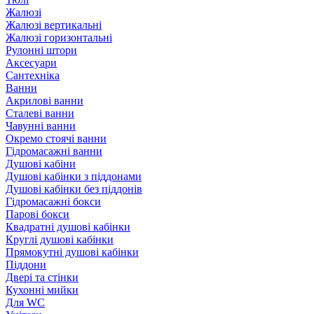
Жалюзі
Жалюзі вертикальні
Жалюзі горизонтальні
Рулонні штори
Аксесуари
Сантехніка
Ванни
Акрилові ванни
Сталеві ванни
Чавунні ванни
Окремо стоячі ванни
Гідромасажні ванни
Душові кабіни
Душові кабінки з піддонами
Душові кабінки без піддонів
Гідромасажні бокси
Парові бокси
Квадратні душові кабінки
Круглі душові кабінки
Прямокутні душові кабінки
Піддони
Двері та стінки
Кухонні мийки
Для WC