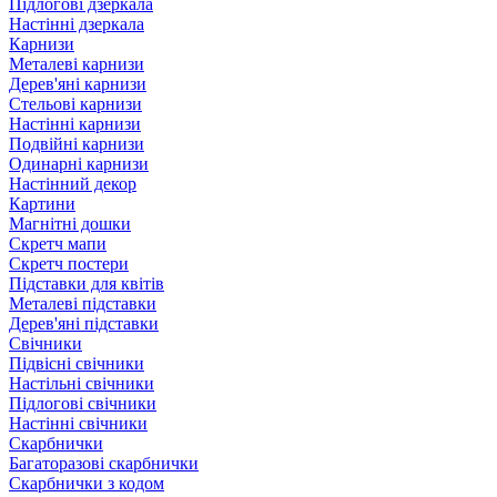
Підлогові дзеркала
Настінні дзеркала
Карнизи
Металеві карнизи
Дерев'яні карнизи
Стельові карнизи
Настінні карнизи
Подвійні карнизи
Одинарні карнизи
Настінний декор
Картини
Магнітні дошки
Скретч мапи
Скретч постери
Підставки для квітів
Металеві підставки
Дерев'яні підставки
Свічники
Підвісні свічники
Настільні свічники
Підлогові свічники
Настінні свічники
Скарбнички
Багаторазові скарбнички
Скарбнички з кодом