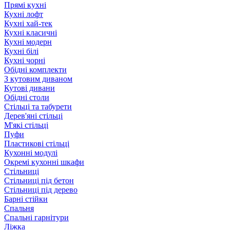
Прямі кухні
Кухні лофт
Кухні хай-тек
Кухні класичні
Кухні модерн
Кухні білі
Кухні чорні
Обідні комплекти
З кутовим диваном
Кутові дивани
Обідні столи
Стільці та табурети
Дерев'яні стільці
М'які стільці
Пуфи
Пластикові стільці
Кухонні модулі
Окремі кухонні шкафи
Стільниці
Стільниці під бетон
Стільниці під дерево
Барні стійки
Спальня
Спальні гарнітури
Ліжка