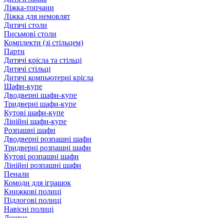
Ліжка-топчани
Ліжка для немовлят
Дитячі столи
Письмові столи
Комплекти (зі стільцем)
Парти
Дитячі крісла та стільці
Дитячі стільці
Дитячі компьютерні крісла
Шафи-купе
Дводверні шафи-купе
Тридверні шафи-купе
Кутові шафи-купе
Лінійні шафи-купе
Розпашні шафи
Дводверні розпашні шафи
Тридверні розпашні шафи
Кутові розпашні шафи
Лінійні розпашні шафи
Пенали
Комоди для іграшок
Книжкові полиці
Підлогові полиці
Навісні полиці
Дошки