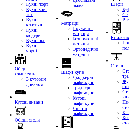
Двоспальні
Кухні лофт
Шафи
ліжка
Кухні хай-
Бу
тек
Се
Кухні
Ві
Матраци
класичні
Пружинні
Кухні
матраци
модерн
Книжкові
Безпружинні
Кухні білі
Нав
матраци
Кухні
по
Ортопедичні
чорні
матраци
Столи
Обідні
Ст
Шафи-купе
комплекти
тр
Дводверні
З кутовим
Жу
шафи-купе
диваном
ст
Тридверні
Ст
шафи-купе
кн
Кутові
Кутові дивани
Пи
шафи-купе
ст
Лінійні
Кав
шафи-купе
Ко
Обідні столи
ст