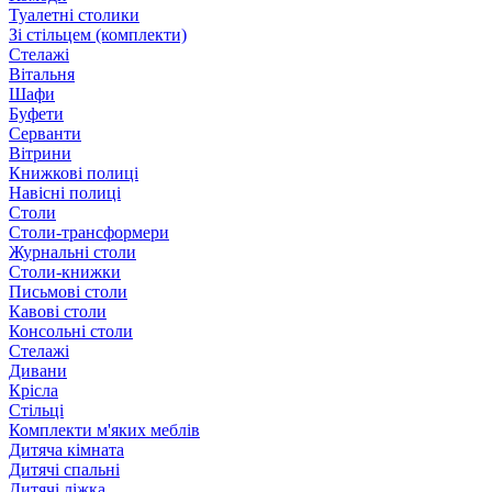
Туалетні столики
Зі стільцем (комплекти)
Стелажі
Вітальня
Шафи
Буфети
Серванти
Вітрини
Книжкові полиці
Навісні полиці
Столи
Столи-трансформери
Журнальні столи
Столи-книжки
Письмові столи
Кавові столи
Консольні столи
Стелажі
Дивани
Крісла
Стільці
Комплекти м'яких меблів
Дитяча кімната
Дитячі спальні
Дитячі ліжка