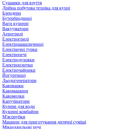
Сушарки для взуття
Дрібна побутова техніка для кухні
Блендери
Бутербродниці
Ваги кухонні
Вакууматори
Аерогрилі
Електрогрилі
Електрошашличниці
Електричні турки
Електропечі
Електродуховки
Електроплитки
Електрочайники
Йогуртниці
Льодогенератори
Кавоварки
Кавомашини
Кавомолки
Капучінатори
Кулери для води
Кухонні комбайни
М'ясорубки
Машини для приготування дитячої суміші
Мікрохвильові печі