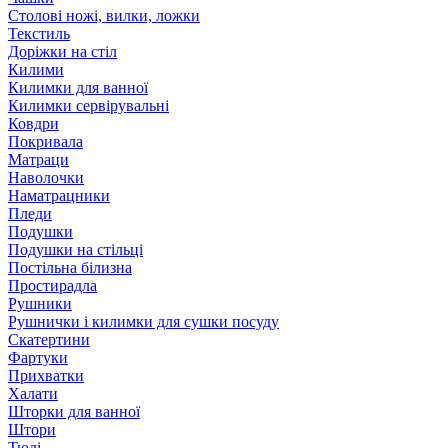
Столові ножі, вилки, ложки
Текстиль
Доріжки на стіл
Килими
Килимки для ванної
Килимки сервірувальні
Ковдри
Покривала
Матраци
Наволочки
Наматрацники
Пледи
Подушки
Подушки на стільці
Постільна білизна
Простирадла
Рушники
Рушнички і килимки для сушки посуду
Скатертини
Фартуки
Прихватки
Халати
Шторки для ванної
Штори
Тюлі