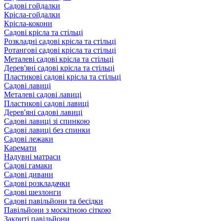
Садові гойдалки
Крісла-гойдалки
Крісла-кокони
Садові крісла та стільці
Розкладні садові крісла та стільці
Ротангові садові крісла та стільці
Металеві садові крісла та стільці
Дерев'яні садові крісла та стільці
Пластикові садові крісла та стільці
Садові лавиці
Металеві садові лавиці
Пластикові садові лавиці
Дерев'яні садові лавиці
Садові лавиці зі спинкою
Садові лавиці без спинки
Садові лежаки
Каремати
Надувні матраси
Садові гамаки
Садові дивани
Садові розкладачки
Садові шезлонги
Садові павільйони та бесідки
Павільйони з москітною сіткою
Закриті павільйони