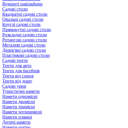
Відкриті павільйони
Садові столи
Квадратні садові столи
Овальні садові столи
Круглі садові столи
Прямокутні садові столи
Розкладні садові столи
Ротангові садові столи
Металеві садові столи
Дерев'яні садові столи
Пластикові садові столи
Садові тенти
Тенти для авто
Тенти для басейнів
Тенти від сонця
Тенти від дощу
Садові урни
Туристичні намети
Намети одномісні
Намети двомісні
Намети тримісні
Намети чотиримісні
Намети пляжні
Дитячі намети
Намети-шатро