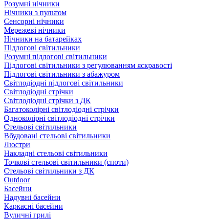
Розумні нічники
Нічники з пультом
Сенсорні нічники
Мережеві нічники
Нічники на батарейках
Підлогові світильники
Розумні підлогові світильники
Підлогові світильники з регулюванням яскравості
Підлогові світильники з абажуром
Світлодіодні підлогові світильники
Світлодіодні стрічки
Світлодіодні стрічки з ДК
Багатоколірні світлодіодні стрічки
Одноколірні світлодіодні стрічки
Стельові світильники
Вбудовані стельові світильники
Люстри
Накладні стельові світильники
Точкові стельові світильники (споти)
Стельові світильники з ДК
Outdoor
Басейни
Надувні басейни
Каркасні басейни
Вуличні грилі