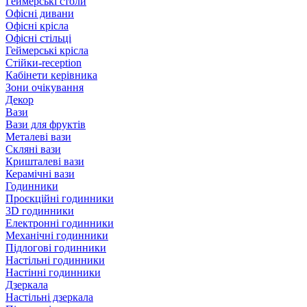
Геймерські столи
Офісні дивани
Офісні крісла
Офісні стільці
Геймерські крісла
Стійки-reception
Кабінети керівника
Зони очікування
Декор
Вази
Вази для фруктів
Металеві вази
Скляні вази
Кришталеві вази
Керамічні вази
Годинники
Проєкційні годинники
3D годинники
Електронні годинники
Механічні годинники
Підлогові годинники
Настільні годинники
Настінні годинники
Дзеркала
Настільні дзеркала