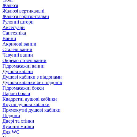
Жалюзі
Жалюзі вертикальні
Жалюзі горизонтальні
Рулонні штори
Аксесуари
Сантехніка
Ванни
Акрилові ванни
Сталеві ванни
Чавунні ванни
Окремо стоячі ванни
Гідромасажні ванни
Душові кабіни
Душові кабінки з піддонами
Душові кабінки без піддонів
Гідромасажні бокси
Парові бокси
Квадратні душові кабінки
Круглі душові кабінки
Прямокутні душові кабінки
Піддони
Двері та стінки
Кухонні мийки
Для WC