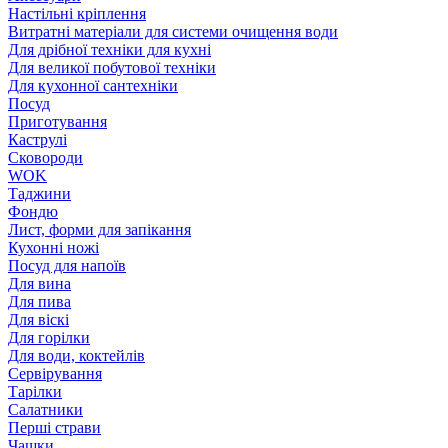
Настільні кріплення
Витратні матеріали для системи очищення води
Для дрібної техніки для кухні
Для великої побутової техніки
Для кухонної сантехніки
Посуд
Приготування
Каструлі
Сковороди
WOK
Таджини
Фондю
Лист, форми для запікання
Кухонні ножі
Посуд для напоїв
Для вина
Для пива
Для віскі
Для горілки
Для води, коктейлів
Сервірування
Тарілки
Салатники
Перші страви
Чашки