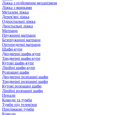
Ліжка з підйомним механізмом
Ліжка з ящиками
Металеві ліжка
Дерев'яні ліжка
Односпальні ліжка
Двоспальні ліжка
Матраци
Пружинні матраци
Безпружинні матраци
Ортопедичні матраци
Шафи-купе
Дводверні шафи-купе
Тридверні шафи-купе
Кутові шафи-купе
Лінійні шафи-купе
Розпашні шафи
Дводверні розпашні шафи
Тридверні розпашні шафи
Кутові розпашні шафи
Лінійні розпашні шафи
Пенали
Комоди та тумби
Тумби під телевізор
Приліжкові тумби
Комоди