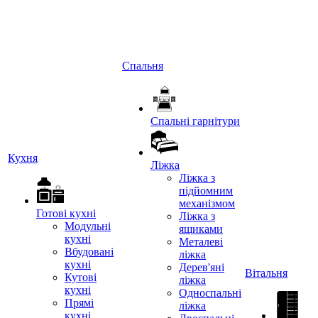
Спальня
Спальні гарнітури
Кухня
Ліжка
Ліжка з
підйомним
механізмом
Готові кухні
Ліжка з
Модульні
ящиками
кухні
Металеві
Вбудовані
ліжка
кухні
Дерев'яні
Вітальня
Кутові
ліжка
кухні
Односпальні
Прямі
ліжка
кухні