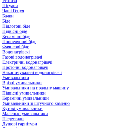
Унітази
Пісуари
Чаші Генуя
Бачки
Біде
Підлогові біде
Підвісні біде
Керамічні біде
Порцелянові біде
Фаянсові біде
Водонагрівачі
Газові водонагрівачі
Електричні водонагрівачі
Проточні водонагрівачі
Накопичувальні водонагрівачі
Умивальники
Врізні умивальники
Умивальники на пральну машину
Підвісні умивальники
Керамічні умивальники
Умивальники зі штучного каменю
Кутові умивальники
Маленькі умивальники
П'єдестали
Душові гарнітури