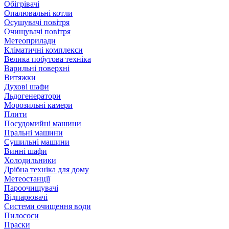
Обігрівачі
Опалювальні котли
Осушувачі повітря
Очищувачі повітря
Метеоприлади
Кліматичні комплекси
Велика побутова техніка
Варильні поверхні
Витяжки
Духові шафи
Льдогенератори
Морозильні камери
Плити
Посудомийні машини
Пральні машини
Сушильні машини
Винні шафи
Холодильники
Дрібна техніка для дому
Метеостанції
Пароочищувачі
Відпарювачі
Системи очищення води
Пилососи
Праски