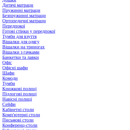
Дитячі матраци
Пружинні матраци
Безпружинні матраци
Ортопедичні матраци
Передпокої
Готові стінки у передпокої
Тумби для взуття
Вішалки для одягу
Вішалки на триногах
Вішалки з гачками
Банкетки та лавки
Офіс
Офісні шафи
Шафи
Комоди
Тумби
Книжкові полиці
Підлогові полиці
Навісні полиці
Сейфи
Кабінетні столи
Комп'ютерні столи
Письмові столи
Конференц-столи