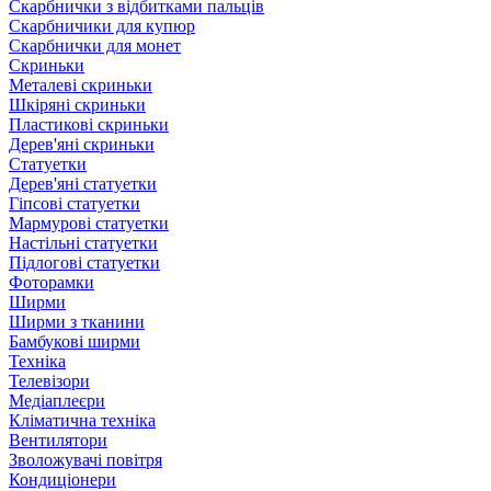
Скарбнички з відбитками пальців
Скарбничики для купюр
Скарбнички для монет
Скриньки
Металеві скриньки
Шкіряні скриньки
Пластикові скриньки
Дерев'яні скриньки
Статуетки
Дерев'яні статуетки
Гіпсові статуетки
Мармурові статуетки
Настільні статуетки
Підлогові статуетки
Фоторамки
Ширми
Ширми з тканини
Бамбукові ширми
Техніка
Телевізори
Медіаплеєри
Кліматична техніка
Вентилятори
Зволожувачі повітря
Кондиціонери