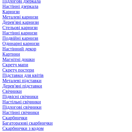
Підлогові дзеркала
Настінні дзеркала
Карнизи
Металеві карнизи
Дерев'яні карнизи
Стельові карнизи
Настінні карнизи
Подвійні карнизи
Одинарні карнизи
Настінний декор
Картини
Магнітні дошки
Скретч мапи
Скретч постери
Підставки для квітів
Металеві підставки
Дерев'яні підставки
Свічники
Підвісні свічники
Настільні свічники
Підлогові свічники
Настінні свічники
Скарбнички
Багаторазові скарбнички
Скарбнички з кодом