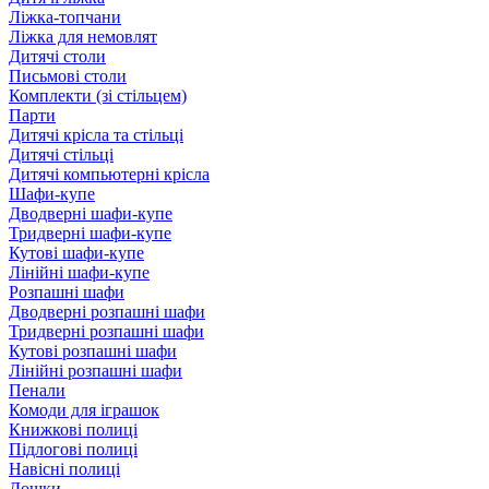
Ліжка-топчани
Ліжка для немовлят
Дитячі столи
Письмові столи
Комплекти (зі стільцем)
Парти
Дитячі крісла та стільці
Дитячі стільці
Дитячі компьютерні крісла
Шафи-купе
Дводверні шафи-купе
Тридверні шафи-купе
Кутові шафи-купе
Лінійні шафи-купе
Розпашні шафи
Дводверні розпашні шафи
Тридверні розпашні шафи
Кутові розпашні шафи
Лінійні розпашні шафи
Пенали
Комоди для іграшок
Книжкові полиці
Підлогові полиці
Навісні полиці
Дошки