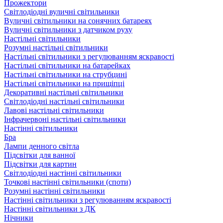
Прожектори
Світлодіодні вуличні світильники
Вуличні світильники на сонячних батареях
Вуличні світильники з датчиком руху
Настільні світильники
Розумні настільні світильники
Настільні світильники з регулюванням яскравості
Настільні світильники на батарейках
Настільні світильники на струбцині
Настільні світильники на прищіпці
Декоративні настільні світильники
Світлодіодні настільні світильники
Лавові настільні світильники
Інфрачервоні настільні світильники
Настінні світильники
Бра
Лампи денного світла
Підсвітки для ванної
Підсвітки для картин
Світлодіодні настінні світильники
Точкові настінні світильники (споти)
Розумні настінні світильники
Настінні світильники з регулюванням яскравості
Настінні світильники з ДК
Нічники