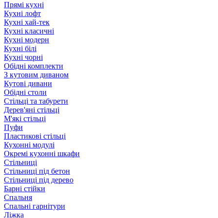
Прямі кухні
Кухні лофт
Кухні хай-тек
Кухні класичні
Кухні модерн
Кухні білі
Кухні чорні
Обідні комплекти
З кутовим диваном
Кутові дивани
Обідні столи
Стільці та табурети
Дерев'яні стільці
М'які стільці
Пуфи
Пластикові стільці
Кухонні модулі
Окремі кухонні шкафи
Стільниці
Стільниці під бетон
Стільниці під дерево
Барні стійки
Спальня
Спальні гарнітури
Ліжка