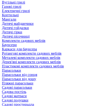
Вугільні грилі
Газові грилі
Електричні грилі
Коптильні
Мангали
Дитячі майданчики
Дитячі гойдалки
Дитячі гірки
Дитячі пісочниці
Комплекти садових меблів
Баунсери
Каркаси для баунсера
Ротангові комплекти садових меблів
Металеві комплекти садових меблів
Дерев'яні комплекти садових меблів
Пластикові комплекти садових меблів
Парасольки
Парасольки від сонця
Парасольки від дощу
Пляжні парасольки
Садові парасольки
Садова постіль
Садові матраси
Садові подушки
Садові простирадла