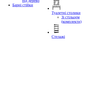
під дерево
Барні стійки
Туалетні столики
Зі стільцем
(комплекти)
Стелажі