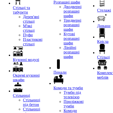
Розпашні шафи
Дводверні
Стільці та
Стелажі
розпашні
табурети
шафи
Дерев'яні
Тридверні
стільці
розпашні
М'які
Дивани
шафи
стільці
Кутові
Пуфи
розпашні
Пластикові
Крісла
шафи
стільці
Лінійні
розпашні
шафи
Стільці
Кухонні модулі
Пенали
Комплект
Окремі кухонні
меблів
шкафи
Комоди та тумби
Тумби під
Стільниці
телевізор
Стільниці
Приліжкові
під бетон
тумби
Стільниці
Комоди