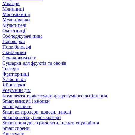
Міксери
Млинниці
Морозивниці
Мультиварки
Мультипечі
Омлетниці
Охолоджувачі пива
Пароварки
Подрібнювачі
Скиборізки
Соковижималки
Сушарки для фруктів та овочів
Тостери
Фритюрниці
Хлібопічки
Яйцеварки
Розумний дім
Комплекти та аксесуари для розумного освітлення
Smart вмикачі і кнопки
Smart датчики
Smart контролери, шлюзи, панелі
Smart розетки, реле і мотори
Smart приводи, термостати, пульти управління
Smart сирени
Аксесуари