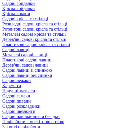
Садові гойдалки
Крісла-гойдалки
Крісла-кокони
Садові крісла та стільці
Розкладні садові крісла та стільці
Ротангові садові крісла та стільці
Металеві садові крісла та стільці
Дерев'яні садові крісла та стільці
Пластикові садові крісла та стільці
Садові лавиці
Металеві садові лавиці
Пластикові садові лавиці
Дерев'яні садові лавиці
Садові лавиці зі спинкою
Садові лавиці без спинки
Садові лежаки
Каремати
Надувні матраси
Садові гамаки
Садові дивани
Садові розкладачки
Садові шезлонги
Садові павільйони та бесідки
Павільйони з москітною сіткою
Закриті павільйони