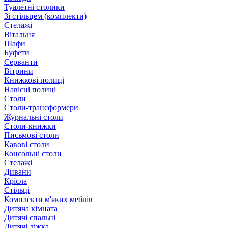
Туалетні столики
Зі стільцем (комплекти)
Стелажі
Вітальня
Шафи
Буфети
Серванти
Вітрини
Книжкові полиці
Навісні полиці
Столи
Столи-трансформери
Журнальні столи
Столи-книжки
Письмові столи
Кавові столи
Консольні столи
Стелажі
Дивани
Крісла
Стільці
Комплекти м'яких меблів
Дитяча кімната
Дитячі спальні
Дитячі ліжка