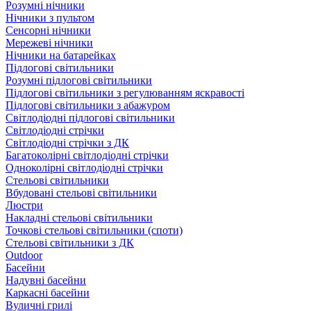
Розумні нічники
Нічники з пультом
Сенсорні нічники
Мережеві нічники
Нічники на батарейках
Підлогові світильники
Розумні підлогові світильники
Підлогові світильники з регулюванням яскравості
Підлогові світильники з абажуром
Світлодіодні підлогові світильники
Світлодіодні стрічки
Світлодіодні стрічки з ДК
Багатоколірні світлодіодні стрічки
Одноколірні світлодіодні стрічки
Стельові світильники
Вбудовані стельові світильники
Люстри
Накладні стельові світильники
Точкові стельові світильники (споти)
Стельові світильники з ДК
Outdoor
Басейни
Надувні басейни
Каркасні басейни
Вуличні грилі