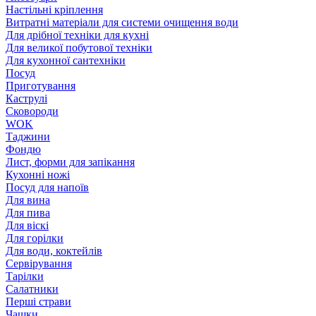
Настільні кріплення
Витратні матеріали для системи очищення води
Для дрібної техніки для кухні
Для великої побутової техніки
Для кухонної сантехніки
Посуд
Приготування
Каструлі
Сковороди
WOK
Таджини
Фондю
Лист, форми для запікання
Кухонні ножі
Посуд для напоїв
Для вина
Для пива
Для віскі
Для горілки
Для води, коктейлів
Сервірування
Тарілки
Салатники
Перші страви
Чашки