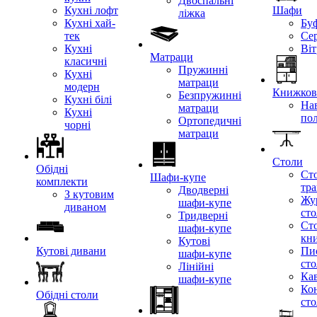
Двоспальні
Кухні лофт
Шафи
ліжка
Кухні хай-
Бу
тек
Се
Кухні
Ві
Матраци
класичні
Пружинні
Кухні
матраци
модерн
Книжкові
Безпружинні
Кухні білі
Нав
матраци
Кухні
по
Ортопедичні
чорні
матраци
Столи
Обідні
Ст
Шафи-купе
комплекти
тр
Дводверні
З кутовим
Жу
шафи-купе
диваном
ст
Тридверні
Ст
шафи-купе
кн
Кутові
Кутові дивани
Пи
шафи-купе
ст
Лінійні
Кав
шафи-купе
Ко
Обідні столи
ст