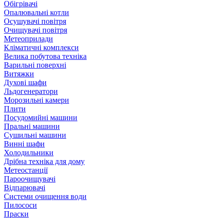
Обігрівачі
Опалювальні котли
Осушувачі повітря
Очищувачі повітря
Метеоприлади
Кліматичні комплекси
Велика побутова техніка
Варильні поверхні
Витяжки
Духові шафи
Льдогенератори
Морозильні камери
Плити
Посудомийні машини
Пральні машини
Сушильні машини
Винні шафи
Холодильники
Дрібна техніка для дому
Метеостанції
Пароочищувачі
Відпарювачі
Системи очищення води
Пилососи
Праски