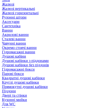
Жалюзі
Жалюзі вертикальні
Жалюзі горизонтальні
Рулонні штори
Аксесуари
Сантехніка
Ванни
Акрилові ванни
Сталеві ванни
Чавунні ванни
Окремо стоячі ванни
Гідромасажні ванни
Душові кабіни
Душові кабінки з піддонами
Душові кабінки без піддонів
Гідромасажні бокси
Парові бокси
Квадратні душові кабінки
Круглі душові кабінки
Прямокутні душові кабінки
Піддони
Двері та стінки
Кухонні мийки
Для WC