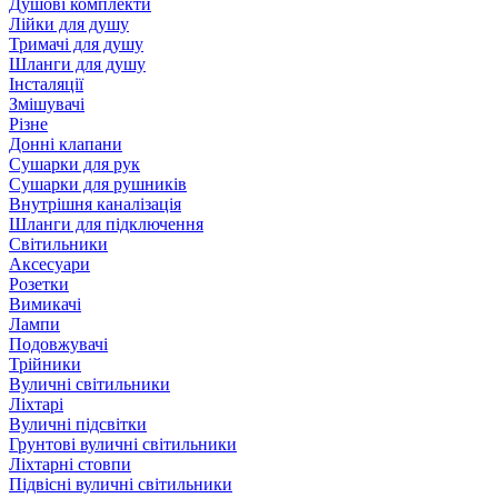
Душові комплекти
Лійки для душу
Тримачі для душу
Шланги для душу
Інсталяції
Змішувачі
Різне
Донні клапани
Сушарки для рук
Сушарки для рушників
Внутрішня каналізація
Шланги для підключення
Світильники
Аксесуари
Розетки
Вимикачі
Лампи
Подовжувачі
Трійники
Вуличні світильники
Ліхтарі
Вуличні підсвітки
Грунтові вуличні світильники
Ліхтарні стовпи
Підвісні вуличні світильники