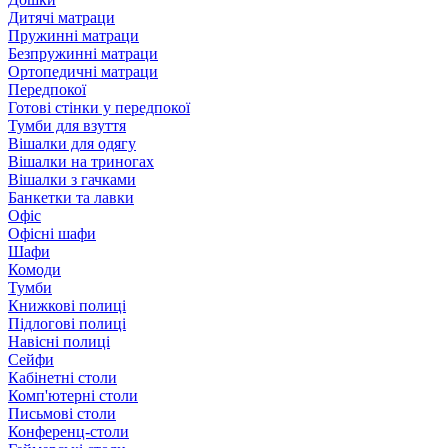
Дитячі матраци
Пружинні матраци
Безпружинні матраци
Ортопедичні матраци
Передпокої
Готові стінки у передпокої
Тумби для взуття
Вішалки для одягу
Вішалки на триногах
Вішалки з гачками
Банкетки та лавки
Офіс
Офісні шафи
Шафи
Комоди
Тумби
Книжкові полиці
Підлогові полиці
Навісні полиці
Сейфи
Кабінетні столи
Комп'ютерні столи
Письмові столи
Конференц-столи