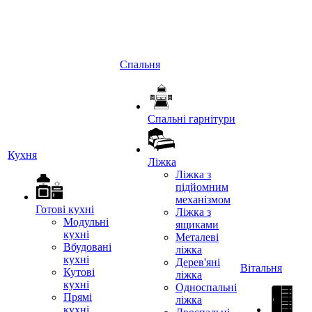
Спальня
Спальні гарнітури
Кухня
Ліжка
Ліжка з
підйомним
механізмом
Готові кухні
Ліжка з
Модульні
ящиками
кухні
Металеві
Вбудовані
ліжка
кухні
Дерев'яні
Вітальня
Кутові
ліжка
кухні
Односпальні
Прямі
ліжка
кухні