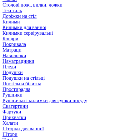
Столові ножі, вилки, ложки
Текстиль
Доріжки на стіл
Килими
Килимки для ванної
Килимки сервірувальні
Ковдри
Покривала
Матраци
Наволочки
Наматрацники
Пледи
Подушки
Подушки на стільці
Постільна білизна
Простирадла
Рушники
Рушнички і килимки для сушки посуду
Скатертини
Фартуки
Прихватки
Халати
Шторки для ванної
Штори
Тюлі