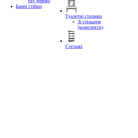
під дерево
Барні стійки
Туалетні столики
Зі стільцем
(комплекти)
Стелажі