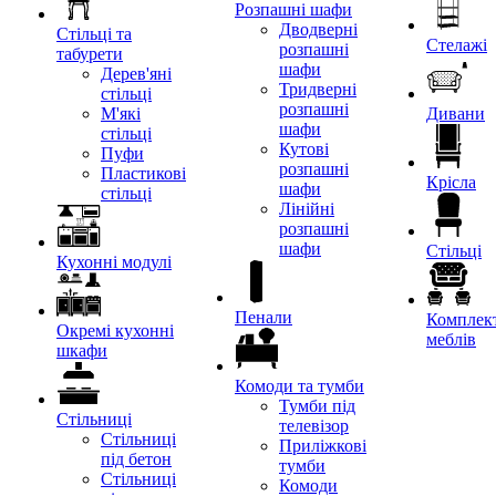
Розпашні шафи
Дводверні
Стільці та
Стелажі
розпашні
табурети
шафи
Дерев'яні
Тридверні
стільці
розпашні
М'які
Дивани
шафи
стільці
Кутові
Пуфи
розпашні
Пластикові
Крісла
шафи
стільці
Лінійні
розпашні
шафи
Стільці
Кухонні модулі
Пенали
Комплект
Окремі кухонні
меблів
шкафи
Комоди та тумби
Тумби під
Стільниці
телевізор
Стільниці
Приліжкові
під бетон
тумби
Стільниці
Комоди