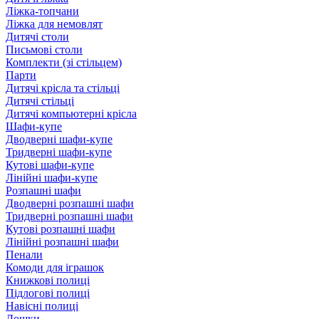
Ліжка-топчани
Ліжка для немовлят
Дитячі столи
Письмові столи
Комплекти (зі стільцем)
Парти
Дитячі крісла та стільці
Дитячі стільці
Дитячі компьютерні крісла
Шафи-купе
Дводверні шафи-купе
Тридверні шафи-купе
Кутові шафи-купе
Лінійні шафи-купе
Розпашні шафи
Дводверні розпашні шафи
Тридверні розпашні шафи
Кутові розпашні шафи
Лінійні розпашні шафи
Пенали
Комоди для іграшок
Книжкові полиці
Підлогові полиці
Навісні полиці
Дошки