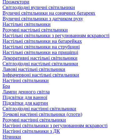
Прожектори
Світлодіодні вуличні світильники
Вуличні світильники на сонячних батареях
Вуличні світильники з датчиком руху
Настільні світильники
Розумні настільні світильники
Настільні світильники з регулюванням яскравості
Настільні світильники на батарейках
Настільні світильники на струбцині
Настільні світильники на прищіпці
Декоративні настільні світильники
Світлодіодні настільні світильники
Лавові настільні світильники
Інфрачервоні настільні світильники
Настінні світильники
Бра
Лампи денного світла
Підсвітки для ванної
Підсвітки для картин
Світлодіодні настінні світильники
Точкові настінні світильники (споти)
Розумні настінні світильники
Настінні світильники з регулюванням яскравості
Настінні світильники з ДК
Нічники