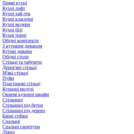
Прямі кухні
Кухні лофт
Кухні хай-тек
Кухні класичні
Кухні модерн
Кухні білі
Кухні чорні
Обідні комплекти
З кутовим диваном
Кутові дивани
Обідні столи
Стільці та табурети
Дерев'яні стільці
М'які стільці
Пуфи
Пластикові стільці
Кухонні модулі
Окремі кухонні шкафи
Стільниці
Стільниці під бетон
Стільниці під дерево
Барні стійки
Спальня
Спальні гарнітури
Ліжка