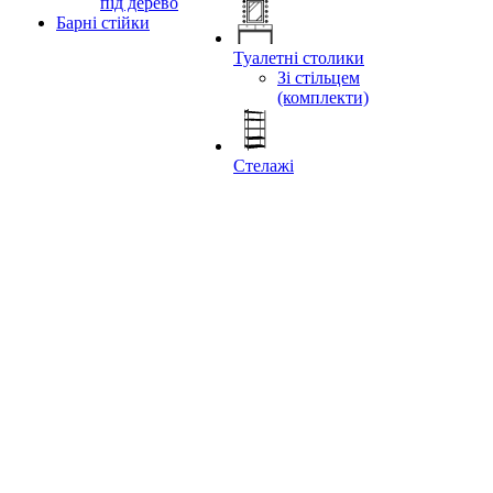
під дерево
Барні стійки
Туалетні столики
Зі стільцем
(комплекти)
Стелажі