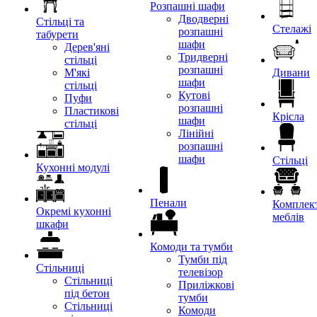
Розпашні шафи
Дводверні
Стільці та
Стелажі
розпашні
табурети
шафи
Дерев'яні
Тридверні
стільці
розпашні
М'які
Дивани
шафи
стільці
Кутові
Пуфи
розпашні
Пластикові
Крісла
шафи
стільці
Лінійні
розпашні
шафи
Стільці
Кухонні модулі
Пенали
Комплект
Окремі кухонні
меблів
шкафи
Комоди та тумби
Тумби під
Стільниці
телевізор
Стільниці
Приліжкові
під бетон
тумби
Стільниці
Комоди