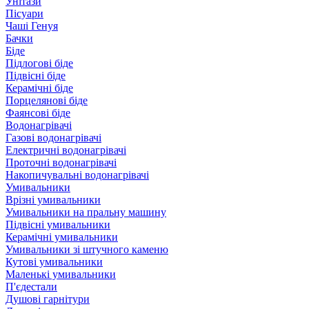
Унітази
Пісуари
Чаші Генуя
Бачки
Біде
Підлогові біде
Підвісні біде
Керамічні біде
Порцелянові біде
Фаянсові біде
Водонагрівачі
Газові водонагрівачі
Електричні водонагрівачі
Проточні водонагрівачі
Накопичувальні водонагрівачі
Умивальники
Врізні умивальники
Умивальники на пральну машину
Підвісні умивальники
Керамічні умивальники
Умивальники зі штучного каменю
Кутові умивальники
Маленькі умивальники
П'єдестали
Душові гарнітури