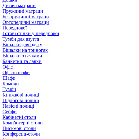
Дитячі матраци
Пружинні матраци
Безпружинні матраци
Ортопедичні матраци
Передпокої
Готові стінки у передпокої
Тумби для взуття
Вішалки для одягу
Вішалки на триногах
Вішалки з гачками
Банкетки та лавки
Офіс
Офісні шафи
Шафи
Комоди
Тумби
Книжкові полиці
Підлогові полиці
Навісні полиці
Сейфи
Кабінетні столи
Комп'ютерні столи
Письмові столи
Конференц-столи