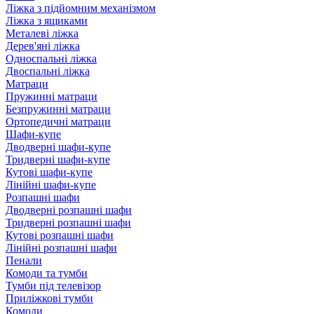
Ліжка з підйомним механізмом
Ліжка з ящиками
Металеві ліжка
Дерев'яні ліжка
Односпальні ліжка
Двоспальні ліжка
Матраци
Пружинні матраци
Безпружинні матраци
Ортопедичні матраци
Шафи-купе
Дводверні шафи-купе
Тридверні шафи-купе
Кутові шафи-купе
Лінійні шафи-купе
Розпашні шафи
Дводверні розпашні шафи
Тридверні розпашні шафи
Кутові розпашні шафи
Лінійні розпашні шафи
Пенали
Комоди та тумби
Тумби під телевізор
Приліжкові тумби
Комоди