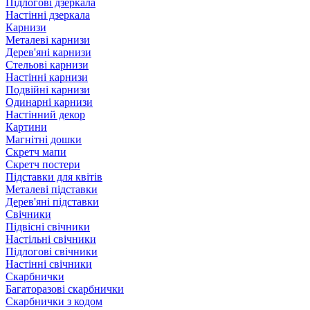
Підлогові дзеркала
Настінні дзеркала
Карнизи
Металеві карнизи
Дерев'яні карнизи
Стельові карнизи
Настінні карнизи
Подвійні карнизи
Одинарні карнизи
Настінний декор
Картини
Магнітні дошки
Скретч мапи
Скретч постери
Підставки для квітів
Металеві підставки
Дерев'яні підставки
Свічники
Підвісні свічники
Настільні свічники
Підлогові свічники
Настінні свічники
Скарбнички
Багаторазові скарбнички
Скарбнички з кодом