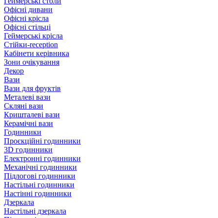
Геймерські столи
Офісні дивани
Офісні крісла
Офісні стільці
Геймерські крісла
Стійки-reception
Кабінети керівника
Зони очікування
Декор
Вази
Вази для фруктів
Металеві вази
Скляні вази
Кришталеві вази
Керамічні вази
Годинники
Проєкційні годинники
3D годинники
Електронні годинники
Механічні годинники
Підлогові годинники
Настільні годинники
Настінні годинники
Дзеркала
Настільні дзеркала