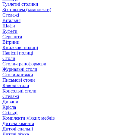
Туалетні столики
Зі стільцем (комплекти)
Стелажі
Вітальня
Шафи
Буфети
Серванти
Вітрини
Книжкові полиці
Навісні полиці
Столи
Столи-трансформери
Журнальні столи
Столи-книжки
Письмові столи
Кавові столи
Консольні столи
Стелажі
Дивани
Крісла
Стільці
Комплекти м'яких меблів
Дитяча кімната
Дитячі спальні
Дитячі ліжка