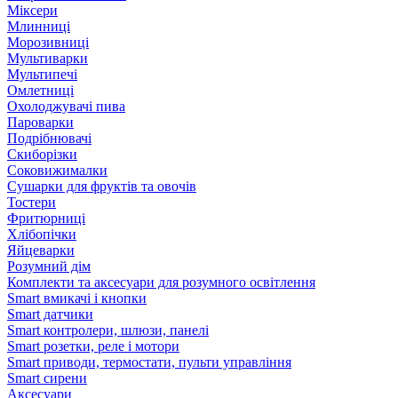
Міксери
Млинниці
Морозивниці
Мультиварки
Мультипечі
Омлетниці
Охолоджувачі пива
Пароварки
Подрібнювачі
Скиборізки
Соковижималки
Сушарки для фруктів та овочів
Тостери
Фритюрниці
Хлібопічки
Яйцеварки
Розумний дім
Комплекти та аксесуари для розумного освітлення
Smart вмикачі і кнопки
Smart датчики
Smart контролери, шлюзи, панелі
Smart розетки, реле і мотори
Smart приводи, термостати, пульти управління
Smart сирени
Аксесуари