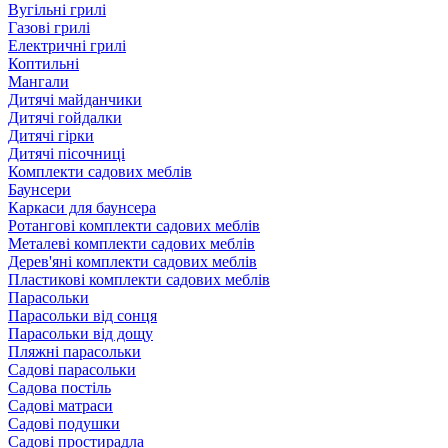
Вугільні грилі
Газові грилі
Електричні грилі
Коптильні
Мангали
Дитячі майданчики
Дитячі гойдалки
Дитячі гірки
Дитячі пісочниці
Комплекти садових меблів
Баунсери
Каркаси для баунсера
Ротангові комплекти садових меблів
Металеві комплекти садових меблів
Дерев'яні комплекти садових меблів
Пластикові комплекти садових меблів
Парасольки
Парасольки від сонця
Парасольки від дощу
Пляжні парасольки
Садові парасольки
Садова постіль
Садові матраси
Садові подушки
Садові простирадла