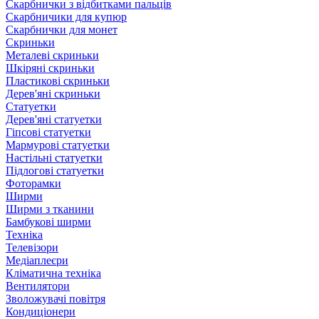
Скарбнички з відбитками пальців
Скарбничики для купюр
Скарбнички для монет
Скриньки
Металеві скриньки
Шкіряні скриньки
Пластикові скриньки
Дерев'яні скриньки
Статуетки
Дерев'яні статуетки
Гіпсові статуетки
Мармурові статуетки
Настільні статуетки
Підлогові статуетки
Фоторамки
Ширми
Ширми з тканини
Бамбукові ширми
Техніка
Телевізори
Медіаплеєри
Кліматична техніка
Вентилятори
Зволожувачі повітря
Кондиціонери