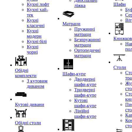
Двоспальні
Кухні лофт
Шафи
ліжка
Кухні хай-
Бу
тек
Се
Кухні
Ві
Матраци
класичні
Пружинні
Кухні
матраци
модерн
Книжкові
Безпружинні
Кухні білі
Нав
матраци
Кухні
по
Ортопедичні
чорні
матраци
Столи
Обідні
Ст
Шафи-купе
комплекти
тр
Дводверні
З кутовим
Жу
шафи-купе
диваном
ст
Тридверні
Ст
шафи-купе
кн
Кутові
Кутові дивани
Пи
шафи-купе
ст
Лінійні
Кав
шафи-купе
Ко
Обідні столи
ст