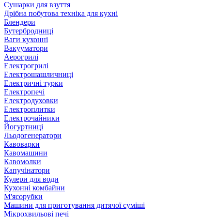
Сушарки для взуття
Дрібна побутова техніка для кухні
Блендери
Бутербродниці
Ваги кухонні
Вакууматори
Аерогрилі
Електрогрилі
Електрошашличниці
Електричні турки
Електропечі
Електродуховки
Електроплитки
Електрочайники
Йогуртниці
Льодогенератори
Кавоварки
Кавомашини
Кавомолки
Капучінатори
Кулери для води
Кухонні комбайни
М'ясорубки
Машини для приготування дитячої суміші
Мікрохвильові печі