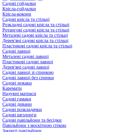
Садові гойдалки
Крісла-гойдалки
Крісла-кокони
Садові крісла та стільці
Розкладні садові крісла та стільці
Ротангові садові крісла та стільці
Металеві садові крісла та стільці
Дерев'яні садові крісла та стільці
Пластикові садові крісла та стільці
Садові лавиці
Металеві садові лавиці
Пластикові садові лавиці
Дерев'яні садові лавиці
Садові лавиці зі спинкою
Садові лавиці без спинки
Садові лежаки
Каремати
Надувні матраси
Садові гамаки
Садові дивани
Садові розкладачки
Садові шезлонги
Садові павільйони та бесідки
Павільйони з москітною сіткою
Закриті павільйони