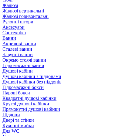
Жалюзі
Жалюзі вертикальні
Жалюзі горизонтальні
Рулонні штори
Аксесуари
Сантехніка
Ванни
Акрилові ванни
Сталеві ванни
Чавунні ванни
Окремо стоячі ванни
Гідромасажні ванни
Душові кабіни
Душові кабінки з піддонами
Душові кабінки без піддонів
Гідромасажні бокси
Парові бокси
Квадратні душові кабінки
Круглі душові кабінки
Прямокутні душові кабінки
Піддони
Двері та стінки
Кухонні мийки
Для WC