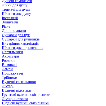
Душові комплекти
Лійки для душу
Тримачі для душу
Шланги для душу
Інсталяції
Змішувачі
Різне
Донні клапани
Сушарки для рук
Сушарки для рушників
Внутрішня каналізація
Шланги для підключення
Світильники
Аксесуари
Розетки
Вимикачі
Лампи
Подовжувачі
Трійники
Вуличні світильники
Ліхтарі
Вуличні підсвітки
Грунтові вуличні світильники
Ліхтарні стовпи
Підвісні вуличні світильники