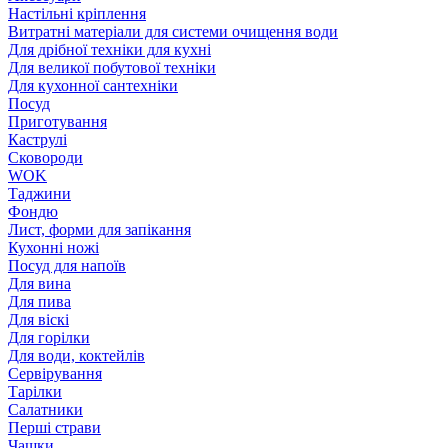
Настільні кріплення
Витратні матеріали для системи очищення води
Для дрібної техніки для кухні
Для великої побутової техніки
Для кухонної сантехніки
Посуд
Приготування
Каструлі
Сковороди
WOK
Таджини
Фондю
Лист, форми для запікання
Кухонні ножі
Посуд для напоїв
Для вина
Для пива
Для віскі
Для горілки
Для води, коктейлів
Сервірування
Тарілки
Салатники
Перші страви
Чашки