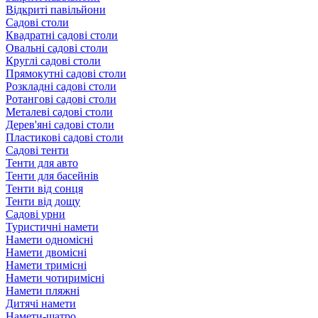
Відкриті павільйони
Садові столи
Квадратні садові столи
Овальні садові столи
Круглі садові столи
Прямокутні садові столи
Розкладні садові столи
Ротангові садові столи
Металеві садові столи
Дерев'яні садові столи
Пластикові садові столи
Садові тенти
Тенти для авто
Тенти для басейнів
Тенти від сонця
Тенти від дощу
Садові урни
Туристичні намети
Намети одномісні
Намети двомісні
Намети тримісні
Намети чотиримісні
Намети пляжні
Дитячі намети
Намети-шатро