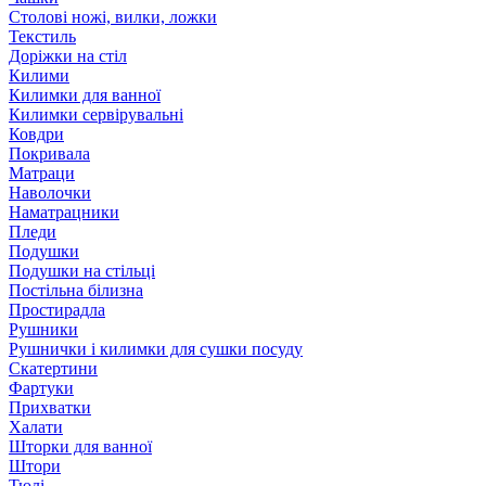
Столові ножі, вилки, ложки
Текстиль
Доріжки на стіл
Килими
Килимки для ванної
Килимки сервірувальні
Ковдри
Покривала
Матраци
Наволочки
Наматрацники
Пледи
Подушки
Подушки на стільці
Постільна білизна
Простирадла
Рушники
Рушнички і килимки для сушки посуду
Скатертини
Фартуки
Прихватки
Халати
Шторки для ванної
Штори
Тюлі