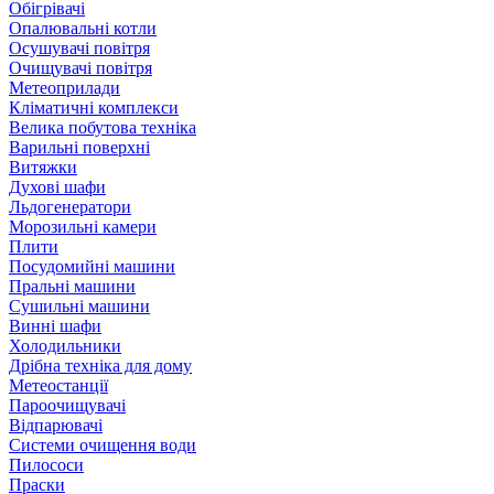
Обігрівачі
Опалювальні котли
Осушувачі повітря
Очищувачі повітря
Метеоприлади
Кліматичні комплекси
Велика побутова техніка
Варильні поверхні
Витяжки
Духові шафи
Льдогенератори
Морозильні камери
Плити
Посудомийні машини
Пральні машини
Сушильні машини
Винні шафи
Холодильники
Дрібна техніка для дому
Метеостанції
Пароочищувачі
Відпарювачі
Системи очищення води
Пилососи
Праски