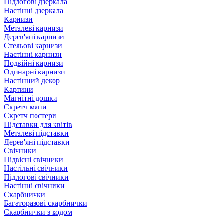
Підлогові дзеркала
Настінні дзеркала
Карнизи
Металеві карнизи
Дерев'яні карнизи
Стельові карнизи
Настінні карнизи
Подвійні карнизи
Одинарні карнизи
Настінний декор
Картини
Магнітні дошки
Скретч мапи
Скретч постери
Підставки для квітів
Металеві підставки
Дерев'яні підставки
Свічники
Підвісні свічники
Настільні свічники
Підлогові свічники
Настінні свічники
Скарбнички
Багаторазові скарбнички
Скарбнички з кодом