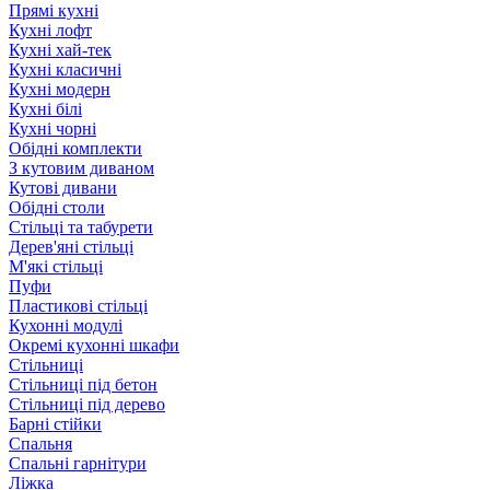
Прямі кухні
Кухні лофт
Кухні хай-тек
Кухні класичні
Кухні модерн
Кухні білі
Кухні чорні
Обідні комплекти
З кутовим диваном
Кутові дивани
Обідні столи
Стільці та табурети
Дерев'яні стільці
М'які стільці
Пуфи
Пластикові стільці
Кухонні модулі
Окремі кухонні шкафи
Стільниці
Стільниці під бетон
Стільниці під дерево
Барні стійки
Спальня
Спальні гарнітури
Ліжка