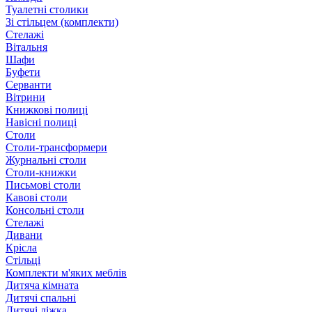
Туалетні столики
Зі стільцем (комплекти)
Стелажі
Вітальня
Шафи
Буфети
Серванти
Вітрини
Книжкові полиці
Навісні полиці
Столи
Столи-трансформери
Журнальні столи
Столи-книжки
Письмові столи
Кавові столи
Консольні столи
Стелажі
Дивани
Крісла
Стільці
Комплекти м'яких меблів
Дитяча кімната
Дитячі спальні
Дитячі ліжка