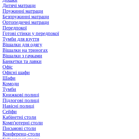
Дитячі матраци
Пружинні матраци
Безпружинні матраци
Ортопедичні матраци
Передпокої
Готові стінки у передпокої
Тумби для взуття
Вішалки для одягу
Вішалки на триногах
Вішалки з гачками
Банкетки та лавки
Офіс
Офісні шафи
Шафи
Комоди
Тумби
Книжкові полиці
Підлогові полиці
Навісні полиці
Сейфи
Кабінетні столи
Комп'ютерні столи
Письмові столи
Конференц-столи