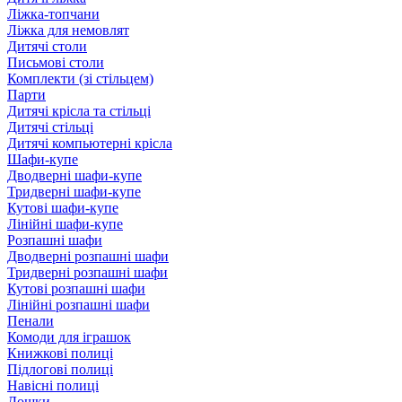
Ліжка-топчани
Ліжка для немовлят
Дитячі столи
Письмові столи
Комплекти (зі стільцем)
Парти
Дитячі крісла та стільці
Дитячі стільці
Дитячі компьютерні крісла
Шафи-купе
Дводверні шафи-купе
Тридверні шафи-купе
Кутові шафи-купе
Лінійні шафи-купе
Розпашні шафи
Дводверні розпашні шафи
Тридверні розпашні шафи
Кутові розпашні шафи
Лінійні розпашні шафи
Пенали
Комоди для іграшок
Книжкові полиці
Підлогові полиці
Навісні полиці
Дошки