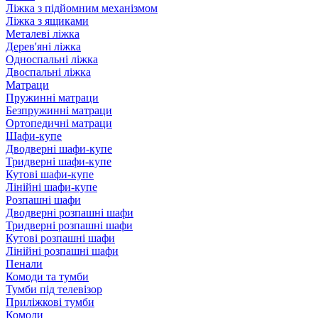
Ліжка з підйомним механізмом
Ліжка з ящиками
Металеві ліжка
Дерев'яні ліжка
Односпальні ліжка
Двоспальні ліжка
Матраци
Пружинні матраци
Безпружинні матраци
Ортопедичні матраци
Шафи-купе
Дводверні шафи-купе
Тридверні шафи-купе
Кутові шафи-купе
Лінійні шафи-купе
Розпашні шафи
Дводверні розпашні шафи
Тридверні розпашні шафи
Кутові розпашні шафи
Лінійні розпашні шафи
Пенали
Комоди та тумби
Тумби під телевізор
Приліжкові тумби
Комоди