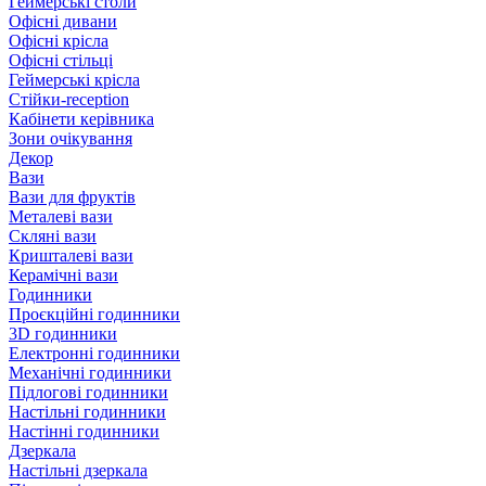
Геймерські столи
Офісні дивани
Офісні крісла
Офісні стільці
Геймерські крісла
Стійки-reception
Кабінети керівника
Зони очікування
Декор
Вази
Вази для фруктів
Металеві вази
Скляні вази
Кришталеві вази
Керамічні вази
Годинники
Проєкційні годинники
3D годинники
Електронні годинники
Механічні годинники
Підлогові годинники
Настільні годинники
Настінні годинники
Дзеркала
Настільні дзеркала