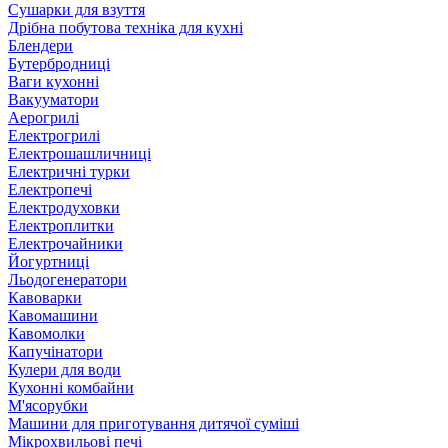
Сушарки для взуття
Дрібна побутова техніка для кухні
Блендери
Бутербродниці
Ваги кухонні
Вакууматори
Аерогрилі
Електрогрилі
Електрошашличниці
Електричні турки
Електропечі
Електродуховки
Електроплитки
Електрочайники
Йогуртниці
Льодогенератори
Кавоварки
Кавомашини
Кавомолки
Капучінатори
Кулери для води
Кухонні комбайни
М'ясорубки
Машини для приготування дитячої суміші
Мікрохвильові печі