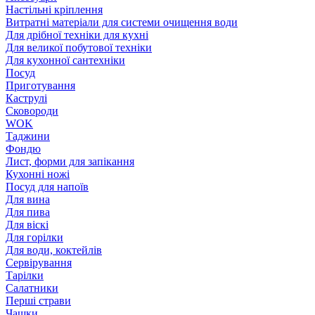
Настільні кріплення
Витратні матеріали для системи очищення води
Для дрібної техніки для кухні
Для великої побутової техніки
Для кухонної сантехніки
Посуд
Приготування
Каструлі
Сковороди
WOK
Таджини
Фондю
Лист, форми для запікання
Кухонні ножі
Посуд для напоїв
Для вина
Для пива
Для віскі
Для горілки
Для води, коктейлів
Сервірування
Тарілки
Салатники
Перші страви
Чашки