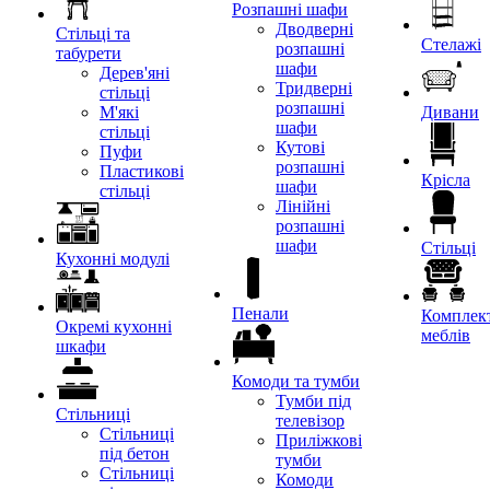
Розпашні шафи
Дводверні
Стільці та
Стелажі
розпашні
табурети
шафи
Дерев'яні
Тридверні
стільці
розпашні
М'які
Дивани
шафи
стільці
Кутові
Пуфи
розпашні
Пластикові
Крісла
шафи
стільці
Лінійні
розпашні
шафи
Стільці
Кухонні модулі
Пенали
Комплект
Окремі кухонні
меблів
шкафи
Комоди та тумби
Тумби під
Стільниці
телевізор
Стільниці
Приліжкові
під бетон
тумби
Стільниці
Комоди