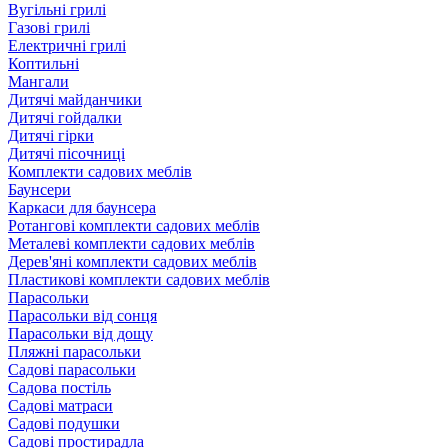
Вугільні грилі
Газові грилі
Електричні грилі
Коптильні
Мангали
Дитячі майданчики
Дитячі гойдалки
Дитячі гірки
Дитячі пісочниці
Комплекти садових меблів
Баунсери
Каркаси для баунсера
Ротангові комплекти садових меблів
Металеві комплекти садових меблів
Дерев'яні комплекти садових меблів
Пластикові комплекти садових меблів
Парасольки
Парасольки від сонця
Парасольки від дощу
Пляжні парасольки
Садові парасольки
Садова постіль
Садові матраси
Садові подушки
Садові простирадла