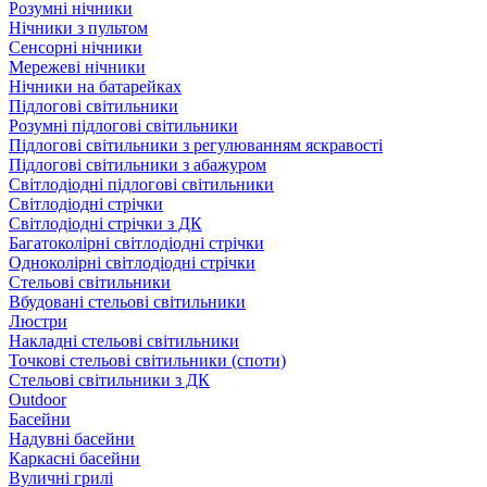
Розумні нічники
Нічники з пультом
Сенсорні нічники
Мережеві нічники
Нічники на батарейках
Підлогові світильники
Розумні підлогові світильники
Підлогові світильники з регулюванням яскравості
Підлогові світильники з абажуром
Світлодіодні підлогові світильники
Світлодіодні стрічки
Світлодіодні стрічки з ДК
Багатоколірні світлодіодні стрічки
Одноколірні світлодіодні стрічки
Стельові світильники
Вбудовані стельові світильники
Люстри
Накладні стельові світильники
Точкові стельові світильники (споти)
Стельові світильники з ДК
Outdoor
Басейни
Надувні басейни
Каркасні басейни
Вуличні грилі