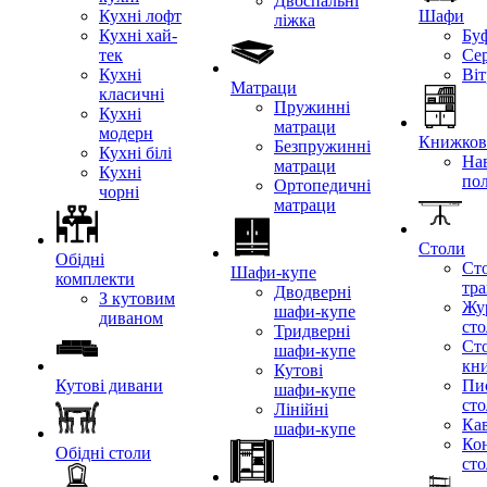
Двоспальні
Кухні лофт
Шафи
ліжка
Кухні хай-
Бу
тек
Се
Кухні
Ві
Матраци
класичні
Пружинні
Кухні
матраци
модерн
Книжкові
Безпружинні
Кухні білі
Нав
матраци
Кухні
по
Ортопедичні
чорні
матраци
Столи
Обідні
Ст
Шафи-купе
комплекти
тр
Дводверні
З кутовим
Жу
шафи-купе
диваном
ст
Тридверні
Ст
шафи-купе
кн
Кутові
Кутові дивани
Пи
шафи-купе
ст
Лінійні
Кав
шафи-купе
Ко
Обідні столи
ст