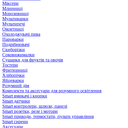
Міксери
Млинниці
Морозивниці
Мультиварки
Мультипечі
Омлетниці
Охолоджувачі пива
Пароварки
Подрібнювачі
Скиборізки
Соковижималки
Сушарки для фруктів та овочів
Тостери
Фритюрниці
Хлібопічки
Яйцеварки
Розумний дім
Комплекти та аксесуари для розумного освітлення
Smart вмикачі і кнопки
Smart датчики
Smart контролери, шлюзи, панелі
Smart розетки, реле і мотори
Smart приводи, термостати, пульти управління
Smart сирени
Аксесуари