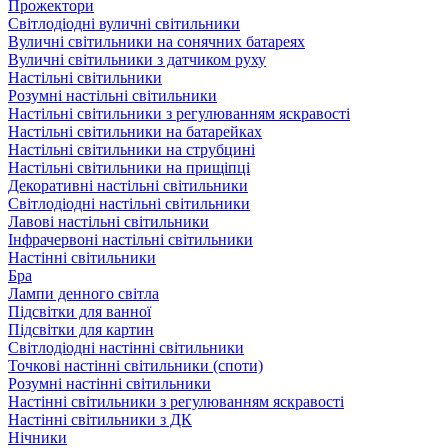
Прожектори
Світлодіодні вуличні світильники
Вуличні світильники на сонячних батареях
Вуличні світильники з датчиком руху
Настільні світильники
Розумні настільні світильники
Настільні світильники з регулюванням яскравості
Настільні світильники на батарейках
Настільні світильники на струбцині
Настільні світильники на прищіпці
Декоративні настільні світильники
Світлодіодні настільні світильники
Лавові настільні світильники
Інфрачервоні настільні світильники
Настінні світильники
Бра
Лампи денного світла
Підсвітки для ванної
Підсвітки для картин
Світлодіодні настінні світильники
Точкові настінні світильники (споти)
Розумні настінні світильники
Настінні світильники з регулюванням яскравості
Настінні світильники з ДК
Нічники