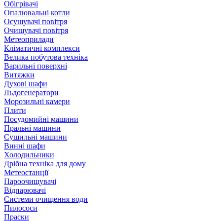
Обігрівачі
Опалювальні котли
Осушувачі повітря
Очищувачі повітря
Метеоприлади
Кліматичні комплекси
Велика побутова техніка
Варильні поверхні
Витяжки
Духові шафи
Льдогенератори
Морозильні камери
Плити
Посудомийні машини
Пральні машини
Сушильні машини
Винні шафи
Холодильники
Дрібна техніка для дому
Метеостанції
Пароочищувачі
Відпарювачі
Системи очищення води
Пилососи
Праски