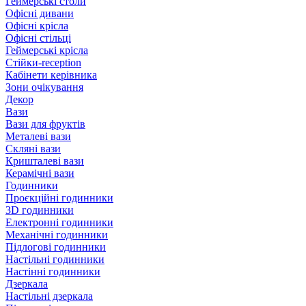
Геймерські столи
Офісні дивани
Офісні крісла
Офісні стільці
Геймерські крісла
Стійки-reception
Кабінети керівника
Зони очікування
Декор
Вази
Вази для фруктів
Металеві вази
Скляні вази
Кришталеві вази
Керамічні вази
Годинники
Проєкційні годинники
3D годинники
Електронні годинники
Механічні годинники
Підлогові годинники
Настільні годинники
Настінні годинники
Дзеркала
Настільні дзеркала