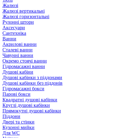
Жалюзі
Жалюзі вертикальні
Жалюзі горизонтальні
Рулонні штори
Аксесуари
Сантехніка
Ванни
Акрилові ванни
Сталеві ванни
Чавунні ванни
Окремо стоячі ванни
Гідромасажні ванни
Душові кабіни
Душові кабінки з піддонами
Душові кабінки без піддонів
Гідромасажні бокси
Парові бокси
Квадратні душові кабінки
Круглі душові кабінки
Прямокутні душові кабінки
Піддони
Двері та стінки
Кухонні мийки
Для WC