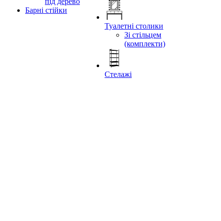
під дерево
Барні стійки
Туалетні столики
Зі стільцем
(комплекти)
Стелажі