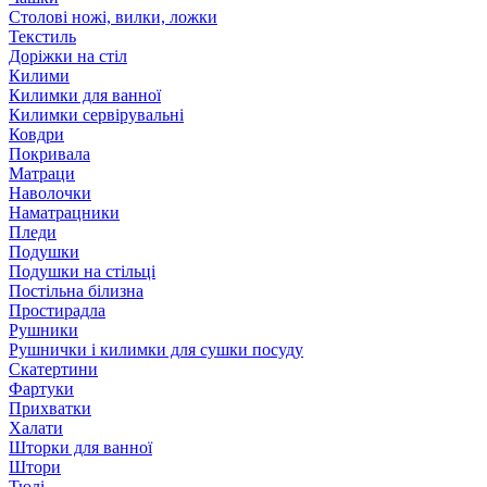
Столові ножі, вилки, ложки
Текстиль
Доріжки на стіл
Килими
Килимки для ванної
Килимки сервірувальні
Ковдри
Покривала
Матраци
Наволочки
Наматрацники
Пледи
Подушки
Подушки на стільці
Постільна білизна
Простирадла
Рушники
Рушнички і килимки для сушки посуду
Скатертини
Фартуки
Прихватки
Халати
Шторки для ванної
Штори
Тюлі