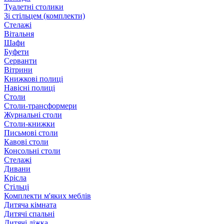
Туалетні столики
Зі стільцем (комплекти)
Стелажі
Вітальня
Шафи
Буфети
Серванти
Вітрини
Книжкові полиці
Навісні полиці
Столи
Столи-трансформери
Журнальні столи
Столи-книжки
Письмові столи
Кавові столи
Консольні столи
Стелажі
Дивани
Крісла
Стільці
Комплекти м'яких меблів
Дитяча кімната
Дитячі спальні
Дитячі ліжка