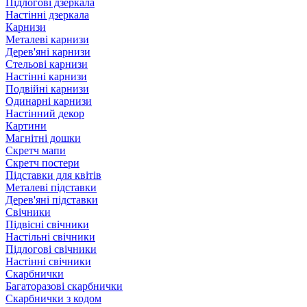
Підлогові дзеркала
Настінні дзеркала
Карнизи
Металеві карнизи
Дерев'яні карнизи
Стельові карнизи
Настінні карнизи
Подвійні карнизи
Одинарні карнизи
Настінний декор
Картини
Магнітні дошки
Скретч мапи
Скретч постери
Підставки для квітів
Металеві підставки
Дерев'яні підставки
Свічники
Підвісні свічники
Настільні свічники
Підлогові свічники
Настінні свічники
Скарбнички
Багаторазові скарбнички
Скарбнички з кодом