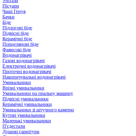
Унітази
Пісуари
Чаші Генуя
Бачки
Біде
Підлогові біде
Підвісні біде
Керамічні біде
Порцелянові біде
Фаянсові біде
Водонагрівачі
Газові водонагрівачі
Електричні водонагрівачі
Проточні водонагрівачі
Накопичувальні водонагрівачі
Умивальники
Врізні умивальники
Умивальники на пральну машину
Підвісні умивальники
Керамічні умивальники
Умивальники зі штучного каменю
Кутові умивальники
Маленькі умивальники
П'єдестали
Душові гарнітури