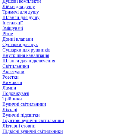
Душові комплекти
Лійки для душу
Тримачі для душу
Шланги для душу
Інсталяції
Змішувачі
Різне
Донні клапани
Сушарки для рук
Сушарки для рушників
Внутрішня каналізація
Шланги для підключення
Світильники
Аксесуари
Розетки
Вимикачі
Лампи
Подовжувачі
Трійники
Вуличні світильники
Ліхтарі
Вуличні підсвітки
Грунтові вуличні світильники
Ліхтарні стовпи
Підвісні вуличні світильники