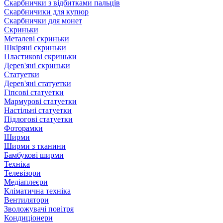
Скарбнички з відбитками пальців
Скарбничики для купюр
Скарбнички для монет
Скриньки
Металеві скриньки
Шкіряні скриньки
Пластикові скриньки
Дерев'яні скриньки
Статуетки
Дерев'яні статуетки
Гіпсові статуетки
Мармурові статуетки
Настільні статуетки
Підлогові статуетки
Фоторамки
Ширми
Ширми з тканини
Бамбукові ширми
Техніка
Телевізори
Медіаплеєри
Кліматична техніка
Вентилятори
Зволожувачі повітря
Кондиціонери