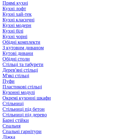
Прямі кухні
Кухні лофт
Кухні хай-тек
Кухні класичні
Кухні модерн
Кухні білі
Кухні чорні
Обідні комплекти
З кутовим диваном
Кутові дивани
Обідні столи
Стільці та табурети
Дерев'яні стільці
М'які стільці
Пуфи
Пластикові стільці
Кухонні модулі
Окремі кухонні шкафи
Стільниці
Стільниці під бетон
Стільниці під дерево
Барні стійки
Спальня
Спальні гарнітури
Ліжка