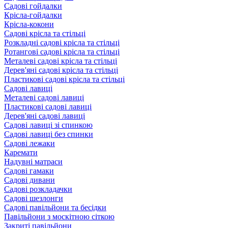
Садові гойдалки
Крісла-гойдалки
Крісла-кокони
Садові крісла та стільці
Розкладні садові крісла та стільці
Ротангові садові крісла та стільці
Металеві садові крісла та стільці
Дерев'яні садові крісла та стільці
Пластикові садові крісла та стільці
Садові лавиці
Металеві садові лавиці
Пластикові садові лавиці
Дерев'яні садові лавиці
Садові лавиці зі спинкою
Садові лавиці без спинки
Садові лежаки
Каремати
Надувні матраси
Садові гамаки
Садові дивани
Садові розкладачки
Садові шезлонги
Садові павільйони та бесідки
Павільйони з москітною сіткою
Закриті павільйони