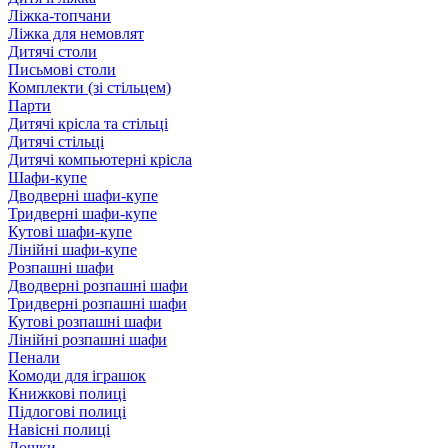
Ліжка-топчани
Ліжка для немовлят
Дитячі столи
Письмові столи
Комплекти (зі стільцем)
Парти
Дитячі крісла та стільці
Дитячі стільці
Дитячі компьютерні крісла
Шафи-купе
Дводверні шафи-купе
Тридверні шафи-купе
Кутові шафи-купе
Лінійні шафи-купе
Розпашні шафи
Дводверні розпашні шафи
Тридверні розпашні шафи
Кутові розпашні шафи
Лінійні розпашні шафи
Пенали
Комоди для іграшок
Книжкові полиці
Підлогові полиці
Навісні полиці
Дошки