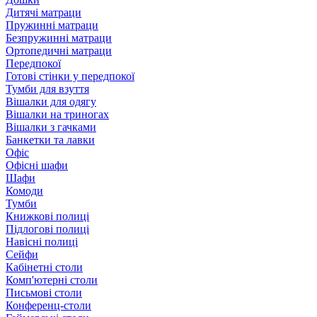
Дитячі матраци
Пружинні матраци
Безпружинні матраци
Ортопедичні матраци
Передпокої
Готові стінки у передпокої
Тумби для взуття
Вішалки для одягу
Вішалки на триногах
Вішалки з гачками
Банкетки та лавки
Офіс
Офісні шафи
Шафи
Комоди
Тумби
Книжкові полиці
Підлогові полиці
Навісні полиці
Сейфи
Кабінетні столи
Комп'ютерні столи
Письмові столи
Конференц-столи