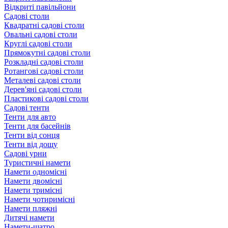
Відкриті павільйони
Садові столи
Квадратні садові столи
Овальні садові столи
Круглі садові столи
Прямокутні садові столи
Розкладні садові столи
Ротангові садові столи
Металеві садові столи
Дерев'яні садові столи
Пластикові садові столи
Садові тенти
Тенти для авто
Тенти для басейнів
Тенти від сонця
Тенти від дощу
Садові урни
Туристичні намети
Намети одномісні
Намети двомісні
Намети тримісні
Намети чотиримісні
Намети пляжні
Дитячі намети
Намети-шатро