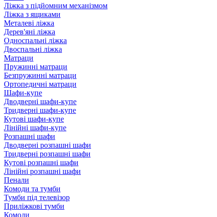
Ліжка з підйомним механізмом
Ліжка з ящиками
Металеві ліжка
Дерев'яні ліжка
Односпальні ліжка
Двоспальні ліжка
Матраци
Пружинні матраци
Безпружинні матраци
Ортопедичні матраци
Шафи-купе
Дводверні шафи-купе
Тридверні шафи-купе
Кутові шафи-купе
Лінійні шафи-купе
Розпашні шафи
Дводверні розпашні шафи
Тридверні розпашні шафи
Кутові розпашні шафи
Лінійні розпашні шафи
Пенали
Комоди та тумби
Тумби під телевізор
Приліжкові тумби
Комоди